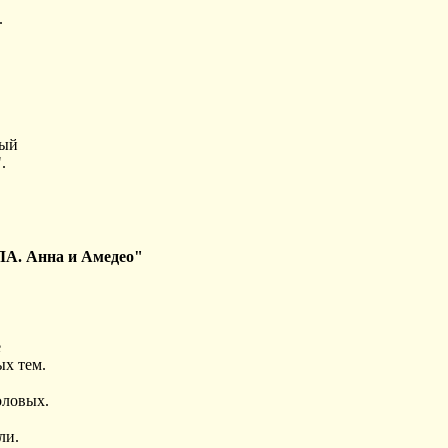
.
ный
.
ЛА. Анна и Амедео"
е
ых тем.
оловых.
ли.