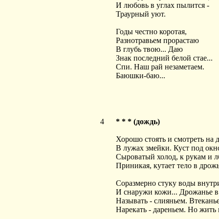
И любовь в углах пылится -
Траурный уют.
Годы честно коротая,
Разнотравьем прорастаю
В глубь твою... Даю
Знак последний белой стае...
Спи. Наш рай незаметаем.
Баюшки-баю...
4
* * * (дождь)
Хорошо стоять и смотреть на 
В лужах змейки. Куст под окн
Сыроватый холод, к рукам и л
Приникая, кутает тело в дрож
Соразмерно стуку воды внутр
И снаружи кожи... Дрожанье в
Называть - слияньем. Втекань
Нарекать - дареньем. Но жить 