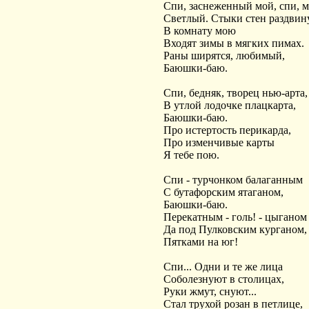
Спи, заснеженный мой, спи, 
Светлый. Стыки стен раздвин
В комнату мою
Входят зимы в мягких пимах.
Раны ширятся, любимый,
Баюшки-баю.
Спи, бедняк, творец нью-арта,
В утлой лодочке плацкарта,
Баюшки-баю.
Про истертость перикарда,
Про изменчивые карты
Я тебе пою.
Спи - турчонком балаганным
С бутафорским ятаганом,
Баюшки-баю.
Перекатным - голь! - цыганом
Да под Пулковским курганом,
Пятками на юг!
Спи... Одни и те же лица
Соболезнуют в столицах,
Руки жмут, снуют...
Стал трухой розан в петлице,