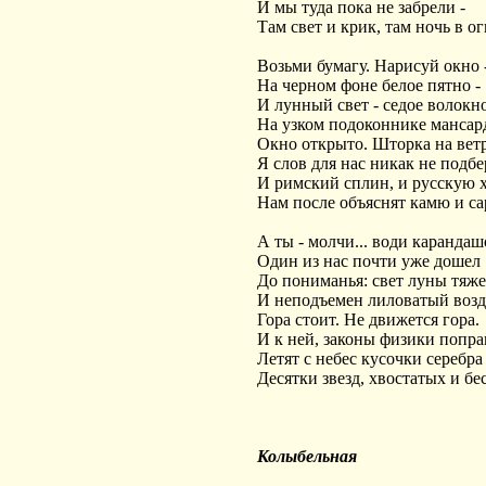
И мы туда пока не забрели -
Там свет и крик, там ночь в о
Возьми бумагу. Нарисуй окно 
На черном фоне белое пятно -
И лунный свет - седое волокн
На узком подоконнике мансар
Окно открыто. Шторка на ветру
Я слов для нас никак не подбе
И римский сплин, и русскую 
Нам после объяснят камю и са
А ты - молчи... води карандаш
Один из нас почти уже дошел
До пониманья: свет луны тяж
И неподъемен лиловатый возд
Гора стоит. Не движется гора.
И к ней, законы физики попра
Летят с небес кусочки серебра 
Десятки звезд, хвостатых и бе
Колыбельная