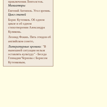
.
приключения Левтолстоя
Миниатюры
.
.
Евгений Антипов
Угол зрения
Цикл статей
.
Борис Кутенков
Об одном
цикле и об одном
стихотворении Александра
.
Куликова
.
Леонид Фокин
Пять этюдов об
.
английском сонете
Литературные хроники:
"В
нынешней ситуации нельзя
оставлять культуру" - Беседа
Геннадия Чернова с Борисом
.
Кутенковым