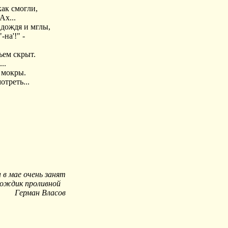
как смогли,
Ах...
 дождя и мглы,
на'!" -
ем скрыт.
..
а мокры.
отреть...
 в мае очень занят
дождик проливной
Герман Власов