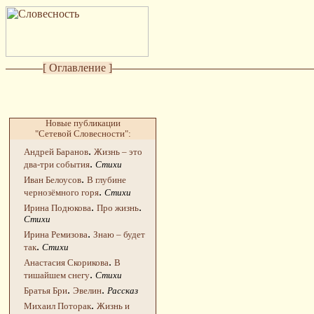
[ Оглавление ]
Новые публикации
"Сетевой Словесности":
.
Андрей Баранов
Жизнь – это
.
два-три события
Стихи
.
Иван Белоусов
В глубине
.
чернозёмного горя
Стихи
.
.
Ирина Подюкова
Про жизнь
Стихи
.
Ирина Ремизова
Знаю – будет
.
так
Стихи
.
Анастасия Скорикова
В
.
тишайшем снегу
Стихи
.
.
Братья Бри
Эвелин
Рассказ
.
Михаил Поторак
Жизнь и