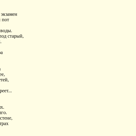
 экзамен
 пот
 воды.
под старый,
.
ра
а
ее,
тей,
еет...
х.
лго.
стене,
трах