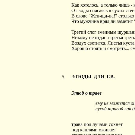
Как хотелось, а только лишь - 
От воды спасаясь в сухих стен
В слове "Жен-щи-на!" столько
Что мужчина вряд ли заметит "-
Третий слог змеиным шуршань
Никому не отдана третья треть.
Воздух светится. Листья куст
Хорошо стоять и смотреть... см
5
ЭТЮДЫ ДЛЯ Г.В.
Этюд о траве
ему не можется он
сухой травой как 
трава под лучами сохнет
под каплями оживает