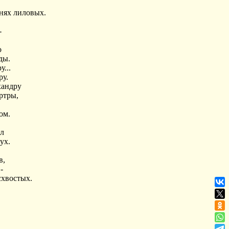
гнях лиловых.
-
о
ды.
...
ру.
хандру
ртры,
ом.
ел
ух.
в,
-
схвостых.