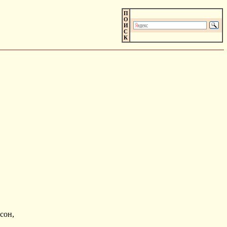
П
О
И
С
К
 сон,