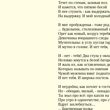
Течет по стенам, заливая пол.
И кажется, что пяткою босой
В нее ступить - как выдержать
На выдержку. И мой холодный
В миг пробужденья - тоже род
... будильник, стилизованный 
Орет как новый, воздух теребя
Девичника вчерашнего следы
Мучительны: в углу пустая та
И мутно в голове. И нет тебя,
И - нет - тебя! Два стула у окн
Неловко жмутся к белой батар
И жаль их, как оставленных де
Которых называть по именам
Чужой мужчина вмиг поднатор
И нет тебя. И широка постель
И неудобна, как ночлег в гостя
Но - обещаю, милый, - ненадо
Ты знал про всё: про капли на 
Про утро в одиночестве, про с
Вдруг захлебнуться....
... Бритвенная полка