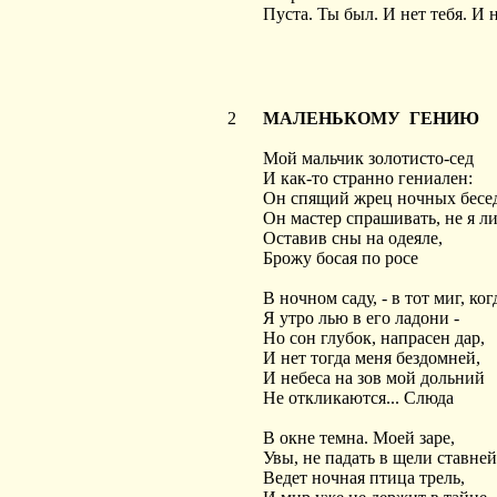
Пуста. Ты был. И нет тебя. И не
2
МАЛЕНЬКОМУ ГЕНИЮ
Мой мальчик золотисто-сед
И как-то странно гениален:
Он спящий жрец ночных бесе
Он мастер спрашивать, не я ли
Оставив сны на одеяле,
Брожу босая по росе
В ночном саду, - в тот миг, ког
Я утро лью в его ладони -
Но сон глубок, напрасен дар,
И нет тогда меня бездомней,
И небеса на зов мой дольний
Не откликаются... Слюда
В окне темна. Моей заре,
Увы, не падать в щели ставней.
Ведет ночная птица трель,