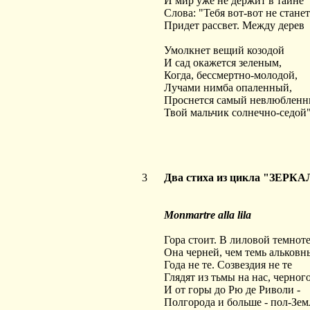
И мир уже не держит в тайне
Слова: "Тебя вот-вот не станет
Придет рассвет. Между дерев
Умолкнет вещий козодой
И сад окажется зеленым,
Когда, бессмертно-молодой,
Лучами нимба опаленный,
Проснется самый невлюблен
Твой мальчик солнечно-седой"
3
Два стиха из цикла "ЗЕРКА
Monmartre alla lila
Гора стоит. В лиловой темнот
Она черней, чем темь альковн
Года не те. Созвездия не те
Глядят из тьмы на нас, черног
И от горы до Рю де Риволи -
Полгорода и больше - пол-Зем