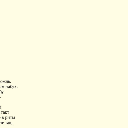
дождь.
ом набух.
бу
ь
и
 такт
е в ритм
не так,