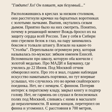
"Глядите! Хо! Он пляшет, как безумный..."
Расположившись в креслах за низким столиком,
они расстегнули крючки на бархатных воротниках
с золотыми лычками. Выпив, окутались сизым
дымом. Приятно было на них смотреть. Понятно,
почему в решающий момент Вождь бросил их на
защиту сердца всей России. Там у себя в Сибири
они стреляли белок в глаз, на пару занимались
боксом и толкали штангу. Влезали на какие-то
"Столбы". Переплывали огромную реку, которая
называлась по-мужски: зябким именем Енисей.
Вспоминали про школу, которую оба кончили с
золотой медалью. Про МАДИ и Бауманку, где
учились до 22 Июня. Под Москвой отчим
обморозил ноги. Про это я знал, годами наблюдая
искусство наматывать портянки, но тут впервые
услышал, что случилось это во время снайперского
поединка. Нет, не с немцем. С финном. Потеряв
интерес к пиратскому кладу, закрыл книгу и подпер
голову. Нет, не гармонь он слушал в белоснежных
полях под Москвой, сливаясь с ними в масхалате
до неразличимости. В конце концов, перетерпел он
финна и угомонил. С расстояния в 700 метров,