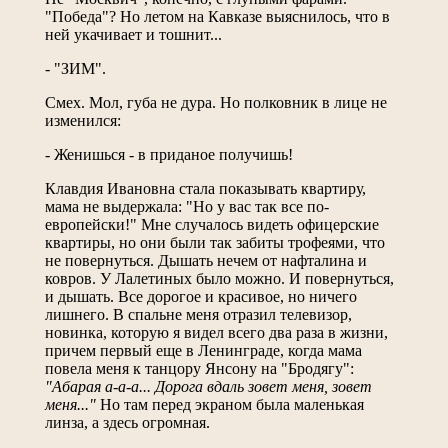
"Победа"? Но летом на Кавказе выяснилось, что в
ней укачивает и тошнит...
- "ЗИМ".
Смех. Мол, губа не дура. Но полковник в лице не
изменился:
- Женишься - в приданое получишь!
Клавдия Ивановна стала показывать квартиру,
мама не выдержала: "Но у вас так все по-
европейски!" Мне случалось видеть офицерские
квартиры, но они были так забиты трофеями, что
не повернуться. Дышать нечем от нафталина и
ковров. У Лалетиных было можно. И повернуться,
и дышать. Все дорогое и красивое, но ничего
лишнего. В спальне меня отразил телевизор,
новинка, которую я видел всего два раза в жизни,
причем первый еще в Ленинграде, когда мама
повела меня к танцору Янсону на "Бродягу":
"Абарая а-а-а... Дорога вдаль зовет меня, зовет
меня..."
Но там перед экраном была маленькая
линза, а здесь огромная.