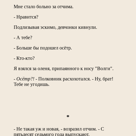
Мне стало больно за отчима.
- Нравится?
Подлизывая эскимо, девчонки кивнули.
- А тебе?
- Больше бы подошел осётр.
- Кто-кто?
Я взялся за оленя, припаянного к носу "Волги".
-
Осётр?!
- Полковник расхохотался. - Ну, брат!
Тебе не угодишь.
*
- Не такая уж и новая, - возразил отчим. - С
пятьдесят седьмого года выпускают.