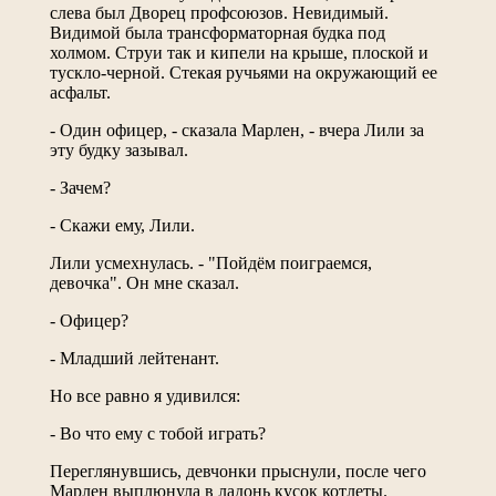
слева был Дворец профсоюзов. Невидимый.
Видимой была трансформаторная будка под
холмом. Струи так и кипели на крыше, плоской и
тускло-черной. Стекая ручьями на окружающий ее
асфальт.
- Один офицер, - сказала Марлен, - вчера Лили за
эту будку зазывал.
- Зачем?
- Скажи ему, Лили.
Лили усмехнулась. - "Пойдём поиграемся,
девочка". Он мне сказал.
- Офицер?
- Младший лейтенант.
Но все равно я удивился:
- Во что ему с тобой играть?
Переглянувшись, девчонки прыснули, после чего
Марлен выплюнула в ладонь кусок котлеты.