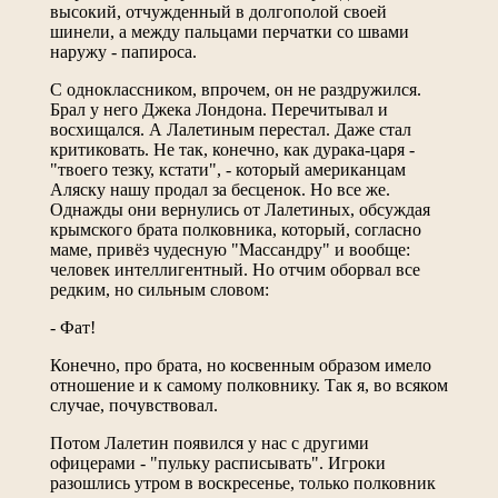
высокий, отчужденный в долгополой своей
шинели, а между пальцами перчатки со швами
наружу - папироса.
С одноклассником, впрочем, он не раздружился.
Брал у него Джека Лондона. Перечитывал и
восхищался. А Лалетиным перестал. Даже стал
критиковать. Не так, конечно, как дурака-царя -
"твоего тезку, кстати", - который американцам
Аляску нашу продал за бесценок. Но все же.
Однажды они вернулись от Лалетиных, обсуждая
крымского брата полковника, который, согласно
маме, привёз чудесную "Массандру" и вообще:
человек интеллигентный. Но отчим оборвал все
редким, но сильным словом:
- Фат!
Конечно, про брата, но косвенным образом имело
отношение и к самому полковнику. Так я, во всяком
случае, почувствовал.
Потом Лалетин появился у нас с другими
офицерами - "пульку расписывать". Игроки
разошлись утром в воскресенье, только полковник