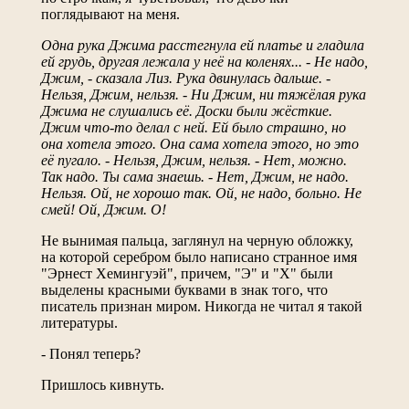
поглядывают на меня.
Одна рука Джима расстегнула ей платье и гладила
ей грудь, другая лежала у неё на коленях... - Не надо,
Джим, - сказала Лиз. Рука двинулась дальше. -
Нельзя, Джим, нельзя. - Ни Джим, ни тяжёлая рука
Джима не слушались её. Доски были жёсткие.
Джим что-то делал с ней. Ей было страшно, но
она хотела этого. Она сама хотела этого, но это
её пугало. - Нельзя, Джим, нельзя. - Нет, можно.
Так надо. Ты сама знаешь. - Нет, Джим, не надо.
Нельзя. Ой, не хорошо так. Ой, не надо, больно. Не
смей! Ой, Джим. О!
Не вынимая пальца, заглянул на черную обложку,
на которой серебром было написано странное имя
"Эрнест Хемингуэй", причем, "Э" и "Х" были
выделены красными буквами в знак того, что
писатель признан миром. Никогда не читал я такой
литературы.
- Понял теперь?
Пришлось кивнуть.