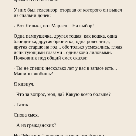
У них был телевизор, оторвав от которого он вывел
из спальни дочек:
- Вот Лилька, вот Марлен... На выбор!
Одна пампушечка, другая тощая, как кошка, одна
блондинка, другая брюнетка, одна ровесница,
другая старше на год... обе только усмехались, глядя
испытующими глазами - одинаково лиловыми.
Полковник под общий смех сказал:
- Ты не спеши: несколько лет у вас в запасе есть...
Машины любишь?
Я кивнул.
- Что за вопрос, мол, да? Какую всего больше?
- Газик.
Снова смех.
- А из гражданских?
Не "Москвич", конечно, с глупыми фарами.