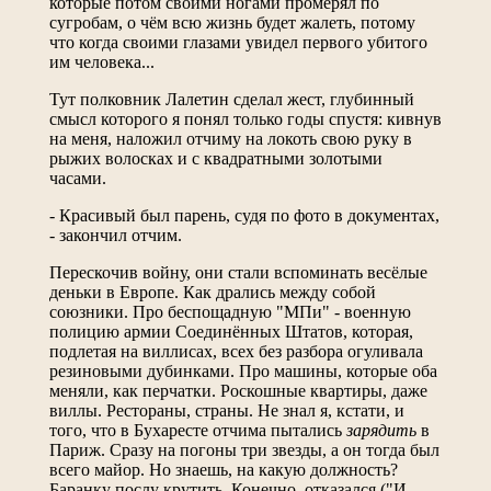
которые потом своими ногами промерял по
сугробам, о чём всю жизнь будет жалеть, потому
что когда своими глазами увидел первого убитого
им человека...
Тут полковник Лалетин сделал жест, глубинный
смысл которого я понял только годы спустя: кивнув
на меня, наложил отчиму на локоть свою руку в
рыжих волосках и с квадратными золотыми
часами.
- Красивый был парень, судя по фото в документах,
- закончил отчим.
Перескочив войну, они стали вспоминать весёлые
деньки в Европе. Как дрались между собой
союзники. Про беспощадную "МПи" - военную
полицию армии Соединённых Штатов, которая,
подлетая на виллисах, всех без разбора огуливала
резиновыми дубинками. Про машины, которые оба
меняли, как перчатки. Роскошные квартиры, даже
виллы. Рестораны, страны. Не знал я, кстати, и
того, что в Бухаресте отчима пытались
зарядить
в
Париж. Сразу на погоны три звезды, а он тогда был
всего майор. Но знаешь, на какую должность?
Баранку послу крутить. Конечно, отказался ("И