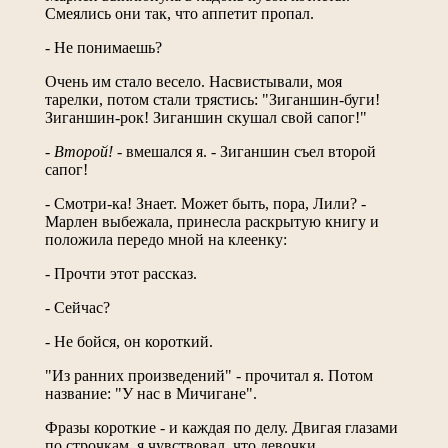
Смеялись они так, что аппетит пропал.
- Не понимаешь?
Очень им стало весело. Насвистывали, моя
тарелки, потом стали трястись: "Зиганшин-буги!
Зиганшин-рок! Зиганшин скушал свой сапог!"
- Второй!
- вмешался я. - Зиганшин съел второй
сапог!
- Смотри-ка! Знает. Может быть, пора, Лили? -
Марлен выбежала, принесла раскрытую книгу и
положила передо мной на клеенку:
- Прочти этот рассказ.
- Сейчас?
- Не бойся, он короткий.
"Из ранних произведений" - прочитал я. Потом
название: "У нас в Мичигане".
Фразы короткие - и каждая по делу. Двигая глазами
по строчкам, я чувствовал, что девочки