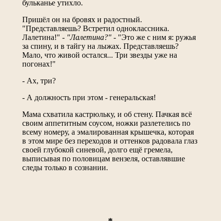
бульканье утихло.
Пришёл он на бровях и радостный.
"Представляешь? Встретил одноклассника.
Лалетина!" -
"Лалетина?"
- "Это же с ним я: ружья
за спину, и в тайгу на лыжах. Представляешь?
Мало, что живой остался... Три звезды уже на
погонах!"
- Ах, три?
- А должность при этом - генеральская!
Мама схватила кастрюльку, и об стену. Пачкая всё
своим аппетитным соусом, ножки разлетелись по
всему номеру, а эмалированная крышечка, которая
в этом мире без переходов и оттенков радовала глаз
своей глубокой синевой, долго ещё гремела,
выписывая по половицам вензеля, оставлявшие
следы только в сознании.