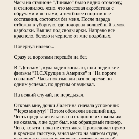
Часы на стадионе "Динамо" было видно отовсюду,
и становилось ясно, что массовая акробатика с
обручами и лентами, а тем более спортивные
состязания, состоятся без меня. После парада
отбежал в уборную, где подорвал волшебный замок
карболки. Вышел под своды арки. Направо все
краснело, белело и чернело от мне подобных.
Повернул налево...
Сразу за воротами перешёл на бег.
В "Детском", куда ходил когда-то, шли недетские
фильмы "Н.С.Хрущев в Америке" и "На пороге
сознания". Часы показывали разное время: по
одним успевал, по другим опаздывал.
На всякий случай, не передыхал.
Открыв мне, дочки Лалетина сначала успокоили:
"Через минуту!" Потом обсмеяли внешний вид.
Честь представительства на стадионе их школа им
не оказала, я же одет был, как образцовый пионер.
Чего, кстати, пока не стеснялся. Проследовал прямо
в красном галстуке, занял место на мягком стуле,
выдохнул и, отлепив от кожи, потряс парадный