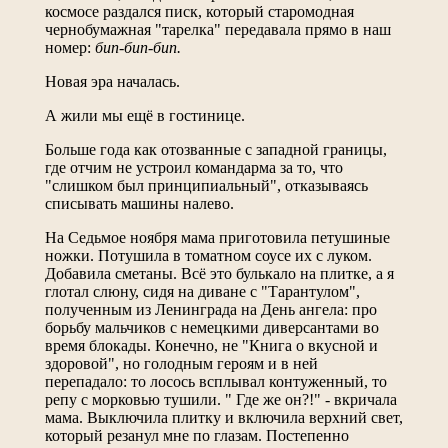
космосе раздался писк, который старомодная
чернобумажная "тарелка" передавала прямо в наш
номер:
бип-бип-бип.
Новая эра началась.
А жили мы ещё в гостинице.
Больше года как отозванные с западной границы,
где отчим не устроил командарма за то, что
"слишком был принципиальный", отказываясь
списывать машины налево.
На Седьмое ноября мама приготовила петушиные
ножки. Потушила в томатном соусе их с луком.
Добавила сметаны. Всё это булькало на плитке, а я
глотал слюну, сидя на диване с "Тарантулом",
полученным из Ленинграда на День ангела: про
борьбу мальчиков с немецкими диверсантами во
время блокады. Конечно, не "Книга о вкусной и
здоровой", но голодным героям и в ней
перепадало: то лосось всплывал контуженный, то
репу с морковью тушили. " Где же он?!" - вкричала
мама. Выключила плитку и включила верхний свет,
который резанул мне по глазам. Постепенно