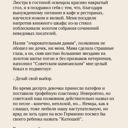
Люстра в гостиной освещала красиво накрытый
стол, и я поздравил себя с тем, что, благодаря
вынужденному питанию в кафе и ресторанах,
научился ножом и вилкой. Меня посадили
напротив книжного шкафа: из-за стекол
поблескивали золотом собрания сочинений
неведомых писателей.
Налив "очаровательным дамам", полковник не
обошел ни дочек, ни меня. Мама сделала страшные
глаза, а он, сияя шестью большими звездами на
золотом шитье погон и без признаков нетерпения,
наполнил "Советским шампанским" мне целый
бокал и подмигнул:
- Делай свой выбор.
Во время десерта девочки принесли патефон и
поставили трофейную пластинку. Невероятно, но
советский наш полковник действительно назвал их
по песне - конечно, неплохой, но... Немцы, как я
слышал, тоже любили нашу наступательную, но
вряд ли хоть один на всю Германию посмел бы
своего ребенка назвать "Катюшей".