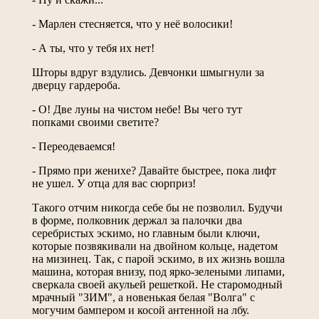
- Марлен стесняется, что у неё волосики!
- А ты, что у тебя их нет!
Шторы вдруг вздулись. Девчонки шмыгнули за
дверцу гардероба.
- О! Две луны на чистом небе! Вы чего тут
попками своими светите?
- Переодеваемся!
- Прямо при женихе? Давайте быстрее, пока лифт
не ушел. У отца для вас сюрприз!
Такого отчим никогда себе бы не позволил. Будучи
в форме, полковник держал за палочки два
серебристых эскимо, но главным были ключи,
которые позвякивали на двойном кольце, надетом
на мизинец. Так, с парой эскимо, в их жизнь вошла
машина, которая внизу, под ярко-зелеными липами,
сверкала своей акульей решеткой. Не старомодный
мрачный "ЗИМ", а новенькая белая "Волга" с
могучим бампером и косой антенной на лбу.