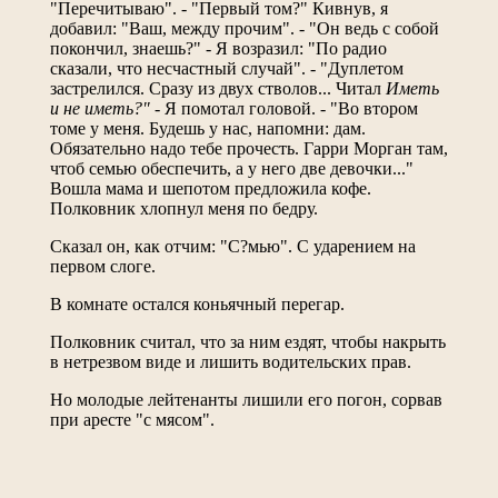
"Перечитываю". - "Первый том?" Кивнув, я
добавил: "Ваш, между прочим". - "Он ведь с собой
покончил, знаешь?" - Я возразил: "По радио
сказали, что несчастный случай". - "Дуплетом
застрелился. Сразу из двух стволов... Читал
Иметь
и не иметь?"
- Я помотал головой. - "Во втором
томе у меня. Будешь у нас, напомни: дам.
Обязательно надо тебе прочесть. Гарри Морган там,
чтоб семью обеспечить, а у него две девочки..."
Вошла мама и шепотом предложила кофе.
Полковник хлопнул меня по бедру.
Сказал он, как отчим: "С?мью". С ударением на
первом слоге.
В комнате остался коньячный перегар.
Полковник считал, что за ним ездят, чтобы накрыть
в нетрезвом виде и лишить водительских прав.
Но молодые лейтенанты лишили его погон, сорвав
при аресте "с мясом".