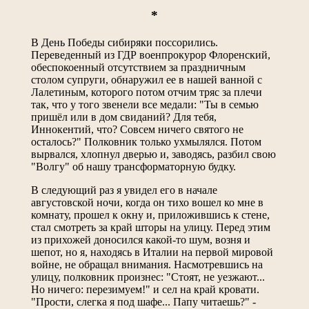
*
В День Победы сибиряки поссорились.
Переведенный из ГДР военпрокурор Флоренский,
обеспокоенный отсутствием за праздничным
столом супруги, обнаружил ее в нашей ванной с
Лалетиным, которого потом отчим тряс за плечи
так, что у того звенели все медали: "Ты в семью
пришёл или в дом свиданий? Для тебя,
Иннокентий, что? Совсем ничего святого не
осталось?" Полковник только ухмылялся. Потом
вырвался, хлопнул дверью и, заводясь, разбил свою
"Волгу" об нашу трансформаторную будку.
В следующий раз я увидел его в начале
августовской ночи, когда он тихо вошел ко мне в
комнату, прошел к окну и, приложившись к стене,
стал смотреть за край шторы на улицу. Перед этим
из прихожей доносился какой-то шум, возня и
шепот, но я, находясь в Италии на первой мировой
войне, не обращал внимания. Насмотревшись на
улицу, полковник произнес: "Стоят, не уезжают...
Но ничего: перезимуем!" и сел на край кровати.
"Прости, слегка я под шафе... Папу читаешь?" -