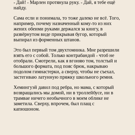
- Дай! - Марлен протянула руку. - Дай, я тебе ещё
найду.
Сама если и понимала, то тоже далеко не всё. Того,
например, почему назначенный кому-то из них
жених обеими руками держался за книгу, в
развёрнутом виде прикрывая бугор, который
выпирал из форменных штанов.
Это был первый том двухтомника. Мне разрешили
взять его с собой. Только контрабандой - чтоб не
отобрали. Смотрели, как я вгоняю том, толстый и
большого формата, под пояс брюк, накрываю
подолом гимнастерки, а сверху, чтобы не съехал,
застегиваю латунную пряжку школьного ремня.
Хемингуэй давил под ребра, но мама, с который
возвращались мы домой, ни в троллейбусе, ни в
трамвае ничего необычного в моем облике не
заметила. Сверху, впрочем, был плащ с
капюшоном.