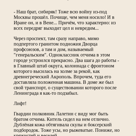
*
- Наш брат, сибиряк! Тоже всю войну из-под
Москвы прошёл. Почище, чем меня носило! И в
Иране он, и в Вене... Причём, что характерно: из
всех передряг выходит цел и невредим...
Через проспект, там сразу направо, мимо
подпертого гранитом подножия Дворца
профсоюзов, а там и дом, называемый
"генеральским". Одноклассник отчима в этом
городе устроился прекрасно. Два шага до работы -
в Главный штаб округа, колоннада с фронтоном
которого высилась на холме за рекой, как
древнегреческий Акрополь. Впрочем, туда его
доставляла положенная машина. В доме же был
свой транспорт, о существовании которого после
Ленинграда я как-то подзабыл.
Лифт!
Гвардии полковник Лалетин с виду мог быть
братом отчима. Китель сидел на нем отлично.
Дублёная кожа обтягивала скулы и боксерский
подбородок. Тоже усы, но рыжеватые. Пониже, но
кряжистей и веселей.