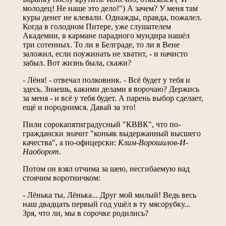
молодец! Не наше это дело!") А зачем? У меня там
куры денег не клевали. Однажды, правда, пожалел.
Когда в голодном Питере, уже слушателем
Академии, в кармане парадного мундира нашёл
три сотенных. То ли в Белграде, то ли в Вене
заложил, если поужинать не хватит, - и начисто
забыл. Вот жизнь была, скажи?
- Лёня! - отвечал полковник. - Всё будет у тебя и
здесь. Знаешь, какими делами я ворочаю? Держись
за меня - и всё у тебя будет. А парень выбор сделает,
ещё и породнимся. Давай за это!
Пили сорокапятиградусный "КВВК", что по-
граждански значит "коньяк выдержанный высшего
качества", а по-офицерски:
Клим-Ворошилов-И-
Наоборот.
Потом он взял отчима за шею, несгибаемую над
стоячим воротничком:
- Лёнька ты, Лёнька... Друг мой милый! Ведь весь
наш двадцать первый год ушёл в ту мясорубку...
Зря, что ли, мы в сорочке родились?