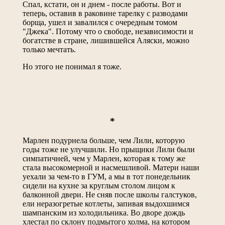
Спал, кстати, он и днем - после работы. Вот и
теперь, оставив в раковине тарелку с разводами
борща, ушел и завалился с очередным томом
"Джека". Потому что о свободе, независимости и
богатстве в стране, лишившейся Аляски, можно
только мечтать.
Но этого не понимал я тоже.
*
Марлен подурнела больше, чем Лили, которую
годы тоже не улучшили. Но прыщики Лили были
симпатичней, чем у Марлен, которая к тому же
стала высокомерной и насмешливой. Матери наши
уехали за чем-то в ГУМ, а мы в тот понедельник
сидели на кухне за круглым столом лицом к
балконной двери. Не сняв после школы галстуков,
ели неразогретые котлеты, запивая выдохшимся
шампанским из холодильника. Во дворе дождь
хлестал по склону подмытого холма, на котором