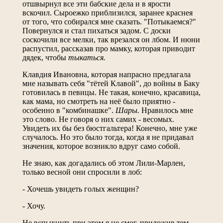
отшвырнул все эти бабские дела и в ярости
вскочил. Сыроежко приблизился, заранее краснея
от того, что собирался мне сказать. "Потыкаемся?"
Повернулся и стал пихаться задом. С доски
соскочили все мелки, так врезался он лбом. И нюни
распустил, рассказав про мамку, которая приводит
дядек, чтобы
тыкаться.
Клавдия Ивановна, которая напрасно предлагала
мне называть себя "тётей Клавой", до войны в Баку
готовилась в певицы. Не такая, конечно, красавица,
как мама, но смотреть на неё было приятно -
особенно в "комбинашке".
Шары.
Нравилось мне
это слово. Не говоря о них самих - весомых.
Увидеть их бы без бюстгальтера! Конечно, мне уже
случалось. Но это было тогда, когда я не придавал
значения, которое возникло вдруг само собой.
Не знаю, как догадались об этом Лили-Марлен,
только весной они спросили в лоб:
- Хочешь увидеть голых женщин?
- Хочу.
Не вспыхнуть при этом я не смог, приложив тем