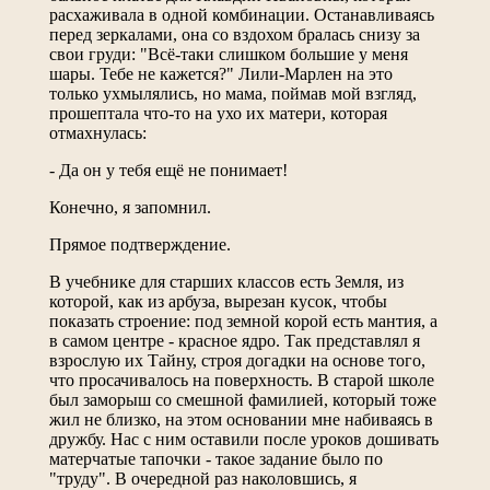
расхаживала в одной комбинации. Останавливаясь
перед зеркалами, она со вздохом бралась снизу за
свои груди: "Всё-таки слишком большие у меня
шары. Тебе не кажется?" Лили-Марлен на это
только ухмылялись, но мама, поймав мой взгляд,
прошептала что-то на ухо их матери, которая
отмахнулась:
- Да он у тебя ещё не понимает!
Конечно, я запомнил.
Прямое подтверждение.
В учебнике для старших классов есть Земля, из
которой, как из арбуза, вырезан кусок, чтобы
показать строение: под земной корой есть мантия, а
в самом центре - красное ядро. Так представлял я
взрослую их Тайну, строя догадки на основе того,
что просачивалось на поверхность. В старой школе
был заморыш со смешной фамилией, который тоже
жил не близко, на этом основании мне набиваясь в
дружбу. Нас с ним оставили после уроков дошивать
матерчатые тапочки - такое задание было по
"труду". В очередной раз наколовшись, я