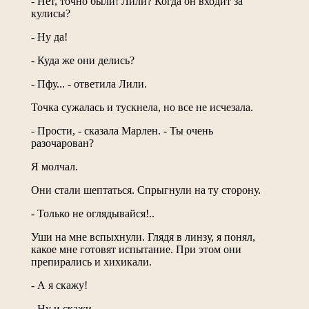
- Нет, точно были! Лили? Когда он входит за
кулисы?
- Ну да!
- Куда же они делись?
- Пфу... - ответила Лили.
Точка сужалась и тускнела, но все не исчезала.
- Прости, - сказала Марлен. - Ты очень
разочарован?
Я молчал.
Они стали шептаться. Спрыгнули на ту сторону.
- Только не оглядывайся!..
Уши на мне вспыхнули. Глядя в линзу, я понял,
какое мне готовят испытание. При этом они
препирались и хихикали.
- А я скажу!
- Ну и скажи...