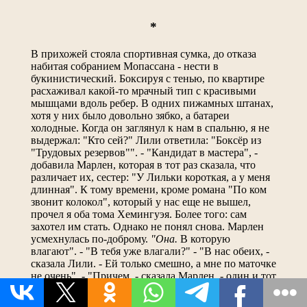
*
В прихожей стояла спортивная сумка, до отказа
набитая собранием Мопассана - нести в
букинистический. Боксируя с тенью, по квартире
расхаживал какой-то мрачный тип с красивыми
мышцами вдоль ребер. В одних пижамных штанах,
хотя у них было довольно зябко, а батареи
холодные. Когда он заглянул к нам в спальню, я не
выдержал: "Кто сей?" Лили ответила: "Боксёр из
"Трудовых резервов"". - "Кандидат в мастера", -
добавила Марлен, которая в тот раз сказала, что
различает их, сестер: "У Лильки короткая, а у меня
длинная". К тому времени, кроме романа "По ком
звонит колокол", который у нас еще не вышел,
прочел я оба тома Хемингуэя. Более того: сам
захотел им стать. Однако не понял снова. Марлен
усмехнулась по-доброму.
"Она.
В которую
влагают". - "В тебя уже влагали?" - "В нас обеих, -
сказала Лили. - Ей только смешно, а мне по маточке
не очень". - "Причем, - сказала Марлен, - один и тот
же. Не такой уж, кстати, и большой. Маме только
не говори, а то нашей скажет..." - "От него и