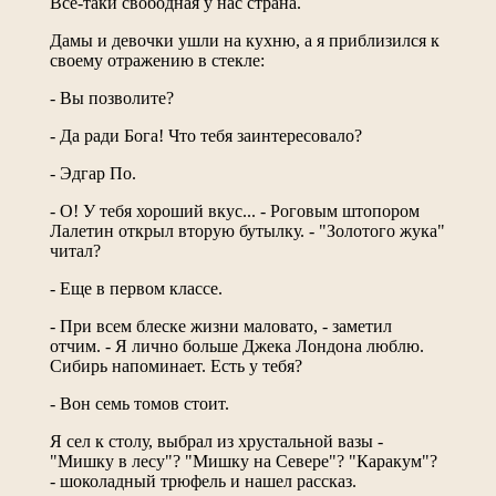
Все-таки свободная у нас страна.
Дамы и девочки ушли на кухню, а я приблизился к
своему отражению в стекле:
- Вы позволите?
- Да ради Бога! Что тебя заинтересовало?
- Эдгар По.
- О! У тебя хороший вкус... - Роговым штопором
Лалетин открыл вторую бутылку. - "Золотого жука"
читал?
- Еще в первом классе.
- При всем блеске жизни маловато, - заметил
отчим. - Я лично больше Джека Лондона люблю.
Сибирь напоминает. Есть у тебя?
- Вон семь томов стоит.
Я сел к столу, выбрал из хрустальной вазы -
"Мишку в лесу"? "Мишку на Севере"? "Каракум"?
- шоколадный трюфель и нашел рассказ.