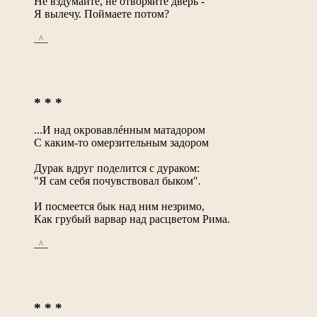
Не вздумайте, не отворяйте дверь -
Я вылечу. Поймаете потом?
_^_
* * *
...И над окровавлéнным матадором
С каким-то омерзительным задором
Дурак вдруг поделится с дураком:
"Я сам себя почувствовал быком".
И посмеется бык над ним незримо,
Как грубый варвар над расцветом Рима.
_^_
* * *