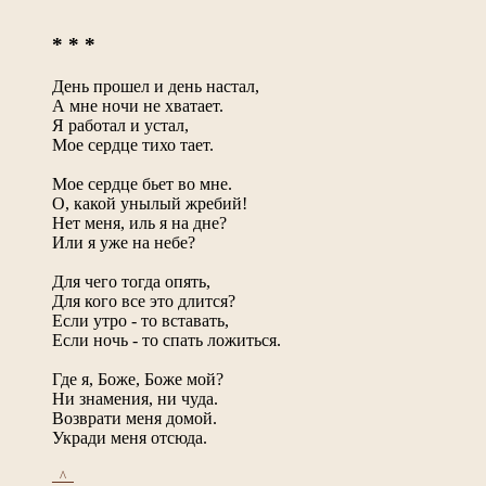
* * *
День прошел и день настал,
А мне ночи не хватает.
Я работал и устал,
Мое сердце тихо тает.
Мое сердце бьет во мне.
О, какой унылый жребий!
Нет меня, иль я на дне?
Или я уже на небе?
Для чего тогда опять,
Для кого все это длится?
Если утро - то вставать,
Если ночь - то спать ложиться.
Где я, Боже, Боже мой?
Ни знамения, ни чуда.
Возврати меня домой.
Укради меня отсюда.
_^_