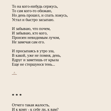
То на кого-нибудь сержусь,
То сам кого-то обижаю,
Но день прошел, и спать ложусь,
Устал и быстро засыпаю.
И забываю, что почем,
И забываю, кто кого,
Пронзен невидимым лучом,
Не замечая сам его.
И просыпаясь в утро зла,
В какой, уже не помня, день,
Вдруг и заметишь от крыла
Еще не стершуюся тень...
_^_
* * *
Отчего такая жалость,
И к кому - к себе ли, к вам?