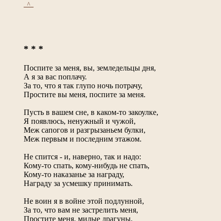
_^_
* * *
Поспите за меня, вы, земледельцы дня,
А я за вас поплачу.
За то, что я так глупо ночь потрачу,
Простите вы меня, поспите за меня.
Пусть в вашем сне, в каком-то закоулке,
Я появлюсь, ненужный и чужой,
Меж сапогов и разгрызаньем булки,
Меж первым и последним этажом.
Не спится - и, наверно, так и надо:
Кому-то спать, кому-нибудь не спать,
Кому-то наказанье за награду,
Награду за усмешку принимать.
Не воин я в войне этой подлунной,
За то, что вам не застрелить меня,
Простите меня, милые драгуны,