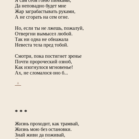
Я сам себя гоню пинками,
Да неповадно будет мне
Жар заграбастывать руками,
А не сгорать на сем огне.
Но, если ты не лжешь, пожалуй,
Отвергни вымысел любой.
Так ни одна не обнажала
Невеста тела пред тобой.
Смотри, пока постигнет зренье
Почти пророческий озноб,
Как изогнулося мгновенье!
Ах, не сломалося оно б...
_^_
* * *
Жизнь проходит, как трамвай,
Жизнь мою без остановки.
Знай живи да поживай,