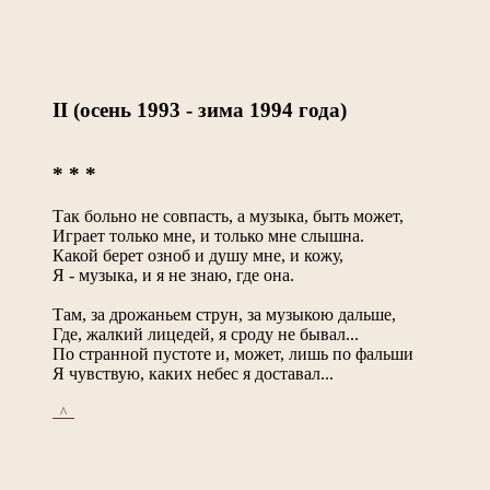
II (осень 1993 - зима 1994 года)
* * *
Так больно не совпасть, а музыка, быть может,
Играет только мне, и только мне слышна.
Какой берет озноб и душу мне, и кожу,
Я - музыка, и я не знаю, где она.
Там, за дрожаньем струн, за музыкою дальше,
Где, жалкий лицедей, я сроду не бывал...
По странной пустоте и, может, лишь по фальши
Я чувствую, каких небес я доставал...
_^_