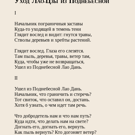
У
Л
Ц
П
ХОД
АО-
ЗЫ ИЗ
ОДНЕБЕСНОЙ
I
Начальник пограничныя заставы
Куда-то уходящей в темень тени
Глядит вослед и видит: гнутся травы,
Стволы деревьев и хребты растений.
Глядит вослед. Глаза его слезятся.
Там пыль, деревья, травы, ветер там,
Куда, чтобы уже не возвращаться,
Ушел из Поднебесной Лао Дань.
II
Ушел из Поднебесной Лао Дань.
Начальник, что граничить и стеречь?
Тот свиток, что оставил он, достань.
Хотя б узнать, о чем идет там речь.
Что добродетель нам и что нам путь?
Куда идти, что делать нам на свете?
Догнать его, догнать его, вернуть.
Как пыль вернуть? Кто догоняет ветер?