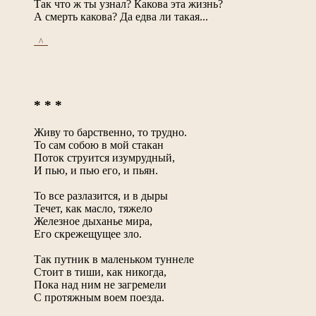
Так что ж ты узнал? Какова эта жизнь?
А смерть какова? Да едва ли такая...
_^_
* * *
Живу то барственно, то трудно.
То сам собою в мой стакан
Поток струится изумрудный,
И пью, и пью его, и пьян.
То все разлазится, и в дыры
Течет, как масло, тяжело
Железное дыханье мира,
Его скрежещущее зло.
Так путник в маленьком туннеле
Стоит в тиши, как никогда,
Пока над ним не загремели
С протяжным воем поезда.