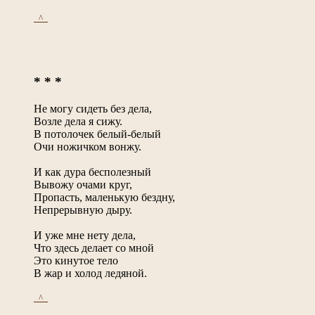
_^_
* * *
Не могу сидеть без дела,
Возле дела я сижу.
В потолочек белый-белый
Очи ножичком вонжу.
И как дура бесполезный
Вывожу очами круг,
Пропасть, маленькую бездну,
Непрерывную дыру.
И уже мне нету дела,
Что здесь делает со мной
Это кинутое тело
В жар и холод ледяной.
_^_