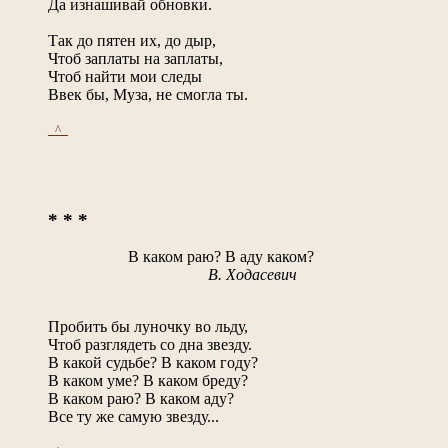
Да изнашивай обновки.
Так до пятен их, до дыр,
Чтоб заплаты на заплаты,
Чтоб найти мои следы
Ввек бы, Муза, не смогла ты.
_^_
* * *
В каком раю? В аду каком?
В. Ходасевич
Пробить бы луночку во льду,
Чтоб разглядеть со дна звезду.
В какой судьбе? В каком году?
В каком уме? В каком бреду?
В каком раю? В каком аду?
Все ту же самую звезду...