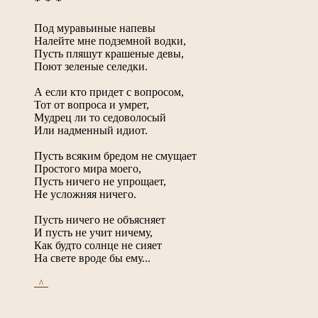
* * *
Под муравьиные напевы
Налейте мне подземной водки,
Пусть пляшут крашеные девы,
Поют зеленые селедки.
А если кто придет с вопросом,
Тот от вопроса и умрет,
Мудрец ли то седоволосый
Или надменный идиот.
Пусть всяким бредом не смущает
Простого мира моего,
Пусть ничего не упрощает,
Не усложняя ничего.
Пусть ничего не объясняет
И пусть не учит ничему,
Как будто солнце не сияет
На свете вроде бы ему...
_^_