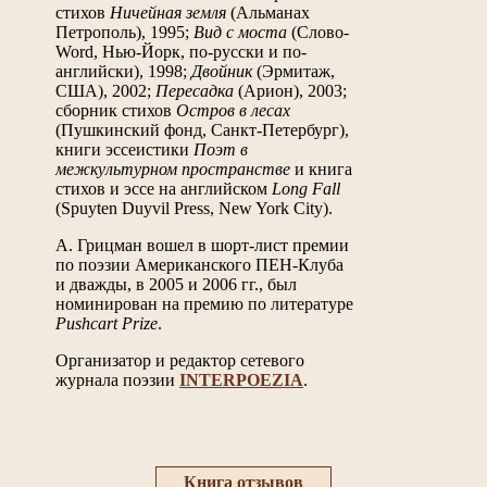
стихов
Ничейная земля
(Альманах
Петрополь), 1995;
Вид с моста
(Слово-
Word, Нью-Йорк, по-русски и по-
английски), 1998;
Двойник
(Эрмитаж,
США), 2002;
Пересадка
(Арион), 2003;
сборник стихов
Остров в лесах
(Пушкинский фонд, Санкт-Петербург),
книги эссеистики
Поэт в
межкультурном пространстве
и книга
стихов и эссе на английском
Long Fall
(Spuyten Duyvil Press, New York City).
А. Грицман вошел в шорт-лист премии
по поэзии Американского ПЕН-Клуба
и дважды, в 2005 и 2006 гг., был
номинирован на премию по литературе
Pushcart Prize
.
Организатор и редактор сетевого
журнала поэзии
INTERPOEZIA
.
Книга отзывов