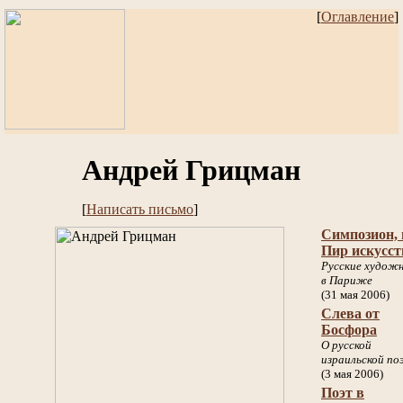
[
Оглавление
]
Андрей Грицман
[
Написать письмо
]
Симпозион,
Пир искусст
Русские худож
в Париже
(31 мая 2006)
Слева от
Босфора
О русской
израильской по
(3 мая 2006)
Поэт в