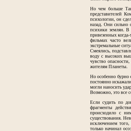
Но чем больше Так
представителей Ко
психологии, он сде
назад. Они сильно 
психики землян. В 
привезенных когда-т
фильмах часто вел
экстремальные ситу
Смеялись, подставл
воду с высоких выш
чувство опасности,
жителям Планеты.
Но особенно бурно 
постоянно искажали
могли наносить удар
Возможно, это все с
Если судить по до
фрагменты действи
происходило с ни
существования. Нев
исключением того,
только начинал осо