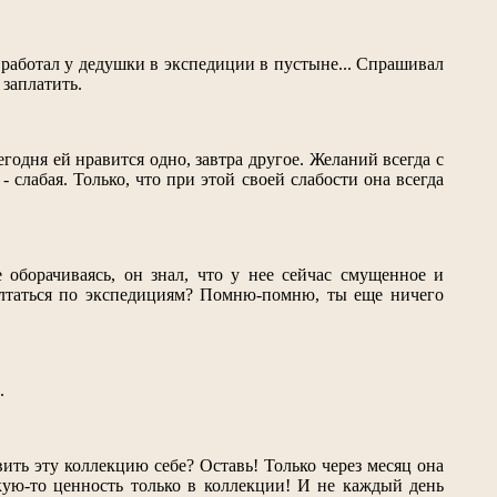
й работал у дедушки в экспедиции в пустыне... Спрашивал
 заплатить.
годня ей нравится одно, завтра другое. Желаний всегда с
- слабая. Только, что при этой своей слабости она всегда
е оборачиваясь, он знал, что у нее сейчас смущенное и
болтаться по экспедициям? Помню-помню, ты еще ничего
.
вить эту коллекцию себе? Оставь! Только через месяц она
акую-то ценность только в коллекции! И не каждый день