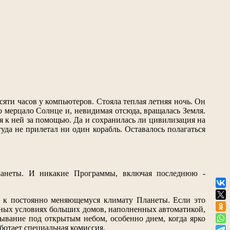
есяти часов у компьютеров. Стояла теплая летняя ночь. Он
бо мерцало Солнце и, невидимая отсюда, вращалась Земля.
я к ней за помощью. Да и сохранилась ли цивилизация на
уда не прилетал ни один корабль. Оставалось полагаться
Планеты. И никакие Программы, включая последнюю -
я к постоянно меняющемуся климату Планеты. Если это
ных условиях больших домов, наполненных автоматикой,
ывание под открытым небом, особенно днем, когда ярко
ботает специальная комиссия.