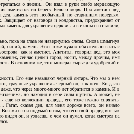
 потрепаться о жизни... Он взял в руки слабо мерцающую
ния аметистов на берегу Белого моря. Про аметист дед
ил дед, камень этот необычный, по старинным поверьям,
к. Защищает от наговора и колдовства, предохраняет от
был камень для украшения церкви - и в иконы его ставили,
но, пока на глаза не навернулись слезы. Снова шмыгнув
й, синий, камень. Этот тоже нужно обязательно взять с
острова, как и аметист. Апатиты, говорил дед, это моя
 камешек, сейчас целый город, носит, между прочим, имя
ость. В основном же, этот минерал сырье для удобрений и
рхности. Его еще называют черный янтарь. Что мы о нем
ают, траурные украшения - черный он, как ночь. Когда-то
даже, что через много-много лет обратится в камень. И в
неизлечима, но находил в себе силы шутить. А может, не
 - еще из коллекции прадеда, его тоже нужно спрятать,
.. Гагат, сказал дед, для меня дороже всего, он начало
 Возьми его и подумай о том, что его твой прадед вот так
о видел он, и узнаешь, о чем он думал, когда смотрел на
лся.