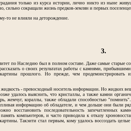
 страдания только из курса истории, лично никто из ныне жи
тно, сильно сокращали жизнь предков-землян и первых поселенц
му-то не влияли на деторождение.
3.
митет по Наследию был в полном составе. Даже самые старые с
рассказать о своих результатах работы с камнями, прибывшими
картины прошлого. Но прежде, чем продемонстрировать их
о жидкость - превосходный носитель информации. Но жидких веще
Позже удалось выяснить, что кристаллы, а также камни органи
рь, жемчуг, кораллы, также обладали способностью "помнить".
апливая информацию об обладателе, и чем дольше они были ря
ожно восстановить последовательность запечатленных кам
 память компьютеров, и часто приводила к отказу хроновосст
картины. Такэити стал первым, кому удалось воссоздать целы