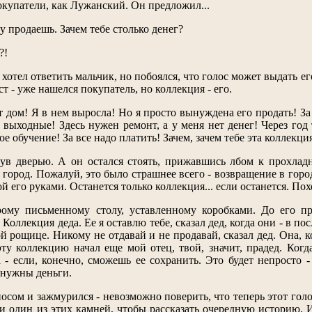
окупатели, как Лужанский. Он предложил...
чу продаешь. Зачем тебе столько денег?
?!
хотел ответить мальчик, но побоялся, что голос может выдать его
ст - уже нашелся покупатель, но коллекция - его.
т дом! Я в нем выросла! Но я просто вынуждена его продать! З
 выходные! Здесь нужен ремонт, а у меня нет денег! Через год
ое обучение! За все надо платить! Зачем, зачем тебе эта коллекц
в дверью. А он остался стоять, прижавшись лбом к прохладно
город. Пожалуй, это было страшнее всего - возвращение в город
ой его руками. Останется только коллекция... если останется. Пох
ому письменному столу, уставленному коробками. До его пр
Коллекция деда. Ее я оставлю тебе, сказал дед, когда они - в посл
 рощице. Никому не отдавай и не продавай, сказал дед. Она, ко
эту коллекцию начал еще мой отец, твой, значит, прадед. Когд
 - если, конечно, сможешь ее сохранить. Это будет непросто
а нужны деньги.
сом и зажмурился - невозможно поверить, что теперь этот голос
ни один из этих камней, чтобы рассказать очередную историю. И