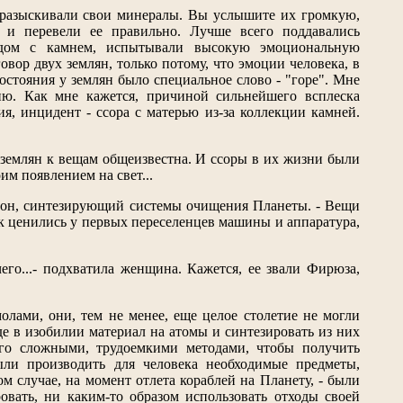
и разыскивали свои минералы. Вы услышите их громкую,
 и перевели ее правильно. Лучше всего поддавались
ядом с камнем, испытывали высокую эмоциональную
вор двух землян, только потому, что эмоции человека, в
остояния у землян было специальное слово - "горе". Мне
ию. Как мне кажется, причиной сильнейшего всплеска
, инцидент - ссора с матерью из-за коллекции камней.
ь землян к вещам общеизвестна. И ссоры в их жизни были
им появлением на свет...
Айрон, синтезирующий системы очищения Планеты. - Вещи
ак ценились у первых переселенцев машины и аппаратура,
чего...- подхватила женщина. Кажется, ее звали Фирюза,
молами, они, тем не менее, еще целое столетие не могли
де в изобилии материал на атомы и синтезировать из них
 его сложными, трудоемкими методами, чтобы получить
ли производить для человека необходимые предметы,
ом случае, на момент отлета кораблей на Планету, - были
овать, ни каким-то образом использовать отходы своей