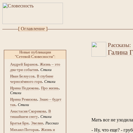
[ Оглавление ]
Рассказы:
Галина 
Новые публикации
"Сетевой Словесности":
.
Андрей Баранов
Жизнь – это
.
два-три события
Стихи
.
Иван Белоусов
В глубине
.
чернозёмного горя
Стихи
.
.
Ирина Подюкова
Про жизнь
Стихи
.
Ирина Ремизова
Знаю – будет
.
так
Стихи
.
Анастасия Скорикова
В
.
тишайшем снегу
Стихи
Мать все не уходила
.
.
Братья Бри
Эвелин
Рассказ
.
- Ну, что еще? - гру
Михаил Поторак
Жизнь и