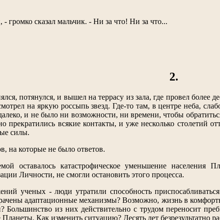
, - громко сказал мальчик. - Ни за что! Ни за что...
2.
лся, потянулся, и вышел на террасу из зала, где провел более д
мотрел на яркую россыпь звезд. Где-то там, в центре неба, сла
алеко, и не было ни возможности, ни времени, чтобы обратитьс
о прекратились всякие контакты, и уже несколько столетий отт
ные силы.
в, на которые не было ответов.
емой оставалось катастрофическое уменьшение населения 
ции Личности, не смогли остановить этого процесса.
ений ученых - люди утратили способность приспосабливатьс
трачены адаптационные механизмы? Возможно, жизнь в комфорт
? Большинство из них действительно с трудом переносит преб
 Планеты. Как изменить ситуацию? Десять лет безрезультатно ра