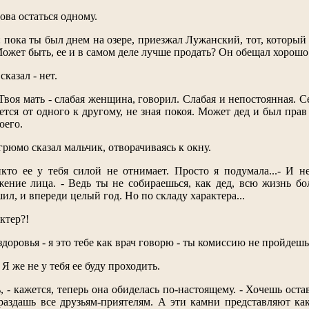
ова остаться одному.
а: пока ты был днем на озере, приезжал Лужанский, тот, которы
ожет быть, ее и в самом деле лучше продать? Он обещал хорошо
сказал - нет.
воя мать - слабая женщина, говорил. Слабая и непостоянная. Се
тся от одного к другому, не зная покоя. Может дед и был прав 
оего.
угрюмо сказал мальчик, отворачиваясь к окну.
кто ее у тебя силой не отнимает. Просто я подумала...- И н
жение лица. - Ведь ты не собираешься, как дед, всю жизнь 
ил, и впереди целый год. Но по складу характера...
ктер?!
 здоровья - я это тебе как врач говорю - ты комиссию не пройдешь
 Я же не у тебя ее буду проходить.
 - кажется, теперь она обиделась по-настоящему. - Хочешь оста
 раздашь все друзьям-приятелям. А эти камни представляют к