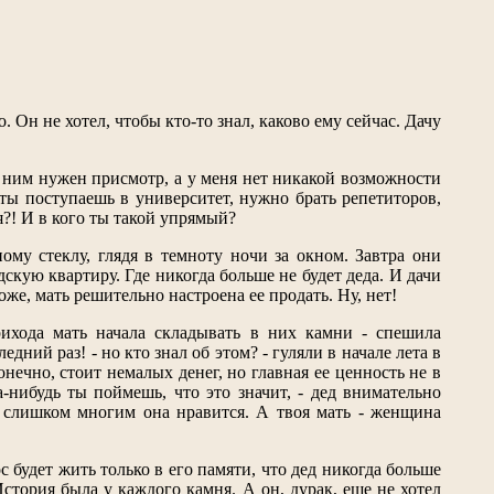
. Он не хотел, чтобы кто-то знал, каково ему сейчас. Дачу
а ним нужен присмотр, а у меня нет никакой возможности
 ты поступаешь в университет, нужно брать репетиторов,
ия?! И в кого ты такой упрямый?
му стеклу, глядя в темноту ночи за окном. Завтра они
скую квартиру. Где никогда больше не будет деда. И дачи
оже, мать решительно настроена ее продать. Ну, нет!
ихода мать начала складывать в них камни - спешила
едний раз! - но кто знал об этом? - гуляли в начале лета в
нечно, стоит немалых денег, но главная ее ценность не в
а-нибудь ты поймешь, что это значит, - дед внимательно
 - слишком многим она нравится. А твоя мать - женщина
 будет жить только в его памяти, что дед никогда больше
стория была у каждого камня. А он, дурак, еще не хотел