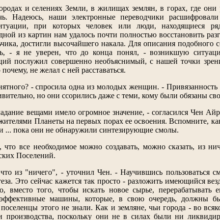
ородах и селениях Земли, в жилищах землян, в горах, где он
чь. Надеюсь, наши электронные переводчики расшифровали
итуации, при которых человек или люди, находящиеся р
дной из картин нам удалось почти полностью восстановить разго
ьчика, достигли высочайшего накала. Для описания подобного с
ь, - я не уверен, что до конца понял, - возникшую ситуац
ций послужил совершенно необъяснимый, с нашей точки зрения
почему, не желал с ней расставаться.
онятного? - спросила одна из молодых женщин. - Привязанност
ительно, но они ссорились даже с теми, кому были обязаны сво
бладание вещами имело огромное значение, - согласился Чен 
 жителями Планеты на первых порах ее освоения. Вспомните, к
и ... пока они не обнаружили синтезирующие смолы.
, что все необходимое можно создавать, можно сказать, из ни
ских Поселений.
 что из "ничего", - уточнил Чен. - Научившись пользоваться с
теза. Это сейчас кажется так просто - разложить имеющийся вез
мо, вместо того, чтобы искать новое сырье, перерабатывать
эффективные машины, которые, в свою очередь, должны бы
поселенцы этого не знали. Как и земляне, чьи города - во всяк
и производства, поскольку они не в силах были ни ликвидир