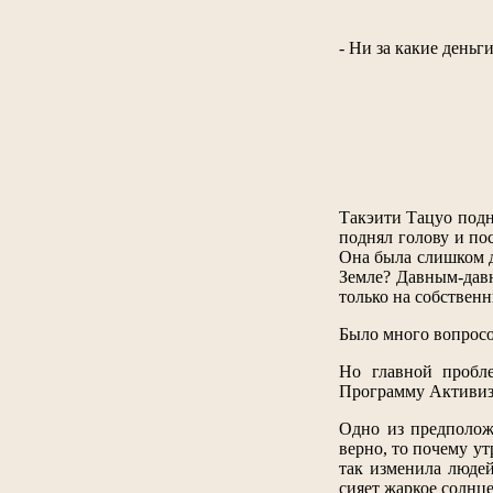
- Ни за какие деньги
Такэити Тацуо подня
поднял голову и пос
Она была слишком д
Земле? Давным-давн
только на собствен
Было много вопросо
Но главной пробл
Программу Активиза
Одно из предполож
верно, то почему у
так изменила людей
сияет жаркое солнце