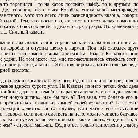
да-то торопился - то на каток погонять шайбу, то к друзьям,
. Дед говорил, это с мыса Корабль, уникального месторожде
занятного. Хотя это всего лишь разновидность кварца, говор
й силой. Тем, кто носит его, аметист во всех делах помощни
в охоте, в бою, сохраняет и делает острым разум. Излюбленный 
сты... Сильный камень.
чик вглядывался в сине-сиреневые кристаллы долго и присталь
из коробки и опустил щетку в карман. Под ней оказался друго
 считал этот камень своим талисманом. Тоже с Кольского полу
е удачи. На том месте, где мне посчастливилось отыскать этот
-то они разные, апатиты. Это - ювелирный апатит, большая редк
рной кислоты.
деда бережно касались блестящей, будто отполированной, пове
разновидность бурого угля. На Кавказе из него четки, бусы дел
хвойное дерево из семейства араурикариевых, и не подозревало 
етет новую жизнь... нам бы так, а? Дед знал, что болезнь его 
л превратиться в один из камней своей коллекции? Гагат этот
оллекции хранить. На тот случай, если мать в его отсутствие.
. Говорят, если долго смотреть на него, можно увидеть будущее.
ах. Если сумеешь сосредоточиться - может быть, увидишь то, чт
 о чем? - спросил мальчик. Дед в ответ только таинственно улыбну