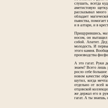
слушать, всегда ку
аметистовую щетку
рассказывал много 
обладает магическо
пьянства, помогает 
и в алтари, и в кре
Прищурившись, маль
носом, он вытащил 
собой. Апатит. Дед
молодость. И первы
этого камня. Вообще
производства фосфо
А это гагат. Руки 
знаем? Всего лишь 
росло себе большое 
новом качестве обр
шутил, когда мечта
отдельно от всей к
отцовской коллекции
же держал его в рук
гагат. А ты знаешь,