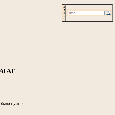
П
О
И
С
К
АГАТ
й было нужно.