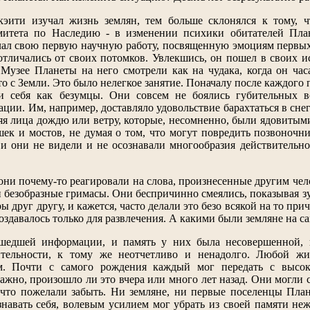
эити изучал жизнь землян, тем больше склонялся к тому, ч
митета по Наследию - в изменении психики обитателей Пла
лал свою первую научную работу, посвященную эмоциям первых
отличались от своих потомков. Увлекшись, он пошел в своих 
Музее Планеты на него смотрели как на чудака, когда он час
о с Земли. Это было нелегкое занятие. Поначалу после каждого 
и себя как безумцы. Они совсем не боялись губительных в
ации. Им, например, доставляло удовольствие барахтаться в сне
яя лица дождю или ветру, которые, несомненно, были ядовитым
ек и мостов, не думая о том, что могут повредить позвоночн
 и они не видели и не осознавали многообразия действительно
они почему-то реагировали на слова, произнесенные другим чело
 безобразные гримасы. Они беспричинно смеялись, показывая з
ы друг другу, и кажется, часто делали это безо всякой на то п
оздавалось только для развлечения. А какими были земляне на с
шедшей информации, и память у них была несовершенной, и
тельности, к тому же неотчетливо и ненадолго. Любой жит
м. Почти с самого рождения каждый мог передать с высок
ажно, произошло ли это вчера или много лет назад. Они могли 
 что пожелали забыть. Ни земляне, ни первые поселенцы План
знавать себя, волевым усилием мог убрать из своей памяти не