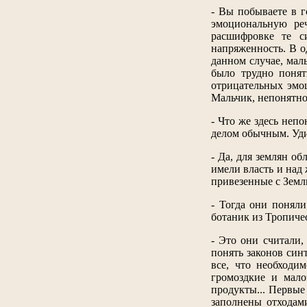
- Вы побываете в г
эмоциональную ре
расшифровке те с
напряженность. В о
данном случае, мал
было трудно понят
отрицательных эмо
Мальчик, непонятно 
- Что же здесь неп
делом обычным. Удив
- Да, для землян о
имели власть и над
привезенные с Земл
- Тогда они поняли
ботаник из Тропиче
- Это они считали,
понять законов син
все, что необходи
громоздкие и мало
продукты... Первые 
заполнены отходам