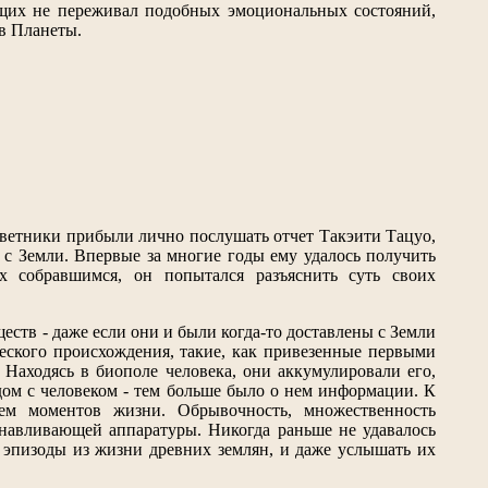
вущих не переживал подобных эмоциональных состояний,
ев Планеты.
оветники прибыли лично послушать отчет Такэити Тацуо,
 с Земли. Впервые за многие годы ему удалось получить
 собравшимся, он попытался разъяснить суть своих
ств - даже если они и были когда-то доставлены с Земли
ческого происхождения, такие, как привезенные первыми
 Находясь в биополе человека, они аккумулировали его,
дом с человеком - тем больше было о нем информации. К
нем моментов жизни. Обрывочность, множественность
анавливающей аппаратуры. Никогда раньше не удавалось
е эпизоды из жизни древних землян, и даже услышать их