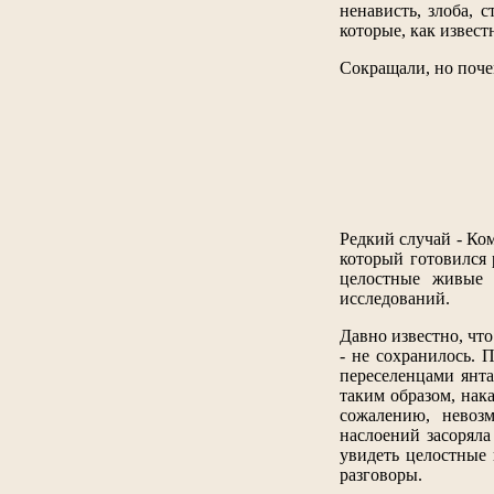
ненависть, злоба,
которые, как извес
Сокращали, но поче
Редкий случай - Ко
который готовился 
целостные живые 
исследований.
Давно известно, чт
- не сохранилось. 
переселенцами янта
таким образом, нак
сожалению, невозм
наслоений засоряла
увидеть целостные 
разговоры.