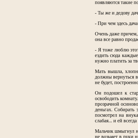
появляются такие п
- Ты же и дедову да
- При чем здесь дача
Очень даже причем, 
она все равно прода
- Я тоже люблю это
ездить сюда каждые
нужно платить за тв
Мать вышла, хлопну
должны вернуться в 
не будет, построенн
Он подошел к стар
освободить комнату. 
прозрачной осиновой
деньгах. Собирать 
посмотрел на внука
слабая... и ей всегд
Мальчик шмыгнул но
не возьмет в руки 