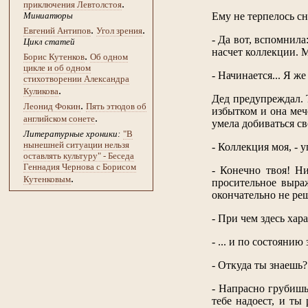
.
приключения Левтолстоя
Ему не терпелось сн
Миниатюры
.
.
Евгений Антипов
Угол зрения
- Да вот, вспомнил
Цикл статей
насчет коллекции. М
.
Борис Кутенков
Об одном
цикле и об одном
- Начинается... Я же 
стихотворении Александра
.
Куликова
Дед предупреждал. Т
.
Леонид Фокин
Пять этюдов об
избытком и она мече
.
английском сонете
умела добиваться св
Литературные хроники:
"В
нынешней ситуации нельзя
- Коллекция моя, - 
оставлять культуру" - Беседа
Геннадия Чернова с Борисом
- Конечно твоя! Ни
.
Кутенковым
просительное выра
окончательно не реш
- При чем здесь хара
- ... и по состоянию
- Откуда ты знаешь?
- Напрасно грубишь,
тебе надоест, и ты