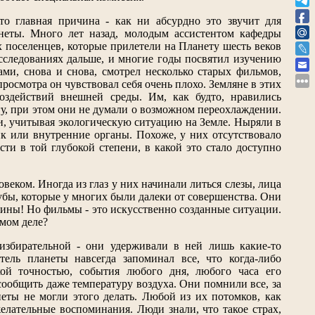
то главная причина - как ни абсурдно это звучит для
неты. Много лет назад, молодым ассистентом кафедры
 поселенцев, которые прилетели на Планету шесть веков
исследованиях дальше, и многие годы посвятил изучению
ами, снова и снова, смотрел несколько старых фильмов,
просмотра он чувствовал себя очень плохо. Земляне в этих
оздействий внешней среды. Им, как будто, нравились
гу, при этом они не думали о возможном переохлаждении.
и, учитывая экологическую ситуацию на Земле. Ныряли в
ик или внутренние органы. Похоже, у них отсутствовало
сти в той глубокой степени, в какой это стало доступно
веком. Иногда из глаз у них начинали литься слезы, лица
убы, которые у многих были далеки от совершенства. Они
ричины! Но фильмы - это искусственно созданные ситуации.
амом деле?
збирательной - они удерживали в ней лишь какие-то
ель планеты навсегда запоминал все, что когда-либо
ой точностью, события любого дня, любого часа его
сообщить даже температуру воздуха. Они помнили все, за
еты не могли этого делать. Любой из их потомков, как
желательные воспоминания. Люди знали, что такое страх,