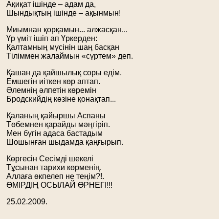
Ақиқат ішінде – адам да,
Шындықтың ішінде – ақынмын!
Миымнан қорқамын... алжасқан...
Үр үміт ішіп ап Үркерден:
Қалтамның мүсінін шаң басқан
Тіліммен жалаймын «сүртем» деп.
Қашан да қайшылық соры едім,
Емшегін иіткен көр аптап.
Әлемнің әлпетін көремін
Бродскийдің көзіне қонақтап...
Қаланың қайыршы Аспаны
Төбемнен қарайды мәңгіріп.
Мен бүгін адаса бастадым
Шошынған шыдамда қаңғырып.
Көргесін Сесімді шекелі
Тұсынан тарихи көрменің.
Аллаға өкпелеп не теңім?!.
ӨМІРДІҢ ОСЫЛАЙ ӨРНЕГІ!!!
25.02.2009.