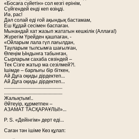
«Босаға сүйетін» сол кезгі ерінім,
Сүйгендей енді кеп өзіңді.
Иә, рас!
Дәл солай еді ғой ақындық бастамам,
Еш Құдай сесімен баспаған.
Мынандай хат жазып жататын кешкілік (Аллаға!)
Жүрегім Үрейден қашпаған, -
«Ойларым лала гүл лағылдан,
Тауларым тылсымға шағылған,
Өлеңім Ындынға табынған,
Сырларым сахаба сөзіндей –
Тек Сізге жатыр ма сезілмей?!.
Ішімде – барлығы бір біткен,
Ай Дұға оқиды дірдектеп...
Ай Дұға оқиды дірдектеп...
...............................................
...............................................
Жалықтым!..
Әйтеуір, құрметпен –
АЗАМАТ ТАСҚАРАҰЛЫ!»...
P. S. «Дейінгім» дерт еді...
Саған тән ішіме Көз құлап: