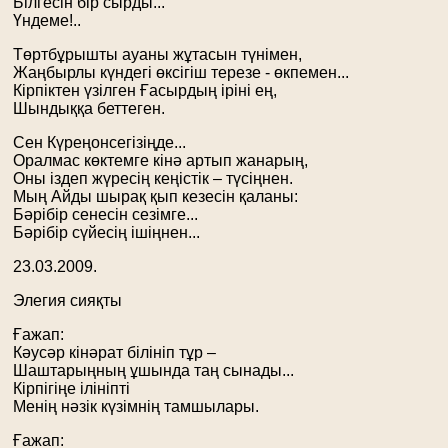
Білгесін бір сырды...
Үндеме!..
Төртбұрышты ауаны жұтасын түнімен,
Жаңбырлы күндегі өксігіш терезе - өкпемен...
Кірпіктен үзілген Ғасырдың іріні ең,
Шындыққа беттеген.
Сен Күреңонсегізіңде...
Оралмас көктемге кінә артып жанарың,
Оны іздеп жүресің кеңістік – түсіңнен.
Мың Айды шырақ қып кезесін қаланы:
Бәрібір сенесін сезімге...
Бәрібір сүйесің ішіңнен...
23.03.2009.
Элегия сияқты
Ғажап:
Кәусәр кінәрат білініп тұр –
Шаштарыңның ұшында таң сынады...
Кірпігіңе ілініпті
Менің нәзік күзімнің тамшылары.
Ғажап: