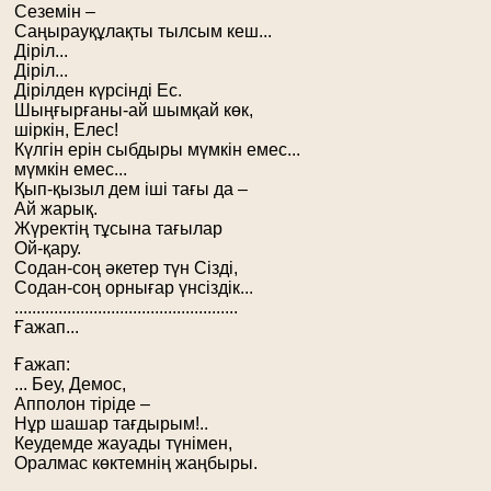
Сеземін –
Саңырауқұлақты тылсым кеш...
Діріл...
Діріл...
Дірілден күрсінді Ес.
Шыңғырғаны-ай шымқай көк,
шіркін, Елес!
Күлгін ерін сыбдыры мүмкін емес...
мүмкін емес...
Қып-қызыл дем іші тағы да –
Ай жарық.
Жүректің тұсына тағылар
Ой-қару.
Содан-соң әкетер түн Сізді,
Содан-соң орнығар үнсіздік...
...................................................
Ғажап...
Ғажап:
... Беу, Демос,
Апполон тіріде –
Нұр шашар тағдырым!..
Кеудемде жауады түнімен,
Оралмас көктемнің жаңбыры.