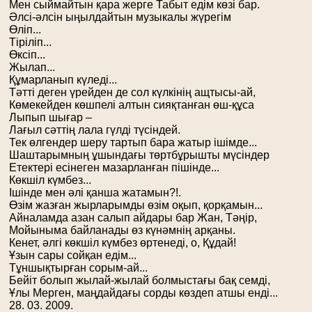
Мен сыймайтын қара жерге Табыт едім көзі бар.
Әлсі-әлсін ыңылдайтын музыкалы жүрегім
Өліп...
Тіріліп...
Өксіп...
Жылап...
Құмарланып күледі...
Тәтті деген үрейден де сол күлкінің ащтысы-ай,
Көмекейден көшпелі алтын сияқтанған өш-құса
Лыпып шығар –
Лағыл сәттің лала гүлді түсіндей.
Тек өлгендер шеру тартып бара жатыр ішімде...
Шаштарымның ұшындағы төртбұрышты мүсіндер
Етектері есінеген мазарланған пішінде...
Көкшіл күмбез...
Ішінде мен әлі қанша жатамын?!.
Өзім жазған жырларымды өзім оқып, қорқамын...
Айналамда азан салып айдары бар Жан, Тәңір,
Мойыныма байланады өз күнәмнің арқаны.
Кенет, әлгі көкшіл күмбез өртенеді, о, Құдай!
Ұзын сары сойқан едім...
Тұншықтырған сорым-ай...
Бейіт болып жылай-жылай болмыстағы бақ семді,
Ұлы Мерген, маңдайдағы сорды көздеп атшы енді...
28. 03. 2009.