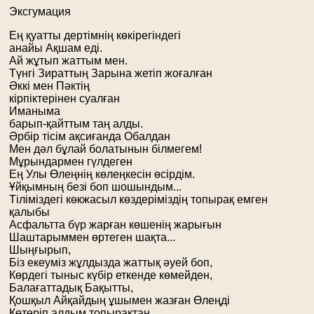
Эксгумация
Ең қуатты дертімнің көкірегіндегі
анайы Ақшам еді.
Ай жұтып жаттым мен.
Түнгі Зираттың Зарына жетіп жоғалған
Әккі мен Пәктің
кірпіктерінен суалған
Иманыма
барып-қайттым таң алды.
Әрбір тісім ақсиғанда Обалдан
Мен дәл бұлай болатынын білмегем!
Мұрындармен гүлдеген
Ең Улы Өлеңнің көлеңкесін өсірдім.
Ұйқымның безі боп шошындым...
Тіліміздегі көкжасыл көздеріміздің топырақ емген
қалыбы
Асфальтта бүр жарған көшенің жарығын
Шаштарыммен өртеген шақта...
Шыңғырып,
Біз екеуміз жұлдызда жаттық әуей боп,
Көрдегі тыныс күбір еткенде көмейден,
Балағаттадық Бақытты,
Қошқыл Айқайдың ұшымен жазған Өлеңді
Көтеріп алдым топырақтан...