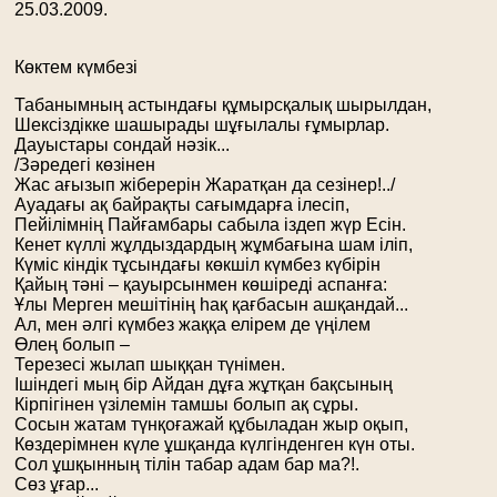
25.03.2009.
Көктем күмбезі
Табанымның астындағы құмырсқалық шырылдан,
Шексіздікке шашырады шұғылалы ғұмырлар.
Дауыстары сондай нәзік...
/Зәредегі көзінен
Жас ағызып жіберерін Жаратқан да сезінер!../
Ауадағы ақ байрақты сағымдарға ілесіп,
Пейілімнің Пайғамбары сабыла іздеп жүр Есін.
Кенет күллі жұлдыздардың жұмбағына шам іліп,
Күміс кіндік тұсындағы көкшіл күмбез күбірін
Қайың тәні – қауырсынмен көшіреді аспанға:
Ұлы Мерген мешітінің һақ қағбасын ашқандай...
Ал, мен әлгі күмбез жаққа елірем де үңілем
Өлең болып –
Терезесі жылап шыққан түнімен.
Ішіндегі мың бір Айдан дұға жұтқан бақсының
Кірпігінен үзілемін тамшы болып ақ сұры.
Сосын жатам түнқоғажай құбыладан жыр оқып,
Көздерімнен күле ұшқанда күлгінденген күн оты.
Сол ұшқынның тілін табар адам бар ма?!.
Сөз ұғар...