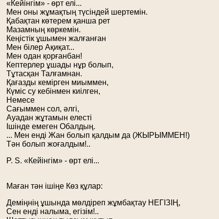
«Кейінгім» - өрт елі...
Мен оны жұмақтың түсіндей шертемін.
Қабақтан көтерем қанша рет
Мазамның көркемін.
Кеңістік ұшымен жалғанған
Мен білер Ақиқат...
Мен одан қорғанбан!
Кептерлер ұшады нұр болып,
Тұтасқан Талғамнан.
Қағазды кемірген миыммен,
Күміс су кебінмен киілген,
Немесе
Сағыммен сол, әлгі,
Ауадан жұтамын елесті
Ішінде емеген Обалдың.
... Мен енді Жан болып қалдым да (ЖЫРЫММЕН!)
Тән болып жоғалдым!..
P. S. «Кейінгім» - өрт елі...
Маған тән ішіңе Көз құлар:
Деміңнің ұшында мөлдіреп жұмбақтау НЕГІЗІҢ,
Сен енді налыма, егізім!..