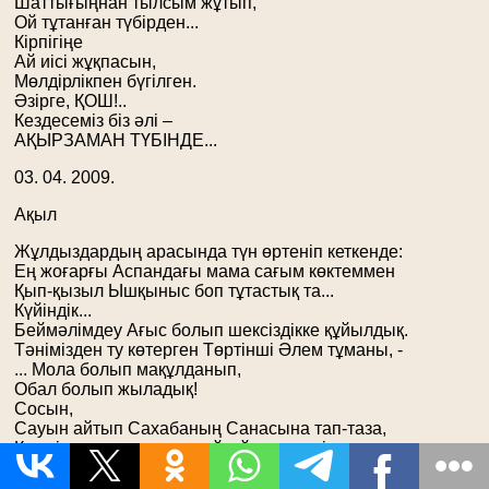
Шаттығыңнан тылсым жұтып,
Ой тұтанған түбірден...
Кірпігіңе
Ай иісі жұқпасын,
Мөлдірлікпен бүгілген.
Әзірге, ҚОШ!..
Кездесеміз біз әлі –
АҚЫРЗАМАН ТҮБІНДЕ...
03. 04. 2009.
Ақыл
Жұлдыздардың арасында түн өртеніп кеткенде:
Ең жоғарғы Аспандағы мама сағым көктеммен
Қып-қызыл Ышқыныс боп тұтастық та...
Күйіндік...
Беймәлімдеу Ағыс болып шексіздікке құйылдық.
Тәнімізден ту көтерген Төртінші Әлем тұманы, -
... Мола болып мақұлданып,
Обал болып жыладық!
Сосын,
Сауын айтып Сахабаның Санасына тап-таза,
Көкшіл сағым, қышқыл айқай, қара өмір, ақ қаза
Түріндегі Тілімізді серттеп бердік Тәңірге,
Ішімізде Мақшар Соты «өкім» деген әмірмен.