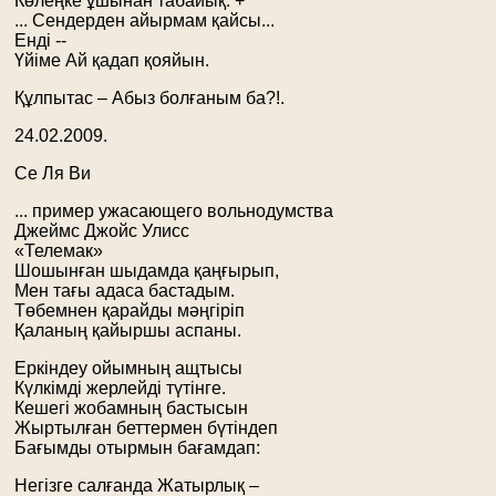
Көлеңке ұшынан табайық. +
... Сендерден айырмам қайсы...
Енді --
Үйіме Ай қадап қояйын.
Құлпытас – Абыз болғаным ба?!.
24.02.2009.
Се Ля Ви
... пример ужасающего вольнодумства
Джеймс Джойс Улисс
«Телемак»
Шошынған шыдамда қаңғырып,
Мен тағы адаса бастадым.
Төбемнен қарайды мәңгіріп
Қаланың қайыршы аспаны.
Еркіндеу ойымның ащтысы
Күлкімді жерлейді түтінге.
Кешегі жобамның бастысын
Жыртылған беттермен бүтіндеп
Бағымды отырмын бағамдап:
Негізге салғанда Жатырлық –