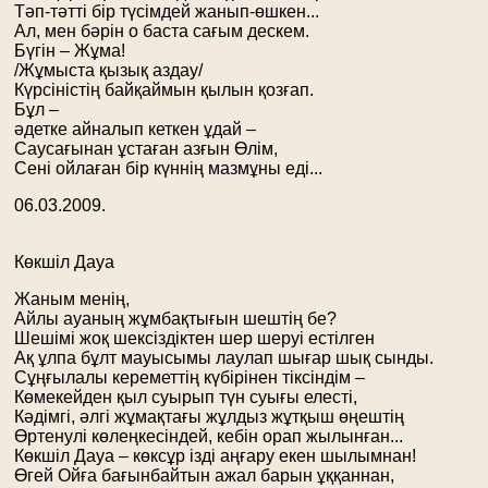
Тәп-тәтті бір түсімдей жанып-өшкен...
Ал, мен бәрін о баста сағым дескем.
Бүгін – Жұма!
/Жұмыста қызық аздау/
Күрсіністің байқаймын қылын қозғап.
Бұл –
әдетке айналып кеткен ұдай –
Саусағынан ұстаған азғын Өлім,
Сені ойлаған бір күннің мазмұны еді...
06.03.2009.
Көкшіл Дауа
Жаным менің,
Айлы ауаның жұмбақтығын шештің бе?
Шешімі жоқ шексіздіктен шер шеруі естілген
Ақ ұлпа бұлт мауысымы лаулап шығар шық сынды.
Сұңғылалы кереметтің күбірінен тіксіндім –
Көмекейден қыл суырып түн суығы елесті,
Кәдімгі, әлгі жұмақтағы жұлдыз жұтқыш өңештің
Өртенулі көлеңкесіндей, кебін орап жылынған...
Көкшіл Дауа – көксұр ізді аңғару екен шылымнан!
Өгей Ойға бағынбайтын ажал барын ұққаннан,