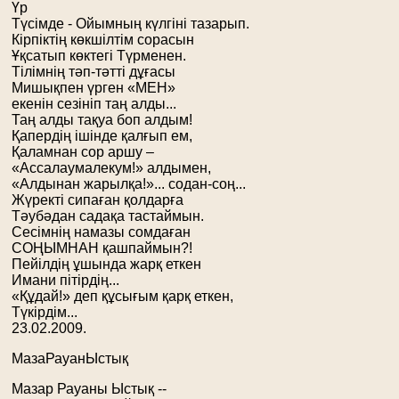
Үр
Түсімде - Ойымның күлгіні тазарып.
Кірпіктің көкшілтім сорасын
Ұқсатып көктегі Түрменен.
Тілімнің тәп-тәтті дұғасы
Мишықпен үрген «МЕН»
екенін сезініп таң алды...
Таң алды тақуа боп алдым!
Қапердің ішінде қалғып ем,
Қаламнан сор аршу –
«Ассалаумалекум!» алдымен,
«Алдынан жарылқа!»... содан-соң...
Жүректі сипаған қолдарға
Тәубәдан садақа тастаймын.
Сесімнің намазы сомдаған
СОҢЫМНАН қашпаймын?!
Пейілдің ұшында жарқ еткен
Имани пітірдің...
«Құдай!» деп құсығым қарқ еткен,
Түкірдім...
23.02.2009.
МазаРауанЫстық
Мазар Рауаны Ыстық --