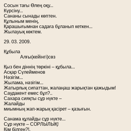
Сосын тағы Өлең оқу...
Күрсіну...
Сананы сынады көптен.
Құлыным менің,
Қарашығымнан садаға бұланып кеткен...
Жылауық көктем.
29. 03. 2009.
Құбыла
Алғы(кейінгі)сөз
Қыз бен діннің төркіні – құбыла...
Асқар Сүлейменов
Нәзігім...
Жылама, нәзігім...
Жатырлық сипаттан, жалаңаш жарықтан қажыдым!
Саудакент емес бұл?..
Сахара сияқты сұр нүкте –
Жалайды
миымның жап-жарық қасірет – қазығын.
Санама құлайды сұр нүкте...
Сұр нүкте – СОРЛЫЛЫҚ!
Кім білген?!.