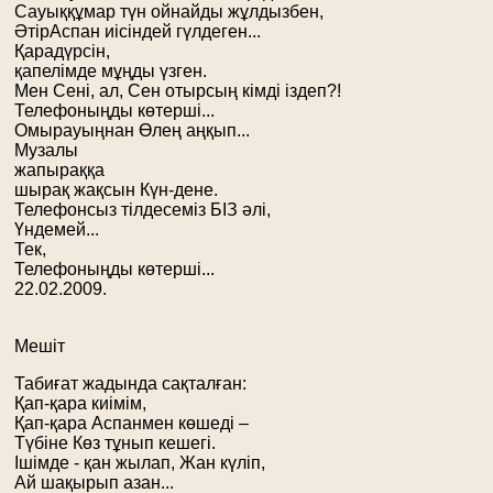
Сауыққұмар түн ойнайды жұлдызбен,
ӘтірАспан иісіндей гүлдеген...
Қарадүрсін,
қапелімде мұңды үзген.
Мен Сені, ал, Сен отырсың кімді іздеп?!
Телефоныңды көтерші...
Омырауыңнан Өлең аңқып...
Музалы
жапыраққа
шырақ жақсын Күн-дене.
Телефонсыз тілдесеміз БІЗ әлі,
Үндемей...
Тек,
Телефоныңды көтерші...
22.02.2009.
Мешіт
Табиғат жадында сақталған:
Қап-қара киімім,
Қап-қара Аспанмен көшеді –
Түбіне Көз тұнып кешегі.
Ішімде - қан жылап, Жан күліп,
Ай шақырып азан...