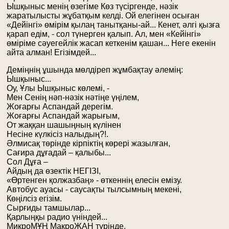
Ышқыныс менің өзегіме Көз түсіргенде, нәзік
жаратылысты жұбатқым келді. Ой елегінен осыған
«Дейінгі» өмірім қылаң танытқаны-ай... Кенет, әлгі қызға
қарап едім, - сол түнерген қалып. Ал, мен «Кейінгі»
өміріме сәуегейлік жасап кеткенім қашан... Неге екенін
айта алман! Егізімдей...
Деміңнің ұшында мөлдіреп жұмбақтау әлемің:
Ышқыныс...
Оу, Ұлы Ышқыныс көлемі, -
Мен Сенің нәп-нәзік нәтіңе үңілем,
Жоғарғы Аспандай дерегім.
Жоғарғы Аспандай жарығым,
От жаққан шашыңның күлінен
Несіне күлкісіз налыдың?!.
Әлмисақ төрінде кірпіктің көрері жазылған,
Сағира дұғадай – қалыбы...
Сол Дұға –
Айдың да өзектік НЕГІЗІ,
«Өртенген қолжазбаң» - өткеннің елесін емізу.
Автобус ауасы - саусақты тылсымның мекені,
Көңілсіз егізім.
Сырғиды тамшылар...
Қарлыңқы радио үніндей...
МикроМҰҢ МакроЖАН түрінде.