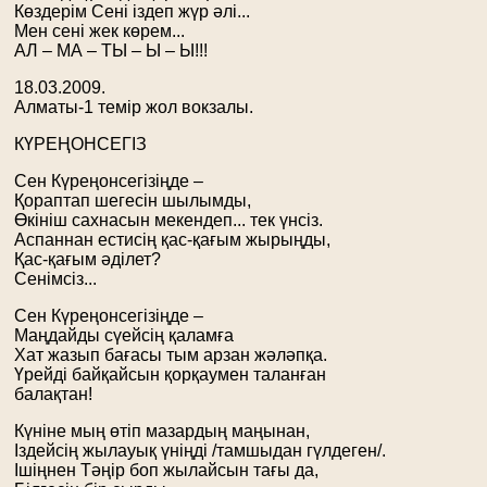
Көздерім Сені іздеп жүр әлі...
Мен сені жек көрем...
АЛ – МА – ТЫ – Ы – Ы!!!
18.03.2009.
Алматы-1 темір жол вокзалы.
КҮРЕҢОНСЕГІЗ
Сен Күреңонсегізіңде –
Қораптап шегесін шылымды,
Өкініш сахнасын мекендеп... тек үнсіз.
Аспаннан естисің қас-қағым жырыңды,
Қас-қағым әділет?
Сенімсіз...
Сен Күреңонсегізіңде –
Маңдайды сүейсің қаламға
Хат жазып бағасы тым арзан жәләпқа.
Үрейді байқайсын қорқаумен таланған
балақтан!
Күніне мың өтіп мазардың маңынан,
Іздейсің жылауық үніңді /тамшыдан гүлдеген/.
Ішіңнен Тәңір боп жылайсын тағы да,