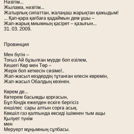
Нәзігім...
Жылама, нәзігім...
Жатырлық сипаттан, жалаңаш жарықтан қажыдым!
... Қап-қара қағбаға қадаймын дем ұшы –
Жап-жарық миымның қасірет – қазығын...
31. 03. 2009.
Провинция
Мен бүгін –
Тоғыз Ай бұзылған мүрде боп езілем,
Кешегі Көр мен Төр –
Жерік боп кеткесін сөзіме!..
Жап-жасыл көздердің тұтанған елесін көремін,
Жап-жасыл Обалдың көзінен.
Көрем де...
Көтерем басымды қорғасын,
Бұл Кіндік ежелден ескіге бергісіз
еншілес сары алтын сорға асық.
Көкшіл газ қалпында өксиді ішімнен тым ащы
Қылует түнім
мен
Меруерт мұңымның сұлбасы.