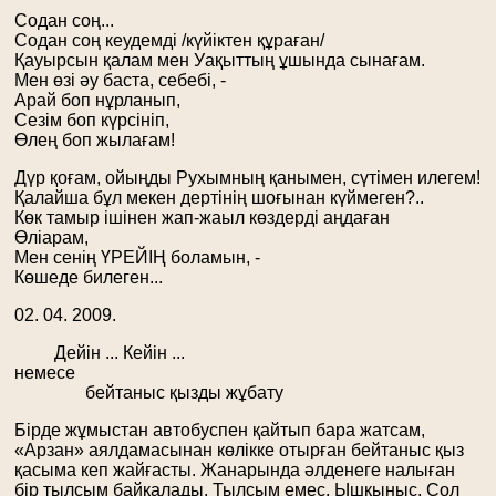
Содан соң...
Содан соң кеудемді /күйіктен құраған/
Қауырсын қалам мен Уақыттың ұшында сынағам.
Мен өзі әу баста, себебі, -
Арай боп нұрланып,
Сезім боп күрсініп,
Өлең боп жылағам!
Дүр қоғам, ойыңды Рухымның қанымен, сүтімен илегем!
Қалайша бұл мекен дертінің шоғынан күймеген?..
Көк тамыр ішінен жап-жаыл көздерді аңдаған
Өліарам,
Мен сенің ҮРЕЙІҢ боламын, -
Көшеде билеген...
02. 04. 2009.
Дейін ... Кейін ...
немесе
бейтаныс қызды жұбату
Бірде жұмыстан автобуспен қайтып бара жатсам,
«Арзан» аялдамасынан көлікке отырған бейтаныс қыз
қасыма кеп жайғасты. Жанарында әлденеге налыған
бір тылсым байқалады. Тылсым емес, Ышқыныс. Сол