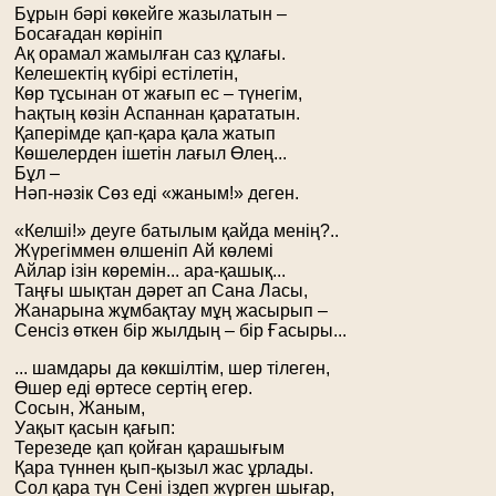
Бұрын бәрі көкейге жазылатын –
Босағадан көрініп
Ақ орамал жамылған саз құлағы.
Келешектің күбірі естілетін,
Көр тұсынан от жағып ес – түнегім,
Һақтың көзін Аспаннан қарататын.
Қаперімде қап-қара қала жатып
Көшелерден ішетін лағыл Өлең...
Бұл –
Нәп-нәзік Сөз еді «жаным!» деген.
«Келші!» деуге батылым қайда менің?..
Жүрегіммен өлшеніп Ай көлемі
Айлар ізін көремін... ара-қашық...
Таңғы шықтан дәрет ап Сана Ласы,
Жанарына жұмбақтау мұң жасырып –
Сенсіз өткен бір жылдың – бір Ғасыры...
... шамдары да көкшілтім, шер тілеген,
Өшер еді өртесе сертің егер.
Сосын, Жаным,
Уақыт қасын қағып:
Терезеде қап қойған қарашығым
Қара түннен қып-қызыл жас ұрлады.
Сол қара түн Сені іздеп жүрген шығар,