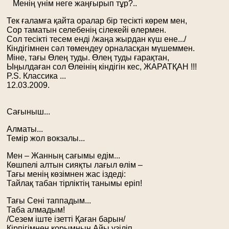
Менің үнім неге жаңғырып тұр?..
Тек ғаламға қайта оралар бір тесікті көрем мен,
Сор таматын селебенің сілекейі өлермен.
Сол тесікті тесем енді /жаңа жырдан күш ене.../
Кіндігімнен сәл төмендеу орналасқан мүшеммен.
Міне, тағы Өлең туды. Өлең туды ғарақтан,
Ыңылдаған сол Өлеінің кіндігін кес, ЖАРАТҚАН !!!
P.S. Классика ...
12.03.2009.
Сағыныш...
Алматы...
Темір жол вокзалы...
Мен – Жанның сағымы едім...
Көшпелі алтын сияқты лағыл өлім –
Тағы менің көзімнен жас іздеді:
Тайлақ табан тірліктің танымы еріп!
Тағы Сені таппадым...
Таба алмадым!
/Сезем іште ізетті Қаған барын/
Кірпігімнен қорымның Айы үзіліп,