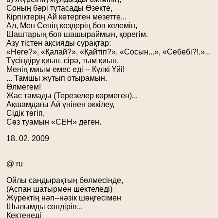
Соның бәрі тұтасады Өзекте,
Кірпіктерің Ай көтерген мезетте...
Ал, Мен Сенің көздерің боп келемін,
Шаштарың боп шашыраймын, қорегім.
Азу тістен ақсияды сұрақтар:
«Неге?», «Қалай?», «Қайтіп?», «Сосын...», «Себебі?!.»...
Түсіндіру қиын, сірә, тым қиын,
Менің миым емес еді -- Күлкі Үйі!
... Тамшы жұтып отырамын.
Өлмегем!
Жас тамады (Терезелер көрмеген)...
Ақшамдағы Ай үнінен әккілеу,
Сідік төгіп,
Сөз туамын «СЕН» деген.
18. 02. 2009
@ ru
Ойлы сандырақтың бөлмесінде,
(Аспан шатырмен шектеледі)
Жүректің нәп--нәзік шөңгесімен
Шылымды сөндіріп...
Кектенеді