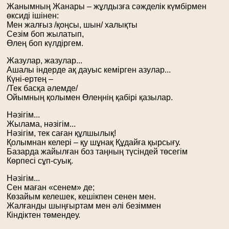
Жанымның Жанары – жұлдызға сәжделік күмбірмен
өксиді ішінен:
Мен жалғыз /қоңсы, шын/ халықты
Сезім боп жылатып,
Өлең боп күлдіргем.
Жазулар, жазулар...
Ашалы індерде ақ дауыс кемірген азулар...
Күні-ертең –
/Тек басқа әлемде/
Ойымның қолымен Өлеңнің қабірі қазылар.
Нәзігім...
Жылама, нәзігім...
Нәзігім, тек саған құлшылық!
Қолымнан келері – қу шұнақ Құдайға қырсығу.
Базарда жайылған боз таңның түсіндей төсегім
Көрпесі сұп-суық.
Нәзігім...
Сен маған «сенем» де;
Көзайым келешек, кешікпен сенен мен.
Жалғанды шыңғыртам мен әлі безіммен
Кіндіктен төмендеу.