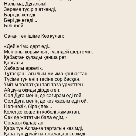
Налыма, Дұғалым!
Зәреме түсіріп өткенді,
Бәрі де кетеді,
Бәрі де өтеді...
Білінбей...
Саған тән ішіме Көз құлап:
«Дейінгім» дерт еді...
Мен оны қорымның түсіндей шертемін.
Қабақтан құлады қанша рет
Қарғалы,
Хабарлы еркелік.
Тұтасқан Тағылым миыма қонбастан,
Түсіме түн еніп төсіне сор басқан.
Үмітім толғатқан тап-таза үрметтен –
Ай дұға оқиды дірдектеп.
Сол Дұға менің де сағирам еді ғой,
Сол Дұға менің де көз жасым еді ғой,
Нәп-нәзік, бірақ пәк...
Көлеңке көшетін көбелі жұмақтан,
Сәкіде жататын бала едім, -
Сорасы бұлақтан.
Қара түн Аспанға тартатын көзімді,
Қара түн ұрлайтын жалаңаш сезімді: