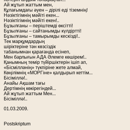
Ай жұтып жаттым мен,
Құлағымдағы әуен – дірілі еді тіземнің!
Нәзіктігімнің мәйіті екен...
Нәзіктігімнің мәйіті екен!..
Бұзылғаны – періштемді өксітті!
Бұзылғаны – сайтанымды күлдіртті!
Бұзылғаны – тамырымды кескізді!..
Тек марқұмдардың
шіріктеріне тән көзсіздік
табанымнан қарағанда есінеп,
Мен барлығын АДА Әлемге көшірем!..
Қанымның темір түйіршіктерін ішіп ап,
«Бісмілләнің» түкпіріне жете алмай,
Көңілімнің «МОРГіне» қалдырып кеттім...
Бісіміллә!..
Анайы Ақшам тағы
Дертімнің көкірегіндей...
Ай жұтып жаттым Мен...
Бісіміллә!..
01.03.2009.
Postskriptum