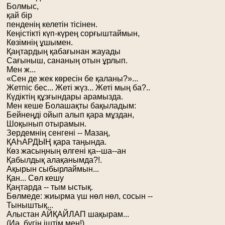
Болмыс,
қай бір
пенденің келетін тісінен.
Кеңістікті күп-күрең сорғыштаймын,
Көзімнің ұшымен.
Қаңтардың қабағынан жауады
Сағыныш, сананың отын ұрлып.
Мен ж...
«Сен де жек көресін бе қаланы?»...
Жетпіс бес... Жеті жүз... Жеті мың ба?..
Күдіктің құзғындары арамызда.
Мен кеше Болашақты бақыладым:
Бейнеңді ойып алып қара мұздан,
Шоқынып отырамын.
Зердемнің сенгені -- Мазаң,
ҚАҺАРДЫҢ қара таңында.
Көз жасыңның өлгені қа--ша--ан
Қабылдық алақанымда?!.
Ақырын сыбырлаймын...
Қан... Сөл кешу
Қаңтарда -- тым ыстық.
Бөлмеде: жиырма үш нөл нөл, сосын --
Тыныштық...
Алыстан АЙҚАЙЛАП шақырам...
(Иә, бүгін іштім мен!)