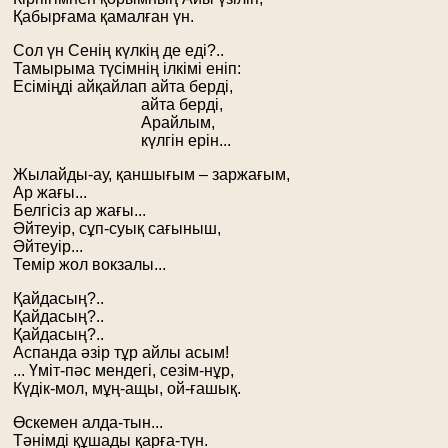
Қабырғама қамалған үн.
Сол үн Сенің күлкің де еді?..
Тамырыма түсімнің ілкімі еніп:
Есіміңді айқайлап айта берді,
айта берді,
Арайлым,
күлгін ерін...
Жылайды-ау, қаншығым – заржағым,
Ар жағы...
Белгісіз ар жағы...
Әйтеуір, сұп-суық сағыныш,
Әйтеуір...
Темір жол вокзалы...
Қайдасың?..
Қайдасың?..
Қайдасың?..
Аспанда әзір тұр айлы асым!
... Үміт-пәс мендегі, сезім-нұр,
Күдік-мол, мұң-ащы, ой-ғашық.
Өскемен алда-тын...
Тәнімді құшады қарға-түн.