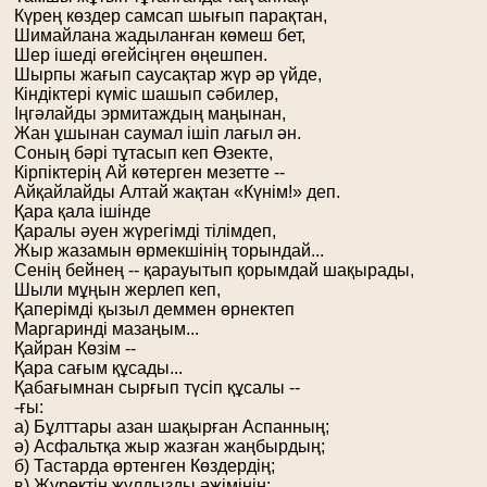
Күрең көздер самсап шығып парақтан,
Шимайлана жадыланған көмеш бет,
Шер ішеді өгейсіңген өңешпен.
Шырпы жағып саусақтар жүр әр үйде,
Кіндіктері күміс шашып сәбилер,
Іңгәлайды эрмитаждың маңынан,
Жан ұшынан саумал ішіп лағыл ән.
Соның бәрі тұтасып кеп Өзекте,
Кірпіктерің Ай көтерген мезетте --
Айқайлайды Алтай жақтан «Күнім!» деп.
Қара қала ішінде
Қаралы әуен жүрегімді тілімдеп,
Жыр жазамын өрмекшінің торындай...
Сенің бейнең -- қарауытып қорымдай шақырады,
Шыли мұңын жерлеп кеп,
Қаперімді қызыл деммен өрнектеп
Маргаринді мазаңым...
Қайран Көзім --
Қара сағым құсады...
Қабағымнан сырғып түсіп құсалы --
-ғы:
а) Бұлттары азан шақырған Аспанның;
ә) Асфальтқа жыр жазған жаңбырдың;
б) Тастарда өртенген Көздердің;
в) Жүректің жұлдызды әжімінің;