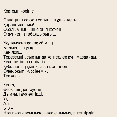
Көктемгі көрініс
Санаңнан соққан сағыныш ұшындағы
Қараңғылығым!
Обалымның ішіне еніп кеткен
О дүниенің табалдырығы...
Жұлдызсыз қонақ үйімнің
Бөлмесі – суық....
Көңілсіз...
Тереземнің сыртында кептерлер күні маздайды,
Келешегінен сенімсіз.
Құбыланың қып-қызыл кірпігінен
Өлең оқып, күрсінемін.
Тек үнсіз...
Кенет,
Өзек ішіндегі әуенді –
Дымқыл ауа өлтірді,
Ұқ!
Ал,
БІЗ –
Нәзік көз жасымызды алақанымызда кептірдік.