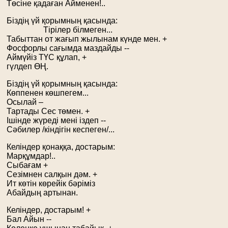
Төсіне қадаған Айменен!..
Біздің үй қорымның қасында:
Тірілер білмеген...
Табыттан от жағып жылынам күнде мен. +
Фосфорлы сағымда маздайды --
Аймүйіз ТҮС құлап, +
гүлдеп ӨҢ.
Біздің үй қорымның қасында:
Көппенен көшпегем...
Осылай –
Тартады Сес төмен. +
Ішінде жүреді мені іздеп --
Сәбилер /кіндігін кеспеген/...
Келіндер қонаққа, достарым:
Марқұмдар!..
Сыбағам +
Сезімнен салқын дәм. +
Ит көтін көрейік бәріміз
Абайдың артынан.
Келіндер, достарым! +
Бал Айын --