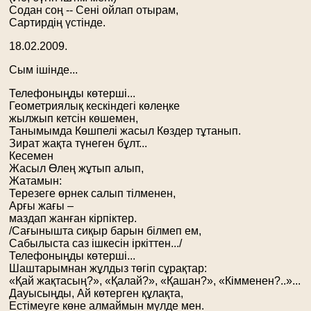
Содан соң -- Сені ойлап отырам,
Сартирдің үстінде.
18.02.2009.
Сым ішінде...
Телефоныңды көтерші...
Геометриялық кескіндегі көлеңке
жылжып кетсін көшемен,
Танымымда Көшпелі жасыл Көздер тұтанып.
Зират жақта түнеген бұлт...
Кесемен
Жасыл Өлең жұтып алып,
Жатамын:
Терезеге өрнек салып тілменен,
Арғы жағы –
маздап жанған кірпіктер.
/Сағынышта сиқыр барын білмеп ем,
Сабылыста саз ішкесін іркіттен.../
Телефоныңды көтерші...
Шаштарымнан жұлдыз төгіп сұрақтар:
«Қай жақтасың?», «Қалай?», «Қашан?», «Кімменен?..»...
Дауысыңды, Ай көтерген құлақта,
Естімеуге көне алмаймын мүлде мен.