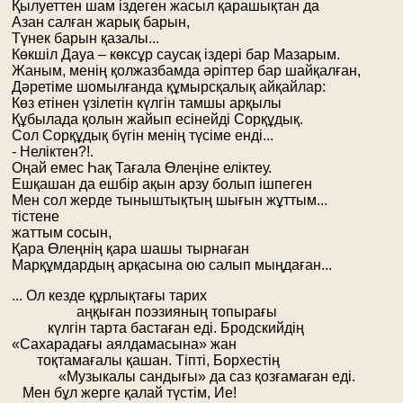
Қылуеттен шам іздеген жасыл қарашықтан да
Азан салған жарық барын,
Түнек барын қазалы...
Көкшіл Дауа – көксұр саусақ іздері бар Мазарым.
Жаным, менің қолжазбамда әріптер бар шайқалған,
Дәретіме шомылғанда құмырсқалық айқайлар:
Көз етінен үзілетін күлгін тамшы арқылы
Құбылада қолын жайып есінейді Сорқұдық.
Сол Сорқұдық бүгін менің түсіме енді...
- Неліктен?!.
Оңай емес Һақ Тағала Өлеңіне еліктеу.
Ешқашан да ешбір ақын арзу болып ішпеген
Мен сол жерде тыныштықтың шығын жұттым...
тістене
жаттым сосын,
Қара Өлеңнің қара шашы тырнаған
Марқұмдардың арқасына ою салып мыңдаған...
... Ол кезде құрлықтағы тарих
аңқыған поэзияның топырағы
күлгін тарта бастаған еді. Бродскийдің
«Сахарадағы аялдамасына» жан
тоқтамағалы қашан. Тіпті, Борхестің
«Музыкалы сандығы» да саз қозғамаған еді.
Мен бұл жерге қалай түстім, Ие!