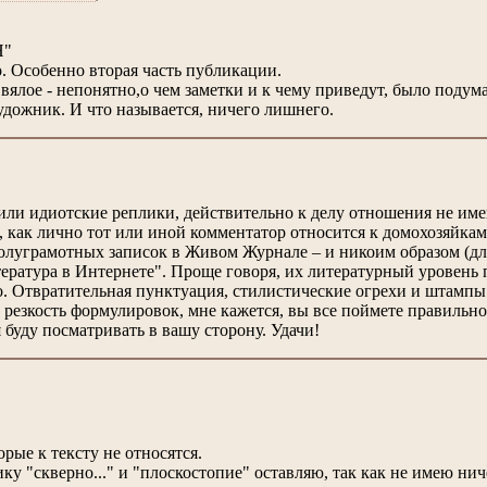
Н"
. Особенно вторая часть публикации.
 вялое - непонятно,о чем заметки и к чему приведут, было подум
удожник. И что называется, ничего лишнего.
лили идиотские реплики, действительно к делу отношения не им
, как лично тот или иной комментатор относится к домохозяйкам
олуграмотных записок в Живом Журнале – и никоим образом (для
тература в Интернете". Проще говоря, их литературный уровень 
но. Отвратительная пунктуация, стилистические огрехи и штамп
а резкость формулировок, мне кажется, вы все поймете правиль
я буду посматривать в вашу сторону. Удачи!
рые к тексту не относятся.
у "скверно..." и "плоскостопие" оставляю, так как не имею ни