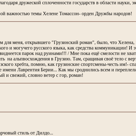
 благодаря дружеской сплоченности государств в области науки,
ой важностью темы Хелене Томассон- орден Дружбы народов!
для меня, открывшего "Грузинский роман", было, что Хелена, к
го и могучего русского языка, как средства коммуникации! И это
е виднеется парок над руинами!!! / Мне пока ещё смелости не хва
ать на альпвосхождения в Грузию. Там, сращивая своё тело с ве
ского хребта, помню, как грузинские спортсмены-честь им!- спа
е имени Лаврентия Берии... Как мы сроднились всем и переплел
й и свежий, словно ветер с гор, роман!
рчовый стиль от Дилдо...