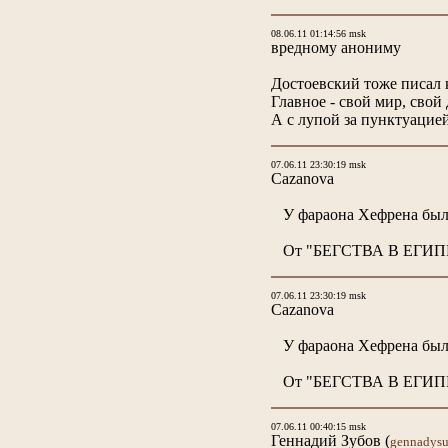
08.06.11 01:14:56 msk
вредному анониму
Достоевский тоже писал к
Главное - свой мир, свой 
А с лупой за пунктуацие
07.06.11 23:30:19 msk
Cazanova
У фараона Хефрена было 
От "БЕГСТВА В ЕГИПЕТ" 
07.06.11 23:30:19 msk
Cazanova
У фараона Хефрена было 
От "БЕГСТВА В ЕГИПЕТ" 
07.06.11 00:40:15 msk
Геннадий Зубов
(
gennadysu