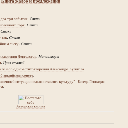
Книга жалоб и предложений
.
 два-три события
Стихи
.
нозёмного горя
Стихи
.
Стихи
.
т так
Стихи
.
йшем снегу
Стихи
.
иключения Левтолстоя
Миниатюры
.
я
Цикл статей
.
кле и об одном стихотворении Александра Куликова
.
об английском сонете
ынешней ситуации нельзя оставлять культуру" - Беседа Геннадия
.
ым
Авторская кнопка