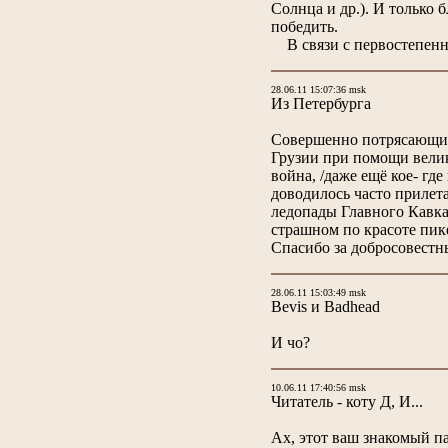
Солнца и др.). И только
победить.
В связи с первостепенн
28.06.11 15:07:36 msk
Из Петербурга
Совершенно потрясающим 
Грузии при помощи велико
война, /даже ещё кое- гд
доводилось часто прилет
ледопады Главного Кавказ
страшном по красоте пик
Спасибо за добросовестны
28.06.11 15:03:49 msk
Bevis и Badhead
И чо?
10.06.11 17:40:56 msk
Читатель - коту Д, И...
Ах, этот ваш знакомый па