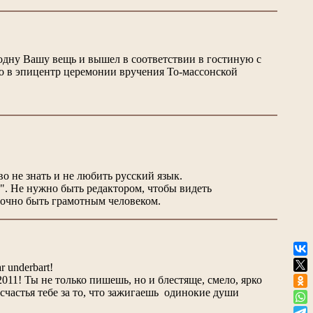
л одну Вашу вещь и вышел в соответствии в гостиную с
то в эпицентр церемонии вручения То-массонской
во не знать и не любить русский язык.
а". Не нужно быть редактором, чтобы видеть
аточно быть грамотным человеком.
r underbart!
11! Ты не только пишешь, но и блестяще, смело, ярко
частья тебе за то, что зажигаешь одинокие души