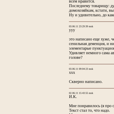
всем нравится.
Последнему товарищу: дум
домохозяйкам, кстати, вы
Ну и удивительно, до как
03.06.11 23:29:39 msk
ууу
это написано еще хуже, 
сенильная деменция, и ни
элементарые пунктуацион
Удивляет немного сама а
голове?
03.06.11 09:04:23 msk
xxx
Скверно написано.
02.06.11 15:43:55 msk
И.К.
Мне понравилось (я про 
Текст стал то, что надо.