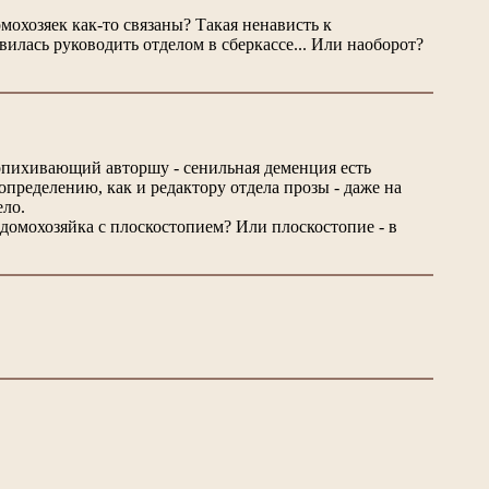
мохозяек как-то связаны? Такая ненависть к
вилась руководить отделом в сберкассе... Или наоборот?
ропихивающий авторшу - сенильная деменция есть
определению, как и редактору отдела прозы - даже на
ело.
 домохозяйка с плоскостопием? Или плоскостопие - в