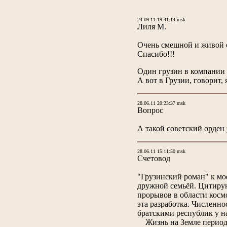
24.09.11 19:41:14 msk
Лиля М.
Очень смешной и живой о
Спасибо!!!
Один грузин в компании с
А вот в Грузии, говорит,
28.06.11 20:23:37 msk
Вопрос
А такой советский орден 
28.06.11 15:11:50 msk
Счетовод
"Грузинский роман" к мое
дружной семьёй. Цитирую
прорывов в области косм
эта разработка. Численн
братскими республик у н
Жизнь на Земле периодич