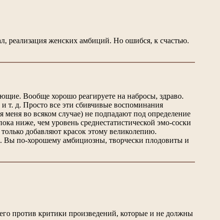
ал, реализация женских амбиций. Но ошибся, к счастью.
еющие. Вообще хорошо реагируете на набросы, здраво.
 и т. д. Просто все эти сбивчивые воспоминания
 меня во всяком случае) не подпадают под определение
пока ниже, чем уровень среднестатистической эмо-соски
ы только добавляют красок этому великолепию.
но. Вы по-хорошему амбициозны, творчески плодовиты и
чего против критики произведений, которые и не должны