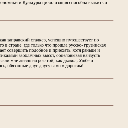
 экономики и Культуры цивилизация способна выжить и
ак заправский сталкер, успешно путешествует по
 в стране, где только что прошла русско- грузинская
тает совершить подобное и приехать, хотя раньше и
ртикалями заоблачных высот, обцеловывая наизусть
сали мне жизнь на рогатой, как дьявол, Ушбе и
ись, обязанные друг другу самым дорогим!