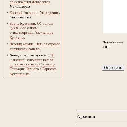
.
приключения Левтолстоя
Миниатюры
.
.
Евгений Антипов
Угол зрения
Цикл статей
.
Борис Кутенков
Об одном
цикле и об одном
стихотворении Александра
.
Куликова
Допустимые
.
Леонид Фокин
Пять этюдов об
тэги:
.
английском сонете
Литературные хроники:
"В
нынешней ситуации нельзя
оставлять культуру" - Беседа
Геннадия Чернова с Борисом
.
Кутенковым
Архивы: