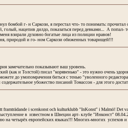
инул бомбой г- н Саркози, я перестал что- то понимать: прочита
, голый, нацепив дилдо, показаться перед девками... А попал- 
 меня взирали духовно богатые лица из полиции нравов!
я, природой и го- ном Саркози обиженных товарищей!!!
ария замечательно показывают ваш уровень.
кий (как и Толстой) писал "корявенько" - это нужно очень здоро
 можете до умопомрачения биться с тенью "уволенного редактор
 и содержательное убожество писаний Томассон - для этого дост
itt framträdande i scenkonst och kulturklubb "InKonst" i Malmö! Det va
ыступление в известном в Швеции арт- клубе "Инконст" 08.04.20
ю на четырёх европейских языках!!! Многих-многих успехов и с