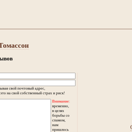
Томассон
зывов
ывая свой почтовый адрес,
это на свой собственный страх и риск!
Внимание:
временно,
в целях
борьбы со
спамом,
нам
пришлось