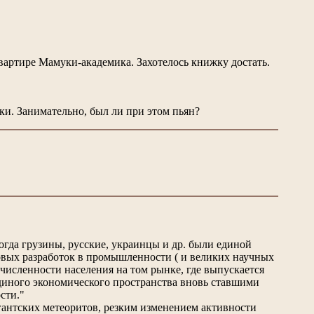
вартире Мамуки-академика. Захотелось книжку достать.
одки. Занимательно, был ли при этом пьян?
когда грузины, русские, украинцы и др. были единой
овых разработок в промышленности ( и великих научных
численности населения на том рынке, где выпускается
единого экономического пространства вновь ставшими
сти."
антских метеоритов, резким изменением активности