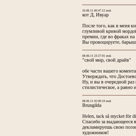
10.06.11 00:47:12 msk
кот Д, Ивуар
После того, как в меня к
глумливой кривой мордой
премии, где во фраках на
Вы провоцируете, барышн
08.06.11 23:27:01 msk
"свой мир, свой драйв"
обе части вашего комент
Утверждать, что Достоевс
Ну, и вы в очередной раз
стилистическое, а равно
08.06.11 02:00:19 msk
Brungilda
Helen, tack så mycket för d
Спасибо за выдающееся в
декламируешь свою поэзи
художников!