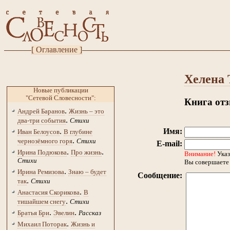
[ Оглавление ]
Хелена 
Новые публикации
"Сетевой Словесности":
Книга от
.
Андрей Баранов
Жизнь – это
.
два-три события
Стихи
.
Имя:
Иван Белоусов
В глубине
.
чернозёмного горя
Стихи
E-mail:
.
.
Ирина Подюкова
Про жизнь
Внимание!
Указ
Стихи
Вы совершаете 
.
Ирина Ремизова
Знаю – будет
Сообщение:
.
так
Стихи
.
Анастасия Скорикова
В
.
тишайшем снегу
Стихи
.
.
Братья Бри
Эвелин
Рассказ
.
Михаил Поторак
Жизнь и