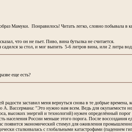
браз Мамуки. Понравилось! Читать легко, словно побывала в к
казал, что он не пьет. Пиво, вина бутылка не считается.
 я садился за стол, и мог выпить 5-6 литров вина, или 2 литра в
разве еще есть?
й радости заставил меня вернуться снова в те добрые времена, 
 А. Вассермана: "Это нужно нам всем. Ведь для окупаемости н
оса, высоких энергий и технологий) нужен определённый порог 
ость населения России меньше этого порога. После воссоздания 
ас появится экономический стимул для оживления промышленно
ески сталкивалась с глобальными катастрофами (падением гиг