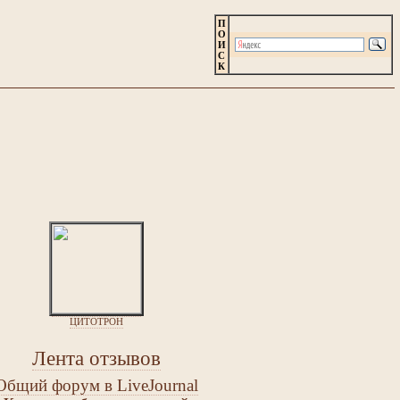
П
О
И
С
К
ЦИТОТРОН
Лента отзывов
Общий форум в LiveJournal