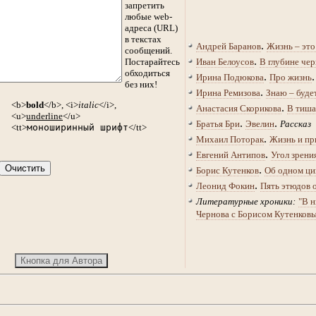
запретить
любые web-
адреса (URL)
в текстах
.
Андрей Баранов
Жизнь – это
сообщений.
.
Постарайтесь
Иван Белоусов
В глубине чер
обходиться
.
Ирина Подюкова
Про жизнь
без них!
.
Ирина Ремизова
Знаю – буде
<b>
bold
</b>, <i>
italic
</i>,
.
Анастасия Скорикова
В тиша
<u>
underline
</u>
.
.
Братья Бри
Эвелин
Рассказ
<tt>
моноширинный шрифт
</tt>
.
Михаил Поторак
Жизнь и пр
.
Евгений Антипов
Угол зрени
.
Борис Кутенков
Об одном ци
.
Леонид Фокин
Пять этюдов 
Литературные хроники:
"В н
Чернова с Борисом Кутенков