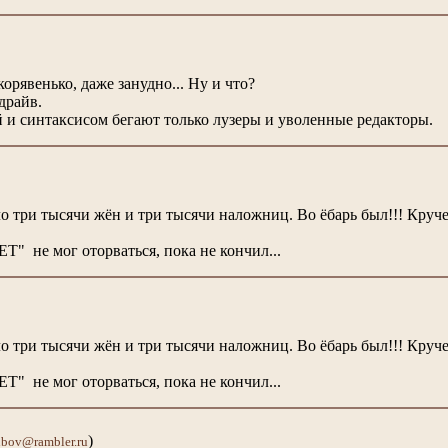
орявенько, даже занудно... Ну и что?
драйв.
й и синтаксисом бегают только лузеры и уволенные редакторы.
три тысячи жён и три тысячи наложниц. Во ёбарь был!!! Круче
не мог оторваться, пока не кончил...
три тысячи жён и три тысячи наложниц. Во ёбарь был!!! Круче
не мог оторваться, пока не кончил...
)
bov@rambler.ru