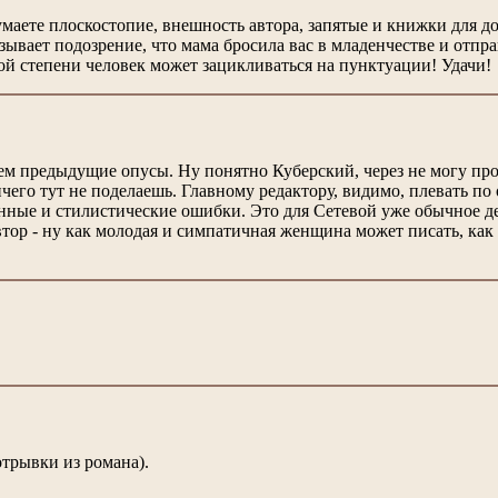
аете плоскостопие, внешность автора, запятые и книжки для до
зывает подозрение, что мама бросила вас в младенчестве и отпра
ой степени человек может зацикливаться на пунктуации! Удачи!
чем предыдущие опусы. Ну понятно Куберский, через не могу п
чего тут не поделаешь. Главному редактору, видимо, плевать по 
ные и стилистические ошибки. Это для Сетевой уже обычное д
втор - ну как молодая и симпатичная женщина может писать, как
отрывки из романа).