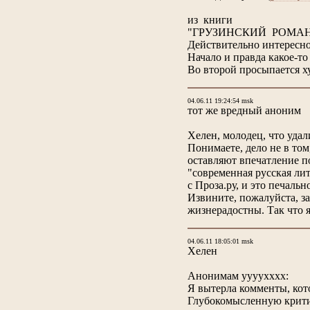
из книги
"ГРУЗИНСКИЙ РОМА
Действительно интересно
Начало и правда какое-то
Во второй просыпается х
04.06.11 19:24:54 msk
тот же вредный аноним
Хелен, молодец, что уда
Понимаете, дело не в том
оставляют впечатление п
"современная русская ли
с Проза.ру, и это печаль
Извините, пожалуйста, з
жизнерадостны. Так что 
04.06.11 18:05:01 msk
Хелен
Анонимам yyyyxxxx:
Я вытерла комменты, кото
Глубокомысленную критик