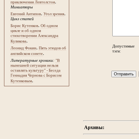
.
приключения Левтолстоя
Миниатюры
.
.
Евгений Антипов
Угол зрения
Цикл статей
.
Борис Кутенков
Об одном
цикле и об одном
стихотворении Александра
.
Куликова
Допустимые
.
Леонид Фокин
Пять этюдов об
тэги:
.
английском сонете
Литературные хроники:
"В
нынешней ситуации нельзя
оставлять культуру" - Беседа
Геннадия Чернова с Борисом
.
Кутенковым
Архивы: