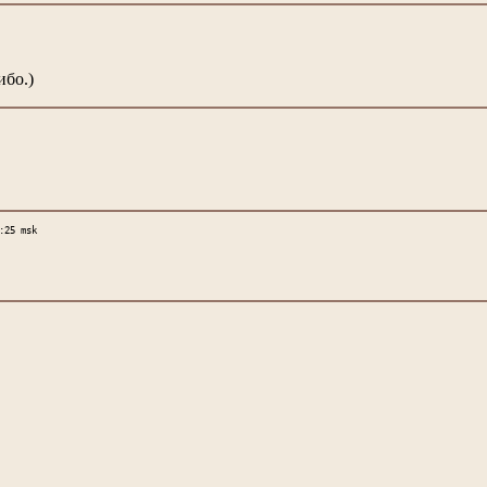
ибо.)
:25 msk