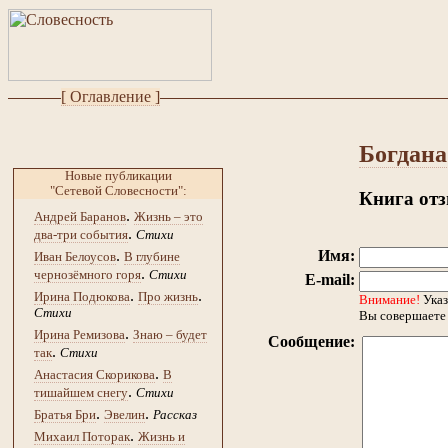
[ Оглавление ]
Богдан
Новые публикации
"Сетевой Словесности":
Книга от
.
Андрей Баранов
Жизнь – это
.
два-три события
Стихи
.
Имя:
Иван Белоусов
В глубине
.
чернозёмного горя
Стихи
E-mail:
.
.
Ирина Подюкова
Про жизнь
Внимание!
Указ
Стихи
Вы совершаете 
.
Ирина Ремизова
Знаю – будет
Сообщение:
.
так
Стихи
.
Анастасия Скорикова
В
.
тишайшем снегу
Стихи
.
.
Братья Бри
Эвелин
Рассказ
.
Михаил Поторак
Жизнь и