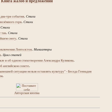
Книга жалоб и предложений
.
 два-три события
Стихи
.
нозёмного горя
Стихи
.
Стихи
.
т так
Стихи
.
йшем снегу
Стихи
.
иключения Левтолстоя
Миниатюры
.
я
Цикл статей
.
кле и об одном стихотворении Александра Куликова
.
об английском сонете
ынешней ситуации нельзя оставлять культуру" - Беседа Геннадия
.
ым
Авторская кнопка