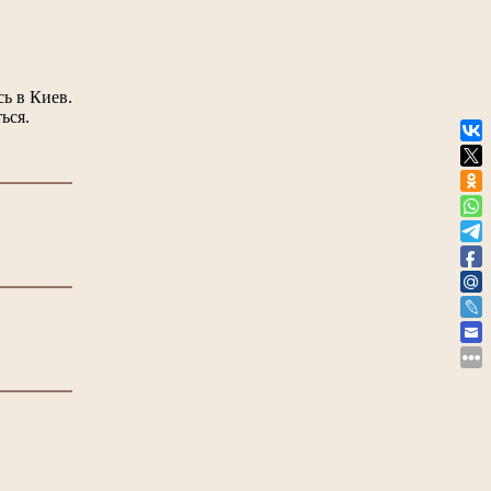
ь в Киев.
ься.