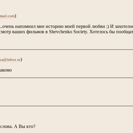
)
mail.com
..очень напомнил мне историю моей первой любви ;) И захотелос
смотр ваших фильмов в Shevchenko Society. Хотелось бы пообщат
)
ka@inbox.ru
накомо
 слова. А Вы кто?