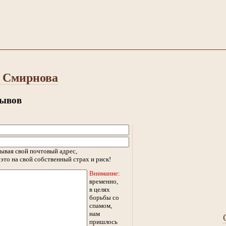
а Смирнова
зывов
ывая свой почтовый адрес,
это на свой собственный страх и риск!
Внимание:
временно,
в целях
борьбы со
спамом,
нам
пришлось