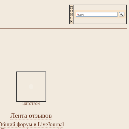
П
О
И
С
К
ЦИТОТРОН
Лента отзывов
Общий форум в LiveJournal