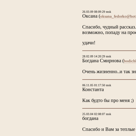
26.03.09 08:09:29 msk
Оксана
(
oksana_fedorko@hot
Спасибо, чудный рассказ.
возможно, попаду на про
удачи!
28.02.09 14:20:29 msk
Богдана Смирнова
(
bodich
Очень жизненно..и так з
06.11.05 01:17:50 msk
Константа
Как будто бы про меня ;)
25.03.04 02:08:07 msk
богдана
Спасибо и Вам за теплые