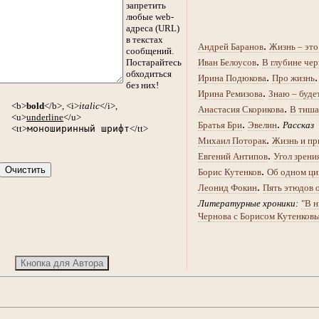
запретить
любые web-
адреса (URL)
в текстах
.
Андрей Баранов
Жизнь – это
сообщений.
.
Постарайтесь
Иван Белоусов
В глубине чер
обходиться
.
Ирина Подюкова
Про жизнь
без них!
.
Ирина Ремизова
Знаю – буде
<b>
bold
</b>, <i>
italic
</i>,
.
Анастасия Скорикова
В тиша
<u>
underline
</u>
.
.
Братья Бри
Эвелин
Рассказ
<tt>
моноширинный шрифт
</tt>
.
Михаил Поторак
Жизнь и пр
.
Евгений Антипов
Угол зрени
.
Борис Кутенков
Об одном ци
.
Леонид Фокин
Пять этюдов 
Литературные хроники:
"В н
Чернова с Борисом Кутенков