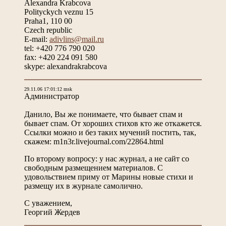
Alexandra Krabcova
Polityckych veznu 15
Praha1, 110 00
Czech republic
E-mail:
adivlins@mail.ru
tel: +420 776 790 020
fax: +420 224 091 580
skype: alexandrakrabcova
29.11.06 17:01:12 msk
Администратор
Данило, Вы же понимаете, что бывает спам и
бывает спам. От хороших стихов кто же откажется.
Ссылки можно и без таких мучений постить, так,
скажем: m1n3r.livejournal.com/22864.html
По второму вопросу: у нас журнал, а не сайт со
свободным размещением материалов. С
удовольствием приму от Марины новые стихи и
размещу их в журнале самолично.
С уважением,
Георгий Жердев