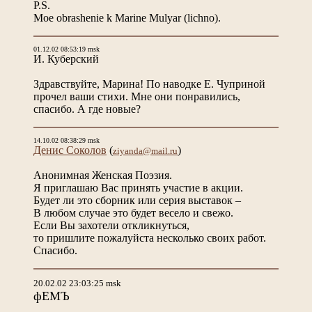
P.S.
Moe obrashenie k Marine Mulyar (lichno).
01.12.02 08:53:19 msk
И. Куберский
Здравствуйте, Марина! По наводке Е. Чуприной
прочел ваши стихи. Мне они понравились,
спасибо. А где новые?
14.10.02 08:38:29 msk
Денис Соколов
(
)
ziyanda@mail.ru
Анонимная Женская Поэзия.
Я приглашаю Вас принять участие в акции.
Будет ли это сборник или серия выставок –
В любом случае это будет весело и свежо.
Если Вы захотели откликнуться,
то пришлите пожалуйста несколько своих работ.
Спасибо.
20.02.02 23:03:25 msk
фЕМЪ