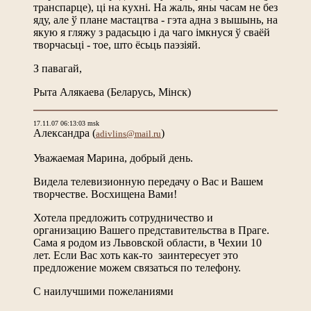
транспарце), ці на кухні. На жаль, яны часам не без
яду, але ў плане мастацтва - гэта адна з вышынь, на
якую я гляжу з радасьцю і да чаго імкнуся ў сваёй
творчасьці - тое, што ёсьць паэзіяй.
З павагай,
Рыта Алякаева (Беларусь, Мінск)
17.11.07 06:13:03 msk
Александра
(
)
adivlins@mail.ru
Уважаемая Марина, добрый день.
Видела телевизионную передачу о Вас и Вашем
творчестве. Восхищена Вами!
Хотела предложить сотрудничество и
организацию Вашего представительства в Праге.
Сама я родом из Львовской области, в Чехии 10
лет. Если Вас хоть как-то заинтересует это
предложение можем связаться по телефону.
С наилучшими пожеланиями