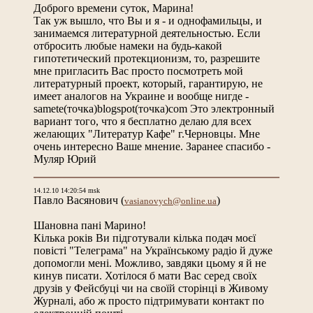
Доброго времени суток, Марина!
Так уж вышло, что Вы и я - и однофамильцы, и
занимаемся литературной деятельностью. Если
отбросить любые намеки на будь-какой
гипотетический протекционизм, то, разрешите
мне пригласить Вас просто посмотреть мой
литературный проект, который, гарантирую, не
имеет аналогов на Украине и вообще нигде -
samete(точка)blogspot(точка)com Это электронный
вариант того, что я бесплатно делаю для всех
желающих "Литератур Кафе" г.Черновцы. Мне
очень интересно Ваше мнение. Заранее спасибо -
Муляр Юрий
14.12.10 14:20:54 msk
Павло Васянович
(
)
vasianovych@online.ua
Шановна пані Марино!
Кілька років Ви підготували кілька подач моєї
повісті "Телеграма" на Українському радіо й дуже
допомогли мені. Можливо, завдяки цьому я й не
кинув писати. Хотілося б мати Вас серед своїх
друзів у Фейсбуці чи на своїй сторінці в Живому
Журналі, або ж просто підтримувати контакт по