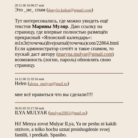
29.11.06 16:08:57 msk
Это _не_ спам
(
)
danylo.kubai@gmail.com
Тут интересовались, где можно увидеть ещё
текстов
Марины Муляр
. Даю ссылку на
страницу, где впервые полностью размещён
прекрасный «Японский календарь»:
m1n3r(точечка)livejournal(точечка)com/22864.html
Если администратор сочтёт и такое спамом, то
пускай даст автору (
maryna.mulyar@gmail.com
)
возможность (логин, пароль) обновлять свою
страницу.
14.11.06 21:33:16 msk
Helen
(
)
alena_mulyar@mail.ru
мне всё нравиться что вы сделали!!!!
30.01.03 22:17:58 msk
ILYA MULYAR
(
)
mulyar2001@mail.ru
Hi! Menya zovut Mulyar ILya, Ya ne peshu ni kakih
otzivov, a tolko hochu uznat proishogdenie svoej
familii, i predkah. Spasibo.