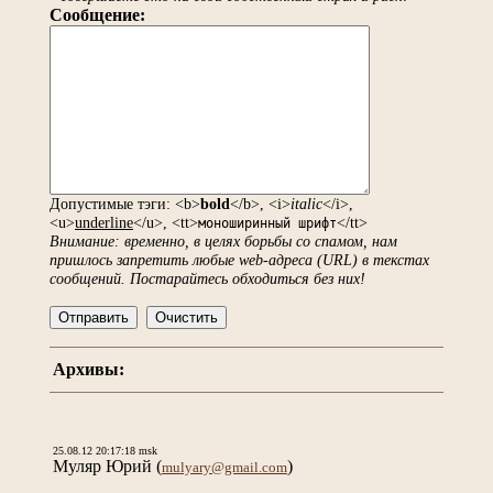
Сообщение:
Допустимые тэги: <b>
bold
</b>, <i>
italic
</i>,
<u>
underline
</u>, <tt>
</tt>
моноширинный шрифт
Внимание: временно, в целях борьбы со спамом, нам
пришлось запретить любые web-адреса (URL) в текстах
сообщений. Постарайтесь обходиться без них!
Архивы:
25.08.12 20:17:18 msk
Муляр Юрий
(
)
mulyary@gmail.com