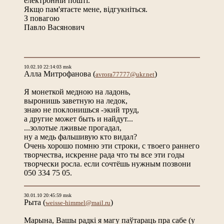
електронній пошті.
Якщо пам'ятаєте мене, відгукніться.
З повагою
Павло Васянович
10.02.10 22:14:03 msk
Алла Митрофанова
(
)
avrora77777@ukr.net
Я монеткой медною на ладонь,
выронишь заветную на ледок,
знаю не поклонишься -экий труд,
а другие может быть и найдут...
...золотые лживые прогадал,
ну а медь фальшивую кто видал?
Очень хорошо помню эти строки, с твоего раннего
творчества, искренне рада что ты все эти годы
творчески росла. если сочтёшь нужным позвони
050 334 75 05.
30.01.10 20:45:59 msk
Рыта
(
)
weisse-himmel@mail.ru
Марына, Вашы радкі я магу паўтараць пра сабе (у