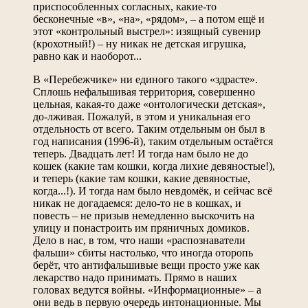
приспособленных согласных, какие-то
бесконечные «в», «на», «рядом», – а потом ещё и
этот «контрольный выстрел»: изящный сувенир
(крохотный!) – ну никак не детская игрушка,
равно как и наоборот...
В «Перебежчике» ни единого такого «здрасте».
Сплошь нефальшивая территория, совершенно
цельная, какая-то даже «онтологически детская»,
до-лживая. Пожалуй, в этом и уникальная его
отдельность от всего. Таким отдельным он был в
год написания (1996-й), таким отдельным остаётся
теперь. Двадцать лет! И тогда нам было не до
кошек (какие там кошки, когда лихие девяностые!),
и теперь (какие там кошки, какие девяностые,
когда...!). И тогда нам было невдомёк, и сейчас всё
никак не догадаемся: дело-то не в кошках, и
повесть – не призыв немедленно выскочить на
улицу и понастроить им пряничных домиков.
Дело в нас, в том, что наши «распознаватели
фальши» сбиты настолько, что иногда оторопь
берёт, что антифальшивые вещи просто уже как
лекарство надо принимать. Прямо в наших
головах ведутся войны. «Информационные» – а
они ведь в первую очередь интонационные. Мы