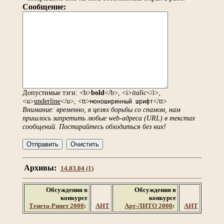
Сообщение:
Допустимые тэги: <b>
bold
</b>, <i>
italic
</i>,
<u>
underline
</u>, <tt>
</tt>
моноширинный шрифт
Внимание: временно, в целях борьбы со спамом, нам
пришлось запретить любые web-адреса (URL) в текстах
сообщений. Постарайтесь обходиться без них!
Архивы:
14.03.04 (1)
Обсуждения в
Обсуждения в
конкурсе
конкурсе
Тенета-Ринет 2000
:
АНТ
Арт-ЛИТО 2000
:
АНТ