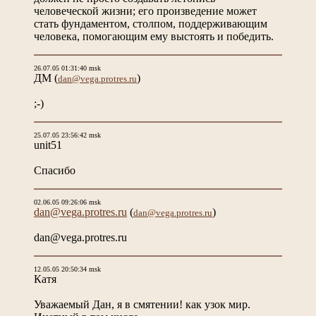
человеческой жизни; его произведение может
стать фундаментом, столпом, поддерживающим
человека, помогающим ему выстоять и победить.
26.07.05 01:31:40 msk
ДМ
(
)
dan@vega.protres.ru
;-)
25.07.05 23:56:42 msk
unit51
Спасибо
02.06.05 09:26:06 msk
dan@vega.protres.ru
(
)
dan@vega.protres.ru
dan@vega.protres.ru
12.05.05 20:50:34 msk
Катя
Уважаемый Дан, я в смятении! как узок мир.