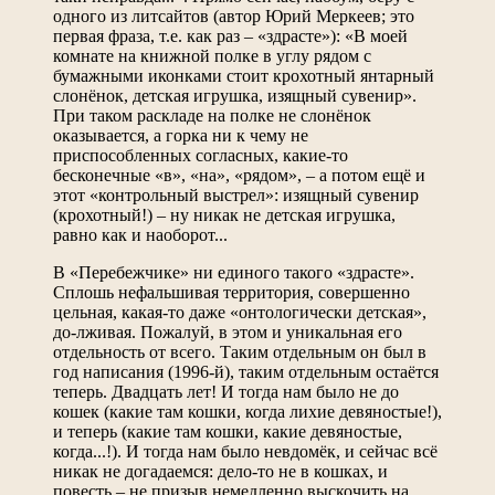
одного из литсайтов (автор Юрий Меркеев; это
первая фраза, т.е. как раз – «здрасте»): «В моей
комнате на книжной полке в углу рядом с
бумажными иконками стоит крохотный янтарный
слонёнок, детская игрушка, изящный сувенир».
При таком раскладе на полке не слонёнок
оказывается, а горка ни к чему не
приспособленных согласных, какие-то
бесконечные «в», «на», «рядом», – а потом ещё и
этот «контрольный выстрел»: изящный сувенир
(крохотный!) – ну никак не детская игрушка,
равно как и наоборот...
В «Перебежчике» ни единого такого «здрасте».
Сплошь нефальшивая территория, совершенно
цельная, какая-то даже «онтологически детская»,
до-лживая. Пожалуй, в этом и уникальная его
отдельность от всего. Таким отдельным он был в
год написания (1996-й), таким отдельным остаётся
теперь. Двадцать лет! И тогда нам было не до
кошек (какие там кошки, когда лихие девяностые!),
и теперь (какие там кошки, какие девяностые,
когда...!). И тогда нам было невдомёк, и сейчас всё
никак не догадаемся: дело-то не в кошках, и
повесть – не призыв немедленно выскочить на