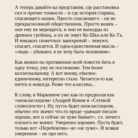
А теперь давайте-ка представим, где расстановка
сил и прочие тонкости – и где история старика,
спасающего кошек. Просто спасающего – он не
прекрасноликий общественник. Просто кошек –
они ему не мерещатся, и они не выходцы из
древних гробниц, и их не зовут Ко Шка или Ко Тъ.
И никаких сюжетных завихрений – зимуют,
спасает, спасается. И одна-единственная мысль –
«люди – убивают, я не хочу быть человеком».
Как можно на протяжении всей повести бить в
одну точку, уму не постижимо. Тем более
коллегиальному. А вот моему, обычно-
единичному, интересно стало. Читается-то как
ничто и никогда. Разве что классика...
К слову, в Марковиче уже как-то предполагали
«неоклассицизм» (Андрей Комов в «Сетевой
словесности»). Ну, пусть будет неоклассицизм,
обычно это значит что-то вроде «раньше писали
хорошо, вот и сейчас не хуже бывает», т.е. ничего
плохого не значит. Умеренно хорошее. Пусть будет,
только вот «Перебежчик» не «не хуже». И всякое
умеренное – не про него.