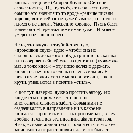
«неоклассицизм» (Андрей Комов в «Сетевой
словесности»). Ну, пусть будет неоклассицизм,
обычно это значит что-то вроде «раньше писали
хорошо, вот и сейчас не хуже бывает», т.е. ничего
плохого не значит. Умеренно хорошее. Пусть будет,
только вот «Перебежчик» не «не хуже». И всякое
умеренное – не про него.
Ясно, что такую антиубийственную,
«прокошкинскую» идею – чтобы она не
сплющилась до какого-нибудь гринпис-плакатика
или совершеннейшей уже эксцентрики («мяв-мяв-
мяв, я тоже киса») – эту идею должно держать,
«прошивать» что-то очень и очень сильное. В
литературе таких сил не много и все они, как ни
крути, умещаются в понятие «стиль».
И вот тут, наверно, нужно простить автору его
«недочёты и промахи» – что он про
многозначительность забыл, форматами не
озадачивался, в направление ни в какое не
вписался – простить и начать припоминать, зачем
вообще нужна вся эта писанина aka литература.
Что красивый живой текст – она и есть, и это вне
зависимости от расстановки сил, и это бывает