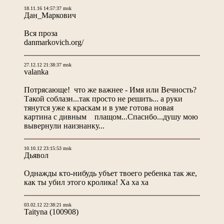
18.11.16 14:57:37 msk
Дан_Маркович
Вся проза
danmarkovich.org/
27.12.12 21:38:37 msk
valanka
Потрясающе! что же важнее - Имя или Вечность?
Такой соблазн...так просто не решить... а руки
тянутся уже к краскам и в уме готова новая
картина с дивным плащом...Спасибо...душу мою
вывернули наизнанку...
10.10.12 23:15:53 msk
Дьявол
Однажды кто-нибудь убъет твоего ребенка так же,
как ты убил этого кролика! Ха ха ха
03.02.12 22:38:21 msk
Taityna
(100908)