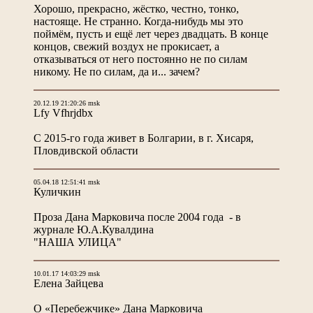
Хорошо, прекрасно, жёстко, честно, тонко,
настояще. Не странно. Когда-нибудь мы это
поймём, пусть и ещё лет через двадцать. В конце
концов, свежий воздух не прокисает, а
отказываться от него постоянно не по силам
никому. Не по силам, да и... зачем?
20.12.19 21:20:26 msk
Lfy Vfhrjdbx
С 2015-го года живет в Болгарии, в г. Хисаря,
Пловдивской области
05.04.18 12:51:41 msk
Куличкин
Проза Дана Марковича после 2004 года - в
журнале Ю.А.Кувалдина
"НАША УЛИЦА"
10.01.17 14:03:29 msk
Елена Зайцева
О «Перебежчике» Дана Марковича