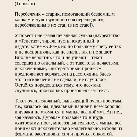
(Topos.ru)
Перебежчик – старик, помогающий бездомным
кошкам и чувствующий себя перешедшим,
перебежавшим в их стан (в их стаю!).
У повести не самая печальная судьба (лауреатство
в «Тенётах», тираж, пусть некрупный, в
издательстве «Э.Ра»), но по большому счёту её так
и не восприняли, как не знали, так и не знают.
Вполне вероятно, что и не узнают – текст
совершенно отдельный, а от такого, за нечастыми
исключениями, «литературный процесс»
предпочитает держаться на расстоянии. Здесь
этого исключения не сделали, не случилось.
Остаётся порадоваться тому, что всё-таки
случилось, произошло: произошёл сам текст.
Текст очень сложный, выглядящий очень простым,
т.е., казалось бы, идеальный вариант, всем хорошо,
и дураки не утомятся, и умные всё поймут. Ан нет,
зря казалось. Дуракам подавай что-нибудь
«хитрозамутное», многозначительное, а умные всё
понимают исключительно коллегиально, исходя из
формата, расстановки сил и прочих тонкостей.