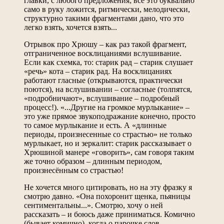
главки, с любого предложения; всё это буквально
само в руку ложится, ритмически, мелодически,
структурно такими фрагментами дано, что это
легко взять, хочется взять...
Отрывок про Хрюшу – как раз такой фрагмент,
отграниченное восклицаниями вслушивание.
Если как схемка, то: старик рад – старик слушает
«речь» кота – старик рад. На восклицаниях
работают гласные (открываются, практически
поются), на вслушивании – согласные (толпятся,
«подробничают», вслушивание – подробный
процесс!). «...Другие на громкое мурлыкание» –
это уже прямое звукоподражание конечно, просто
то самое мурлыкание и есть. А «длинные
периоды, произнесенные со страстью» не только
мурлыкает, но и зеркалит: старик рассказывает о
Хрюшиной манере «говорить», сам говоря таким
же точно образом – длинным периодом,
произнесённым со страстью!
Не хочется много цитировать, но на эту фразку я
смотрю давно. «Она похоронит щенка, пьяницы
сентиментальны...». Смотрю, хочу о ней
рассказать – и боюсь даже приниматься. Комично
(бывает комично), когда о парочке слов