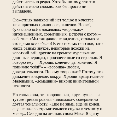
действительно редко. Хотя бы потому, что это
действительно сложно, как бы просто ни
выглядело.
Сюжетных завихрений нет только в качестве
«грандиозных циклонов», экшенов. Но всё,
буквально всё в локальных «воронках» –
интонационных, событийных. Встреча с котом –
событие. «Мы так давно не виделись, столько за
это время всего было! В его текстах нет слов, зато
масса разных звуков, некоторые похожи на
короткий лай, другие на громкое мурлыкание...
длинные периоды, произнесенные со страстью. Я
говорю ему – "Хрюша, конечно, да, конечно! Я
понимаю тебя!"» – «воронка» любви,
доверительности. Почему «воронка»? Потому что
движение вихревое, вокруг-Хрюши-вращательное.
Маленький, «домашний» вихрик внимательной
нежности.
Но только она, эта «вороночка», крутанулась – и
тут же трезвая ровная «площадка», совершенно
другая тональность: «Еще не зима, еще не конец,
еще не начало стремительного спуска в темноту и
холод... Сегодня на листьях снова Макс. Я сразу