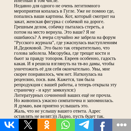
Инетный в том числе.
Недавно для одного не очень легитимного
мероприятия копалась в Гугле. Уже не помню где,
попались ваши картины. Кот, который смотрит на
закат, женская фигурка с собачкой на дороге.
Грешным делом, собачку пыталась стереть, а
потом на место вернула. Это ваше? Я не
ошибаюсь? А вчера случайно же забрела на форум
"Русского журнала", где ужаснулась выступлениям
И.Дедюховой. Это было так отвратительно, что
голова заболела. Мясорубка, где трещат кости и
бьют за правду топором. Евреев особенно, гадость
какая. И я решила взглянуть на тв-во дамы, чтобы
уничтожить её для себя окончательно. Увы, мне
скорее понравилось, чем нет. Наткнулась на
рецензию, посв. вам. Кажется, там была
репродукция с вашей работы, а теперь открыла эту
страничку - и круг замкнулся:)
Литературных сочинений ваших ещё не прочла.
Но живопись ужасно симпатична и запомнилась.
Я думаю, вам приятно услышать это.
Жаль, что не услышу вашего ответа. Адрес
оставлять не велят:))) Ладно, пусть будет так.