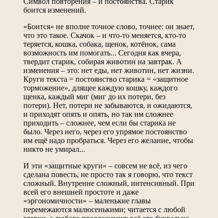
Символ повторения – и постоянства. Старик
боится изменений.
«Боится» не вполне точное слово, точнее: он знает,
что это такое. Скачок – и что-то меняется, кто-то
теряется, кошка, собака, щенок, котёнок, сама
возможность им помогать... Сегодня как вчера,
твердит старик, собирая животин на завтрак. А
изменения – это: нет еды, нет животин, нет жизни.
Круги текста = постоянство старика = «защитное
торможение», длящее каждую кошку, каждого
щенка, каждый миг (миг до их потери, без
потери). Нет, потери не забываются, и ожидаются,
и приходят опять и опять, но так им сложнее
приходить – сложнее, чем если бы старика не
было. Через него, через его упрямое постоянство
им ещё надо пробраться. Через его желание, чтобы
никто не умирал...
И эти «защитные круги» – совсем не всё, из чего
сделана повесть, не просто так я говорю, что текст
сложный. Внутренне сложный, интенсивный. При
всей его внешней простоте и даже
«эргономичности» – маленькие главы
перемежаются малюсенькими; читается с любой