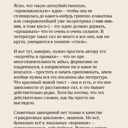
Ясно, что такую антиубийственную,
«прокошкинскую» идею – чтобы она не
сплющилась до какого-нибудь гринпис-плакатика
или совершеннейшей уже эксцентрики («мяв-мяв-
мяв, я тоже киса») – эту идею должно держать,
«прошивать» что-то очень и очень сильное. В
литературе таких сил не много и все они, как ни
крути, умещаются в понятие «стиль».
И вот тут, наверно, нужно простить автору его
«недочёты и промахи» – что он про
многозначительность забыл, форматами не
озадачивался, в направление ни в какое не
вписался – простить и начать припоминать, зачем
вообще нужна вся эта писанина aka литература.
Что красивый живой текст – она и есть, и это вне
зависимости от расстановки сил, и это бывает
действительно редко. Хотя бы потому, что это
действительно сложно, как бы просто ни
выглядело.
Сюжетных завихрений нет только в качестве
«грандиозных циклонов», экшенов. Но всё,
буквально всё в локальных «воронках» –
интонационных, событийных. Встреча с котом –