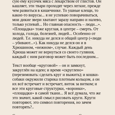
сую ему кусочек мяса с лекарством от глистов. Он
кашляет, эти твари проходят через легкие, прежде
чем развиться в кишечнике. То ушные клещи, то
какие-то вирусы... я не успеваю поворачиваться,
мои дикие звери хватают заразу направо и налево,
только успевай... Но главная опасность – люди...».
«Площадка» тоже круглая, в центре – смерть. От
холода, голода, болезней, людей... Особенно от
людей. Т.е. никуда не делся и общий центр («люди
– убивают...»). Как никуда не делся он и в
Хрюшином, «нежном», случае. Каждый день
Хрюша может не вернуться со своего гуляния,
каждый с ним разговор может быть последним...
Текст вообще «круговой» – он и замкнут,
закруглён на идею; и время «скруглено»
(перезимовать: сделать круг и выжить); и кошки-
собаки окружили старика плотным кольцом, а он
их всё встречает и встречает, виток за витком; и
все эти круговые структурки, «воронки»,
«площадки» в самой ткани... Я всё думала, что же
это значит, какой смысл рисовать круги. Круги
повторяют, это символ повторения, но зачем
повторять?..