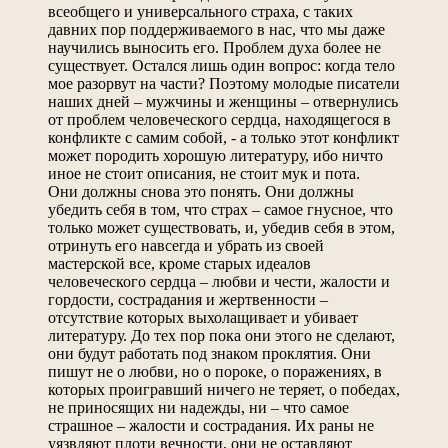
всеобщего и универсального страха, с таких
давних пор поддерживаемого в нас, что мы даже
научились выносить его. Проблем духа более не
существует. Остался лишь один вопрос: когда тело
мое разорвут на части? Поэтому молодые писатели
наших дней – мужчины и женщины – отвернулись
от проблем человеческого сердца, находящегося в
конфликте с самим собой, - а только этот конфликт
может породить хорошую литературу, ибо ничто
иное не стоит описания, не стоит мук и пота.
Они должны снова это понять. Они должны
убедить себя в том, что страх – самое гнусное, что
только может существовать, и, убедив себя в этом,
отринуть его навсегда и убрать из своей
мастерской все, кроме старых идеалов
человеческого сердца – любви и чести, жалости и
гордости, сострадания и жертвенности –
отсутствие которых выхолащивает и убивает
литературу. До тех пор пока они этого не сделают,
они будут работать под знаком проклятия. Они
пишут не о любви, но о пороке, о поражениях, в
которых проигравший ничего не теряет, о победах,
не приносящих ни надежды, ни – что самое
страшное – жалости и сострадания. Их раны не
уязвляют плоти вечности, они не оставляют