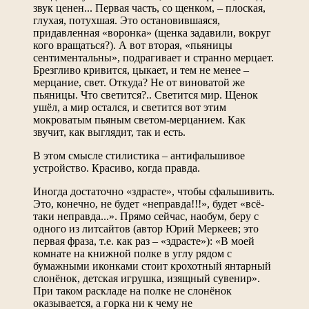
звук ценен... Первая часть, со щенком, – плоская,
глухая, потухшая. Это остановившаяся,
придавленная «воронка» (щенка задавили, вокруг
кого вращаться?). А вот вторая, «пьяницы
сентиментальны», подрагивает и странно мерцает.
Брезгливо кривится, цыкает, и тем не менее –
мерцание, свет. Откуда? Не от виноватой же
пьяницы. Что светится?.. Светится мир. Щенок
ушёл, а мир остался, и светится вот этим
мокроватым пьяным светом-мерцанием. Как
звучит, как выглядит, так и есть.
В этом смысле стилистика – антифальшивое
устройство. Красиво, когда правда.
Иногда достаточно «здрасте», чтобы сфальшивить.
Это, конечно, не будет «неправда!!!», будет «всё-
таки неправда...». Прямо сейчас, наобум, беру с
одного из литсайтов (автор Юрий Меркеев; это
первая фраза, т.е. как раз – «здрасте»): «В моей
комнате на книжной полке в углу рядом с
бумажными иконками стоит крохотный янтарный
слонёнок, детская игрушка, изящный сувенир».
При таком раскладе на полке не слонёнок
оказывается, а горка ни к чему не