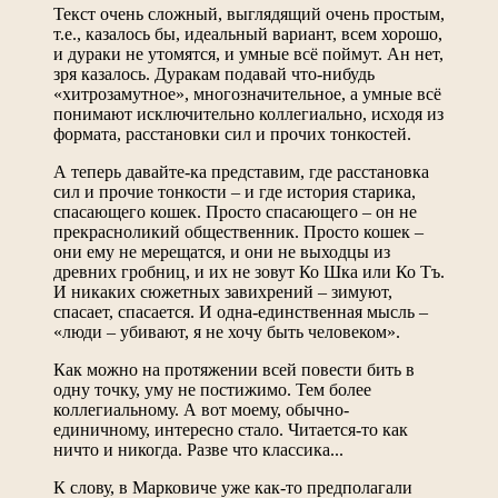
Текст очень сложный, выглядящий очень простым,
т.е., казалось бы, идеальный вариант, всем хорошо,
и дураки не утомятся, и умные всё поймут. Ан нет,
зря казалось. Дуракам подавай что-нибудь
«хитрозамутное», многозначительное, а умные всё
понимают исключительно коллегиально, исходя из
формата, расстановки сил и прочих тонкостей.
А теперь давайте-ка представим, где расстановка
сил и прочие тонкости – и где история старика,
спасающего кошек. Просто спасающего – он не
прекрасноликий общественник. Просто кошек –
они ему не мерещатся, и они не выходцы из
древних гробниц, и их не зовут Ко Шка или Ко Тъ.
И никаких сюжетных завихрений – зимуют,
спасает, спасается. И одна-единственная мысль –
«люди – убивают, я не хочу быть человеком».
Как можно на протяжении всей повести бить в
одну точку, уму не постижимо. Тем более
коллегиальному. А вот моему, обычно-
единичному, интересно стало. Читается-то как
ничто и никогда. Разве что классика...
К слову, в Марковиче уже как-то предполагали