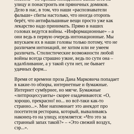
улицу и понастроить им пряничных домиков.
Дело в нас, в том, что наши «распознаватели
фальши» сбиты настолько, что иногда оторопь
берёт, что антифальшивые вещи просто уже как
лекарство надо принимать. Прямо в наших
головах ведутся войны. «Информационные» – а
они ведь в первую очередь интонационные. Мы
впускаем их в наши головы только потому, что не
различаем интонаций, не хотим или не умеем
различать. Стилистические возможности любой
войны всегда страшно узкие, ведь по сути она –
вдалбливание, а у такой сути нет, не бывает
удачных форм...
Время от времени проза Дана Марковича попадает
в какие-то обзоры, интернетные и бумажные.
Интернет сумбурнее, но мягче. Бумажные
«литпроцессуанты» скорее озадачиваются: «О,
хорошо, прекрасно! но... но всё-таки как-то
странно...». Мне напоминает это анекдот про
посетителя ресторана, который, вываливаясь
наконец-то на улицу, изумляется: «Что это за
странный запах такой?» – «Это свежий воздух,
сэр...».