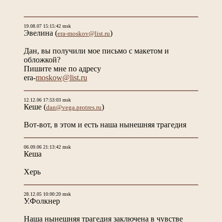
19.08.07 15:15:42 msk
Эвелина
(
)
era-moskov@list.ru
Дан, вы получили мое письмо с макетом и
обложкой?
Пишите мне по адресу
era-
moskow@list.ru
12.12.06 17:53:03 msk
Кеше
(
)
dan@vega.protres.ru
Вот-вот, в этом и есть наша нынешняя трагедия
06.09.06 21:13:42 msk
Кеша
Херь
28.12.05 10:00:20 msk
У.Фолкнер
Наша нынешняя трагедия заключена в чувстве