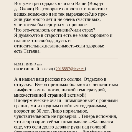
Вот уже три года,как я читаю Ваши (Вокруг
да Около).Вы,говорите о простых и понятных
вещях,возможно я не так выражаюсь?,но про-
жив уже много лет и не очень счастливых,
я не хотела бы вернуться в прошлое.
Что это-усталость от жизни?-или страх?
Я думаю,что в старости есть не мало хорошего и
главное это свобода,пусть и
относительная,независимость-если здоровье
есть.Татьяна.
01.05.11 15:50:17 msk
позитивный взгляд
(
)
2915557@lave.ru
А я нашел ваш рассказ по ссылке. Отдыхаю в
отпуске... Вчера принимал больного с непонятным
лимфостазом на ногах, низкой температурой,
множественной странной эктимой(
Пиодермические очаги "штамповоные" с ровными
границами и скудным гнойным содержимым,
возрост до 30 лет. Лицо нормальное,
чувствительность не проверил... Теперь вспомнил,
что лепрозории сейчас позакрывали...Жаловался
еще, что если долго держит руки над головой