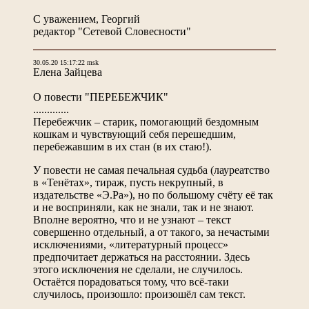
С уважением, Георгий
редактор "Сетевой Словесности"
30.05.20 15:17:22 msk
Елена Зайцева
О повести "ПЕРЕБЕЖЧИК"
.............
Перебежчик – старик, помогающий бездомным
кошкам и чувствующий себя перешедшим,
перебежавшим в их стан (в их стаю!).
У повести не самая печальная судьба (лауреатство
в «Тенётах», тираж, пусть некрупный, в
издательстве «Э.Ра»), но по большому счёту её так
и не восприняли, как не знали, так и не знают.
Вполне вероятно, что и не узнают – текст
совершенно отдельный, а от такого, за нечастыми
исключениями, «литературный процесс»
предпочитает держаться на расстоянии. Здесь
этого исключения не сделали, не случилось.
Остаётся порадоваться тому, что всё-таки
случилось, произошло: произошёл сам текст.