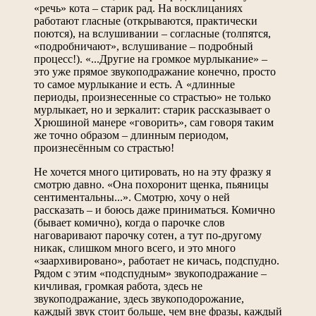
«речь» кота – старик рад. На восклицаниях
работают гласные (открываются, практически
поются), на вслушивании – согласные (толпятся,
«подробничают», вслушивание – подробный
процесс!). «...Другие на громкое мурлыкание» –
это уже прямое звукоподражание конечно, просто
то самое мурлыкание и есть. А «длинные
периоды, произнесенные со страстью» не только
мурлыкает, но и зеркалит: старик рассказывает о
Хрюшиной манере «говорить», сам говоря таким
же точно образом – длинным периодом,
произнесённым со страстью!
Не хочется много цитировать, но на эту фразку я
смотрю давно. «Она похоронит щенка, пьяницы
сентиментальны...». Смотрю, хочу о ней
рассказать – и боюсь даже приниматься. Комично
(бывает комично), когда о парочке слов
наговаривают парочку сотен, а тут по-другому
никак, слишком много всего, и это много
«заархивировано», работает не кичась, подспудно.
Рядом с этим «подспудным» звукоподражание –
кичливая, громкая работа, здесь не
звукоподражание, здесь звукоподорожание,
каждый звук стоит больше, чем вне фразы, каждый