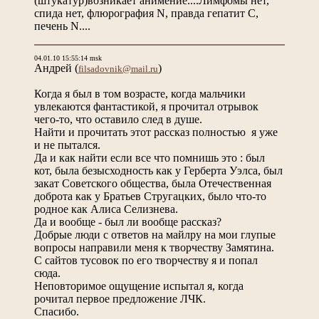
(штукатур)возникает анимение....Лимфомы нет,
спида нет, флюрография N, правда гепатит С,
печень N....
04.01.10 15:55:14 msk
Андрей
(
)
filsadovnik@mail.ru
Когда я был в том возрасте, когда мальчики
увлекаются фантастикой, я прочитал отрывок
чего-то, что оставило след в душе.
Найти и прочитать этот рассказ полностью я уже
и не пытался.
Да и как найти если все что помнишь это : был
кот, была безысходность как у Герберта Уэлса, был
закат Советского общества, была Отечественная
доброта как у Братьев Стругацких, было что-то
родное как Алиса Селизнева.
Да и вообще - был ли вообще рассказ?
Добрые люди с ответов на майлру на мои глупые
вопросы направили меня к творчеству Замятина.
С сайтов тусовок по его творчеству я и попал
сюда.
Неповторимое ощущение испытал я, когда
рочитал первое предложение ЛЧК.
Спасибо.