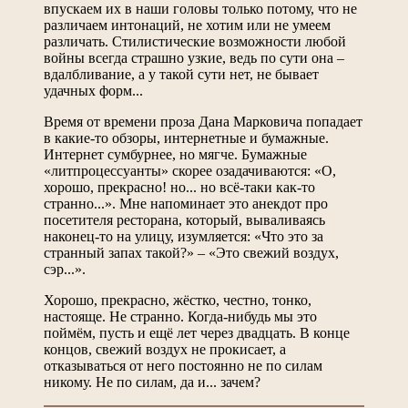
впускаем их в наши головы только потому, что не
различаем интонаций, не хотим или не умеем
различать. Стилистические возможности любой
войны всегда страшно узкие, ведь по сути она –
вдалбливание, а у такой сути нет, не бывает
удачных форм...
Время от времени проза Дана Марковича попадает
в какие-то обзоры, интернетные и бумажные.
Интернет сумбурнее, но мягче. Бумажные
«литпроцессуанты» скорее озадачиваются: «О,
хорошо, прекрасно! но... но всё-таки как-то
странно...». Мне напоминает это анекдот про
посетителя ресторана, который, вываливаясь
наконец-то на улицу, изумляется: «Что это за
странный запах такой?» – «Это свежий воздух,
сэр...».
Хорошо, прекрасно, жёстко, честно, тонко,
настояще. Не странно. Когда-нибудь мы это
поймём, пусть и ещё лет через двадцать. В конце
концов, свежий воздух не прокисает, а
отказываться от него постоянно не по силам
никому. Не по силам, да и... зачем?