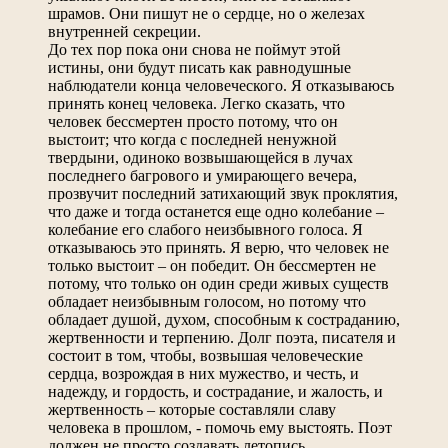
шрамов. Они пишут не о сердце, но о железах
внутренней секреции.
До тех пор пока они снова не поймут этой
истины, они будут писать как равнодушные
наблюдатели конца человеческого. Я отказываюсь
принять конец человека. Легко сказать, что
человек бессмертен просто потому, что он
выстоит; что когда с последней ненужной
твердыни, одиноко возвышающейся в лучах
последнего багрового и умирающего вечера,
прозвучит последний затихающий звук проклятия,
что даже и тогда останется еще одно колебание –
колебание его слабого неизбывного голоса. Я
отказываюсь это принять. Я верю, что человек не
только выстоит – он победит. Он бессмертен не
потому, что только он один среди живых существ
обладает неизбывным голосом, но потому что
обладает душой, духом, способным к состраданию,
жертвенности и терпению. Долг поэта, писателя и
состоит в том, чтобы, возвышая человеческие
сердца, возрождая в них мужество, и честь, и
надежду, и гордость, и сострадание, и жалость, и
жертвенность – которые составляли славу
человека в прошлом, - помочь ему выстоять. Поэт
должен не просто создавать летопись