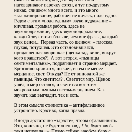
наговаривают парочку сотен, а тут по-другому
никак, слишком много всего, и это много
«заархивировано», работает не кичась, подспудно.
Рядом с этим «подспудным» звукоподражание –
кичливая, громкая работа, здесь не
звукоподражание, здесь звукоподорожание,
каждый звук стоит больше, чем вне фразы, каждый
звук ценен... Первая часть, со щенком, – плоская,
глухая, потухшая. Это остановившаяся,
придавленная «воронка» (щенка задавили, вокруг
кого вращаться?). А вот вторая, «пьяницы
сентиментальны», подрагивает и странно мерцает.
Брезгливо кривится, цыкает, и тем не менее –
мерцание, свет. Откуда? Не от виноватой же
пьяницы. Что светится?.. Светится мир. Щенок
ушёл, а мир остался, и светится вот этим
мокроватым пьяным светом-мерцанием. Как
звучит, как выглядит, так и есть.
В этом смысле стилистика – антифальшивое
устройство. Красиво, когда правда.
Иногда достаточно «здрасте», чтобы сфальшивить.
Это, конечно, не будет «неправда!!!», будет «всё-
таки неправда...». Прямо сейчас, наобум, беру с