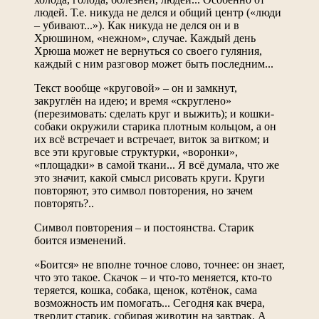
людей. Т.е. никуда не делся и общий центр («люди
– убивают...»). Как никуда не делся он и в
Хрюшином, «нежном», случае. Каждый день
Хрюша может не вернуться со своего гуляния,
каждый с ним разговор может быть последним...
Текст вообще «круговой» – он и замкнут,
закруглён на идею; и время «скруглено»
(перезимовать: сделать круг и выжить); и кошки-
собаки окружили старика плотным кольцом, а он
их всё встречает и встречает, виток за витком; и
все эти круговые структурки, «воронки»,
«площадки» в самой ткани... Я всё думала, что же
это значит, какой смысл рисовать круги. Круги
повторяют, это символ повторения, но зачем
повторять?..
Символ повторения – и постоянства. Старик
боится изменений.
«Боится» не вполне точное слово, точнее: он знает,
что это такое. Скачок – и что-то меняется, кто-то
теряется, кошка, собака, щенок, котёнок, сама
возможность им помогать... Сегодня как вчера,
твердит старик, собирая животин на завтрак. А