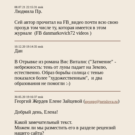
08.07.21 22:15:31 msk
Людмила Пр.
Сей автор прочитал на FB_видео почти всю свою
прозу,в том числе ту, которая имеется в этом
журнале (FB danmarkovich72 videos )
10.12.20 19:14:35 msk
Дан
В Отрывке из романа Вис Виталис ("Затмение" -
небрежность: тень от луны падает на Землю,
естественно. Образ борьбы солнца с тенью
показался более "художественным", и два
образования не помогли :-)
30.05.20 19:16:37 msk
Георгий Жердев Елене Зайцевой
(
)
george@netslova.ru
Добрый день, Елена!
Какой замечательный текст.
Можем ли мы разместить его в разделе рецензий
нашего сайта?