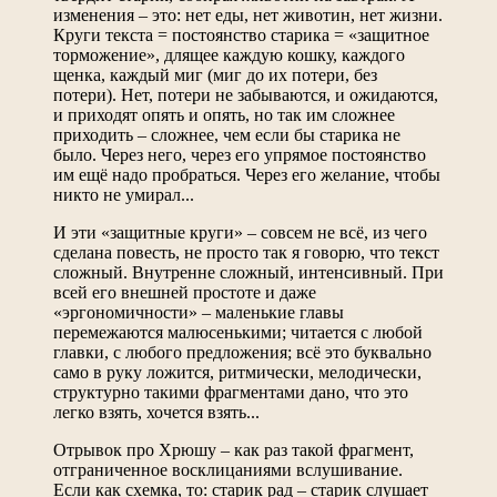
изменения – это: нет еды, нет животин, нет жизни.
Круги текста = постоянство старика = «защитное
торможение», длящее каждую кошку, каждого
щенка, каждый миг (миг до их потери, без
потери). Нет, потери не забываются, и ожидаются,
и приходят опять и опять, но так им сложнее
приходить – сложнее, чем если бы старика не
было. Через него, через его упрямое постоянство
им ещё надо пробраться. Через его желание, чтобы
никто не умирал...
И эти «защитные круги» – совсем не всё, из чего
сделана повесть, не просто так я говорю, что текст
сложный. Внутренне сложный, интенсивный. При
всей его внешней простоте и даже
«эргономичности» – маленькие главы
перемежаются малюсенькими; читается с любой
главки, с любого предложения; всё это буквально
само в руку ложится, ритмически, мелодически,
структурно такими фрагментами дано, что это
легко взять, хочется взять...
Отрывок про Хрюшу – как раз такой фрагмент,
отграниченное восклицаниями вслушивание.
Если как схемка, то: старик рад – старик слушает