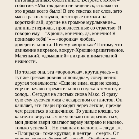
событие. «Мы так давно не виделись, столько за
это время всего было! В его текстах нет слов, зато
масса разных звуков, некоторые похожи на
короткий лай, другие на громкое мурлыкание...
длинные периоды, произнесенные со страстью. Я
говорю ему – "Хрюша, конечно, да, конечно! Я
понимаю тебя!"» – «воронка» любви,
доверительности. Почему «воронка»? Потому что
движение вихревое, вокруг-Хрюши-вращательное.
Маленький, «домашний» вихрик внимательной
нежности.
Но только она, эта «вороночка», крутанулась – и
тут же трезвая ровная «площадка», совершенно
другая тональность: «Еще не зима, еще не конец,
еще не начало стремительного спуска в темноту и
холод... Сегодня на листьях снова Макс. Я сразу
сую ему кусочек мяса с лекарством от глистов. Он
кашляет, эти твари проходят через легкие, прежде
чем развиться в кишечнике. То ушные клещи, то
какие-то вирусы... я не успеваю поворачиваться,
мои дикие звери хватают заразу направо и налево,
только успевай... Но главная опасность – люди...».
«Площадка» тоже круглая, в центре – смерть. От
холода, голода, болезней, людей... Особенно от