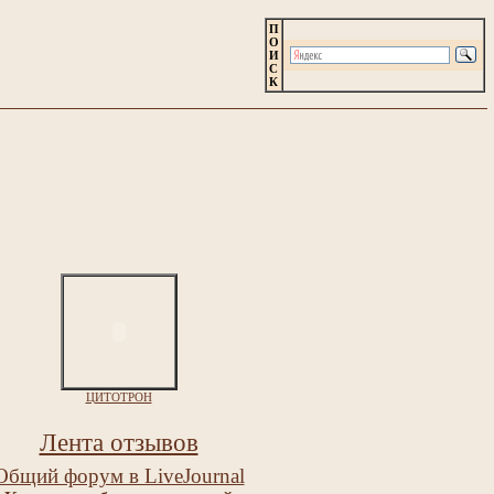
П
О
И
С
К
ЦИТОТРОН
Лента отзывов
Общий форум в LiveJournal