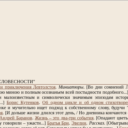
СЛОВЕСНОСТИ"
и приключения Левтолстоя
.
Миниатюры
.
[Во дни сомнений Л
ою миною и полным осознаньем всей постыдности подобного...
н малоизвестным и символически значимым эпизодам истори
..]
Борис Кутенков
.
Об одном цикле и об одном стихотворе
нке и мучительно ищет подход к собственному слову, будучи "п
ря
.
[И дольше жизни длился этот день, / Но дневника кончаются с
Андрей Баранов
.
Жизнь – это два-три события
.
[Опадают цветы
у говорили – ужасти...]
Братья Бри
.
Эвелин
.
Рассказ
.
[Обыгрывай