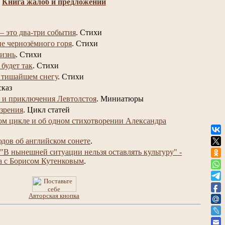
Книга жалоб и предложений
– это два-три события
.
Стихи
не чернозёмного горя
.
Стихи
изнь
.
Стихи
 будет так
.
Стихи
 тишайшем снегу
.
Стихи
сказ
 и приключения Левтолстоя
.
Миниатюры
 зрения
.
Цикл статей
ом цикле и об одном стихотворении Александра
юдов об английском сонете
.
"В нынешней ситуации нельзя оставлять культуру" -
а с Борисом Кутенковым
.
Авторская кнопка