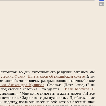
евтолстоя, во дни тягостных его раздумий заглянем мы
]
Леонид Фокин
.
Пять этюдов об английском сонете
.
Цикл
и английского сонета, раскрывающим взаимодействие
нии Александра Куликова
.
Статья
.
[Поэт "сходит" на
од стопой" классика. Это удаётся...]
Иван Белоусов
.
В
траницы... / Мне долго зимовать, и ждать апрель. / И все
 нежности, / Зарастают сады нужности, / Приближая час
 надежду, когда она несёт на себе хотя бы блёклый знак