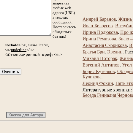
запретить
любые web-
адреса (URL)
в текстах
Андрей Баранов
.
Жизнь 
сообщений.
Иван Белоусов
.
В глуби
Постарайтесь
обходиться
Ирина Подюкова
.
Про ж
без них!
Ирина Ремизова
.
Знаю –
<b>
bold
</b>, <i>
italic
</i>,
Анастасия Скорикова
.
В
<u>
underline
</u>
Братья Бри
.
Эвелин
.
Рас
<tt>
моноширинный шрифт
</tt>
Михаил Поторак
.
Жизнь
Евгений Антипов
.
Угол
Борис Кутенков
.
Об одн
Куликова
.
Леонид Фокин
.
Пять эт
Литературные хроники:
Беседа Геннадия Чернов