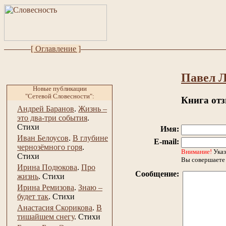
[ Оглавление ]
Павел 
Новые публикации
"Сетевой Словесности":
Книга от
Андрей Баранов
.
Жизнь –
это два-три события
.
Стихи
Имя:
Иван Белоусов
.
В глубине
E-mail:
чернозёмного горя
.
Внимание!
Указ
Стихи
Вы совершаете 
Ирина Подюкова
.
Про
Сообщение:
жизнь
.
Стихи
Ирина Ремизова
.
Знаю –
будет так
.
Стихи
Анастасия Скорикова
.
В
тишайшем снегу
.
Стихи