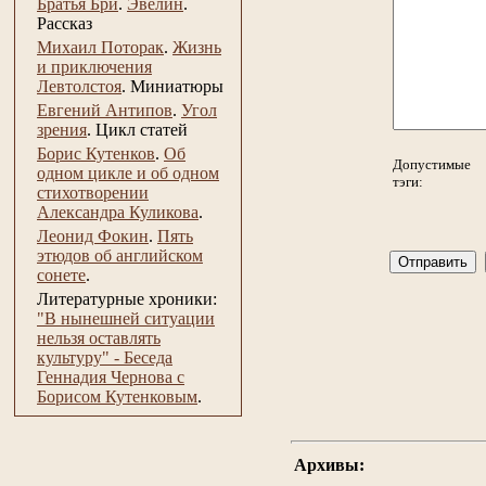
Братья Бри
.
Эвелин
.
Рассказ
Михаил Поторак
.
Жизнь
и приключения
Левтолстоя
.
Миниатюры
Евгений Антипов
.
Угол
зрения
.
Цикл статей
Борис Кутенков
.
Об
Допустимые
одном цикле и об одном
тэги:
стихотворении
Александра Куликова
.
Леонид Фокин
.
Пять
этюдов об английском
сонете
.
Литературные хроники:
"В нынешней ситуации
нельзя оставлять
культуру" - Беседа
Геннадия Чернова с
Борисом Кутенковым
.
Архивы: