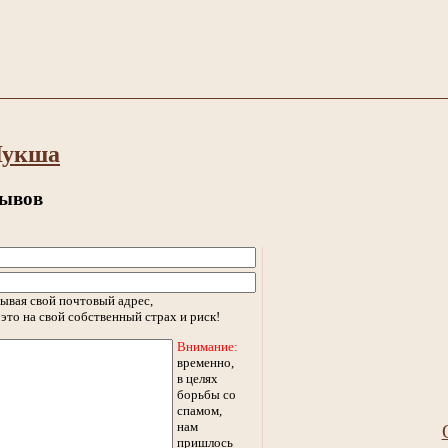
Лукша
зывов
ывая свой почтовый адрес,
это на свой собственный страх и риск!
Внимание:
временно,
в целях
борьбы со
спамом,
нам
пришлось