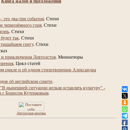
Книга жалоб и предложений
– это два-три события
.
Стихи
не чернозёмного горя
.
Стихи
изнь
.
Стихи
 будет так
.
Стихи
 тишайшем снегу
.
Стихи
сказ
 и приключения Левтолстоя
.
Миниатюры
 зрения
.
Цикл статей
ом цикле и об одном стихотворении Александра
юдов об английском сонете
.
"В нынешней ситуации нельзя оставлять культуру" -
а с Борисом Кутенковым
.
Авторская кнопка