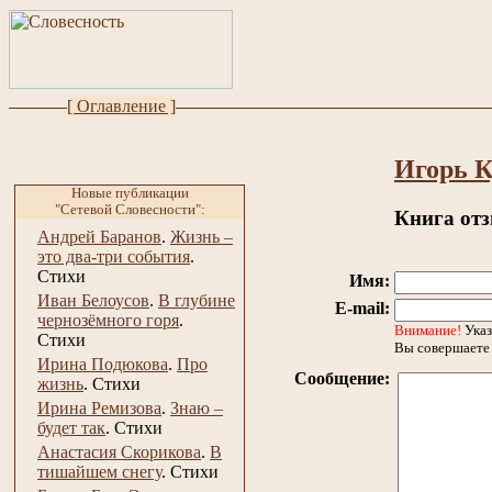
[ Оглавление ]
Игорь К
Новые публикации
"Сетевой Словесности":
Книга от
Андрей Баранов
.
Жизнь –
это два-три события
.
Стихи
Имя:
Иван Белоусов
.
В глубине
E-mail:
чернозёмного горя
.
Внимание!
Указ
Стихи
Вы совершаете 
Ирина Подюкова
.
Про
Сообщение:
жизнь
.
Стихи
Ирина Ремизова
.
Знаю –
будет так
.
Стихи
Анастасия Скорикова
.
В
тишайшем снегу
.
Стихи