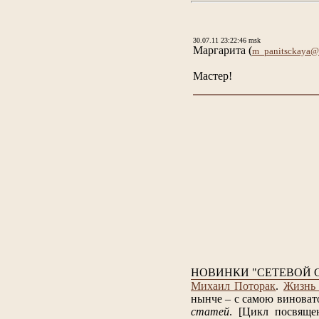
30.07.11 23:22:46 msk
Маргарита
(
m_panitsckaya@
Мастер!
НОВИНКИ "СЕТЕВОЙ 
Михаил Поторак
.
Жизнь 
нынче – с самою виноват
статей
.
[Цикл посвяще