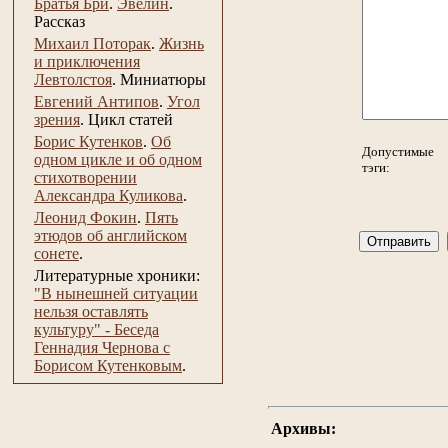
Братья Бри
.
Эвелин
.
Рассказ
Михаил Поторак
.
Жизнь
и приключения
Левтолстоя
.
Миниатюры
Евгений Антипов
.
Угол
зрения
.
Цикл статей
Борис Кутенков
.
Об
Допустимые
одном цикле и об одном
тэги:
стихотворении
Александра Куликова
.
Леонид Фокин
.
Пять
этюдов об английском
сонете
.
Литературные хроники:
"В нынешней ситуации
нельзя оставлять
культуру" - Беседа
Геннадия Чернова с
Борисом Кутенковым
.
Архивы: