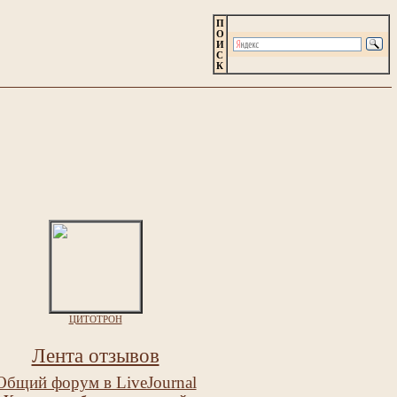
П
О
И
С
К
ЦИТОТРОН
Лента отзывов
Общий форум в LiveJournal