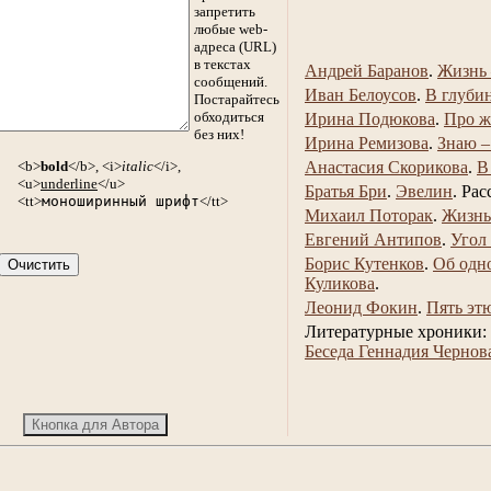
запретить
любые web-
адреса (URL)
в текстах
Андрей Баранов
.
Жизнь 
сообщений.
Иван Белоусов
.
В глуби
Постарайтесь
обходиться
Ирина Подюкова
.
Про ж
без них!
Ирина Ремизова
.
Знаю –
<b>
bold
</b>, <i>
italic
</i>,
Анастасия Скорикова
.
В
<u>
underline
</u>
Братья Бри
.
Эвелин
.
Рас
<tt>
моноширинный шрифт
</tt>
Михаил Поторак
.
Жизнь
Евгений Антипов
.
Угол
Борис Кутенков
.
Об одн
Куликова
.
Леонид Фокин
.
Пять эт
Литературные хроники:
Беседа Геннадия Чернов