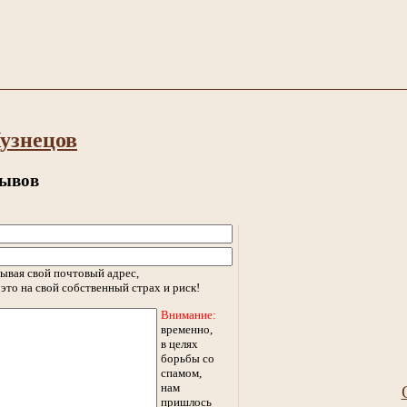
узнецов
зывов
ывая свой почтовый адрес,
это на свой собственный страх и риск!
Внимание:
временно,
в целях
борьбы со
спамом,
нам
пришлось