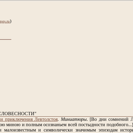
)
ngs.ru
СЛОВЕСНОСТИ"
и приключения Левтолстоя
.
Миниатюры
.
[Во дни сомнений Л
ою миною и полным осознаньем всей постыдности подобного...
н малоизвестным и символически значимым эпизодам истори