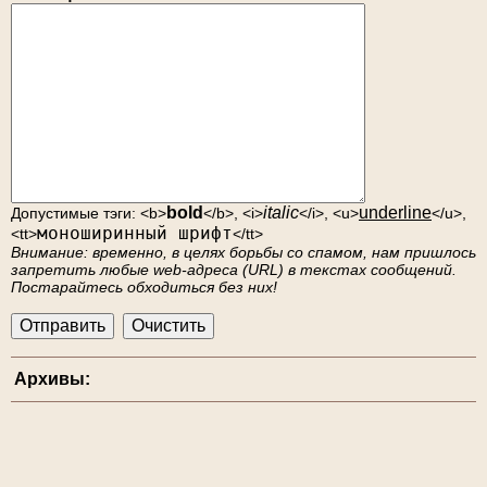
bold
italic
underline
Допустимые тэги: <b>
</b>, <i>
</i>, <u>
</u>,
моноширинный шрифт
<tt>
</tt>
Внимание: временно, в целях борьбы со спамом, нам пришлось
запретить любые web-адреса (URL) в текстах сообщений.
Постарайтесь обходиться без них!
Архивы: