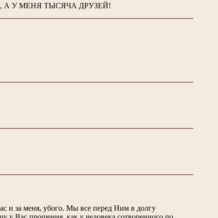
АНУ , А У МЕНЯ ТЫСЯЧА ДРУЗЕЙ!
Вас и за меня, убого. Мы все перед Ним в долгу
шу у Вас прощения, как у человека сотворенного по