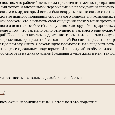
но помню, что рабочий день тогда пролетел незаметно, преврати
ми хохота и внезапными перерывами на перекурить и серьёзно 
 окном в мир, который всегда был вокруг меня, но окном с не п
дствие прямого попадания спортивного снаряда для командных иг
акой горькой, что высказать свои ощущения сразу у меня просто
ого я испытал особое тёплое чувство к автору - благодарность,
ение о том, что так мало было отпущено и так много ещё нужно б
рий Горчев оказался тем редким писателем, который став популя
евременным для реальной сегодняшней России, на реальных стр
ветую вам эту книгу, я рекомендую посмотреть на нашу бытность н
м процессе идеальным подспорьем. И я не случайно обмолвился 
ибо смотреть на дикую жизнь Гондваны лучше живя в ней, так до
 известность с каждым годом-больше и больше!
)
.ru
ичем очень неоригинальный. Не только я это подметил.