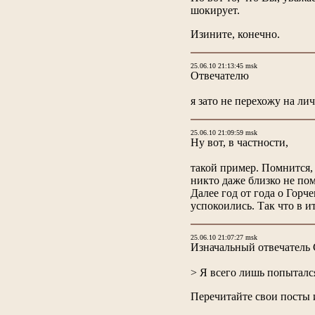
шокирует.
Изините, конечно.
25.06.10 21:13:45 msk
Отвечателю
я зато не перехожу на л
25.06.10 21:09:59 msk
Ну вот, в частности,
такой пример. Помнится,
никто даже близко не пом
Далее год от года о Горч
успокоились. Так что в и
25.06.10 21:07:27 msk
Изначальный отвечатель
> Я всего лишь попыталс
Перечитайте свои посты и