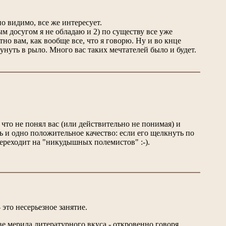
но видимо, все же интересует.
м досугом я не обладаю и 2) по существу все уже
но вам, как вообще все, что я говорю. Ну и во кнце
сунуть в рыло. Много вас таких мечтателей было и будет.
, что не понял вас (или действительно не понимая) и
сть и одно положительное качество: если его щелкнуть по
 переходит на "никудышных полемистов" :-).
это несерьезное занятие.
е мерила литературного вкуса - откровенно говоря,