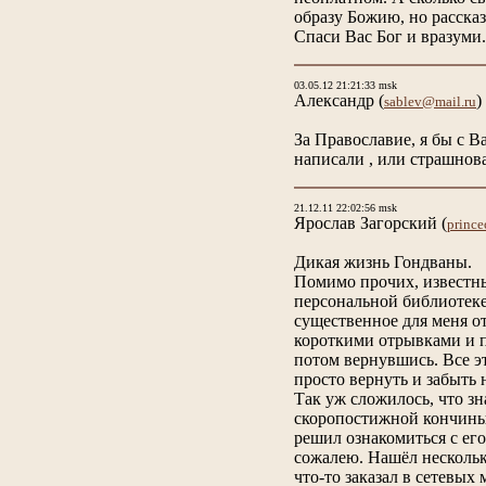
образу Божию, но расска
Спаси Вас Бог и вразуми.
03.05.12 21:21:33 msk
Александр
(
)
sablev@mail.ru
За Православие, я бы с В
написали , или страшнов
21.12.11 22:02:56 msk
Ярослав Загорский
(
prince
Дикая жизнь Гондваны.
Помимо прочих, известных
персональной библиотеке,
существенное для меня о
короткими отрывками и по
потом вернувшись. Все э
просто вернуть и забыть
Так уж сложилось, что зн
скоропостижной кончины 2
решил ознакомиться с его
сожалею. Нашёл нескольк
что-то заказал в сетевых