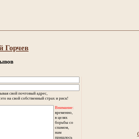
й Горчев
зывов
ывая свой почтовый адрес,
это на свой собственный страх и риск!
Внимание:
временно,
в целях
борьбы со
спамом,
нам
пришлось