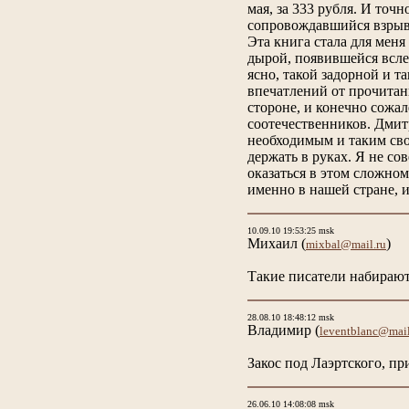
мая, за 333 рубля. И точ
сопровождавшийся взрыва
Эта книга стала для меня
дырой, появившейся всле
ясно, такой задорной и т
впечатлений от прочитанн
стороне, и конечно сожал
соотечественников. Дмит
необходимым и таким сво
держать в руках. Я не со
оказаться в этом сложно
именно в нашей стране, 
10.09.10 19:53:25 msk
Михаил
(
)
mixbal@mail.ru
Такие писатели набирают
28.08.10 18:48:12 msk
Владимир
(
leventblanc@mail
Закос под Лаэртского, пр
26.06.10 14:08:08 msk