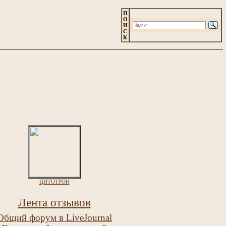
П
О
И
С
К
ЦИТОТРОН
Лента отзывов
Общий форум в LiveJournal