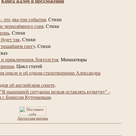
Книга жалоб и предложений
– это два-три события
.
Стихи
не чернозёмного горя
.
Стихи
изнь
.
Стихи
 будет так
.
Стихи
 тишайшем снегу
.
Стихи
сказ
 и приключения Левтолстоя
.
Миниатюры
 зрения
.
Цикл статей
ом цикле и об одном стихотворении Александра
юдов об английском сонете
.
"В нынешней ситуации нельзя оставлять культуру" -
а с Борисом Кутенковым
.
Авторская кнопка