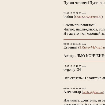
Путин человек1Пусть з
21.09.13 20:21:38 msk
bodun
(
)
bodun2002@mail.ru
Очень понравилось!
Читаю, наслаждаюсь, толь
Ну да это я от хорошей з
08.03.13 00:15:38 msk
Евгений
(
E.Gukov74@mail.r
Автор - ЧМО КОНЧЕННОЕ!
15.05.12 10:42:25 msk
evgeniy_34
Что сказать? Талантлив ав
03.05.12 21:59:51 msk
Александр
(
)
sablev@mail.ru
Извините, Дмитрий, за ре
неоплатном. А сколько св