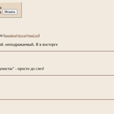
а
х
на
(
)
annakodykova@mail.ru
й. неподражаемый. Я в восторге
нисты" - просто до слез!