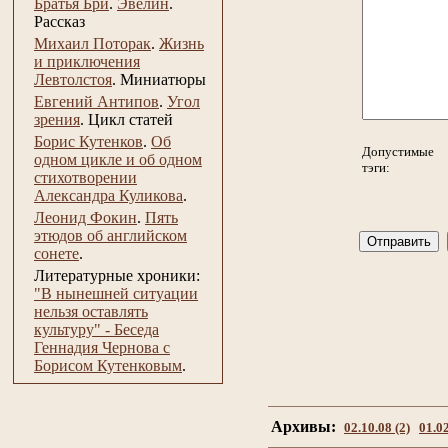
Братья Бри
.
Эвелин
.
Рассказ
Михаил Поторак
.
Жизнь
и приключения
Левтолстоя
.
Миниатюры
Евгений Антипов
.
Угол
зрения
.
Цикл статей
Борис Кутенков
.
Об
Допустимые
одном цикле и об одном
тэги:
стихотворении
Александра Куликова
.
Леонид Фокин
.
Пять
этюдов об английском
сонете
.
Литературные хроники:
"В нынешней ситуации
нельзя оставлять
культуру" - Беседа
Геннадия Чернова с
Борисом Кутенковым
.
Архивы:
02.10.08 (2)
01.02