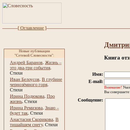
[ Оглавление ]
Дмитри
Новые публикации
"Сетевой Словесности":
Книга от
Андрей Баранов
.
Жизнь –
это два-три события
.
Стихи
Имя:
Иван Белоусов
.
В глубине
E-mail:
чернозёмного горя
.
Внимание!
Указ
Стихи
Вы совершаете 
Ирина Подюкова
.
Про
Сообщение:
жизнь
.
Стихи
Ирина Ремизова
.
Знаю –
будет так
.
Стихи
Анастасия Скорикова
.
В
тишайшем снегу
.
Стихи