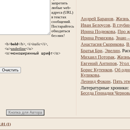
запретить
любые web-
адреса (URL)
в текстах
Андрей Баранов
.
Жизнь 
сообщений.
Иван Белоусов
.
В глуби
Постарайтесь
обходиться
Ирина Подюкова
.
Про ж
без них!
Ирина Ремизова
.
Знаю –
<b>
bold
</b>, <i>
italic
</i>,
Анастасия Скорикова
.
В
<u>
underline
</u>
Братья Бри
.
Эвелин
.
Рас
<tt>
моноширинный шрифт
</tt>
Михаил Поторак
.
Жизнь
Евгений Антипов
.
Угол
Борис Кутенков
.
Об одн
Куликова
.
Леонид Фокин
.
Пять эт
Литературные хроники:
Беседа Геннадия Чернов
.01 (1)