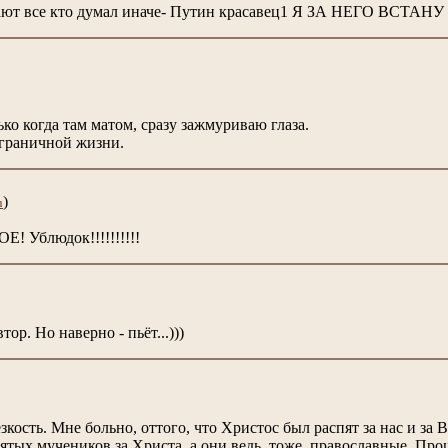
нают все кто думал иначе- Путин красавец1 Я ЗА НЕГО ВСТ
ко когда там матом, сразу зажмуриваю глаза.
аграничной жизни.
)
u
 Ублюдок!!!!!!!!!!
тор. Но наверно - пьёт...)))
зкость. Мне больно, оттого, что Христос был распят за нас и за 
ятых мучеников за Христа, а они ведь, тоже, православные. Про