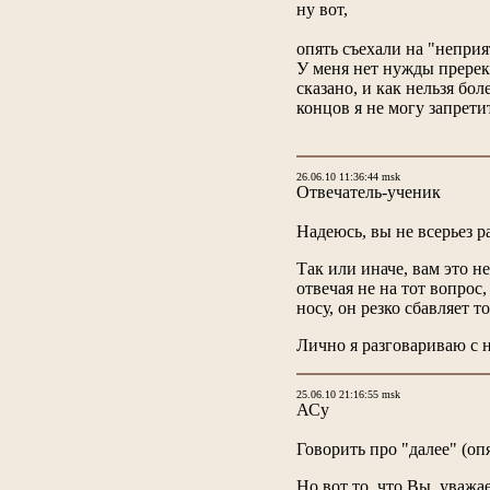
ну вот,
опять съехали на "неприя
У меня нет нужды пререка
сказано, и как нельзя бо
концов я не могу запрети
26.06.10 11:36:44 msk
Отвечатель-ученик
Надеюсь, вы не всерьез 
Так или иначе, вам это не
отвечая не на тот вопрос,
носу, он резко сбавляет 
Лично я разговариваю с 
25.06.10 21:16:55 msk
АСу
Говорить про "далее" (оп
Но вот то, что Вы, уваж