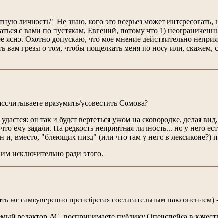
тную личность". Не знаю, кого это всерьез может интересовать, 
ться с вами по пустякам, Евгений, потому что 1) неограниченны
лее ясно. Охотно допускаю, что мое мнение действительно неприят
ть вам грезы о том, чтобы пощелкать меня по носу или, скажем, 
рассчитываете вразумить/усовестить Сомова?
 удастся: он так и будет вертеться ужом на сковородке, делая вид
 что ему задали. На редкость неприятная личность... но у него е
тон и, вместо, "блеющих пизд" (или что там у него в лексиконе?)
ним исключительно ради этого.
ять же самоуверенно пренебрегая сослагательным наклонением) - 
аемый редактор АС, воспринимаете публику Опенспейса в качеств