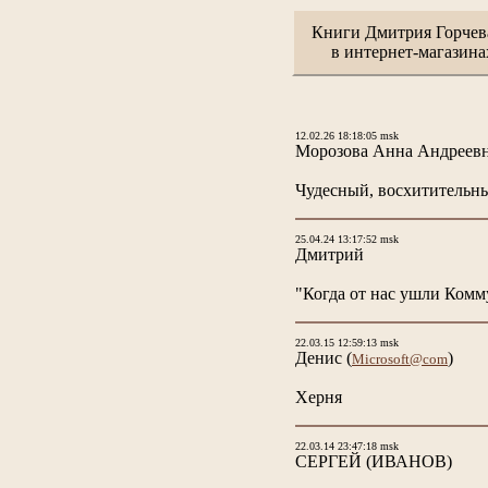
Книги Дмитрия Горчев
в интернет-магазина
12.02.26 18:18:05 msk
Морозова Анна Андреев
Чудесный, восхитительны
25.04.24 13:17:52 msk
Дмитрий
"Когда от нас ушли Комму
22.03.15 12:59:13 msk
Денис
(
)
Microsoft@com
Херня
22.03.14 23:47:18 msk
СЕРГЕЙ
(ИВАНОВ)