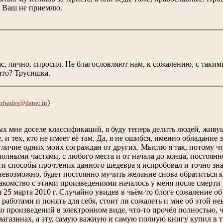
з Ваш не приемлю.
ас, лично, спросил. Не благословляют нам, к сожалению, с таки
ато? Трусишка.
)
ofwales@danet.in
 мне доселе классификаций, я буду теперь делить людей, живущи
 и тех, кто не имеет её там. Да, я не ошибся, именно обладание 
тличие одних моих сограждан от других. Мыслю я так, потому чт
лными частями, с любого места и от начала до конца, постоянно
ти способы прочтения данного шедевра я испробовал и точно зна
 невозможно, будет постоянно мучить желание снова обратиться
акомство с этими произведениями началось у меня после смерти их
5 марта 2010 г. Случайно увидев в чьём-то блоге сожаление об 
 работами и понять для себя, стоит ли сожалеть и мне об этой не
о произведений в электронном виде, что-то прочёл полностью, ч
 магазинах, а эту, самую важную и самую полную книгу купил в 