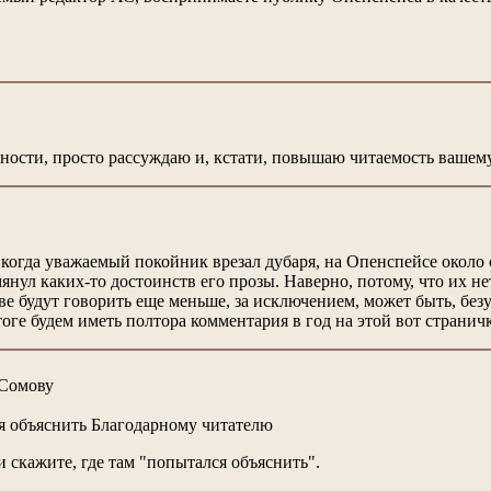
ичности, просто рассуждаю и, кстати, повышаю читаемость ваше
 когда уважаемый покойник врезал дубаря, на Опенспейсе около 
янул каких-то достоинств его прозы. Наверно, потому, что их н
еве будут говорить еще меньше, за исключением, может быть, без
тоге будем иметь полтора комментария в год на этой вот страни
 Сомову
я объяснить Благодарному читателю
 скажите, где там "попытался объяснить".