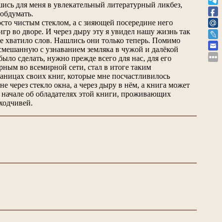
вшись для меня в увлекательный литературный ликбез,
обдумать.
росто чистым стеклом, а с зияющей посередине него
р во дворе. И через дыру эту я увидел нашу жизнь так
 не хватило слов. Нашлись они только теперь. Помимо
 смешанную с узнаванием земляка в чужой и далёкой
ыло сделать, нужно прежде всего для нас, для его
рным во всемирной сети, стал в итоге таким
аницах своих книг, которые мне посчастливилось
е через стекло окна, а через дыру в нём, а книга может
в начале об обладателях этой книги, проживающих
ходчивей.