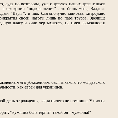
го, судя по возгласам, уже с десяток наших десантников
, в ожидании "подкрепления" - то бишь меня, Валдиса
рдый "Варяг", и мы, благополучно миновав хитроумно
рикрытия своей наготы лишь по паре трусов. Зрелище
одную влагу и хило чертыхаются, не имея возможности
изненным его убеждениям, был из какого-то молдавского
льности, как еврей для украинцев.
ьмой день от рождения, когда ничего не помнишь. У них на
орит: "мужчина боль терпит, такой он - мужчина!"