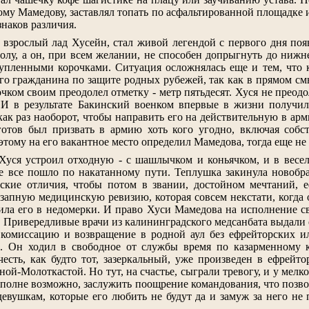
ому Мамедову, заставлял топать по асфальтированной площадке 
знаков различия.
 взрослый лад Хусейн, стал живой легендой с первого дня по
олу, а он, при всем желании, не способен допрыгнуть до нижнег
купленными корочками. Ситуация осложнялась еще и тем, что 
го гражданина по защите родных рубежей, так как в прямом смы
очком своим преодолел отметку - метр пятьдесят. Хуся не преодо
 И в результате Бакинский военком впервые в жизни получил
ак раз наоборот, чтобы направить его на действительную в арм
отов был призвать в армию хоть кого угодно, включая собс
оэтому на его вакантное место определил Мамедова, тогда еще не
 Хуся устроил отходную - с шашлычком и коньячком, и в весе
е все пошло по накатанному пути. Теплушка закинула новобра
нские отличия, чтобы потом в звании, достойном мечтаний, 
езапную медицинскую ревизию, которая совсем некстати, когда 
лила его в недомерки. И право Хуси Мамедова на исполнение с
. Привередливые врачи из калининградского медсанбата выдали 
 комиссацию и возвращение в родной аул без ефрейторских ил
. Он ходил в свободное от службы время по казарменному ко
честь, как будто тот, зазеркальный, уже произведен в ефрейт
ной-Молоткастой. Но тут, на счастье, сыграли тревогу, и у мелк
полне возможно, заслужить поощрение командования, что позвол
девушкам, которые его любить не будут да и замуж за него не п