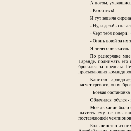
А потом, умаявшись
- Разойтись!
И тут завыла сирена
- Ну, и дела! - сказ
- Черт тебя подери!
- Опять воюй за их 
Я ничего не сказал.
По разнорядке мне
Таранде, поднимать его 
бросился за пределы Пе
просыхающих командиро
Капитан Таранда де
насчет тревоги, он выбро
- Боевая обстановка 
Облачился, обулся -
Мое дыхание было о
пыхтеть ему не полагал
поставляющей чемпионов 
Большинство из ни
Азербайджана, предпочит