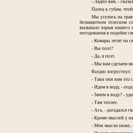
- Ладно вам, - сказа
Палец к губам, чтоб
Мы уселись на трав
беззащитном телесном со
вызывало взрыв нашего н
негодования в подобие см
- Комары летят на св
- Вы поэт?
- Да, я поэт.
- Мы вам сделаем м
Валдис взгрустнул:
- Таки они нам это
- Идем в воду, - подс
- Зачем в воду? - у
- Там теплее.
- Ага, - догадался 
- Кроме мыслей у н
- Мои мысли ниже, -