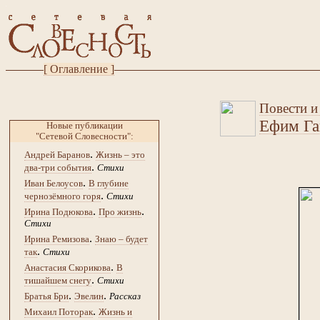
[ Оглавление ]
Повести и
Ефим Г
Новые публикации
"Сетевой Словесности":
.
Андрей Баранов
Жизнь – это
.
два-три события
Стихи
.
Иван Белоусов
В глубине
.
чернозёмного горя
Стихи
.
.
Ирина Подюкова
Про жизнь
Стихи
.
Ирина Ремизова
Знаю – будет
.
так
Стихи
.
Анастасия Скорикова
В
.
тишайшем снегу
Стихи
.
.
Братья Бри
Эвелин
Рассказ
.
Михаил Поторак
Жизнь и