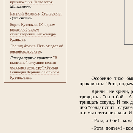
.
приключения Левтолстоя
Миниатюры
.
.
Евгений Антипов
Угол зрения
Цикл статей
.
Борис Кутенков
Об одном
цикле и об одном
стихотворении Александра
.
Куликова
.
Леонид Фокин
Пять этюдов об
.
английском сонете
Литературные хроники:
"В
нынешней ситуации нельзя
оставлять культуру" - Беседа
Геннадия Чернова с Борисом
.
Кутенковым
Особенно тихо быв
прокричать: "Рота, подъе
Кричи - не кричи, р
тридцать - "на отбой". А
тридцать секунд. И так 
ибо "солдат спит - служба
что мы почти не спали. И
- Рота, отбой! - ко
- Рота, подъем! - ко