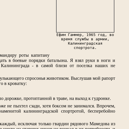
Ефим Гаммер, 1965 год, во
время службы в армии,
Калининградская
спортрота.
омандиру роты капитану
дать в боевые порядки батальона. Я взял руки в ноги и
е Калининграда - в самой близи от поселка наших не
булькающего спросонья животиком. Выслушав мой рапорт
о в кроватку:
по дорожке, протоптанной в траве, на выход к гудронке.
е не пыхтел сзади, хотя боксом не занимался. Впрочем,
наменитой калининградской спортротой, бесперебойно
каждый, исключая только гвардии рядового Мамедова из
 никто из старших чинов не вникал в их потребности, и