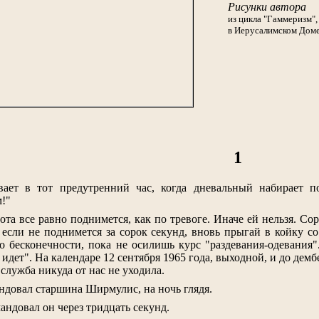
Рисунки автора
из цикла "Гаммеризм"
в Иерусалимском Доме 
1
ает в тот предутренний час, когда дневальный набирает п
м!"
ота все равно поднимется, как по тревоге. Иначе ей нельзя. Сор
 если не поднимется за сорок секунд, вновь прыгай в койку с
до бесконечности, пока не осилишь курс "раздевания-одевания"
 идет". На календаре 12 сентября 1965 года, выходной, и до дембе
 служба никуда от нас не уходила.
мандовал старшина Ширмулис, на ночь глядя.
мандовал он через тридцать секунд.