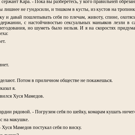
л сержант Кара. - Пока вы разберетесь, у кого правильней обрезан
ы лишнее не гундосили, и тишком в кусты, из кустов на тропинку
ку и давай пошлепывать себя по плечам, животу, спине, охотя
держании, с настойчивостью сексуальных маньяков лезли в са
егодования, но шуметь было нельзя. И я на скоростях приду
еха:
ет.
инет.
 сделают. Потом в приличном обществе не покажешься.
казал я.
дивился Хуся Мамедов.
гвардии рядовой. - Погрузим себя по шейку, комарам кушать ничег
ас на макушке.
 Хуся Мамедов постукал себя по виску.