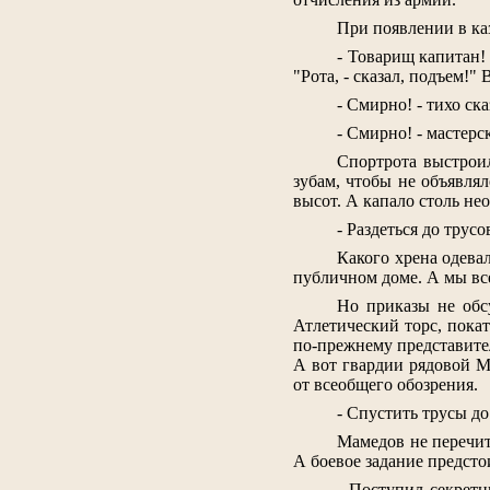
При появлении в каз
- Товарищ капитан! 
"Рота, - сказал, подъем!"
- Смирно! - тихо ск
- Смирно! - мастер
Спортрота выстроил
зубам, чтобы не объявля
высот. А капало столь не
- Раздеться до трус
Какого хрена одевал
публичном доме. А мы все 
Но приказы не обс
Атлетический торс, покат
по-прежнему представител
А вот гвардии рядовой М
от всеобщего обозрения.
- Спустить трусы до
Мамедов не перечит
А боевое задание предсто
- Поступил секретн