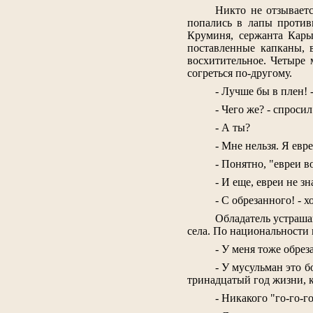
Никто не отзываетс
попались в лапы против
Круминя, сержанта Кары
поставленные капканы, 
восхитительное. Четыре
согреться по-другому.
- Лучше бы в плен!
- Чего же? - спроси
- А ты?
- Мне нельзя. Я евре
- Понятно, "евреи в
- И еще, евреи не з
- С обрезанного! - 
Обладатель устраша
села. По национальности 
- У меня тоже обрез
- У мусульман это б
тринадцатый год жизни, ко
- Никакого "го-го-г