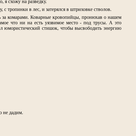
о, я схожу на разведку.
, с тропинки в лес, и затерялся в штриховке стволов.
сь за комарами. Коварные кровопийцы, пронюхав о нашем
мое что ни на есть уязвимое место - под трусы. А это
мал юмористический стишок, чтобы высвободить энергию
о не дадим.