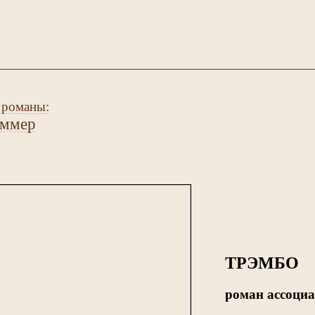
 романы:
аммер
ТРЭМБО
роман ассоци