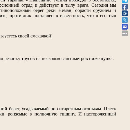
рсионный отряд и действует в тылу врага. Сегодня мы
отивоположный берег реки Неман, обрасти оружием и
е, противник поставлен в известность, что в его тыл
ьзуетесь своей смекалкой!
ил резинку трусов на несколько сантиметров ниже пупка.
ний берег, угадываемый по сигаретным огонькам. Плеск
уки, роняемые в полночную тишину. И настороженный