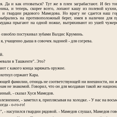
я. Да и как отозваться? Тут же в плен заграбастают. И без то
ника, и теперь, скорее всего, лопают кашу из полевой кухни
 и гвардии рядового Мамедова. Но врагу не сдается наш го
выбрались на противоположный берег, имея в наличии для п
 мудака прыгают на одной ножке, вытряхивают из ушей чужер
 - ознобло постукивал зубами Валдис Круминь.
л я, учащенно дыша в совочек ладоней - для согрева.
й.
оевали в Ташкенте". Это?
нают с какого конца заряжать оружие.
хохотнул сержант Кара.
ющей фамилии, отнюдь не соответствующей ни внешности, ни ж
нам не знакомой. Говорил, что он для молдаван такой же национа
анный, - сказал Хуся Мамедов.
олезненнее, - заметил я, приплясывая на холодке. - У нас на вос
гда - о-го-го!
о", - насупился гвардии рядовой. - Мамедов слушал, Мамедов гов