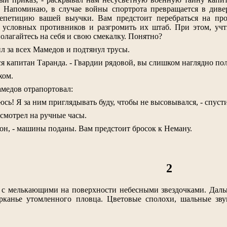
 Напоминаю, в случае войны спортрота превращается в диве
репетицию вашей выучки. Вам предстоит перебраться на пр
условных противников и разгромить их штаб. При этом, учтит
полагайтесь на себя и свою смекалку. Понятно?
тил за всех Мамедов и подтянул трусы.
ся капитан Таранда. - Гвардии рядовой, вы слишком наглядно пол
хом.
медов отрапортовал:
юсь! Я за ним приглядывать буду, чтобы не высовывался, - спуст
смотрел на ручные часы.
л он, - машины поданы. Вам предстоит бросок к Неману.
2
а с мелькающими на поверхности небесными звездочками. Даль
рканье утомленного пловца. Цветовые сполохи, шальные зв