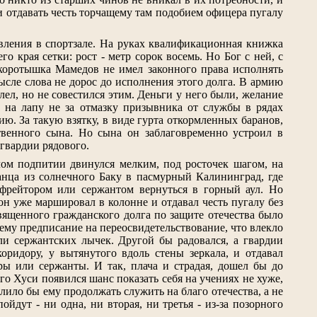
и отдавать честь торчащему там подобием офицера пугалу
явления в спортзале. На руках квалификационная книжка
о края сетки: рост - метр сорок восемь. Но Бог с ней, с
коротышка Мамедов не имел законного права исполнять
сле слова не дорос до исполнения этого долга. В армию
лел, но не совестился этим. Деньги у него были, желание
 на лапу не за отмазку призывника от службы в рядах
ию. За такую взятку, в виде гурта откормленных баранов,
твенного сына. Но сына он заблаговременно устроил в
 гвардии рядового.
лом подпитии двинулся мелким, под росточек шагом, на
нца из солнечного Баку в пасмурный Калининград, где
ефрейтором или сержантом вернуться в горный аул. Но
он уже маршировал в колонне и отдавал честь пугалу без
вященного гражданского долга по защите отечества было
ему предписание на переосвидетельствование, что влекло
и сержантских лычек. Другой бы радовался, а гвардии
ридору, у вытянутого вдоль стены зеркала, и отдавал
оры или сержанты. И так, плача и страдая, дошел бы до
ого Хуси появился шанс показать себя на учениях не хуже,
ило бы ему продолжать служить на благо отечества, а не
ойдут - ни одна, ни вторая, ни третья - из-за позорного