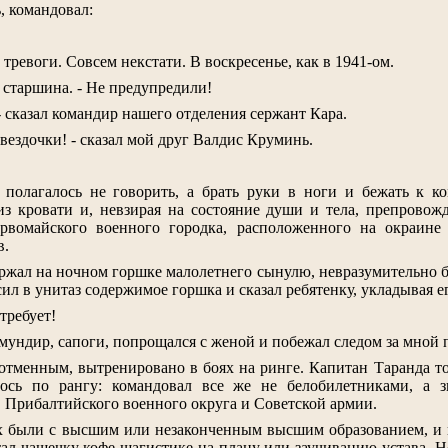
, командовал:
 тревоги. Совсем некстати. В воскресенье, как в 1941-ом.
ал старшина. - Не предупредили!
 - сказал командир нашего отделения сержант Кара.
звездочки! - сказал мой друг Валдис Круминь.
 полагалось не говорить, а брать руки в ноги и бежать к к
из кровати и, невзирая на состояние души и тела, препровож
рвомайского военного городка, расположенного на окраин
в.
ржал на ночном горшке малолетнего сынулю, невразумительно 
сил в унитаз содержимое горшка и сказал ребятенку, укладывая ег
требует!
 мундир, сапоги, попрощался с женой и побежал следом за мной 
тменным, вытренировано в боях на ринге. Капитан Таранда тож
ось по рангу: командовал все же не белобилетниками, а з
Прибалтийского военного округа и Советской армии.
х были с высшим или незаконченным высшим образованием, и 
ал чашечку кофе шагистике на плацу или заучиванию устава. Но