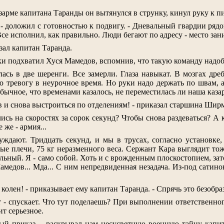
арме капитана Таранды он вытянулся в струнку, кинул руку к п
- доложил с готовностью к подвигу. - Дневальный гвардии рядов
 Все исполнил, как правильно. Люди бегают по адресу - место за
азал капитан Таранда.
ски подхватил Хуся Мамедов, вспомнив, что такую команду надо
ась в две шеренги. Все замерли. Глаза навыкат. В мозгах др
ло тревогу в неурочное время. Но руки надо держать по швам, 
обычное, что временами казалось, не переместилась ли наша каз
ов и снова выстроиться по отделениям! - приказал старшина Шир
ись на скоростях за сорок секунд? Чтобы снова раздеваться? А 
же - армия...
уждают. Тридцать секунд, и мы в трусах, согласно установке
ые плечи, 75 кг неразменного веса. Сержант Кара выглядит тож
ьный. Я - само собой. Хоть и с врожденным плоскостопием, зато 
амедов... Мда... С ним непредвиденная незадача. Из-под сатин
 колен! - приказывает ему капитан Таранда. - Спрячь это безобра
 - спускает. Что тут поделаешь? При выполнении ответственно
ит серьезное.
ый приказ, - раскрывал нам несусветную военную тайну капит