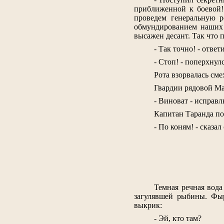
приближенной к боевой!
проведем генеральную 
обмундированием наших 
высажен десант. Так что 
- Так точно! - отве
- Стоп! - поперхнул
Рота взорвалась сме
Гвардии рядовой Ма
- Виноват - исправл
Капитан Таранда по
- По коням! - сказа
Темная речная вод
загулявшей рыбины. Фы
выкрик:
- Эй, кто там?