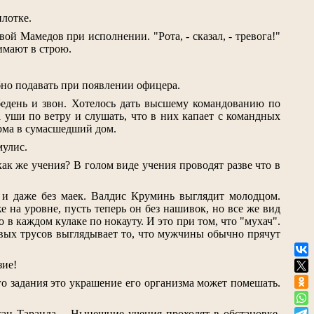
илотке.
ой Мамедов при исполнении. "Рота, - сказал, - тревога!"
нимают в строю.
бно подавать при появлении офицера.
ебедень и звон. Хотелось дать высшему командованию по
а уши по ветру и слушать, что в них капает с командных
арма в сумасшедший дом.
мулис.
как же учения? В голом виде учения проводят разве что в
, и даже без маек. Валдис Круминь выглядит молодцом.
е на уровне, пусть теперь он без нашивок, но все же вид
в каждом кулаке по нокауту. И это при том, что "мухач".
овых трусов выглядывает то, что мужчины обычно прячут
зие!
го задания это украшение его организма может помешать.
ан Таранда. - Нынешние учения проходят в обстановке,