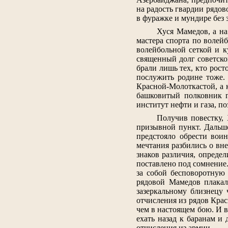
на радость гвардии рядов
в фуражке и мундире без 
Хуся Мамедов, а на
мастера спорта по волейб
волейбольной сеткой и 
священный долг советско
брали лишь тех, кто рост
послужить родине тоже.
Красной-Молоткастой, а к
башковитый полковник г
институт нефти и газа, п
Получив повестку,
призывной пункт. Дальш
предстояло обрести вои
мечтания разбились о вн
знаков различия, опреде
поставлено под сомнение
за собой бесповоротную
рядовой Мамедов плакал
зазеркальному близнецу 
отчисления из рядов Крас
чем в настоящем бою. И в
ехать назад к баранам и 
отчисления из армии.