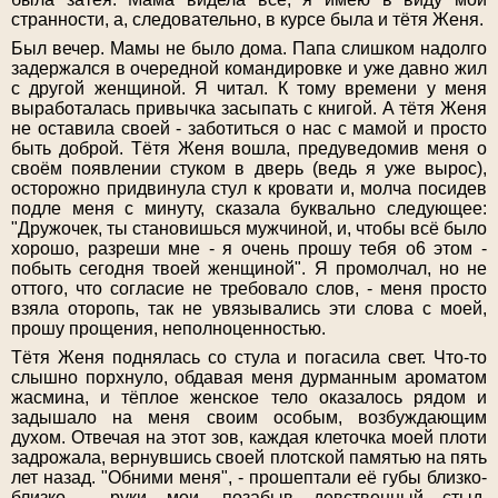
странности, а, следовательно, в курсе была и тётя Женя.
Был вечер. Мамы не было дома. Папа слишком надолго
задержался в очередной командировке и уже давно жил
с другой женщиной. Я читал. К тому времени у меня
выработалась привычка засыпать с книгой. A тётя Женя
не оставила своей - заботиться о нас с мамой и просто
быть доброй. Тётя Женя вошла, предуведомив меня о
своём появлении стуком в дверь (ведь я уже вырос),
осторожно придвинула стул к кровати и, молча посидев
подле меня с минуту, сказала буквально следующее:
"Дружочек, ты становишься мужчиной, и, чтобы всё было
хорошо, разреши мне - я очень прошу тебя o6 этом -
побыть сегодня твоей женщиной". Я промолчал, но не
оттого, что согласие не требовало слов, - меня просто
взяла оторопь, так не увязывались эти слова с моей,
прошу прощения, неполноценностью.
Тётя Женя поднялась со стула и погасила свет. Что-то
слышно порхнуло, обдавая меня дурманным ароматом
жасмина, и тёплое женское тело оказалось рядом и
задышало на меня своим особым, возбуждающим
духом. Отвечая на этот зов, каждая клеточка моей плоти
задрожала, вернувшись своей плотской памятью на пять
лет назад. "Обними меня", - прошептали её губы близко-
близко - руки мои, позабыв девственный стыд,