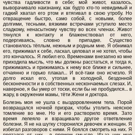
чувства гадливости в себе; мой живот, казалось,
выворачивало наизнанку, как будто кто-то невидимый и
гадкий хватал его ртом и втягивал в свою утробу. Но
отвращение быстро, само собой, с новыми, более
долгими, тесными, вязкими встречами уступило место
сладкому, ненасытному чувству во всех членах. Живот
тянулся к контакту и блаженствовал от него,
подергиваясь, словно в припадке. Существо
становилось тёплым, нежным и родным мне. Я обнимал
его, прижимал к себе, ласкал, целовал и не хотел, чтобы
это кончалось. Я любил его. Временами внезапно ко мне
приходила мысль, что мы должны расстаться, и тогда я,
прижимаясь и прижимаясь к нему все ближе и сильнее,
отчаянно и горько плакал... И всё-таки оно исчезло. Я
долго искал его, утопая в холодной, бездонной
бесконечности и в собственных нескончаемых слезах. И,
наверное, я бы умер от тоски, если бы не пробудился... в
жару, в окружении мамы, тёти Жени и доктора.
Болезнь моя не ушла с выздоровлением тела. Порой
возвращался ночной призрак, чтобы утолить неясное
томление во мне. Но и его растворило время. Зато
время лелеяло и взращивало другое ответвление
болезни. Я не на шутку сторонился девочек и женщин. Я
избегал разговоров с ними. Я боялся смотреть на них. Я
прятался от них... в прямом смысле. Из-за них мне