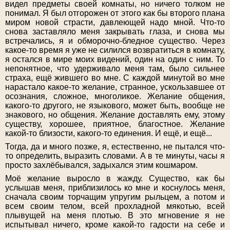
видел предметы своей комнаты, но ничего толком не
понимал. Я был отгорожен от этого как бы второго плана
миром новой страсти, давлеющей надо мной. Что-то
снова заставляло меня закрывать глаза, и снова мы
встречались, я и обморочно-бледное существо. Через
какое-то время я уже не силился возвратиться в комнату,
я остался в мире моих видений, один на один с ним. То
непонятное, что удерживало меня там, было сильнее
страха, ещё жившего во мне. C каждой минутой во мне
нарастало какое-то желание, странное, ускользавшее от
осознания, сложное, многоликое. Желание общения,
какого-то другого, не языкового, может быть, вообще не
знакового, но общения. Желание доставлять ему, этому
существу, хорошее, приятное, благостное. Желание
какой-то близости, какого-то единения. И ещё, и ещё...
Тогда, да и много позже, я, естественно, не пытался что-
то определить, выразить словами. А в те минуты, часы я
просто захлёбывался, задыхался этим кошмаром.
Моё желание выросло в жажду. Существо, как 6ы
услышав меня, приблизилось ко мне и коснулось меня,
сначала своим торчащим упругим рыльцем, а потом и
всем своим телом, всей прохладной мякотью, всей
плывущей на меня плотью. В это мгновение я не
испытывал ничего, кроме какой-то гадости на себе и