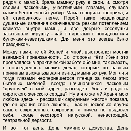
рядом с мамой, брала мамину руку в свои, и, смотря
своими ласковыми, участливыми глазами, слушала
мамин бесконечный сумбур. Мама говорила, говорила, и
ей становилось легче. Порой такие исцеляющие
душевные излияния оканчивались резким потеплением
климата внутри мамы, и две добрые соседушки
закатывали пирушку - чай с пирогами с повидлом или
булочками-завитушками. Для меня это всегда было
праздником.
Между нами, тётей Женей и мной, выстроился мостик
взаимной привязанности. Со стороны тёти Жени это
проявлялось в практической заботе обо мне, так сказать,
в повседневных мелких делах, которые по разным
причинам выскальзывали из-под маминых рук. Мог ли я
тогда глазами неоперившегося птенца за лесом этих
бытовых мелочей, всегда начинавшихся ласковым
"дружочек" в мой адрес, разглядеть боль и радость
сиротского женского сердца? Ну а что же я? Храня мою
любовь здесь, - рассказчик сердечным жестом показал,
где он хранил свою любовь, - как и несколько других
самых сокровенных сокровищ, я ничем не выдавал
себя, кроме некоторой напускной, ненастоящей,
театральной дерзости.
И вот тот день. День маминого дежурства. День