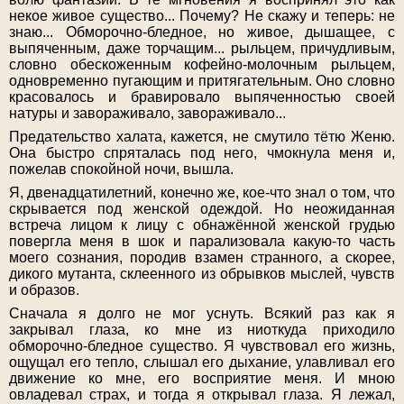
некое живое существо... Почему? Не скажу и теперь: не
знаю... Обморочно-бледное, но живое, дышащее, с
выпяченным, даже торчащим... рыльцем, причудливым,
словно обескоженным кофейно-молочным рыльцем,
одновременно пугающим и притягательным. Оно словно
красовалось и бравировало выпяченностью своей
натуры и завораживало, завораживало...
Предательство халата, кажется, не смутило тётю Женю.
Она быстро спряталась под него, чмокнула меня и,
пожелав спокойной ночи, вышла.
Я, двенадцатилетний, конечно же, кое-что знал о том, что
скрывается под женской одеждой. Но неожиданная
встреча лицом к лицу с обнажённой женской грудью
повергла меня в шок и парализовала какую-то часть
моего сознания, породив взамен странного, а скорее,
дикого мутанта, склеенного из обрывков мыслей, чувств
и образов.
Сначала я долго не мог уснуть. Всякий раз как я
закрывал глаза, ко мне из ниоткуда приходило
обморочно-бледное существо. Я чувствовал его жизнь,
ощущал его тепло, слышал его дыхание, улавливал его
движение ко мне, его восприятие меня. И мною
овладевал страх, и тогда я открывал глаза. Я лежал,