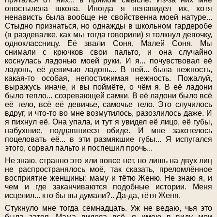
опостылела школа. Иногда я ненавидел их, хотя
ненависть была вообще не свойственна моей натуре...
Стыдно признаться, но однажды в школьном гардеробе
(в раздевалке, как мы тогда говорили) я толкнул девочку,
одноклассницу. Её звали Соня, Малей Соня. Мы
снимали с крючков свои пальто, и она случайно
коснулась ладонью моей руки. И я... почувствовал её
ладонь, её девичью ладонь... В ней... была нежность,
какая-то особая, непостижимая нежность. Пожалуй,
выражусь иначе, и вы поймёте, о чём я. В её ладони
было тепло... созревающей самки. В её ладони было всё
её тело, всё её девичье, самочье тело. Это случилось
вдруг, и что-то во мне возмутилось, разозлилось даже. И
я пихнул её. Она упала, и тут я увидел её лицо, её губы,
набухшие, поддавшиеся обиде. И мне захотелось
поцеловать её... в эти размякшие губы... Я испугался
этого, сорвал пальто и поспешил прочь...
Не знаю, странно это или вовсе нет, но лишь на двух лиц
не распространялось моё, так сказать, преломлённое
восприятие женщины: маму и тётю Женю. Не знаю я, и
чем и где заканчиваются подобные истории. Меня
исцелил... кто бы вы думали?.. Да-да, тётя Женя.
Стукнуло мне тогда семнадцать. Уж не ведаю, чья это
была затея. Мама видела всё, я имею в виду мои