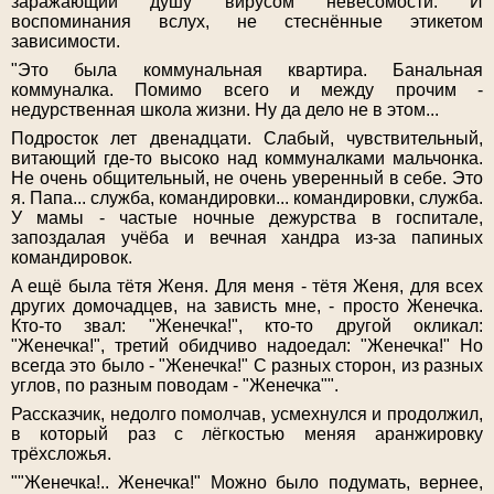
заражающий душу вирусом невесомости. И
воспоминания вслух, не стеснённые этикетом
зависимости.
"Это была коммунальная квартира. Банальная
коммуналка. Помимо всего и между прочим -
недурственная школа жизни. Ну да дело не в этом...
Подросток лет двенадцати. Слабый, чувствительный,
витающий где-то высоко над коммуналками мальчонка.
Не очень общительный, не очень уверенный в себе. Это
я. Папа... служба, командировки... командировки, служба.
У мамы - частые ночные дежурства в госпитале,
запоздалая учёба и вечная хандра из-за папиных
командировок.
A ещё была тётя Женя. Для меня - тётя Женя, для всех
других домочадцев, на зависть мне, - просто Женечка.
Кто-то звал: "Женечка!", кто-то другой окликал:
"Женечка!", третий обидчиво надоедал: "Женечка!" Но
всегда это было - "Женечка!" C разных сторон, из разных
углов, по разным поводам - "Женечка"".
Рассказчик, недолго помолчав, усмехнулся и продолжил,
в который раз с лёгкостью меняя аранжировку
трёхсложья.
""Женечка!.. Женечка!" Можно было подумать, вернее,