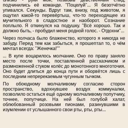
подчинились её команде. "Поцелуй"... Я безотчётно
упивался. Секунды. Вдруг там, внизу, под животом, я
ощутил какой-то перевёртыш, что-то переходящее из
мучительного в сладостное и наоборот. Сознание
поплыло. Я откинулся на подушку. "Всё хорошо. Так и
должно быть, - пробудил меня родной голос. - Отдохни"...
Через полчаса было блаженство, которого я никогда не
забуду. Перед тем как забыться, я прошептал то, о чём
мечтал всегда: "Женечка!""
... В купе воцарилось молчание. Оно по праву заняло
место после точки, поставленной рассказчиком и
размноженной стуком колёс до монотонного многоточия.
Оно будет длиться до конца пути и оборвётся лишь с
последним непререкаемым чугунным тычком.
По обоюдному молчаливому согласию сторон
пространство, вдохнувшее воздух коммуналки,
позволило остаться ещё одному молчаливому попутчику,
точнее, попутчице. На ней был голубой халат,
облюбованный розовыми пионами, разинувшими в
изумлении от услышанного свои рты, рты, рты...