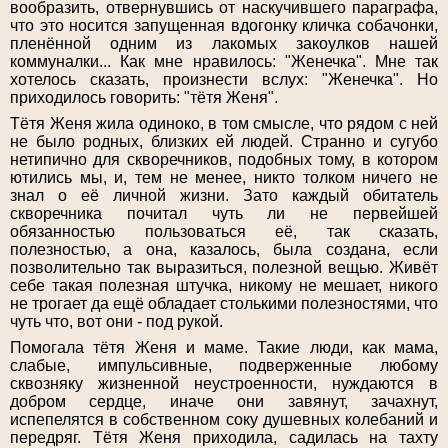
вообразить, отвернувшись от наскучившего параграфа,
что это носится запущенная вдогонку кличка собачонки,
пленённой одним из лакомых закоулков нашей
коммуналки... Как мне нравилось: "Женечка". Мне так
хотелось сказать, произнести вслух: "Женечка". Но
приходилось говорить: "тётя Женя".
Тётя Женя жила одиноко, в том смысле, что рядом с ней
не было родных, близких ей людей. Странно и сугубо
нетипично для скворечников, подобных тому, в котором
ютились мы, и, тем не менее, никто толком ничего не
знал о её личной жизни. Зато каждый обитатель
скворечника почитал чуть ли не первейшей
обязанностью пользоваться её, так сказать,
полезностью, а она, казалось, была создана, если
позволительно так выразиться, полезной вещью. Живёт
себе такая полезная штучка, никому не мешает, никого
не трогает да ещё обладает столькими полезностями, что
чуть что, вот они - под рукой.
Помогала тётя Женя и маме. Такие люди, как мама,
слабые, импульсивные, подверженные любому
сквозняку жизненной неустроенности, нуждаются в
добром сердце, иначе они завянут, зачахнут,
испепелятся в собственном соку душевных колебаний и
передряг. Тётя Женя приходила, садилась на тахту