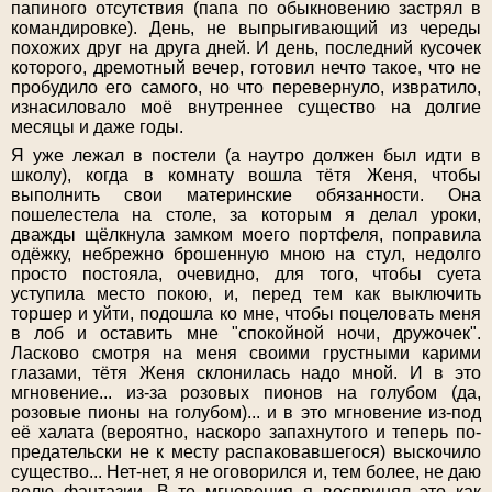
папиного отсутствия (папа по обыкновению застрял в
командировке). День, не выпрыгивающий из череды
похожих друг на друга дней. И день, последний кусочек
которого, дремотный вечер, готовил нечто такое, что не
пробудило его самого, но что перевернуло, извратило,
изнасиловало моё внутреннее существо на долгие
месяцы и даже годы.
Я уже лежал в постели (а наутро должен был идти в
школу), когда в комнату вошла тётя Женя, чтобы
выполнить свои материнские обязанности. Она
пошелестела на столе, за которым я делал уроки,
дважды щёлкнула замком моего портфеля, поправила
одёжку, небрежно брошенную мною на стул, недолго
просто постояла, очевидно, для того, чтобы суета
уступила место покою, и, перед тем как выключить
торшер и уйти, подошла ко мне, чтобы поцеловать меня
в лоб и оставить мне "спокойной ночи, дружочек".
Ласково смотря на меня своими грустными карими
глазами, тётя Женя склонилась надо мной. И в это
мгновение... из-за розовых пионов на голубом (да,
розовые пионы на голубом)... и в это мгновение из-под
её халата (вероятно, наскоро запахнутого и теперь по-
предательски не к месту распаковавшегося) выскочило
существо... Нет-нет, я не оговорился и, тем более, не даю
волю фантазии. В те мгновения я воспринял это как