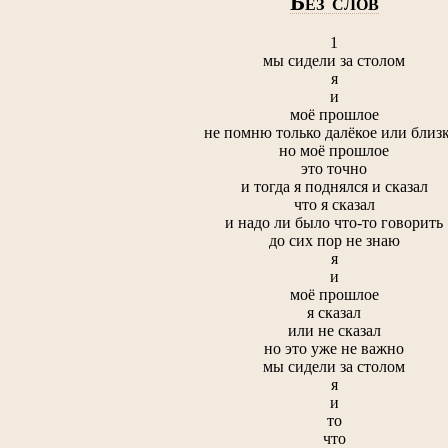
Б
ЕЗ СЛОВ
1
мы сидели за столом
я
и
моё прошлое
не помню только далёкое или близ
но моё прошлое
это точно
и тогда я поднялся и сказал
что я сказал
и надо ли было что-то говорить
до сих пор не знаю
я
и
моё прошлое
я сказал
или не сказал
но это уже не важно
мы сидели за столом
я
и
то
что