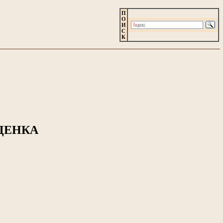
П
О
И
С
К
ЦЕНКА