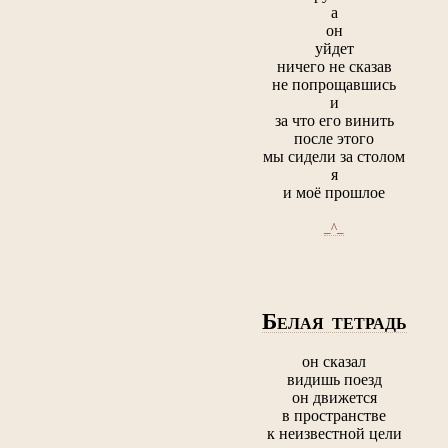
а
он
уйдет
ничего не сказав
не попрощавшись
и
за что его винить
после этого
мы сидели за столом
я
и моё прошлое
_^_
Б
ЕЛАЯ ТЕТРАДЬ
он сказал
видишь поезд
он движется
в пространстве
к неизвестной цели