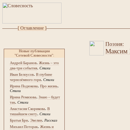
[ Оглавление ]
Поэзия:
Максим 
Новые публикации
"Сетевой Словесности":
.
Андрей Баранов
Жизнь – это
.
два-три события
Стихи
.
Иван Белоусов
В глубине
.
чернозёмного горя
Стихи
.
.
Ирина Подюкова
Про жизнь
Стихи
.
Ирина Ремизова
Знаю – будет
.
так
Стихи
.
Анастасия Скорикова
В
.
тишайшем снегу
Стихи
.
.
Братья Бри
Эвелин
Рассказ
.
Михаил Поторак
Жизнь и