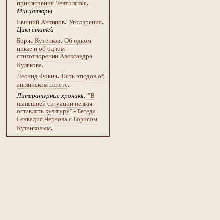
.
приключения Левтолстоя
Миниатюры
.
.
Евгений Антипов
Угол зрения
Цикл статей
.
Борис Кутенков
Об одном
цикле и об одном
стихотворении Александра
.
Куликова
.
Леонид Фокин
Пять этюдов об
.
английском сонете
Литературные хроники:
"В
нынешней ситуации нельзя
оставлять культуру" - Беседа
Геннадия Чернова с Борисом
.
Кутенковым