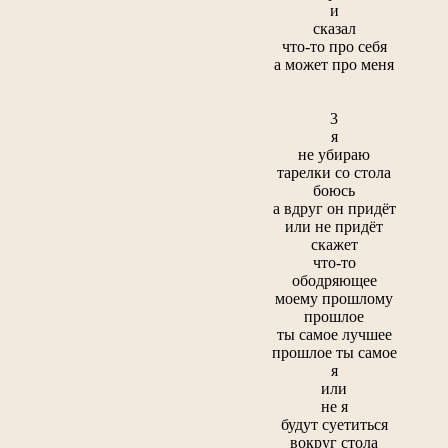
и
сказал
что-то про себя
а может про меня
3
я
не убираю
тарелки со стола
боюсь
а вдруг он придёт
или не придёт
скажет
что-то
ободряющее
моему прошлому
прошлое
ты самое лучшее
прошлое ты самое
я
или
не я
будут суетиться
вокруг стола