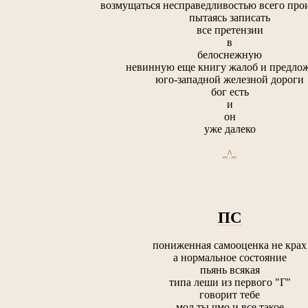
возмущаться несправедливостью всего про
пытаясь записать
все претензии
в
белоснежную
невинную еще книгу жалоб и предло
юго-западной железной дороги
бог есть
и
он
уже далеко
_^_
ПС
пониженная самооценка не крах
а нормальное состояние
пьянь всякая
типа леши из первого "Г"
говорит тебе
мол ты чмо и все такое