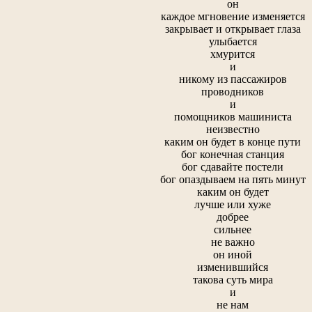
он
каждое мгновение изменяется
закрывает и открывает глаза
улыбается
хмурится
и
никому из пассажиров
проводников
и
помощников машиниста
неизвестно
каким он будет в конце пути
бог конечная станция
бог сдавайте постели
бог опаздываем на пять минут
каким он будет
лучше или хуже
добрее
сильнее
не важно
он иной
изменившийся
такова суть мира
и
не нам