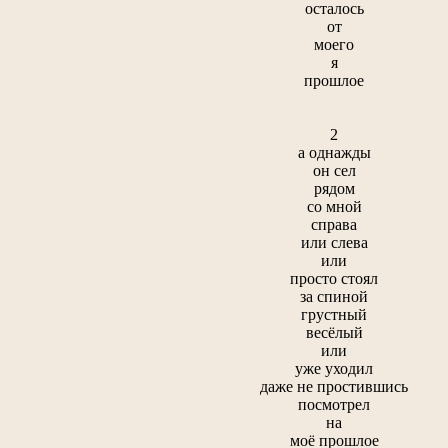
осталось
от
моего
я
прошлое
2
а однажды
он сел
рядом
со мной
справа
или слева
или
просто стоял
за спиной
грустный
весёлый
или
уже уходил
даже не простившись
посмотрел
на
моё прошлое