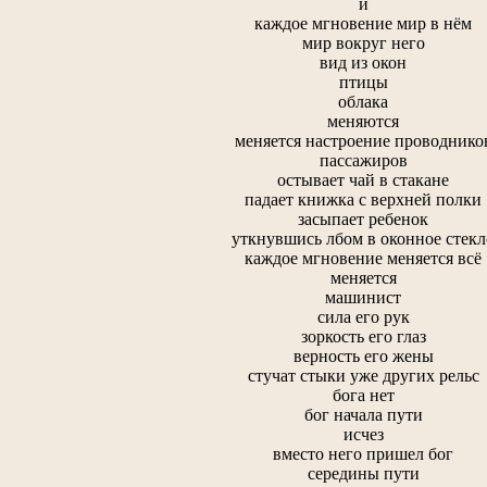
и
каждое мгновение мир в нём
мир вокруг него
вид из окон
птицы
облака
меняются
меняется настроение проводнико
пассажиров
остывает чай в стакане
падает книжка с верхней полки
засыпает ребенок
уткнувшись лбом в оконное стекл
каждое мгновение меняется всё
меняется
машинист
сила его рук
зоркость его глаз
верность его жены
стучат стыки уже других рельс
бога нет
бог начала пути
исчез
вместо него пришел бог
середины пути