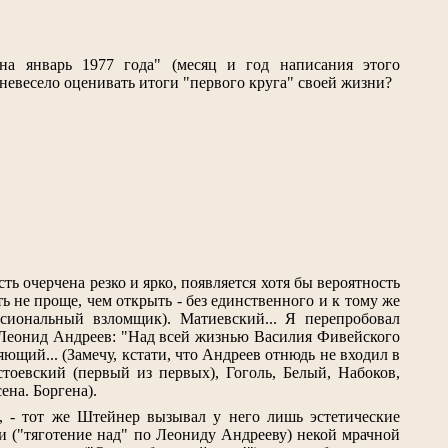
на январь 1977 года" (месяц и год написания этого
 невесело оценивать итоги "первого круга" своей жизни?
ь очерчена резко и ярко, появляется хотя бы вероятность
ть не проще, чем открыть - без единственного и к тому же
ссиональный взломщик). Матиевский... Я перепробовал
о Леонид Андреев: "Над всей жизнью Василия Фивейского
ющий... (Замечу, кстати, что Андреев отнюдь не входил в
тоевский (первый из первых), Гоголь, Белый, Набоков,
ена. Боргена).
 - тот же Штейнер вызывал у него лишь эстетические
и ("тяготение над" по Леониду Андрееву) некой мрачной