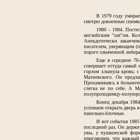
В 1979 году умирае
смотрю довоенные снимки.
1980 - 1984. Посте
английским "out"ом. Кол
Анекдотически заканчив
писателем, уверяющим (пр
пороге означенной либера
Еще в середине 70
совершает оттуда самый 
горлом хлынула кровь; 
Матиевского. Он предла
Прохаживаясь в больничн
слегка не по себе. А М
полупроходимцу-полуюроди
Конец декабря 1984
успеваем открыть дверь в
панельно-блочные.
И вот события 1985
последний раз. Он держи
увы, у пушкинской форму
приговорен, что каждый