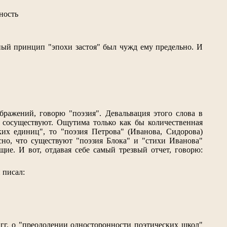
ность
ьный принцип "эпохи застоя" был чужд ему предельно. И
бражений, говорю "поэзия". Девальвация этого слова в
) сосуществуют. Ощутима только как бы количественная
ких единиц", то "поэзия Петрова" (Иванова, Сидорова)
сно, что существуют "поэзия Блока" и "стихи Иванова"
ие. И вот, отдавая себе самый трезвый отчет, говорю:
 писал:
 гг. о "преодолении односторонности поэтических школ"