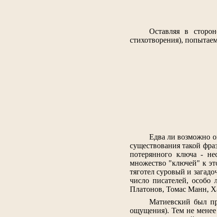
Оставляя в сторон
стихотворения), попытаем
Едва ли возможно оп
существования такой фраз
потерянного ключа - не
множество "ключей" к эт
тяготел суровый и загадо
число писателей, особо 
Платонов, Томас Манн, Ха
Матиевский был пр
ощущения). Тем не менее