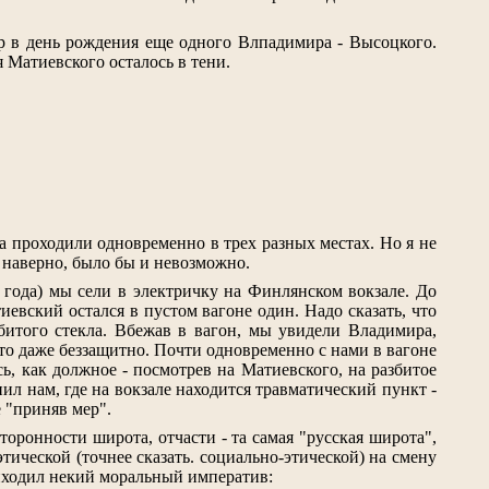
ер в день рождения еще одного Влпадимира - Высоцкого.
 Матиевского осталось в тени.
а проходили одновременно в трех разных местах. Но я не
, наверно, было бы и невозможно.
 года) мы сели в электричку на Финлянском вокзале. До
евский остался в пустом вагоне один. Надо сказать, что
збитого стекла. Вбежав в вагон, мы увидели Владимира,
-то даже беззащитно. Почти одновременно с нами в вагоне
сь, как должное - посмотрев на Матиевского, на разбитое
ил нам, где на вокзале находится травматический пункт -
е "приняв мер".
оронности широта, отчасти - та самая "русская широта",
тической (точнее сказать. социально-этической) на смену
иходил некий моральный императив: