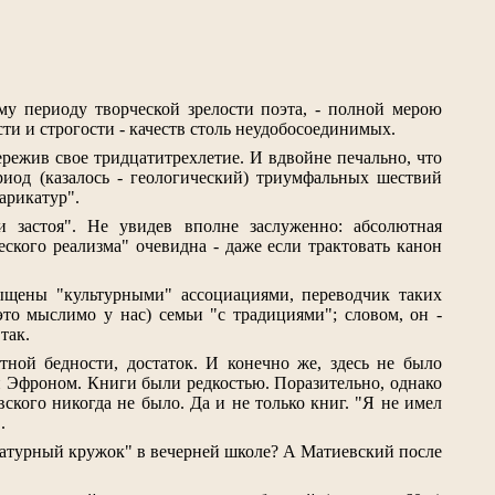
гому периоду творческой зрелости поэта, - полной мерою
ти и строгости - качеств столь неудобосоединимых.
ережив свое тридцатитрехлетие. И вдвойне печально, что
ериод (казалось - геологический) триумфальных шествий
арикатур".
 застоя". Не увидев вполне заслуженно: абсолютная
ского реализма" очевидна - даже если трактовать канон
сыщены "культурными" ассоциациями, переводчик таких
это мыслимо у нас) семьи "с традициями"; словом, он -
так.
тной бедности, достаток. И конечно же, здесь не было
и Эфроном. Книги были редкостью. Поразительно, однако
ского никогда не было. Да и не только книг. "Я не имел
.
ературный кружок" в вечерней школе? А Матиевский после