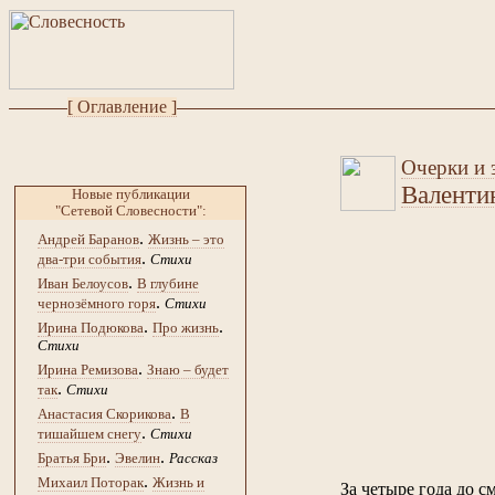
[ Оглавление ]
Очерки и э
Валенти
Новые публикации
"Сетевой Словесности":
.
Андрей Баранов
Жизнь – это
.
два-три события
Стихи
.
Иван Белоусов
В глубине
.
чернозёмного горя
Стихи
.
.
Ирина Подюкова
Про жизнь
Стихи
.
Ирина Ремизова
Знаю – будет
.
так
Стихи
.
Анастасия Скорикова
В
.
тишайшем снегу
Стихи
.
.
Братья Бри
Эвелин
Рассказ
.
Михаил Поторак
Жизнь и
За четыре года до с