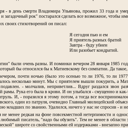
ря - в день смерти Владимира Ульянова, прожил 33 года и ум
 и загадочный рок" постарался сделать все возможное, чтобы имя
их своих стихотворений он писал:
Я сегодня пью и ем
Я приятель разных братий
Завтра - буду убиен
Или разобьет кондратий.
атии" были очень разны. И поминки вечером 28 января 1985 год
 который бы относился бы к Матиевскому без симпатии. Да такое
чером, почти ночью (было это осенью то ли 1976, то ли 1977
алось несколько минут. Мы с приятелем вышли покурить, а Мати
 подавлен. - молчалив, неприветлив... Вдруг раздался звон ра
й рамы. Рука его была в крови. И он улыбался - смущенно и как
руль. И, - поразился я этому потом, а тогда все воспринимало
евского, один из патруля, очевидно Главный милицейский объясн
бою младших по званию. Удалился, ничего у нас не спросив - и н
 не менее редкая на фоне повсекместной нетерпимости и одност
 любимый писатель, "надо бы обузить". Тем не менее в области э
ческой" широте со свойственными ей издержками - внезапно пр