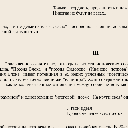
Только... гордлсть, преданность и неж
Никогда не будут на весах...
ворю, - и не делайте, как я делаю" - основополагающий морал
полной взаимностью.
III
о. Совершенно сознательно, отнюдь не из стилистических соо
дна. "Поэзия Блока" и "поэзия Сидорова" (Иванова, петрова
эзия Блока" имеет потенциал в 95 неких условных "поэтичес
ы или две, но точно такие же "единицы". Хотя совершенно я
и в какие количественные отношения между собой не вступающ
граммной" и одновременно "итоговой" поэме "На круги своя" он
...твой идеал
Кровосмешенье всех поэтов.
ой поэзии нашего века высказывалась подобная мысль. В 20-е