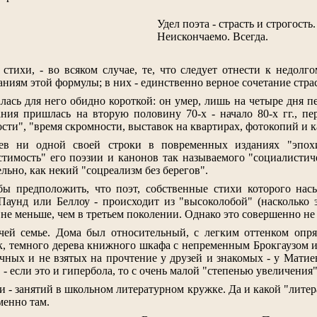
Удел поэта - страсть и строгость.
Неискончаемо. Всегда.
 стихи, - во всяком случае, те, что следует отнести к недол
ниям этой формулы; в них - единственно верное сочетание страс
алась для него обидно короткой: он умер, лишь на четыре дня п
ания пришлась на вторую половину 70-х - начало 80-х гг., п
сти", "время скромности, выставок на квартирах, фотокопий и к
ев ни одной своей строки в повременных изданиях "эпохи
стимость" его поэзии и канонов так называемого "социалистиче
льно, как некий "соцреализм без берегов".
бы предположить, что поэт, собственные стихи которого на
Паунд или Беллоу - происходит из "высоколобой" (насколько 
 не меньше, чем в третьем поколении. Однако это совершенно не 
чей семье. Дома был относительный, с легким оттенком опря
к, темного дерева книжного шкафа с непременным Брокгаузом 
чных и не взятых на прочтение у друзей и знакомых - у Матиев
, - если это и гипербола, то с очень малой "степенью увеличения"
ти - занятий в школьном литературном кружке. Да и какой "лит
менно там.