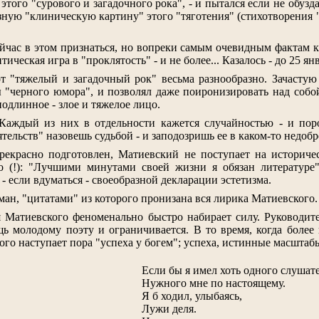
того "сурового и загадочного рока", - и пытался если не обузда
азную "клиническую картину" этого "тяготения" (стихотворения "
йчас в этом признаться, но вопреки самым очевидным фактам каз
тическая игра в "проклятость" - и не более... Казалось - до 25 янв
т "тяжелый и загадочный рок" весьма разнообразно. Зачастую
 "черного юмора", и позволял даже поиронизировать над собо
подлинное - злое и тяжелое лицо.
 Каждый из них в отдельности кажется случайностью - и поро
ятельств" назовешь судьбой - и заподозришь ее в каком-то недоб
прекрасно подготовлен, Матиевский не поступает на историче
го (!): "Лучшими минутами своей жизни я обязан литератур
- если вдуматься - своеобразной декларации эстетизма.
ман, "цитатами" из которого пронизана вся лирика Матиевского.
я Матиевского феноменально быстро набирает силу. Руководит
ь молодому поэту и ограничивается. В то время, когда более 
ого наступает пора "успеха у богем"; успеха, истинные масштабы
Если бы я имел хоть одного слушате
Нужного мне по настоящему.
Я б ходил, улыбаясь,
Лужи деля.