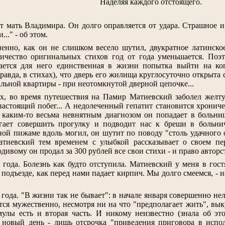
Наделяя каждого отстоящего.
т мать Владимира. Он долго оправляется от удара. Страшное 
.." - об этом.
пенно, как он не слишком весело шутил, двукратное латинское "
ичество оригинальных стихов год от года уменьшается. Поэт 
ается для него единственная в жизни попытка выйти на ког
авда, в стихах), что дверь его жилища круглосуточно открыта 
льной квартиры - при неотомкнутой дверной цепочке...
-х, во время путешествия на Памир Матиевский заболел желту
настоящий побег... А недолеченный гепатит становится хрониче
с каким-то весьма невнятным диагнозом он попадает в больни
гает совершить прогулку и подводит нас к бреши в больнич
ой пижаме вдоль могил, он шутит по поводу "столь удачного 
атиевский тем временем с улыбкой рассказывает о своем пер
вому он продал за 300 рублей все свои стихи - и право авторст
 года. Болезнь как будто отступила. Матиевский у меня в гос
 подъезде, как перед нами падает кирпич. Мы долго смеемся, - и
 года. "В жизни так не бывает": в начале января совершенно не
тся мужественно, несмотря ни на что "предполагает жить", вык
лы есть и вторая часть. И никому неизвестно (знала об это
 новый день - лишь отсрочка "приведения приговора в исполн