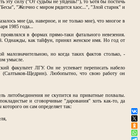
ть эту силу ("От судьбы не уйдешь!"), то ъотя бы постичь
Бесы", "Желчно с миром рядится хаос...", "Злой старик" и
алось мне (да, наверное, и не только мне), что многое в
аря 1985 года...
 проявлялся в формах прямо-таки фатального невезения.
й. Однажды, как тайфун, принял женское имя. Но год от
й малозначительною, но когда таких фактов столько, -
ром умысле.
ский факультет ЛГУ. Он не успевает переписать набело
е" (Салтыков-Щедрин). Любопытно, что свою работу он
ель литобъединения не скупится на приватные похвалы.
покладистые и сговорчивые "дарования" хоть как-то, да
 которого он сам определяет так:
ля,