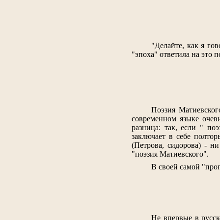
"Делайте, как я го
"эпоха" ответила на это 
Поэзия Матиевског
современном языке очеви
разница: так, если " по
заключает в себе полтор
(Петрова, сидорова) - н
"поэзия Матиевского".
В своей самой "про
Не впервые в русск