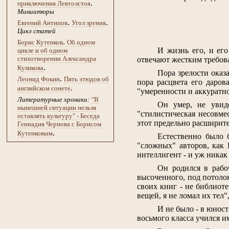
.
приключения Левтолстоя
Миниатюры
.
.
Евгений Антипов
Угол зрения
Цикл статей
.
Борис Кутенков
Об одном
И жизнь его, и его
цикле и об одном
стихотворении Александра
отвечают жестким требова
.
Куликова
Пора зрелости оказ
.
Леонид Фокин
Пять этюдов об
пора расцвета его даров
.
английском сонете
"умеренности и аккуратно
Литературные хроники:
"В
Он умер, не увид
нынешней ситуации нельзя
"стилистическая несовме
оставлять культуру" - Беседа
этот предельно расширите
Геннадия Чернова с Борисом
.
Кутенковым
Естественно было 
"сложных" авторов, как 
интеллигент - и уж никак
Он родился в рабо
высоченного, под потоло
своих книг - не библиоте
вещей, я не ломал их тел"
И не было - в юнос
восьмого класса учился и