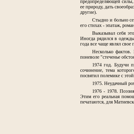
предопределяющей силы, э
ее природу, дать своеобр
другие).
Стыдно и больно се
его стихах - эпатаж, роман
Выказывал себя это
Иногда рядился в одежды
года все чаще являл свое 
Несколько фактов.
поневоле "стеченье обсто
1974 год. Будучи 
сочинение, тема которо
посвятил полемике с этой 
1975. Неудачный ро
1976 - 1978. Поэзи
Этим его реальная помощ
печатаются, для Матиевск