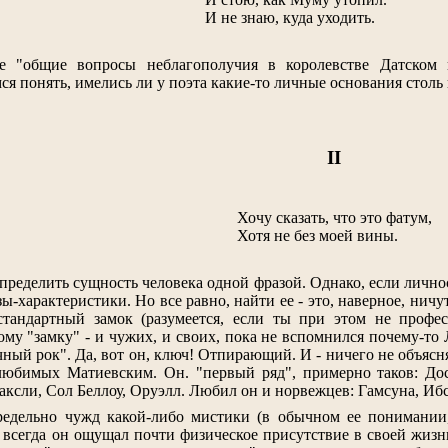
И не знаю, куда уходить.
е "общие вопросы неблагополучия в королевстве Датском 
ся понять, имелись ли у поэта какие-то личные основания столь
II
Хочу сказать, что это фатум,
Хотя не без моей вины.
ределить сущность человека одной фразой. Однако, если личност
ы-характеристики. Но все равно, найти ее - это, наверное, ничу
стандартный замок (разумеется, если ты при этом не профе
ому "замку" - и чужих, и своих, пока не вспомнился почему-т
чный рок". Да, вот он, ключ! Отпирающий. И - ничего не объясня
любимых Матиевским. Он. "первый ряд", примерно таков: Дос
ксли, Сол Беллоу, Оруэлл. Любил он и норвежцев: Гамсуна, Ибс
едельно чужд какой-либо мистики (в обычном ее понимании,
 всегда он ощущал почти физическое присутствие в своей жизн