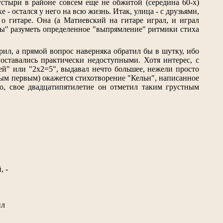
устыри в районе совсем еще не обжитой (середина 60-х)
 остался у него на всю жизнь. Итак, улица - с друзьями,
о гитаре. Она (а Матиевский на гитаре играл, и играл
ары" разуметь определенное "выпрямление" ритмики стиха
рил, а прямой вопрос наверняка обратил бы в шутку, ибо
 оставались практически недоступными. Хотя интерес, с
й" или "2х2=5", выдавал нечто большее, нежели просто
мым первым) окажется стихотворение "Кельн", написанное
о, свое двадцатипятилетие он отметил таким грустным
, -
ил