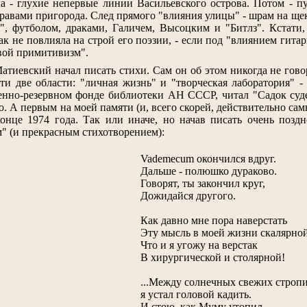
а - глухие непервые линии Васильевского острова. Потом - п
авами пригорода. След прямого "влияния улицы" - шрам на щеке -
, футболом, драками, Галичем, Высоцким и "Битлз". Кстати, 
ак не повлияла на строй его поэзии, - если под "влиянием гит
вой примитивизм".
Матиевский начал писать стихи. Сам он об этом никогда не гово
ти две области: "личная жизнь" и "творческая лаборатория" -
енно-резервном фонде библиотеки АН СССР, читал "Садок суде
. А первым на моей памяти (и, всего скорей, действительно са
онце 1974 года. Так или иначе, но начав писать очень поздн
" (и прекрасным стихотворением):
Vademecum окончился вдруг.
Дальше - полюшко дураково.
Говорят, ты закончил круг,
Дожидайся другого.
Как давно мне пора наверстать
Эту мысль в моей жизни скалярной
Что и я угожу на верстак
В хирургической и столярной!
...Между солнечных свежих строп
я устал головой кадить.
И стою, как Муму утопил.