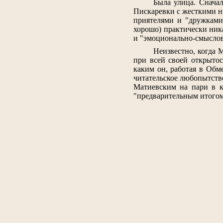
Была улица. Сначал
Пискаревки с жесткими нр
приятелями и "дружками"
хорошо) практически ник
и "эмоционально-смысло
Неизвестно, когда 
при всей своей открытос
каким он, работая в Обм
читательское любопытство
Матиевским на пари в к
"предварительным итогом