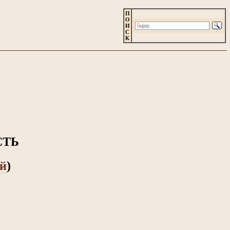
П
О
И
С
К
СТЬ
й
)