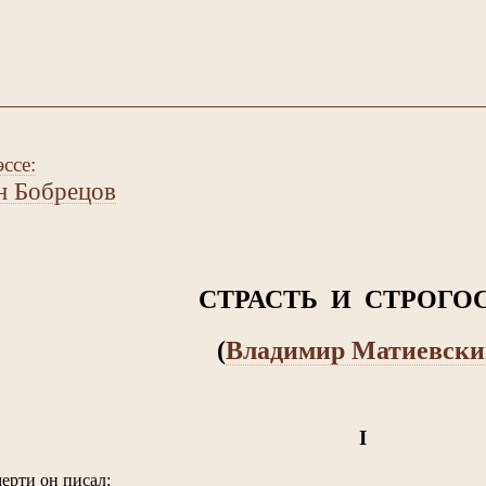
ссе:
н Бобрецов
СТРАСТЬ И СТРОГО
(
Владимир Матиевски
I
мерти он писал: