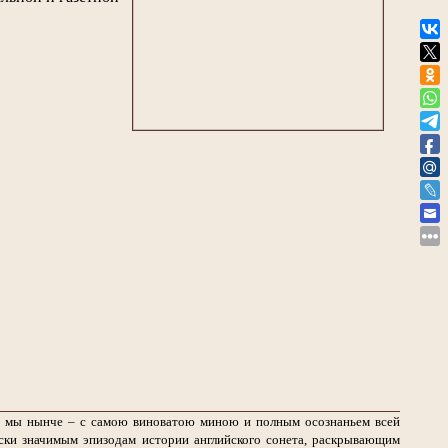
ем мы нынче – с самою виноватою миною и полным осознаньем всей
ски значимым эпизодам истории английского сонета, раскрывающим