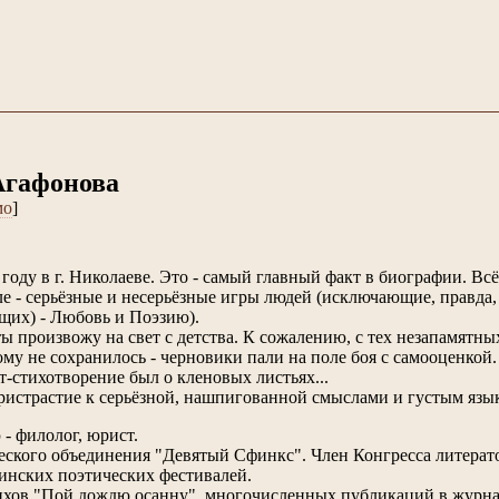
Агафонова
мо
]
 году в г. Николаеве. Это - самый главный факт в биографии. Всё
е - серьёзные и несерьёзные игры людей (исключающие, правда,
щих) - Любовь и Поэзию).
ы произвожу на свет с детства. К сожалению, с тех незапамятны
ому не сохранилось - черновики пали на поле боя с самооценко
т-стихотворение был о кленовых листьях...
ристрастие к серьёзной, нашпигованной смыслами и густым язык
- филолог, юрист.
еского объединения "Девятый Сфинкс". Член Конгресса литерат
инских поэтических фестивалей.
ихов "Пой дождю осанну", многочисленных публикаций в журна