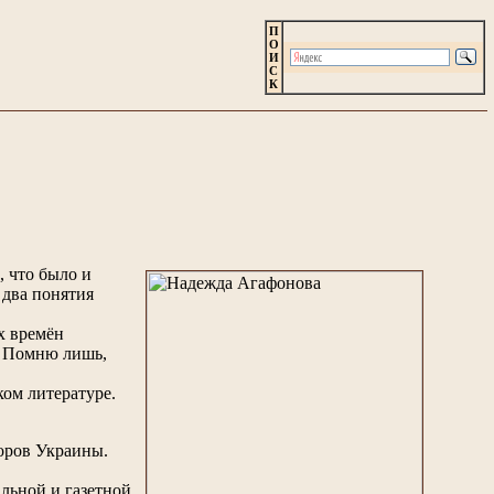
П
О
И
С
К
, что было и
 два понятия
х времён
й. Помню лишь,
ом литературе.
оров Украины.
льной и газетной