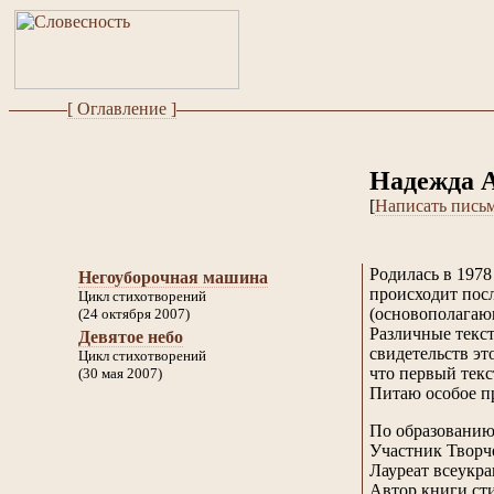
[ Оглавление ]
Надежда 
[
Написать пись
Родилась в 1978
Негоуборочная машина
происходит посл
Цикл стихотворений
(основополагаю
(24 октября 2007)
Различные текст
Девятое небо
свидетельств эт
Цикл стихотворений
что первый текс
(30 мая 2007)
Питаю особое п
По образованию 
Участник Творч
Лауреат всеукра
Автор книги ст