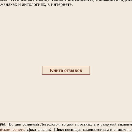
ьманахах и антологиях, в интернете.
Книга отзывов
ры
.
[Во дни сомнений Левтолстоя, во дни тягостных его раздумий заглян
йском сонете
.
Цикл статей
.
[Цикл посвящен малоизвестным и символиче