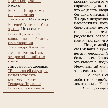
Братья Бри
.
Эвелин
.
кровати, дрожа от 
Рассказ
спросит - "ну, как
что же делать. Люд
Михаил Поторак
.
Жизнь
без одного месяца.
и приключения
Теперь я почувство
Левтолстоя
.
Миниатюры
насторожился, пото
Евгений Антипов
.
Угол
было стыдно, потому
зрения
.
Цикл статей
и попросил нареза
Борис Кутенков
.
Об
раздеваться, сел з
одном цикле и об одном
мне, и я погасил его.
стихотворении
Передо мной раскач
Александра Куликова
.
свет метался в луж
Леонид Фокин
.
Пять
ветер и мерцающий с
этюдов об английском
больше всего боялся
сонете
.
это бывает с людьм
Неожиданный случай
Литературные хроники:
зависело от меня...
"В нынешней ситуации
А пока я сидел в 
нельзя оставлять
добраться до своей
культуру" - Беседа
ломтики сыра. Как х
Геннадия Чернова с
Я заснул сидя и пр
Борисом Кутенковым
.