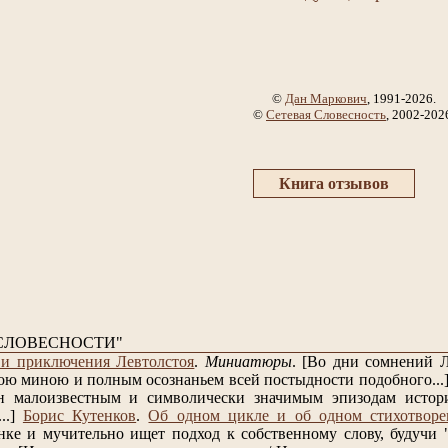
©
Дан Маркович
, 1991-2026.
©
Сетевая Словесность
, 2002-202
Книга отзывов
СЛОВЕСНОСТИ"
и приключения Левтолстоя
.
Миниатюры
.
[Во дни сомнений Л
ою миною и полным осознаньем всей постыдности подобного...
н малоизвестным и символически значимым эпизодам истори
..]
Борис Кутенков
.
Об одном цикле и об одном стихотворе
нке и мучительно ищет подход к собственному слову, будучи "п