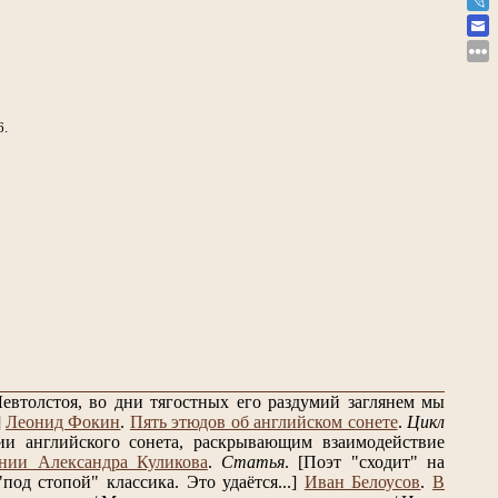
6.
евтолстоя, во дни тягостных его раздумий заглянем мы
]
Леонид Фокин
.
Пять этюдов об английском сонете
.
Цикл
и английского сонета, раскрывающим взаимодействие
нии Александра Куликова
.
Статья
.
[Поэт "сходит" на
од стопой" классика. Это удаётся...]
Иван Белоусов
.
В