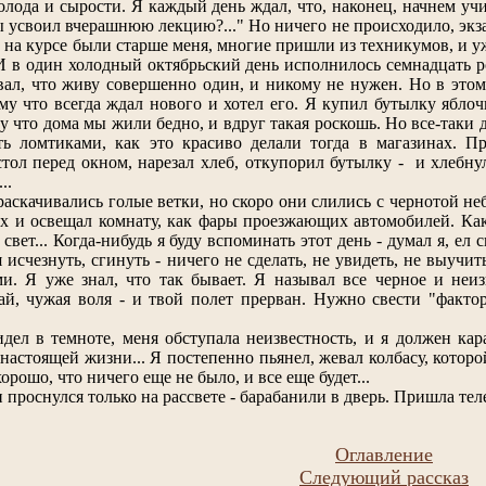
холода и сырости. Я каждый день ждал, что, наконец, начнем уч
 ты усвоил вчерашнюю лекцию?..." Но ничего не происходило, эк
и на курсе были старше меня, многие пришли из техникумов, и у
 И в один холодный октябрьский день исполнилось семнадцать ро
вал, что живу совершенно один, и никому не нужен. Но в этом 
му что всегда ждал нового и хотел его. Я купил бутылку ябло
 что дома мы жили бедно, и вдруг такая роскошь. Но все-таки д
ть ломтиками, как это красиво делали тогда в магазинах. 
а стол перед окном, нарезал хлеб, откупорил бутылку - и хлебн
..
ивались голые ветки, но скоро они слились с чернотой неба.
ах и освещал комнату, как фары проезжающих автомобилей. Каки
вет... Когда-нибудь я буду вспоминать этот день - думал я, ел 
 исчезнуть, сгинуть - ничего не сделать, не увидеть, не выучит
и. Я уже знал, что так бывает. Я называл все черное и неиз
, чужая воля - и твой полет прерван. Нужно свести "фактор 
темноте, меня обступала неизвестность, и я должен карабк
, настоящей жизни... Я постепенно пьянел, жевал колбасу, кото
орошо, что ничего еще не было, и все еще будет...
оснулся только на рассвете - барабанили в дверь. Пришла теле
Оглавление
Следующий рассказ