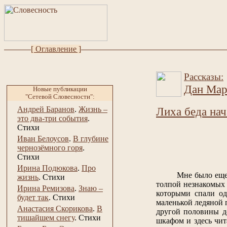
[ Оглавление ]
Рассказы:
Дан Мар
Новые публикации
"Сетевой Словесности":
Андрей Баранов
.
Жизнь –
Лиха беда нач
это два-три события
.
Стихи
Иван Белоусов
.
В глубине
чернозёмного горя
.
Стихи
Ирина Подюкова
.
Про
Мне было еще шест
жизнь
.
Стихи
толпой незнакомых 
Ирина Ремизова
.
Знаю –
которыми спали од
будет так
.
Стихи
маленькой ледяной 
Анастасия Скорикова
.
В
другой половины до
тишайшем снегу
.
Стихи
шкафом и здесь чит