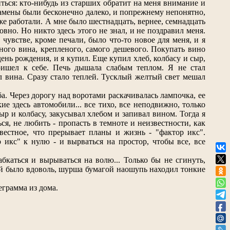
иться: кто-нибудь из старших обратит на меня внимание и
замены были бесконечно далеко, и попрежнему непонятно,
же работали. А мне было шестнадцать, вернее, семнадцать
вно. Но никто здесь этого не знал, и не поздравил меня.
чувстве, кроме печали, было что-то новое для меня, и я
чного вина, крепленого, самого дешевого. Покупать вино
ень рождения, и я купил. Еще купил хлеб, колбасу и сыр,
Пришел к себе. Печь дышала слабым теплом. Я не стал
ул вина. Сразу стало теплей. Тусклый желтый свет мешал
 Через дорогу над воротами раскачивалась лампочка, ее
е здесь автомобили... все тихо, все неподвижно, только
сыр и колбасу, закусывал хлебом и запивал вином. Тогда я
ься, не любить - пропасть в темноте и неизвестности, как
вестное, что прерывает планы и жизнь - "фактор икс".
икс" к нулю - и вырваться на простор, чтобы все, все
аться и вырываться на волю... Только бы не сгинуть,
рой было вдоволь, шурша бумагой наошупь находил тонкие
грамма из дома.