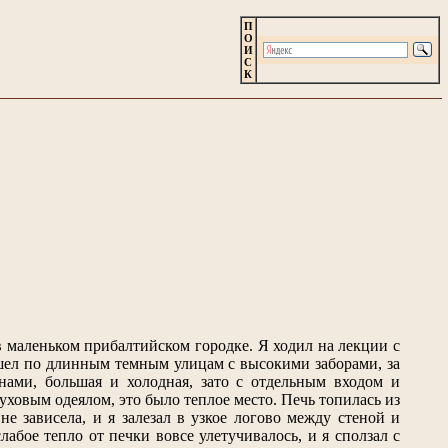
П
О
И
С
К
маленьком прибалтийском городке. Я ходил на лекции с
Я шел по длинным темным улицам с высокими заборами, за
ами, большая и холодная, зато с отдельным входом и
уховым одеялом, это было теплое место. Печь топилась из
не зависела, и я залезал в узкое логово между стеной и
абое тепло от печки вовсе улетучивалось, и я сползал с