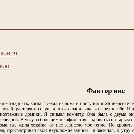
кович
ало
Фактор икс
надцать, когда я уехал из дома и поступил в Университет в 
людей, растерянно слушал, что-то записывал - и шел к себе. 
ноэтажные домики. Я снимал комнату. Она была с двумя окн
передней. В углу за большим шкафом стояла кровать со старым п
ма, где жила хозяйка, от нее зависело мое тепло. Но кровать 
ал, просматривал свои неуклюжие записи - и засыпал. К утру сл