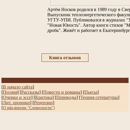
Артём Носков родился в 1989 году в Све
Выпускник теплоэнергетического факуль
УГТУ-УПИ. Публиковался в журналах "У
"Новая Юность". Автор книги стихов "
дробь". Живёт и работает в Екатеринбург
Книга отзывов
[
В начало сайта
]
[
Поэзия
] [
Рассказы
]
[
Повести и романы
]
[
Пьесы
]
[
Очерки и эссе
]
[
Критика
] [
Переводы
]
[
Теория сетературы
]
[
Лит. хроники
]
[
Рецензии
]
[
О pda-версии "Словесности"]