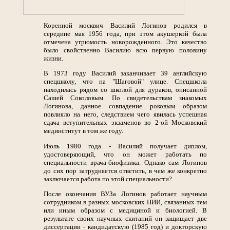
Коренной москвич Василий Логинов родился в
середине мая 1956 года, при этом акушеркой была
отмечена угрюмость новорожденного. Это качество
было свойственно Василию всю первую половину
жизни.
В 1973 году Василий заканчивает 39 английскую
спецшколу, что на "Шаговой" улице. Спецшкола
находилась рядом со школой для дураков, описанной
Сашей Соколовым. По свидетельствам знакомых
Логинова, данное совпадение роковым образом
повлияло на него, следствием чего явилась успешная
сдача вступительных экзаменов во 2-ой Московский
мединститут в том же году.
Июль 1980 года - Василий получает диплом,
удостоверяющий, что он может работать по
специальности врача-биофизика. Однако сам Логинов
до сих пор затрудняется ответить, в чем же конкретно
заключается работа по этой специальности?
После окончания ВУЗа Логинов работает научным
сотрудником в разных московских НИИ, связанных тем
или иным образом с медициной и биологией. В
результате своих научных скитаний он защищает две
диссертации - кандидатскую (1985 год) и докторскую