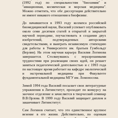
(1992 год) по специальностям "биохимия" и
"авиационная, космическая и морская медицина".
Можно отметить, что обе диссертации действительно
не имеют никакого отношения к биофизике.
До начавшегося в 1993 году коллапса российской
биомедицинской науки, Василий успевает опубликовать
около семи десятков статей в открытой и закрытой
научной периодике, поучаствовать в создании двух
изобретений, подтвержденных авторскими
свидетельствами, и выиграть независимую стипендию
для работы в Университете им. братьев Гумбольдт
(Берлин). На этом научная карьера Василия Логинова
завершается. Столкнувшись с неразрешимыми
трудностями при реализации своих идей, он решает
заняться педагогической деятельностью и с 1993 года
по настоящее время работает на кафедре экологической
и экстремальной медицины при Факультете
фундаментальной медицины МГУ им. Ломоносова.
Зимой 1994 года Василий посылает свои литературные
упражнения в Литинститут, проходит по конкурсу на
заочное отделение и зачисляется в творческий семинар
В.В.Орлова. В 1999 году Василий защищает диплом и
заканчивает Литинститут.
Сам Логинов считает, что это единственное крупное
везение в его жизни. Действительно, по оценкам