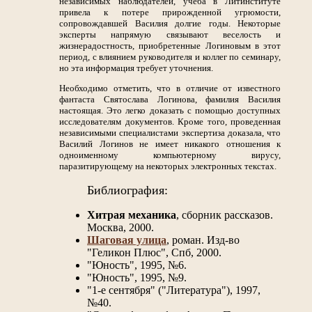
независимых наблюдателей, учеба в Литинституте
привела к потере прирожденной угрюмости,
сопровождавшей Василия долгие годы. Некоторые
эксперты напрямую связывают веселость и
жизнерадостность, приобретенные Логиновым в этот
период, с влиянием руководителя и коллег по семинару,
но эта информация требует уточнения.
Необходимо отметить, что в отличие от известного
фантаста Святослава Логинова, фамилия Василия
настоящая. Это легко доказать с помощью доступных
исследователям документов. Кроме того, проведенная
независимыми специалистами экспертиза доказала, что
Василий Логинов не имеет никакого отношения к
одноименному компьютерному вирусу,
паразитирующему на некоторых электронных текстах.
Библиография:
Хитрая механика
, сборник рассказов.
Москва, 2000.
Шаговая улица
, роман. Изд-во
"Геликон Плюс", Спб, 2000.
"Юность", 1995, №6.
"Юность", 1995, №9.
"1-е сентября" ("Литература"), 1997,
№40.