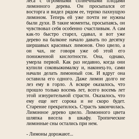
леса с огромными солнечными плодами
лимонного дерева. Он просыпался от
восторга и видел рядом ее, терпко пахнущую
лимоном. Теперь ей уже почти не нужны
были духи. В такие моменты, просыпаясь, он
чувствовал себя особенно счастливым. А сам
как-то быстро старел, сдавал, и вот уже
дерево на балконе начало давать по десятку
шершавых красивых лимонов. Оно цвело, а
он чах, не говоря уже об этой его
пониженной кислотности. Она, однако,
умерла первой. Как раз недавно, когда они
купили соковыжималку и, наконец-то, сами
начали делать лимонный сок. И вдруг она
оставила его одного. Даже лимон долго не
лез ему в горло. А вскоре оказалось, что
прошло только восемь лет, всего восемь лет
этой изнурительной страсти. Оказалось, что
ему еще нет сорока и не скоро будет.
Старение прекратилось. Страсть закончилась.
Лимонное дерево цвело. Лимонного цвета
шляпка висела в шкафу. Тропические
лимонные сны остались при нем.
- Лимоны дорожают...