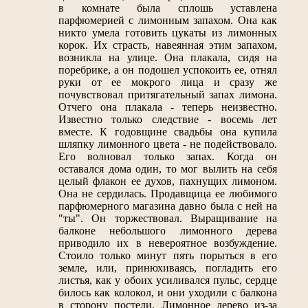
в комнате была сплошь уставлена
парфюмерией с лимонным запахом. Она как
никто умела готовить цукаты из лимонных
корок. Их страсть, навеянная этим запахом,
возникла на улице. Она плакала, сидя на
поребрике, а он подошел успокоить ее, отнял
руки от ее мокрого лица и сразу же
почувствовал притягательный запах лимона.
Отчего она плакала - теперь неизвестно.
Известно только следствие - восемь лет
вместе. К годовщине свадьбы она купила
шляпку лимонного цвета - не подействовало.
Его волновал только запах. Когда он
оставался дома один, то мог вылить на себя
целый флакон ее духов, пахнущих лимоном.
Она не сердилась. Продавщица ее любимого
парфюмерного магазина давно была с ней на
"ты". Он торжествовал. Выращивание на
балконе небольшого лимонного дерева
приводило их в невероятное возбуждение.
Стоило только минут пять порыться в его
земле, или, принюхиваясь, погладить его
листья, как у обоих усиливался пульс, сердце
билось как колокол, и они уходили с балкона
в сторону постели. Лимонное дерево из-за