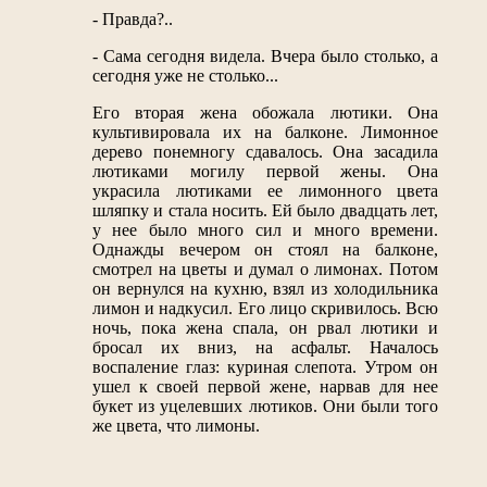
- Правда?..
- Сама сегодня видела. Вчера было столько, а
сегодня уже не столько...
Его вторая жена обожала лютики. Она
культивировала их на балконе. Лимонное
дерево понемногу сдавалось. Она засадила
лютиками могилу первой жены. Она
украсила лютиками ее лимонного цвета
шляпку и стала носить. Ей было двадцать лет,
у нее было много сил и много времени.
Однажды вечером он стоял на балконе,
смотрел на цветы и думал о лимонах. Потом
он вернулся на кухню, взял из холодильника
лимон и надкусил. Его лицо скривилось. Всю
ночь, пока жена спала, он рвал лютики и
бросал их вниз, на асфальт. Началось
воспаление глаз: куриная слепота. Утром он
ушел к своей первой жене, нарвав для нее
букет из уцелевших лютиков. Они были того
же цвета, что лимоны.