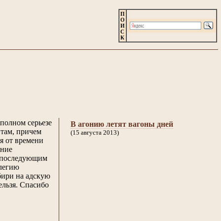
П
О
И
С
К
 полном серьезе
В агонию летят вагоны дней
 там, причем
(15 августа 2013)
я от времени
ание
с последующим
ллегию
бири на адскую
льзя. Спасибо