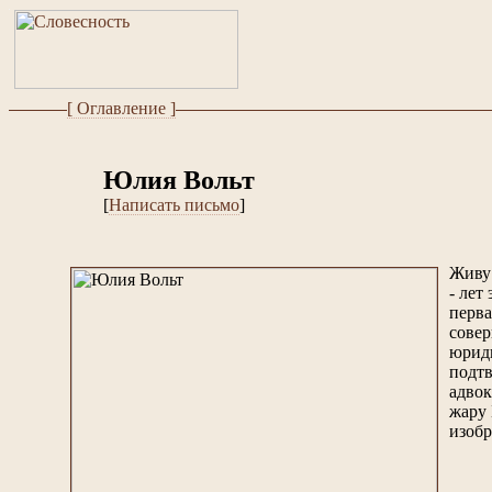
[ Оглавление ]
Юлия Вольт
[
Написать письмо
]
Живу 
- лет
перва
совер
юриди
подтв
адвок
жару 
изобр