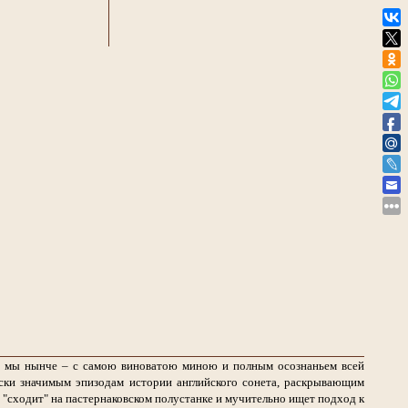
ем мы нынче – с самою виноватою миною и полным осознаньем всей
ски значимым эпизодам истории английского сонета, раскрывающим
 "сходит" на пастернаковском полустанке и мучительно ищет подход к