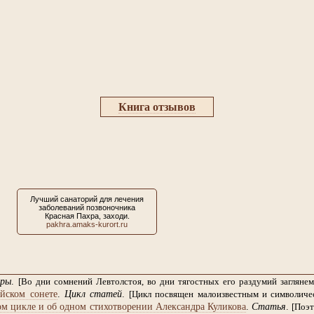
Книга отзывов
Лучший санаторий для
лечения
заболеваний позвоночника
Красная Пахра, заходи.
pakhra.amaks-kurort.ru
ры
.
[Во дни сомнений Левтолстоя, во дни тягостных его раздумий заглян
йском сонете
.
Цикл статей
.
[Цикл посвящен малоизвестным и символиче
м цикле и об одном стихотворении Александра Куликова
.
Статья
.
[Поэт