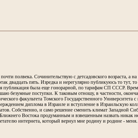
почти полвека. Сочинительствую с детсадовского возраста, а на
 этак двадцать пять. Изредка и нерегулярно публикуюсь то тут, то
я публикация была еще гонорарной, по тарифам СП СССР. Врем
шаю безумные поступки. К таковым отношу, в частности, оконч
ческого факультета Томского Государственного Университета 
ерждением диплома в Израиле и вступление в Израильскую ко
атов. Собственно, и само решение сменить климат Западной Си
Ближнего Востока продуманным и взвешенным назвать никак не
етателю интернета, который вернул мне родину и родине - меня.