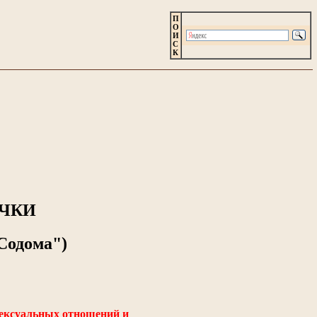
П
О
И
С
К
ЧКИ
Содома")
сексуальных отношений и