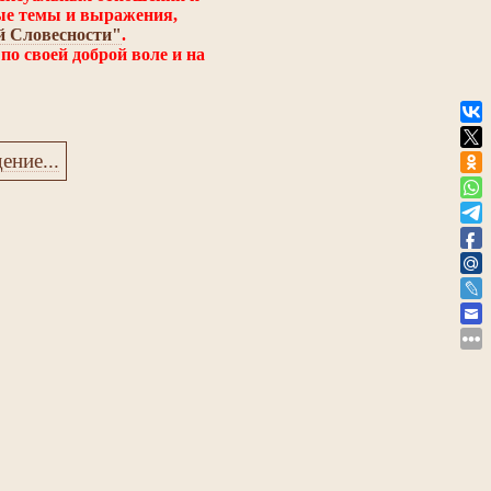
ые темы и выражения,
й Словесности"
.
по своей доброй воле и на
ние...