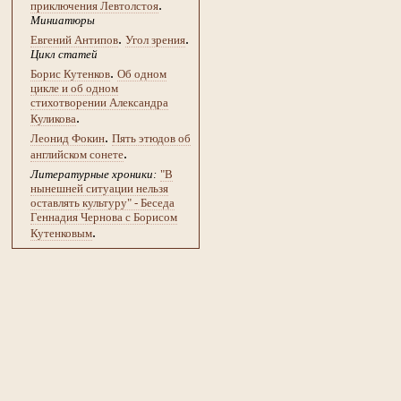
.
приключения Левтолстоя
Миниатюры
.
.
Евгений Антипов
Угол зрения
Цикл статей
.
Борис Кутенков
Об одном
цикле и об одном
стихотворении Александра
.
Куликова
.
Леонид Фокин
Пять этюдов об
.
английском сонете
Литературные хроники:
"В
нынешней ситуации нельзя
оставлять культуру" - Беседа
Геннадия Чернова с Борисом
.
Кутенковым