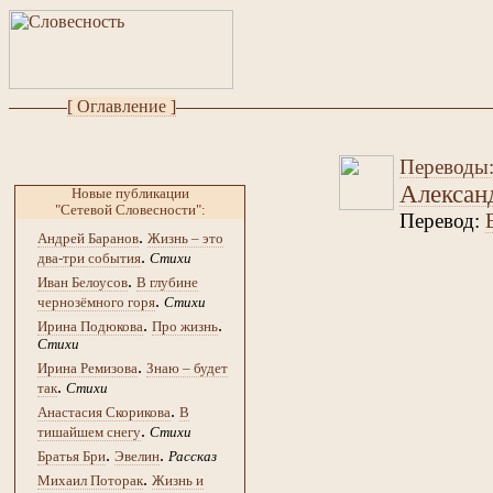
[ Оглавление ]
Переводы
Алексан
Новые публикации
"Сетевой Словесности":
Перевод:
.
Андрей Баранов
Жизнь – это
.
два-три события
Стихи
.
Иван Белоусов
В глубине
.
чернозёмного горя
Стихи
.
.
Ирина Подюкова
Про жизнь
Стихи
.
Ирина Ремизова
Знаю – будет
.
так
Стихи
.
Анастасия Скорикова
В
.
тишайшем снегу
Стихи
.
.
Братья Бри
Эвелин
Рассказ
.
Михаил Поторак
Жизнь и