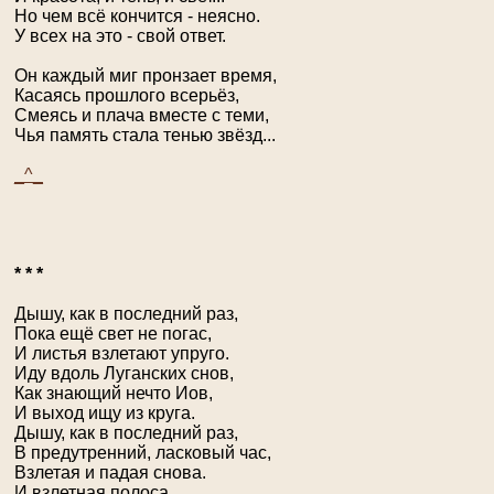
Но чем всё кончится - неясно.
У всех на это - свой ответ.
Он каждый миг пронзает время,
Касаясь прошлого всерьёз,
Смеясь и плача вместе с теми,
Чья память стала тенью звёзд...
_^_
* * *
Дышу, как в последний раз,
Пока ещё свет не погас,
И листья взлетают упруго.
Иду вдоль Луганских снов,
Как знающий нечто Иов,
И выход ищу из круга.
Дышу, как в последний раз,
В предутренний, ласковый час,
Взлетая и падая снова.
И взлетная полоса,