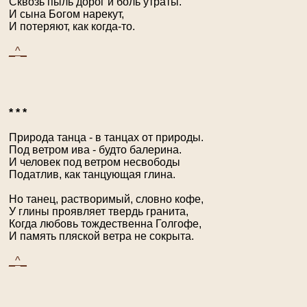
Сквозь пыль дорог и боль утраты.
И сына Богом нарекут,
И потеряют, как когда-то.
_^_
* * *
Природа танца - в танцах от природы.
Под ветром ива - будто балерина.
И человек под ветром несвободы
Податлив, как танцующая глина.
Но танец, растворимый, словно кофе,
У глины проявляет твердь гранита,
Когда любовь тождественна Голгофе,
И память пляской ветра не сокрыта.
_^_