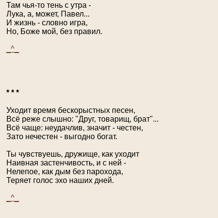
Там чья-то тень с утра -
Лука, а, может, Павел...
И жизнь - словно игра,
Но, Боже мой, без правил.
_^_
* * *
Уходит время бескорыстных песен,
Всё реже слышно: "Друг, товарищ, брат"...
Всё чаще: неудачлив, значит - честен,
Зато нечестен - выгодно богат.
Ты чувствуешь, дружище, как уходит
Наивная застенчивость, и с ней -
Нелепое, как дым без парохода,
Теряет голос эхо наших дней.
_^_