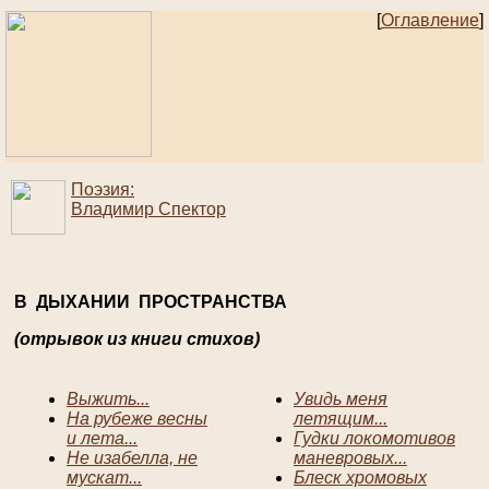
[
Оглавление
]
Поэзия:
Владимир Спектор
В ДЫХАНИИ ПРОСТРАНСТВА
(отрывок из книги стихов)
Выжить...
Увидь меня
На рубеже весны
летящим...
и лета...
Гудки локомотивов
Не изабелла, не
маневровых...
мускат...
Блеск хромовых