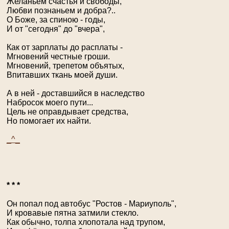
Желаньем счастья и свободы,
Любви познаньем и добра?..
О Боже, за спиною - годы,
И от "сегодня" до "вчера",
Как от зарплаты до расплаты -
Мгновений честные гроши.
Мгновений, трепетом объятых,
Впитавших ткань моей души.
А в ней - доставшийся в наследство
Набросок моего пути...
Цель не оправдывает средства,
Но помогает их найти.
_^_
* * *
Он попал под автобус "Ростов - Мариуполь",
И кровавые пятна затмили стекло.
Как обычно, толпа хлопотала над трупом,