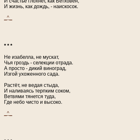
И счастье глохнет, как Бетховен,
И жизнь, как дождь, - наискосок.
_^_
* * *
Не изабелла, не мускат,
Чья гроздь - селекции отрада.
А просто - дикий виноград,
Изгой ухоженного сада.
Растёт, не ведая стыда,
И наливаясь терпким соком,
Ветвями тянется туда,
Где небо чисто и высоко.
_^_