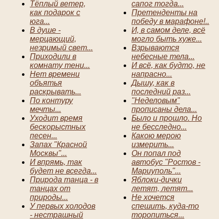
Тёплый ветер,
сапог тогда...
как подарок с
Претенденты на
юга...
победу в марафоне!..
В душе -
И, в самом деле, всё
мерцающий,
могло быть хуже...
незримый свет...
Взрываются
Приходили в
небесные тела...
комнату тени...
И всё, как будто, не
Нет времени
напрасно...
объятья
Дышу, как в
раскрывать...
последний раз...
По контуру
"Неделовым"
мечты...
прописаны дела...
Уходит время
Было и прошло. Но
бескорыстных
не бесследно...
песен...
Какою мерою
Запах "Красной
измерить...
Москвы"...
Он попал под
И впрямь, так
автобус "Ростов -
будет не всегда...
Мариуполь"...
Природа танца - в
Яблоки-дички
танцах от
летят, летят...
природы...
Не хочется
У первых холодов
спешить, куда-то
- нестрашный
торопиться...