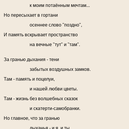
к моим потаённым мечтам...
Но пересыхает в гортани
осеннее слово "поздно",
И память вскрывает пространство
на вечные "тут" и "там".
За гранью дыхания - тени
забытых воздушных замков.
Там - память и поцелуи,
и нашей любви цветы.
Там - жизнь без волшебных сказок
и скатерти-самобранки.
Но главное, что за гранью
дыханья - и я, и ты...