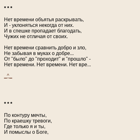
* * *
Нет времени объятья раскрывать,
И - уклоняться некогда от них.
И в спешке пропадает благодать,
Чужих не отличая от своих.
Нет времени сравнить добро и зло,
Не забывая в муках о добре...
От "было" до "проходит" и "прошло" -
Нет времени. Нет времени. Нет вре...
_^_
* * *
По контуру мечты,
По краешку тревоги,
Где только я и ты,
И помыслы о Боге,