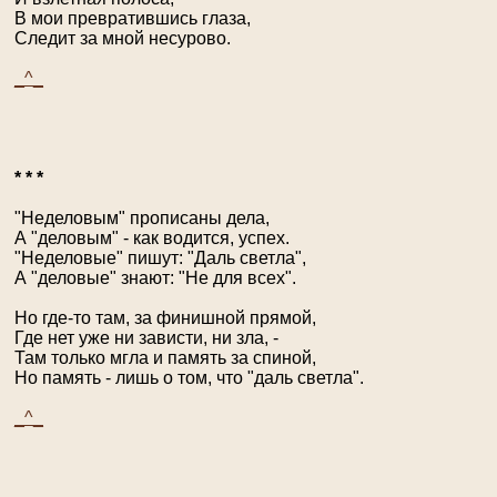
В мои превратившись глаза,
Следит за мной несурово.
_^_
* * *
"Неделовым" прописаны дела,
А "деловым" - как водится, успех.
"Неделовые" пишут: "Даль светла",
А "деловые" знают: "Не для всех".
Но где-то там, за финишной прямой,
Где нет уже ни зависти, ни зла, -
Там только мгла и память за спиной,
Но память - лишь о том, что "даль светла".
_^_