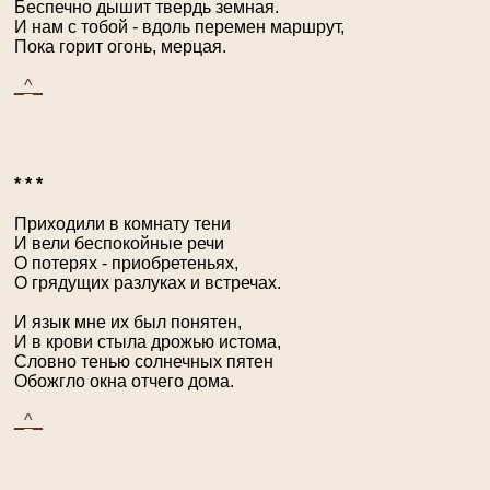
Беспечно дышит твердь земная.
И нам с тобой - вдоль перемен маршрут,
Пока горит огонь, мерцая.
_^_
* * *
Приходили в комнату тени
И вели беспокойные речи
О потерях - приобретеньях,
О грядущих разлуках и встречах.
И язык мне их был понятен,
И в крови стыла дрожью истома,
Словно тенью солнечных пятен
Обожгло окна отчего дома.
_^_