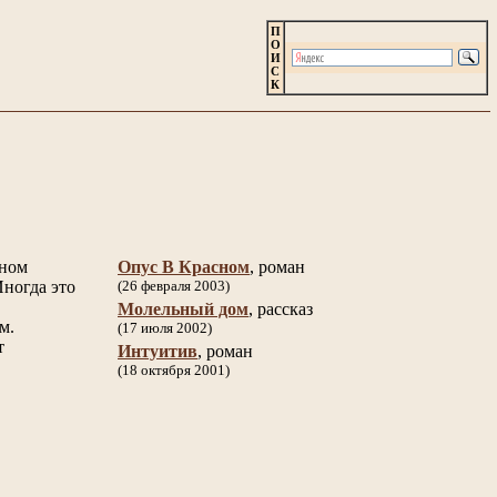
П
О
И
С
К
вном
Опус В Красном
, роман
ногда это
(26 февраля 2003)
Молельный дом
, рассказ
м.
(17 июля 2002)
т
Интуитив
, роман
(18 октября 2001)