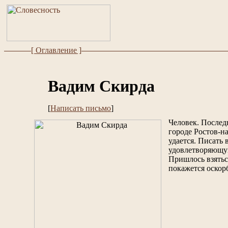
[ Оглавление ]
Вадим Скирда
[
Написать письмо
]
Человек. Последн
городе Ростов-н
удается. Писать 
удовлетворяющую
Пришлось взяться
покажется оскор