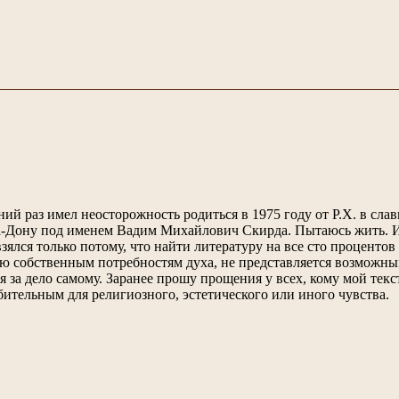
ий раз имел неосторожность родиться в 1975 году от Р.Х. в сла
а-Дону под именем Вадим Михайлович Скирда. Пытаюсь жить. И
взялся только потому, что найти литературу на все сто процентов
 собственным потребностям духа, не представляется возможны
 за дело самому. Заранее прошу прощения у всех, кому мой текс
бительным для религиозного, эстетического или иного чувства.