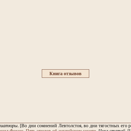
Книга отзывов
ниатюры
.
[Во дни сомнений Левтолстоя, во дни тягостных его
онид Фокин
.
Пять этюдов об английском сонете
.
Цикл статей
.
[