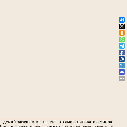
 раздумий заглянем мы нынче – с самою виноватою миною
Цикл посвящен малоизвестным и символически значимым