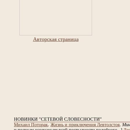
Авторская страница
НОВИНКИ "СЕТЕВОЙ СЛОВЕСНОСТИ"
Михаил Поторак
.
Жизнь и приключения Левтолстоя
.
Ми
и полным осознаньем всей постыдности подобного...]
Ле