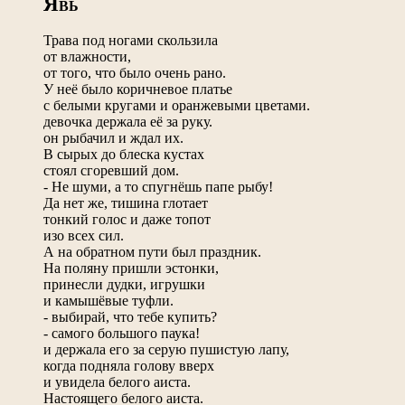
Я
ВЬ
Трава под ногами скользила
от влажности,
от того, что было очень рано.
У неё было коричневое платье
с белыми кругами и оранжевыми цветами.
девочка держала её за руку.
он рыбачил и ждал их.
В сырых до блеска кустах
стоял сгоревший дом.
- Не шуми, а то спугнёшь папе рыбу!
Да нет же, тишина глотает
тонкий голос и даже топот
изо всех сил.
А на обратном пути был праздник.
На поляну пришли эстонки,
принесли дудки, игрушки
и камышёвые туфли.
- выбирай, что тебе купить?
- самого большого паука!
и держала его за серую пушистую лапу,
когда подняла голову вверх
и увидела белого аиста.
Настоящего белого аиста.