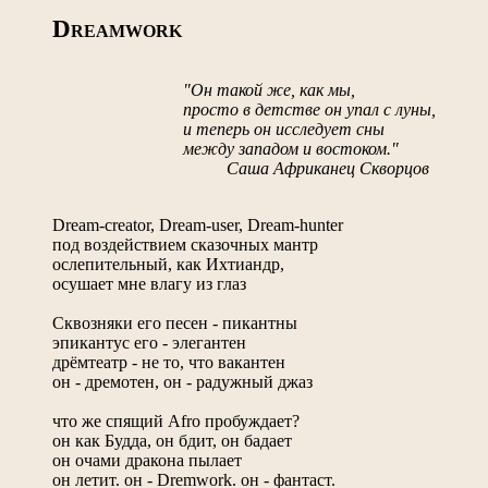
D
REAMWORK
"Он такой же, как мы,
просто в детстве он упал с луны,
и теперь он исследует сны
между западом и востоком."
Саша Африканец Скворцов
Dream-creator, Dream-user, Dream-hunter
под воздействием сказочных мантр
ослепительный, как Ихтиандр,
осушает мне влагу из глаз
Сквозняки его песен - пикантны
эпикантус его - элегантен
дрёмтеатр - не то, что вакантен
он - дремотен, он - радужный джаз
что же спящий Afro пробуждает?
он как Будда, он бдит, он бадает
он очами дракона пылает
он летит. он - Dremwork. он - фантаст.