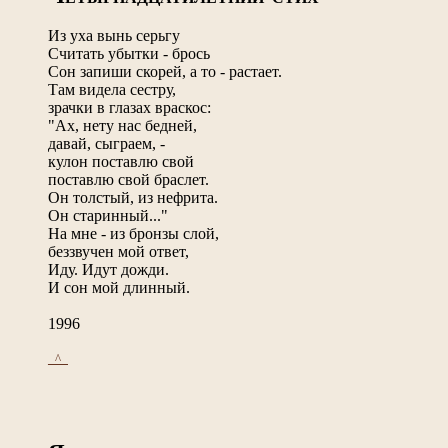
Из уха вынь серьгу
Считать убытки - брось
Сон запиши скорей, а то - растает.
Там видела сестру,
зрачки в глазах враскос:
"Ах, нету нас бедней,
давай, сыграем, -
кулон поставлю свой
поставлю свой браслет.
Он толстый, из нефрита.
Он старинный..."
На мне - из бронзы слой,
беззвучен мой ответ,
Иду. Идут дожди.
И сон мой длинный.
1996
_^_