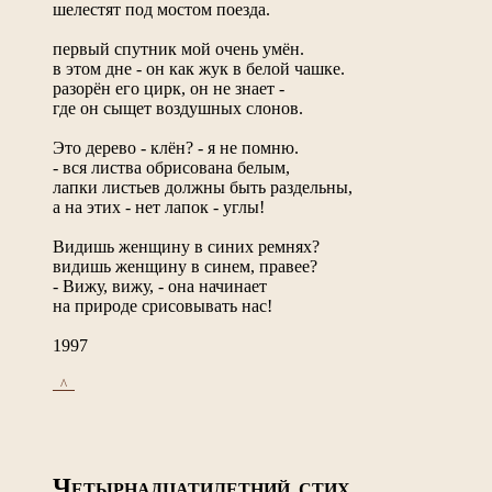
шелестят под мостом поезда.
первый спутник мой очень умён.
в этом дне - он как жук в белой чашке.
разорён его цирк, он не знает -
где он сыщет воздушных слонов.
Это дерево - клён? - я не помню.
- вся листва обрисована белым,
лапки листьев должны быть раздельны,
а на этих - нет лапок - углы!
Видишь женщину в синих ремнях?
видишь женщину в синем, правее?
- Вижу, вижу, - она начинает
на природе срисовывать нас!
1997
_^_
Ч
ЕТЫРНАДЦАТИЛЕТНИЙ СТИХ