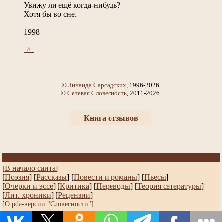
Увижу ли ещё когда-нибудь?
Хотя бы во сне.
1998
_^_
©
Зинаида Сарсадских
, 1996-2026.
©
Сетевая Словесность
, 2011-2026.
Книга отзывов
[
В начало сайта
]
[
Поэзия
] [
Рассказы
]
[
Повести и романы
]
[
Пьесы
]
[
Очерки и эссе
]
[
Критика
] [
Переводы
]
[
Теория сетературы
]
[
Лит. хроники
]
[
Рецензии
]
[
О pda-версии "Словесности"]