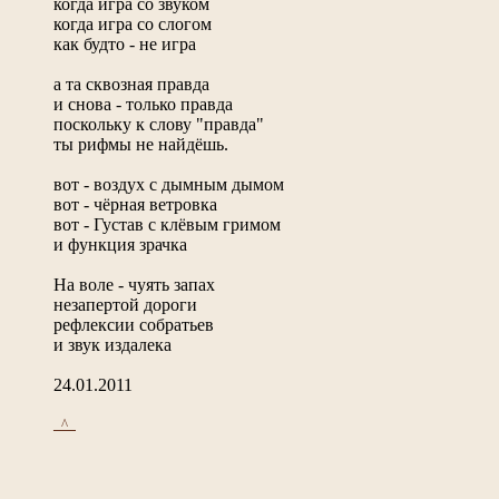
когда игра со звуком
когда игра со слогом
как будто - не игра
а та сквозная правда
и снова - только правда
поскольку к слову "правда"
ты рифмы не найдёшь.
вот - воздух с дымным дымом
вот - чёрная ветровка
вот - Густав с клёвым гримом
и функция зрачка
На воле - чуять запах
незапертой дороги
рефлексии собратьев
и звук издалека
24.01.2011
_^_