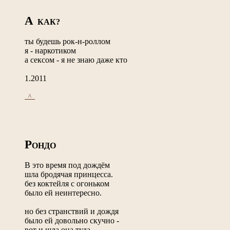
А
КАК?
ты будешь рок-н-роллом
я - наркотиком
а сексом - я не знаю даже кто
1.2011
_^_
Р
ОНДО
В это время под дождём
шла бродячая принцесса.
без коктейля с огоньком
было ей неинтересно.
но без странствий и дождя
было ей довольно скучно -
вот и шла она туда,