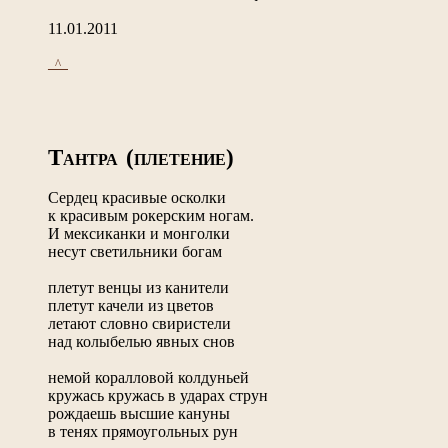
11.01.2011
_^_
Т
(
)
АНТРА
ПЛЕТЕНИЕ
Сердец красивые осколки
к красивым рокерским ногам.
И мексиканки и монголки
несут светильники богам
плетут венцы из канители
плетут качели из цветов
летают словно свиристели
над колыбелью явных снов
немой коралловой колдуньей
кружась кружась в ударах струн
рождаешь высшие кануны
в тенях прямоугольных рун