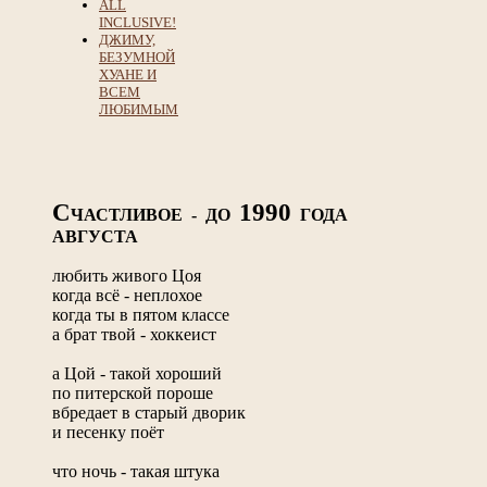
ALL
INCLUSIVE!
ДЖИМУ,
БЕЗУМНОЙ
ХУАНЕ И
ВСЕМ
ЛЮБИМЫМ
С
1990
ЧАСТЛИВОЕ - ДО
ГОДА
АВГУСТА
любить живого Цоя
когда всё - неплохое
когда ты в пятом классе
а брат твой - хоккеист
а Цой - такой хороший
по питерской пороше
вбредает в старый дворик
и песенку поёт
что ночь - такая штука