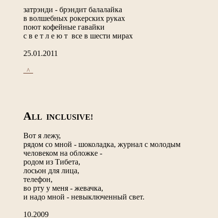
затрэнди - брэндит балалайка
в волшебных рокерских руках
поют кофейные гавайки
с в е т л е ю т все в шести мирах
25.01.2011
_^_
A
LL INCLUSIVE!
Вот я лежу,
рядом со мной - шоколадка, журнал с молодым
человеком на обложке -
родом из Тибета,
лосьон для лица,
телефон,
во рту у меня - жевачка,
и надо мной - невыключенный свет.
10.2009