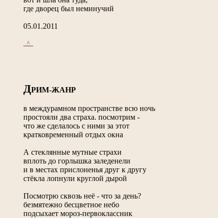
где дворец был неминучий
05.01.2011
_^_
Д
РИМ-ЖАНР
в междурамном пространстве всю ночь
простояли два страха. посмотрим -
что же сделалось с ними за этот
кратковременный отдых окна
А стеклянные мутные страхи
вплоть до горлышка заледенели
и в местах прислоненья друг к другу
стёкла лопнули круглой дырой
Посмотрю сквозь неё - что за день?
безмятежно бесцветное небо
подсыхает мороз-первоклассник