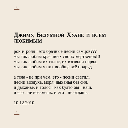
_^_
Д
Б
Х
ЖИМУ,
ЕЗУМНОЙ
УАНЕ И ВСЕМ
ЛЮБИМЫМ
рок-н-ролл - это брачные песни самцов???
мы так любим красивых своих мертвецов!!!
мы так любим их голос, их взгляд и наряд
мы так любим у них вообще всё подряд
а тела - не при чём, это - песни светил,
песни воздуха, моря, дыханья без сил.
и дыханье, и голос - как будто бы - наш.
и его - не возьмёшь. и его - не отдашь.
10.12.2010
_^_