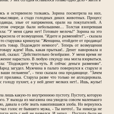
ясь и остервенело толкаясь. Зорина посмотрела на них.
вомыслящие, а стадо голодных диких животных. Процесс
давцы, злые от напряжения, орали на покупателей. А
и этом очереди были небольшими… Толстая взопревшая
: "У меня сдачи нет! Готовьте мелочь!" Зорина на это
раснела от возмущения. "Идите и разменяйте!", - сказала
-то старушка крикнула: "Женщина, отойдите от продавца!
пить товар. Подождите немного". Теперь от возмущения
товару ждем! Ишь, какая прыткая!.. Денег наворовала и
ой, сказал: "Действительно безобразие. У меня время не
ажение нарастало. В любую секунду она могла взорваться.
: "Подождите чуть-чуть. Я сейчас деньги разменяю".
Народ загудел. Мужчина в пальто повернулся к старухе и
 ваши пельмени", - тихо сказала она продавщице. "Зачем
от прилавка. Старуха разве что только не аплодировала.
 голоду пухнет, а у ней денег мелких нет!.. Ишь, жулье!
ла лишь какую-то внутреннюю пустоту. Пустоту, которую
го. У выхода из магазина она увидела совсем маленького
о, давала о себе знать накопившаяся злоба. Но вернулось
чал голос ее бывшего мужа, - Ты ничто!.. Ты никогда не
тогда чуть с ней не развелся. И запил… Пустота была не