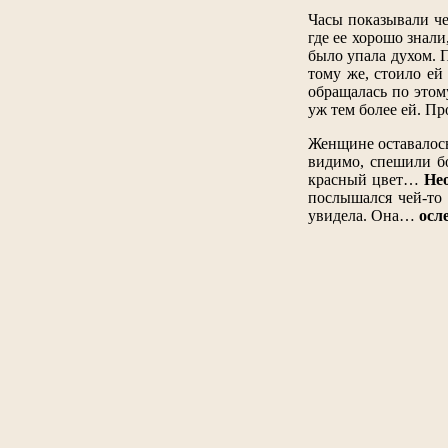
Часы показывали че
где ее хорошо знали
было упала духом. 
тому же, стоило ей
обращалась по этом
уж тем более ей. Пр
Женщине оставалось
видимо, спешили б
красный цвет…
Нео
послышался чей-то 
увидела. Она…
осл