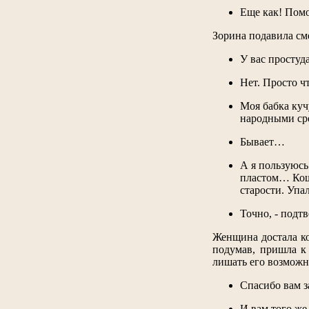
Еще как! Помо
Зорина подавила см
У вас простуда
Нет. Просто ч
Моя бабка кучу
народными ср
Бывает…
А я пользуюсь
пластом… Кошм
старости. Упа
Точно, - подтв
Женщина достала ко
подумав, пришла к 
лишать его возможн
Спасибо вам з
И вам того же