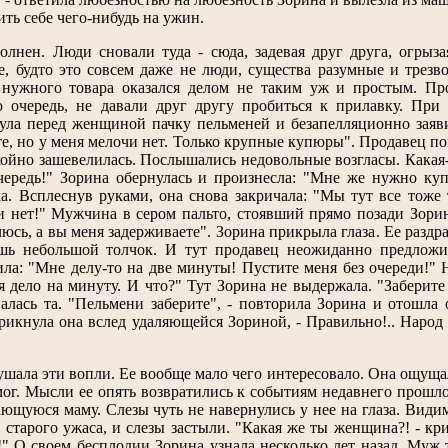
ить себе чего-нибудь на ужин.
лнен. Люди сновали туда - сюда, задевая друг друга, огрыза
, будто это совсем даже не люди, существа разумные и трез
нужного товара оказался делом не таким уж и простым. Про
ю очередь, не давали друг другу пробиться к прилавку. Пр
а перед женщиной пачку пельменей и безапелляционно заявила
е, но у меня мелочи нет. Только крупные купюры". Продавец пок
койно зашевелилась. Послышались недовольные возгласы. Какая
чередь!" Зорина обернулась и произнесла: "Мне же нужно ку
а. Всплеснув руками, она снова закричала: "Мы тут все тоже 
и нет!" Мужчина в сером пальто, стоявший прямо позади Зорин
юсь, а вы меня задерживаете". Зорина прикрыла глаза. Ее раздр
ь небольшой толчок. И тут продавец неожиданно предложила
ла: "Мне делу-то на две минуты! Пустите меня без очереди!" 
я дело на минуту. И что?" Тут Зорина не выдержала. "Заберите
валась та. "Пельмени заберите", - повторила Зорина и отошла 
рикнула она вслед удаляющейся Зориной, - Правильно!.. Народ с
шала эти вопли. Ее вообще мало чего интересовало. Она ощуща
мог. Мысли ее опять возвратились к событиям недавнего прошло
ающуюся маму. Слезы чуть не навернулись у нее на глаза. Видим
 старого ужаса, и слезы застыли. "Какая же ты женщина?! - кри
!" О своем бесплодии Зорина узнала несколько лет назад. Муж 