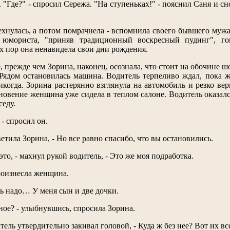
 "Где?" - спросил Сережа. "На ступеньках!" - пояснил Саня и сно
ехнулась, а потом помрачнела - вспомнила своего бывшего муж
 юмориста, "приняв традиционный воскресный пудинг", го
ех пор она ненавидела свои дни рождения.
 прежде чем Зорина, наконец, осознала, что стоит на обочине ш
 Рядом остановилась машина. Водитель терпеливо ждал, пока 
когда. Зорина растерянно взглянула на автомобиль и резко ве
новение женщина уже сидела в теплом салоне. Водитель оказал
седу.
 - спросил он.
ветила Зорина, - Но все равно спасибо, что вы остановились.
это, - махнул рукой водитель, - Это же моя подработка.
роизнесла женщина.
ь надо… У меня сын и две дочки.
ное? - улыбнувшись, спросила Зорина.
итель утвердительно закивал головой, - Куда ж без нее? Вот их в