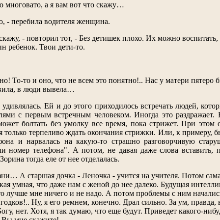
то многовато, а я вам вот что скажу…
ю, - перебила водителя женщина.
скажу, - повторил тот, - Без детишек плохо. Их можно воспитать,
ин ребенок. Твои дети-то.
о! То-то и оно, что не всем это понятно!.. Нас у матери пятеро 
вила, в люди вывела…
 удивлялась. Ей и до этого приходилось встречать людей, кот
ями с первым встречным человеком. Иногда это раздражает. Н
ожет болтать без умолку все время, пока стрижет. При этом 
 только терпеливо ждать окончания стрижки. Или, к примеру, бы
фона и нарвалась на какую-то страшно разговорчивую старуш
и номер телефона". А потом, не давая даже слова вставить, 
орина тогда еле от нее отделалась.
ни… А старшая дочка - Леночка - учится на учителя. Потом сама
акая умная, что даже нам с женой до нее далеко. Будущая интелли
что лучше мне ничего и не надо. А потом проблемы с ним началис
годков!.. Ну, я его ремнем, конечно. Драл сильно. За ум, правда,
Богу, нет. Хотя, я так думаю, что еще будут. Приведет какого-ни
. Вы мне скажите!