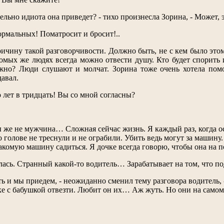
ельно идиота она приведет? - тихо произнесла Зорина, - Может,
ормальных! Поматросит и бросит!..
ичину такой разговорчивости. Должно быть, не с кем было этом
омых же людях всегда можно отвести душу. Кто будет спорить и
ужно? Люди слушают и молчат. Зорина тоже очень хотела помо
давал.
 лет в тридцать! Вы со мной согласны?
 же не мужчина… Сложная сейчас жизнь. Я каждый раз, когда ос
о голове не треснули и не ограбили. Убить ведь могут за машину
акомую машину садиться. Я дочке всегда говорю, чтобы она на п
ась. Странный какой-то водитель… Зарабатывает на том, что под
ь и мы приедем, - неожиданно сменил тему разговора водитель
ке с бабушкой отвезти. Любит он их… Аж жуть. Но они на самом