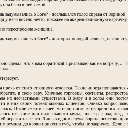
и, она была в ней самой.
дь задумывались о Боге? - послышался голос справа от Зориной
уди у него висело нечто, похожее на аккредитационную карточку.
нно переспросила женщина.
дь задумывались о Боге? - повторил молодой человек, вежливо ул
льно сделал, что к вам обратился! Приглашаю вас на встречу… - 
била:
нтересует.
а прочь от этого странного человека. Такие иногда попадаются 
обратить в свою веру. Уличные торговцы, сектанты, распрост
тала их несчастными существами. В жару и в холод они посто
ти в них своих потенциальных клиентов. Однако вопрос задел
алась. После смерти своей матери; после категоричного заяв
лялось отчаяние при виде пьяного мужа; после развода, когд
ей пережить все это. Лишь в одном случае Зорина неистово проси
м ремнем, до крови прикусив губу, чтобы не закричать. Дело в 