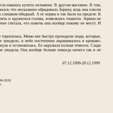
гла наконец купить пельмени. В другом магазине. В том,
ался, что несказанно обрадовало Зорину, ведь она совсем
к слишком обидный. А ее нервы и так были на пределе. К
леть и кружиться голова, появлялась тошнота. Зорина не
енне считала, что помочь они вообще никому не могут. И
е торопилась. Мимо нее быстро проходили люди, которые,
 заходило, и небо постепенно окрашивалось в кроваво-
нула и остановилась. Ее окружала полная темнота. Сзади
не увидела. Она вообще больше никогда ничего так и не
07.12.1999-20.12.1999
99-2026.
6.