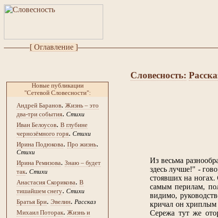
[ Оглавление ]
Словесность:
Расска
Новые публикации
"Сетевой Словесности":
.
Андрей Баранов
Жизнь – это
.
два-три события
Стихи
.
Иван Белоусов
В глубине
.
чернозёмного горя
Стихи
.
.
Ирина Подюкова
Про жизнь
Стихи
Из весьма разнообр
.
Ирина Ремизова
Знаю – будет
здесь лучше!" - гов
.
так
Стихи
стоявших на ногах.
.
Анастасия Скорикова
В
самым перилам, пол
.
тишайшем снегу
Стихи
видимо, руководств
.
.
Братья Бри
Эвелин
Рассказ
кричал он хриплым г
.
Михаил Поторак
Жизнь и
Сережа тут же отор