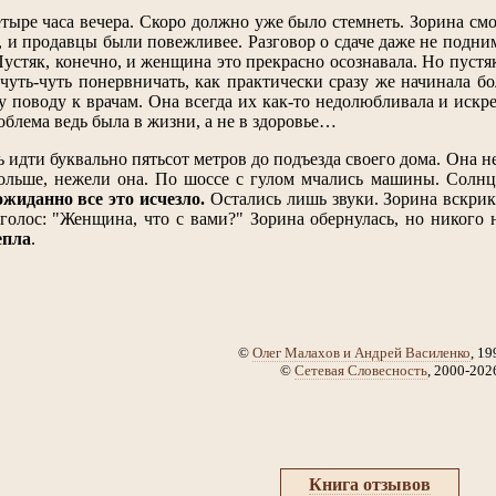
тыре часа вечера. Скоро должно уже было стемнеть. Зорина смо
, и продавцы были повежливее. Разговор о сдаче даже не подним
Пустяк, конечно, и женщина это прекрасно осознавала. Но пустя
 чуть-чуть понервничать, как практически сразу же начинала бо
у поводу к врачам. Она всегда их как-то недолюбливала и искр
облема ведь была в жизни, а не в здоровье…
 идти буквально пятьсот метров до подъезда своего дома. Она н
ольше, нежели она. По шоссе с гулом мчались машины. Солнце
жиданно все это исчезло.
Остались лишь звуки. Зорина вскрик
голос: "Женщина, что с вами?" Зорина обернулась, но никого 
епла
.
©
Олег Малахов и Андрей Василенко
, 19
©
Сетевая Словесность
, 2000-202
Книга отзывов