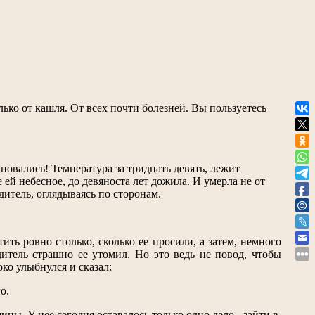
олько от кашля. От всех почти болезней. Вы пользуетесь
новались! Температура за тридцать девять, лежит
ей небесное, до девяноста лет дожила. И умерла не от
дитель, оглядываясь по сторонам.
ть ровно столько, сколько ее просили, а затем, немного
итель страшно ее утомил. Но это ведь не повод, чтобы
ко улыбнулся и сказал:
о.
ны. У нее сегодня оставалось только одно дело - зайти в