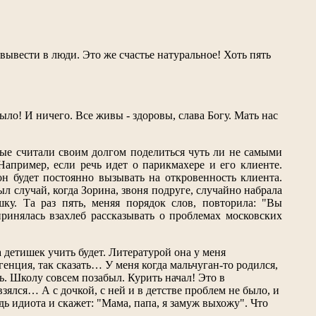
 вывести в люди. Это же счастье натуральное! Хоть пять
было! И ничего. Все живы - здоровы, слава Богу. Мать нас
орые считали своим долгом поделиться чуть ли не самыми
апример, если речь идет о парикмахере и его клиенте.
он будет постоянно вызывать на откровенность клиента.
л случай, когда Зорина, звоня подруге, случайно набрала
ку. Та раз пять, меняя порядок слов, повторила: "Вы
принялась взахлеб рассказывать о проблемах московских
 детишек учить будет. Литературой она у меня
генция, так сказать… У меня когда мальчуган-то родился,
ь. Школу совсем позабыл. Курить начал! Это в
 взялся… А с дочкой, с ней и в детстве проблем не было, и
будь идиота и скажет: "Мама, папа, я замуж выхожу". Что