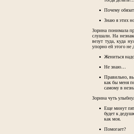
Почему обязат
Знаю я этих н
Зорина понимала пр
слушали. На незнак
везут туда, куда н
упорно ей этого не 
Жениться надо
Не знаю…
Правильно, вы
как бы меня п
самому в незн
Зорина чуть улыбнул
Еще минут пят
будет к дедуш
как моя.
Помогает?