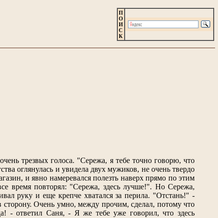
П
О
И
С
К
чень трезвых голоса. "Сережа, я тебе точно говорю, что
тства оглянулась и увидела двух мужиков, не очень твердо
агазин, и явно намеревался полезть наверх прямо по этим
се время повторял: "Сережа, здесь лучше!". Но Сережа,
вал руку и еще крепче хватался за перила. "Отстань!" -
 в сторону. Очень умно, между прочим, сделал, потому что
а! - ответил Саня, - Я же тебе уже говорил, что здесь