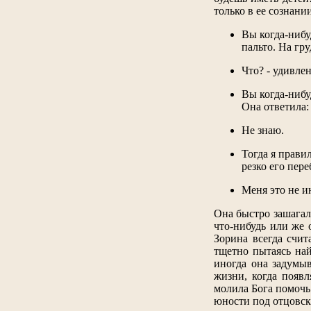
только в ее сознани
Вы когда-нибу
пальто. На гр
Что? - удивле
Вы когда-нибу
Она ответила:
Не знаю.
Тогда я прави
резко его пере
Меня это не и
Она быстро зашагал
что-нибудь или же 
Зорина всегда счи
тщетно пытаясь най
иногда она задумыв
жизни, когда появ
молила Бога помочь 
юности под отцовски