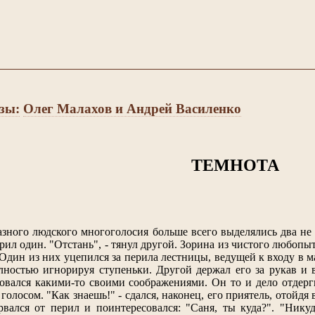
зы:
Олег Малахов и Андрей Василенко
ТЕМНОТА
азного людского многоголосия больше всего выделялись два не о
орил один. "Отстань", - тянул другой. Зорина из чистого любопы
 Один из них уцепился за перила лестницы, ведущей к входу в м
ностью игнорируя ступеньки. Другой держал его за рукав и в
овался какими-то своими соображениями. Он то и дело отдерги
олосом. "Как знаешь!" - сдался, наконец, его приятель, отойдя
вался от перил и поинтересовался: "Саня, ты куда?". "Никуд