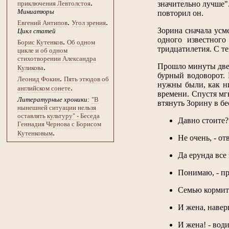
.
приключения Левтолстоя
значительно лучше".
Миниатюры
повторил он.
.
.
Евгений Антипов
Угол зрения
Зорина сначала усм
Цикл статей
одного известного
.
Борис Кутенков
Об одном
тридцатилетия. С т
цикле и об одном
стихотворении Александра
Прошло минуты две,
.
Куликова
бурный водоворот.
.
Леонид Фокин
Пять этюдов об
нужны были, как ни
.
английском сонете
времени. Спустя мг
Литературные хроники:
"В
втянуть Зорину в бе
нынешней ситуации нельзя
оставлять культуру" - Беседа
Давно стоите?
Геннадия Чернова с Борисом
.
Кутенковым
Не очень, - от
Да ерунда все 
Понимаю, - п
Семью кормит
И жена, навер
И жена! - вод