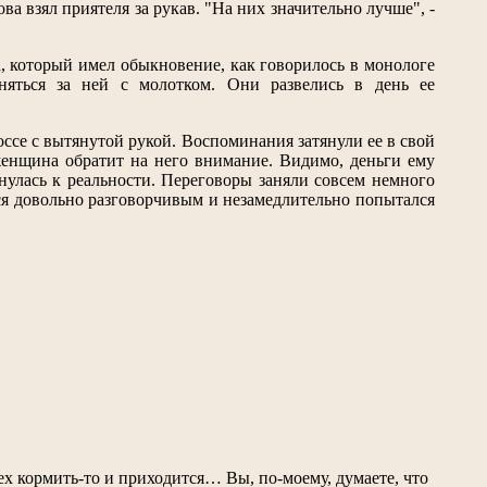
ва взял приятеля за рукав. "На них значительно лучше", -
а, который имел обыкновение, как говорилось в монологе
няться за ней с молотком. Они развелись в день ее
оссе с вытянутой рукой. Воспоминания затянули ее в свой
женщина обратит на него внимание. Видимо, деньги ему
рнулась к реальности. Переговоры заняли совсем немного
ся довольно разговорчивым и незамедлительно попытался
сех кормить-то и приходится… Вы, по-моему, думаете, что