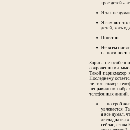
трое детей - э
Я так не дума
Я вам вот что 
детей, хоть од
Понятно.
Не всем понятн
на ноги поста
Зорина не особенно
сокровенными мысл
Такой парикмахер м
Последнему остается
не тот номер теле
неправильно набрал
телефонных линий. З
… по гроб жиз
увлекается. Т
я все думал, 
двенадцать-то 
сейчас, слава 
тогда делать?.