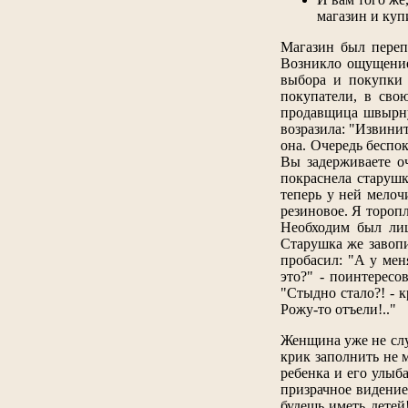
магазин и куп
Магазин был перепо
Возникло ощущение
выбора и покупки 
покупатели, в сво
продавщица швырнул
возразила: "Извинит
она. Очередь беспо
Вы задерживаете о
покраснела старушк
теперь у ней мелоч
резиновое. Я торопл
Необходим был лиш
Старушка же завопи
пробасил: "А у мен
это?" - поинтересо
"Стыдно стало?! - к
Рожу-то отъели!.."
Женщина уже не слу
крик заполнить не 
ребенка и его улыб
призрачное видение
будешь иметь детей