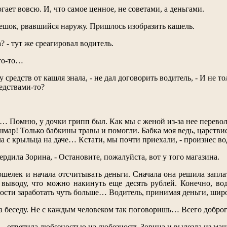
гает вовсю. И, что самое ценное, не советами, а деньгами.
ешок, рвавшийся наружу. Пришлось изобразить кашель.
? - тут же среагировал водитель.
то-то…
 средств от кашля знала, - не дал договорить водитель, - И не т
едствами-то?
… Помню, у дочки грипп был. Как мы с женой из-за нее перевол
ар! Только бабкины травы и помогли. Бабка моя ведь, царствие 
ла с крыльца на даче… Кстати, мы почти приехали, - произнес во
ердила Зорина, - Остановите, пожалуйста, вот у того магазина.
шелек и начала отсчитывать деньги. Сначала она решила заплати
выводу, что можно накинуть еще десять рублей. Конечно, вод
ости заработать чуть больше… Водитель, принимая деньги, широ
а беседу. Не с каждым человеком так поговоришь… Всего доброг
, - ответила любезностью на любезность Зорина и вылезла из маши