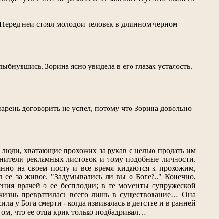
. Перед ней стоял молодой человек в длинном черном
ыбнувшись. Зорина ясно увидела в его глазах усталость.
парень договорить не успел, потому что Зорина довольно
- люди, хватающие прохожих за рукав с целью продать им
ранители рекламных листовок и тому подобные личности.
янно на своем посту и все время кидаются к прохожим,
 ее за живое. "Задумывались ли вы о Боге?.." Конечно,
ления врачей о ее бесплодии; в те моменты супружеской
а жизнь превратилась всего лишь в существование… Она
ла у Бога смерти - когда извивалась в детстве и в ранней
том, что ее отца крик только подбадривал…