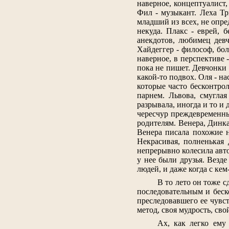
наверное, концептуалист,
Фил - музыкант. Леха Тр
младший из всех, не опре
некуда. Плакс - еврей, 
анекдотов, любимец девч
Хайдеггер - философ, б
наверное, в перспективе 
пока не пишет. Девчонки 
какой-то подвох. Оля - на
которые часто бесконтрол
парнем. Львова, смугла
разрывала, иногда и то и
чересчур преждевременным
родителям. Венера, Динка
Венера писала похожие н
Некрасивая, полненькая
непрерывно колесила авто
у нее были друзья. Везде
людей, и даже когда с кем
В то лето он тоже с
последовательным и беск
преследовавшего ее чувст
метод, своя мудрость, сво
Ах, как легко ему