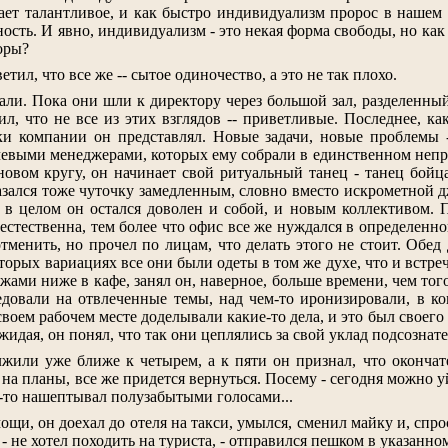
ает талантливое, и как быстро индивидуализм пророс в нашем 
сть. И явно, индивидуализм - это некая форма свободы, но как н
оры?
тил, что все же -- сытое одиночество, а это не так плохо.
али. Пока они шли к директору через большой зал, разделенны
ил, что не все из этих взглядов -- приветливые. Последнее, к
и компании он представлял. Новые задачи, новые проблемы - 
чевыми менеджерами, которых ему собрали в единственном непро
 новом кругу, он начинает свой ритуальный танец - танец бойц
казался тоже чуточку замедленным, словно вместо искрометной 
о в целом он остался доволен и собой, и новым коллективом. 
 естественна, тем более что офис все же нуждался в определенно
тменить, но прочел по лицам, что делать этого не стоит. Обед
оторых вариациях все они были одеты в том же духе, что и встре
ажами ниже в кафе, занял он, наверное, больше времени, чем т
едовали на отвлеченные темы, над чем-то иронизировали, в ко
своем рабочем месте доделывали какие-то дела, и это был своего
идая, он понял, что так они цеплялись за свой уклад подсозна
лжили уже ближе к четырем, а к пяти он признал, что окончат
я на планы, все же придется вернуться. Посему - сегодня можно 
то-то нашептывал полузабытыми голосами...
щи, он доехал до отеля на такси, умылся, сменил майку и, спро
 - не хотел походить на туриста, - отправился пешком в указанн