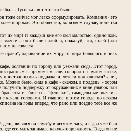
 была. Тусовка - вот что это было.
он тоже сейчас мог легко сформулировать. Компания - это
более широкое. Это общество, во всяком случае, попытка
 тот их мир! И каждый вне его был малостью, одиночкой,
месте -- они были силой и, пожалуй, что, стаей (или
к ним не совался.
кое право", дарованное их миру от мира большого в знак
кафе, болтании по городу или уезжали сюда. Этот город,
Иностранным в прямом смысле: говорил на чужом языке,
чку иностранными - подражали, хотели понравиться? - нет,
ке. Можно было, сидя в кафе - скажем, в полдень, - хором
ще получить поддержку от окружающих в виде улыбок или
 браслеты из бисера - "фенечки", самодельные значки -
е качали головами. И главное, в этом городе, во всяком
асписана на годы вперед, что рано или поздно тебе все же
 день, являлся на службу в десятом часу, и в два уже был
о, где его мать занимала какую-то должность. Тогда он не