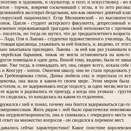
 поэтому и художник, и скульптор, и поэт, и искусствовед - во 
итон - торчок, вовремя соскочивший с иглы, в то лето рисова
делившийся акселерат-бездельник, кое-как окончил девятый кла
белорусский националист. Егор Милашевский - из высокопоста
онок. Цапля - студент актерского факультета, депрессивный 
олезненно переживающий трагедию своей непохожести с прочи
-- писатель, но тогда он шутил, что до тридцатилетнего возраст
-- Лада, Оля и Львова - студентки художественного училища. Л
стоящая красавица, ухаживать за ней боялись, и, видимо, от этог
ьно закатывала прилюдно. Львова - за ней как раз ухаживали все
я еврейская барышня, никак не могла остановиться на ком-то
 другое помещала в один день. Виной тому, видимо, были ее зав
и. Уже тогда, в семнадцать лет, она, скорее всего, искала себе
 и Кенгуру - хиппи. Окончив школу, они не стали продолжать у
а Гребенщикова стихи, Динка любила секс и переспала со всеми
 девочка, она жила в каком-то своем мире. Этим миром была 
стопом, и, не задерживаясь нигде подолгу, за один месяц могла 
 ее ждали и радовались ее приезду, а когда она уезжала - груст
-то сходилась, то находилась на каком-то отдалении.
дружился с ней и понял, почему она боится задерживаться где-т
омпромиссным. Жить рядом с ней было практически невозможно,
ва неудовлетворенности, она и снималась с очередного места че
й ответ на множество вопросов - он сводился к перемене мест.
 давались сейчас характеристики! Какое поистине королевск