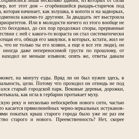
 сохранились лишь несколько зданий, из которых от силы
ер, вот этот дом -- сгорбившийся рыцарь-старичок под
которая начинает, как золушка, в копоти и на задворках,
 подменила какими-то другими. За двадцать лет выстроила
риоритетов. Или в молодости ничего из этого вообще не
сто беседовал, до сих пор продолжал споры, прерванные
тствии с ней с какого-то возраста он стал систематически
сещая его, обходя его закоулки, в которых, кстати, жил не
 что не только ты его хозяин, а еще и все эти люди), он
й, иногда даже непереносимой грусти по прошлому, от
 находил не меньше изъянов; опять же, ответы давали
может, на минуту езды. Вряд ли он был нужен здесь, в
нальность, цели. Потому что проходил он отнюдь не под
гался старый городской парк. Вековые деревья, дорожки,
ротыкала, как игла в гербарии протыкает муху.
скую реку и несколько небоскребов нового сити, частью
Что касается прямолинейных черно-зеркальных истуканов-
тями покатых крыш старого города было уже не раз им
тво старого и нового. Преемственность? Нет, скорее