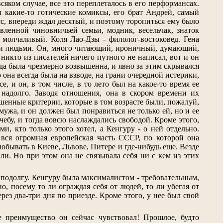
всяком случае, все это переплеталось в его перформансах.
л какие-то готические комиксы, его брат Андрей, самый
сс, впереди ждал десятый, и поэтому торопиться ему было
вленной чиновничьей семьи, модник, весельчак, знаток
и молчаливый. Коля Лао-Дзы - филолог-востоковед. Гена
ми людьми. Он, много читающий, ироничный, думающий,
а никто из писателей ничего путного не написал, вот и он
ада была чрезмерно возвышенна, и явно за этим скрывался
о она всегда была на взводе, на грани очередной истерики,
, и он, в том числе, в то лето был на какое-то время ее
 надолго. Заводя отношения, она в скором времени их
ышенные критерии, которые в том возрасте были, пожалуй,
 мужа, и он должен был понравиться не только ей, но и ее
чебу, и тогда вовсю наслаждались свободой. Кроме этого,
, кто только этого хотел, а Кенгуру - о ней отдельно.
вся огромная европейская часть СССР, по которой она
побывать в Киеве, Львове, Питере и где-нибудь еще. Везде
или. Но при этом она не связывала себя ни с кем из этих
о подолгу. Кенгуру была максималистом - требовательным,
 посему то ли ограждая себя от людей, то ли убегая от
рез два-три дня по приезде. Кроме этого, у нее был свой
ое преимущество он сейчас чувствовал! Прошлое, будто