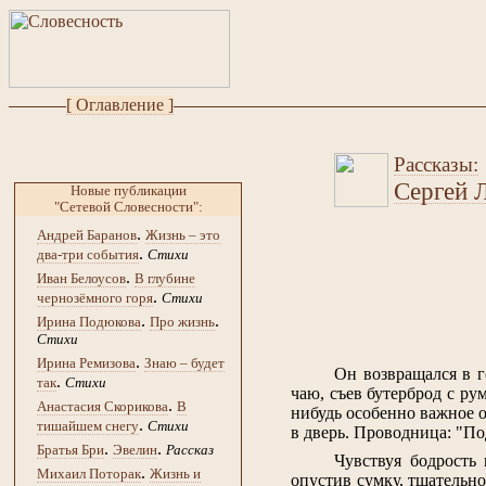
[ Оглавление ]
Рассказы:
Сергей 
Новые публикации
"Сетевой Словесности":
.
Андрей Баранов
Жизнь – это
.
два-три события
Стихи
.
Иван Белоусов
В глубине
.
чернозёмного горя
Стихи
.
.
Ирина Подюкова
Про жизнь
Стихи
.
Ирина Ремизова
Знаю – будет
Он возвращался в г
.
так
Стихи
чаю, съев бутерброд с ру
.
Анастасия Скорикова
В
нибудь особенно важное о
.
тишайшем снегу
Стихи
в дверь. Проводница: "По
.
.
Братья Бри
Эвелин
Рассказ
Чувствуя бодрость
.
Михаил Поторак
Жизнь и
опустив сумку, тщательн