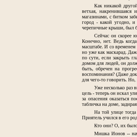
Как никакой другой
ветхая, накренившаяся 
магазинами, с битком заб
город - какой угодно, и
черепичные крыши, был б
Сейчас он скорее ю
Конечно, нет. Ведь когд
масштабе. И со временем в
но уже как маскарад. Даж
по сути, если закрыть г
домом для людей, он долж
быть, обречен на прогре
воспоминания? (Даже докт
для чего-то говорить. Но,
Уже несколько раз 
цель - теперь он искал ул
за опасения оказаться п
табличка на доме, задирая
На той улице тогда
Приятель учился в его род
Кто они? О, их было
Мишка Ионов -- нач