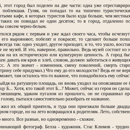
, этот город был поделен на две части: одна уже отреставрир
и поблекшая. Гуляя, он попадал то на типично туристическ
итыми кафе, в которых туристов было куда больше, чем местных,
 таких он повидал не один десяток; то в город, отдаленно п
ы совсем черно-белым.
тился рядом с первым и уже ждал своего часа, чтобы исчезнуть
а его выровняют, побелят и покрасят, то сделают больше пох
сегда так: одно уходит, другое приходит, и то, что ушло, восст
е не музей. И это, наверное, правильно. Ведь музей состоит и
лаза на их историческую или культурную ценность. А город б
ен давать им кров и хлеб, словом, должен заботиться о живущи
сс. А это значит - изменения, смену поколений, смерть стар
рину себе придумал.) Что ему до его молодости? Ведь ее не ве
 может, там осталось что-то важное, что понадобилось ему сейчас
выйдя на ратушную площадь, он вновь уходил на опоясавшие ее 
ицу Б... Хотя, кто такой этот Б...? Может, сейчас из героя он сде
осмешищем, эдаким пугалом из прошлого, он не спрашивал про
 голову, пытался самостоятельно разобрать ее название.
 жил их общий приятель, и туда они приезжали больше двадцат
ном городе, но на лето возвращался к родителям. Лето, собствен
 много. Все разные, но одновременно - схожие.
инающий фотограф. Белла - художник. Стас Климов - трудно о