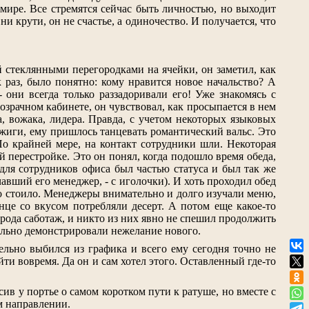
мире. Все стремятся сейчас быть личностью, но выходит
и крути, он не счастье, а одиночество. И получается, что
й стеклянными перегородками на ячейки, он заметил, как
ак раз, было понятно: кому нравится новое начальство? А
они всегда только раззадоривали его! Уже знакомясь с
зрачном кабинете, он чувствовал, как просыпается в нем
а, вожака, лидера. Правда, с учетом некоторых языковых
джиги, ему пришлось танцевать романтический вальс. Это
По крайней мере, на контакт сотрудники шли. Некоторая
й перестройке. Это он понял, когда подошло время обеда,
 для сотрудников офиса был частью статуса и был так же
чавший его менеджер, - с иголочки). И хоть проходил обед
ого стоило. Менеджеры внимательно и долго изучали меню,
нце со вкусом потребляли десерт. А потом еще какое-то
 рода саботаж, и никто из них явно не спешил продолжить
тельно демонстрировали нежелание нового.
ельно выбился из графика и всего ему сегодня точно не
уйти вовремя. Да он и сам хотел этого. Оставленный где-то
сив у портье о самом коротком пути к ратуше, но вместе с
ом направлении.