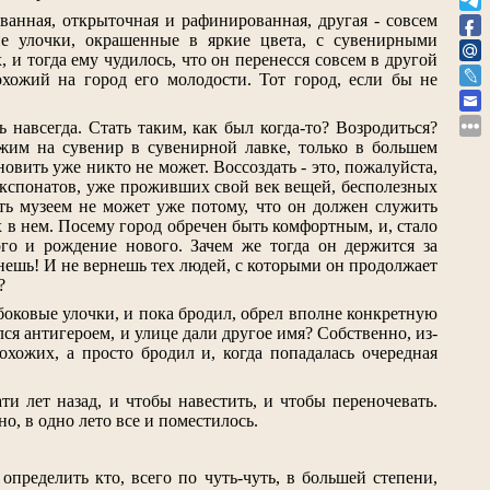
ованная, открыточная и рафинированная, другая - совсем
ие улочки, окрашенные в яркие цвета, с сувенирными
 и тогда ему чудилось, что он перенесся совсем в другой
охожий на город его молодости. Тот город, если бы не
 навсегда. Стать таким, как был когда-то? Возродиться?
ожим на сувенир в сувенирной лавке, только в большем
ановить уже никто не может. Воссоздать - это, пожалуйста,
з экспонатов, уже проживших свой век вещей, бесполезных
ыть музеем не может уже потому, что он должен служить
х в нем. Посему город обречен быть комфортным, и, стало
ого и рождение нового. Зачем же тогда он держится за
рнешь! И не вернешь тех людей, с которыми он продолжает
?
боковые улочки, и пока бродил, обрел вполне конкретную
лался антигероем, и улице дали другое имя? Собственно, из-
хожих, а просто бродил и, когда попадалась очередная
и лет назад, и чтобы навестить, и чтобы переночевать.
но, в одно лето все и поместилось.
пределить кто, всего по чуть-чуть, в большей степени,