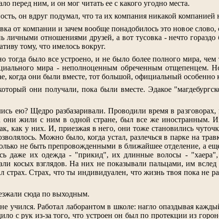
ло перед ним, и он мог читать ее с какого угодно места.
ть, он вдруг подумал, что та их компания никакой компанией не
вка от компании и зачем вообще понадобилось это новое слово, 
ь личными отношениями друзей, а вот тусовка - нечто гораздо 
ативу тому, что имелось вокруг.
но тогда было все устроено, и не было более полного мира, чем
циального мира - неполноценным обреченным отщепенцем. Но в
чае, когда они были вместе, тот большой, официальный особенно 
 который они получали, пока были вместе. Эдакое "магдебургс
ись ею? Щедро разбазаривали. Проводили время в разговорах, 
да они жили с ним в одной стране, был все же иностранным. 
 так, как у них. И, приезжая в него, они тоже становились чуто
озволялось. Можно было, когда устал, разлечься в парке на трав
е только не быть препровожденными в ближайшее отделение, а е
сь даже их одежда - "прикид", их длинные волосы - "хаера",
ли косых взглядов. На них не показывали пальцами, им вслед н
ал страх. Страх, что ты индивидуален, что жизнь твоя пока не р
езжали сюда по выходным.
не учился. Работал лаборантом в школе: нагло опаздывая каждый
ило с рук из-за того, что устроен он был по протекции из горон