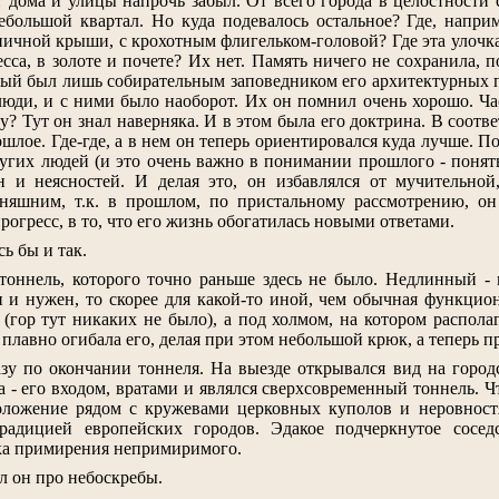
от дома и улицы напрочь забыл. От всего города в целостности
большой квартал. Но куда подевалось остальное? Где, наприм
чной крыши, с крохотным флигельком-головой? Где эта улочка, 
есса, в золоте и почете? Их нет. Память ничего не сохранила,
рый был лишь собирательным заповедником его архитектурных п
юди, и с ними было наоборот. Их он помнил очень хорошо. Ча
у? Тут он знал наверняка. И в этом была его доктрина. В соотве
шлое. Где-где, а в нем он теперь ориентировался куда лучше. По
ругих людей (и это очень важно в понимании прошлого - понять,
йн и неясностей. И делая это, он избавлялся от мучительно
дняшним, т.к. в прошлом, по пристальному рассмотрению, он
рогресс, в то, что его жизнь обогатилась новыми ответами.
ь бы и так.
тоннель, которого точно раньше здесь не было. Недлинный - 
и и нужен, то скорее для какой-то иной, чем обычная функцио
 (гор тут никаких не было), а под холмом, на котором распола
 плавно огибала его, делая при этом небольшой крюк, а теперь п
зу по окончании тоннеля. На выезде открывался вид на город
а - его входом, вратами и являлся сверхсовременный тоннель. 
положение рядом с кружевами церковных куполов и неровнос
адицией европейских городов. Эдакое подчеркнутое соседс
ка примирения непримиримого.
ил он про небоскребы.