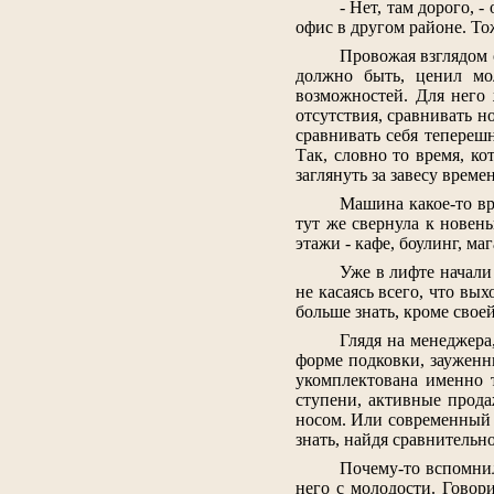
- Нет, там дорого, 
офис в другом районе. То
Провожая взглядом о
должно быть, ценил мо
возможностей. Для него
отсутствия, сравнивать 
сравнивать себя теперешн
Так, словно то время, ко
заглянуть за завесу време
Машина какое-то вр
тут же свернула к новен
этажи - кафе, боулинг, ма
Уже в лифте начали 
не касаясь всего, что в
больше знать, кроме свое
Глядя на менеджера
форме подковки, зауженн
укомплектована именно 
ступени, активные продаж
носом. Или современный м
знать, найдя сравнительн
Почему-то вспомнил
него с молодости. Говор