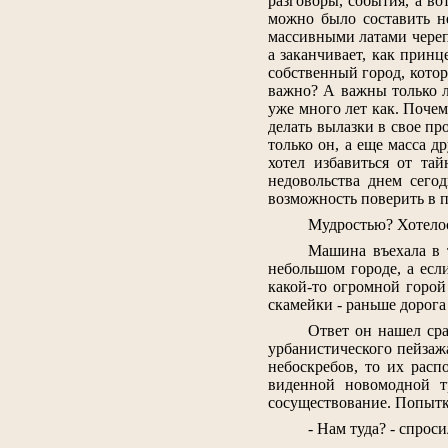
разговоры, события, а в
можно было составить не
массивными латами черепи
а заканчивает, как принц
собственный город, кото
важно? А важны только л
уже много лет как. Почем
делать вылазки в свое про
только он, а еще масса д
хотел избавиться от та
недовольства днем сего
возможность поверить в п
Мудростью? Хотелос
Машина въехала в 
небольшом городе, а есл
какой-то огромной горой
скамейки - раньше дорога
Ответ он нашел сра
урбанистического пейзаж
небоскребов, то их рас
виденной новомодной тр
сосуществование. Попыт
- Нам туда? - спрос