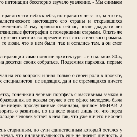
 его интонации бесспорно звучало уважение. - Мы снимаем
равятся эти небоскребы, но нравятся не за то, за что их,
листического настоящего его страны и открывшихся
менений. И ему нравилось сейчас, после двадцати лет
е глянцевые фотографии с померкшими старыми. Опять же
к путешественник во времени из фантастического романа.
 те люди, что в нем были, так и остались там, а он смог
 стирающий само понятие архитектуры - в спальник 80-х,
а десятки своих собратьев. Подземная парковка, первые
ал на его вопросы и знал только о своей роли в проекте,
х специалистов, не видящих, да и не стремящихся ничего
клетку, тоненький черный портфель с массивным замком в
разования, во всяком случае в его офисе молодежь была
какие-нибудь прослушанные семинары, диплом МБИАЙ 2
ворить о развитии, но на деле видит лишь то, что перед
лодой человек устает в нем так, что уже ничего не хочет
ень старинным, по сути единственным который остался у
мечал, что индивидуальность еще не значит личность, а