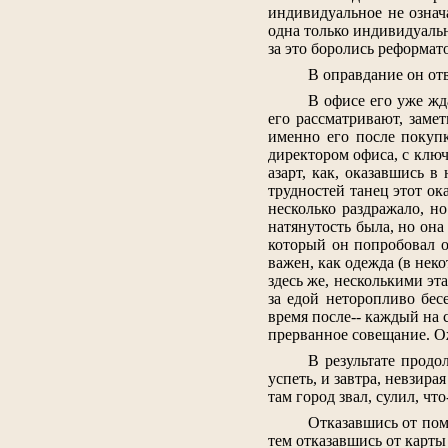
индивидуальное не означ
одна только индивидуально
за это боролись реформат
В оправдание он отве
В офисе его уже жд
его рассматривают, замет
именно его после покупк
директором офиса, с клю
азарт, как, оказавшись в
трудностей танец этот о
несколько раздражало, н
натянутость была, но она
который он попробовал о
важен, как одежда (в нек
здесь же, несколькими эт
за едой неторопливо бес
время после-- каждый на 
прерванное совещание. Ож
В результате продо
успеть, и завтра, невзира
там город звал, сулил, ч
Отказавшись от помо
тем отказавшись от карты