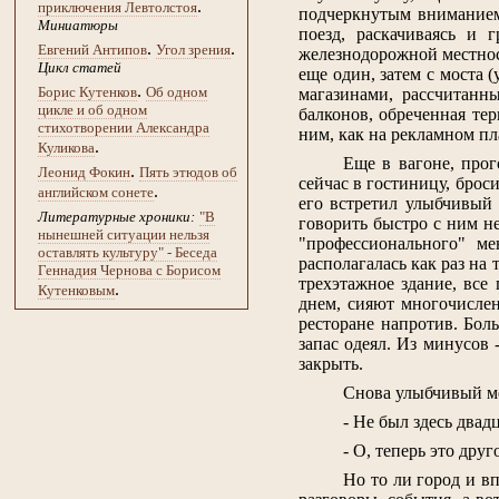
.
приключения Левтолстоя
подчеркнутым вниманием 
Миниатюры
поезд, раскачиваясь и
.
.
Евгений Антипов
Угол зрения
железнодорожной местност
Цикл статей
еще один, затем с моста 
.
Борис Кутенков
Об одном
магазинами, рассчитанн
цикле и об одном
балконов, обреченная тер
стихотворении Александра
ним, как на рекламном пл
.
Куликова
Еще в вагоне, прог
.
Леонид Фокин
Пять этюдов об
сейчас в гостиницу, броси
.
английском сонете
его встретил улыбчивый 
Литературные хроники:
"В
говорить быстро с ним не
нынешней ситуации нельзя
"профессионального" ме
оставлять культуру" - Беседа
располагалась как раз на
Геннадия Чернова с Борисом
трехэтажное здание, все
.
Кутенковым
днем, сияют многочислен
ресторане напротив. Бол
запас одеял. Из минусов
закрыть.
Снова улыбчивый ме
- Не был здесь двадц
- О, теперь это друг
Но то ли город и в