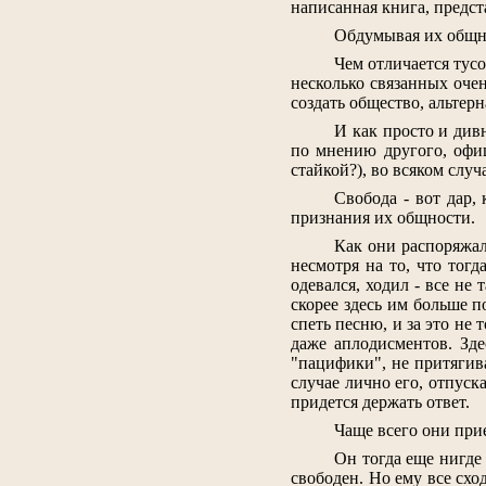
написанная книга, предста
Обдумывая их общнос
Чем отличается тусо
несколько связанных очен
создать общество, альтерн
И как просто и див
по мнению другого, офи
стайкой?), во всяком слу
Свобода - вот дар,
признания их общности.
Как они распоряжал
несмотря на то, что тог
одевался, ходил - все не
скорее здесь им больше п
спеть песню, и за это н
даже аплодисментов. Зде
"пацифики", не притягива
случае лично его, отпуск
придется держать ответ.
Чаще всего они при
Он тогда еще нигде 
свободен. Но ему все сход