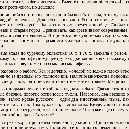
- отозвался с улыбкой менеджер. Вместе с негативной оценкой в
же престижном, но дешевле.
ставшийся в стороне сити, он поймал себя на том, что ему тоже н
лодой менеджер. Для того они явно были символом капита
 же эти небоскребы были символом времени вообще. Любых из
новый и старый город. Сравнивать, как сравнивают современны
его и себя тогдашнего. И при этом он чувствовал себя так, ка
торое он вспоминал - время его молодости, - никуда не ушло, и
ни.
емя ехала по бурелому эклектики 60-х и 70-х, въехала в район,
ькому торгово-офисному центру, как две капли воды похожему н
газины, выше, этажей на семь-восемь - офисы.
разговор о работе. Как и должно, молодой менеджер плохо отвеч
ыходило за пределы его полномочий. Наличие множества подобны
й специфики, - вот оно, капиталистическое настоящее. Матрица.
, он подумал, что он такой, как и должен быть. Джемперок в 
ые брючки, дорогие остроносые туфли. Наверное, два высших об
так. Плюс кроме русского -- один-два иностранных языка, 
и и т.п. и т.д. Таких, как он, - миллионы. Везде. Любит пого
ир так перегружен, что это нормально? Что даже еще совсем мо
о спокойное для себя место?
ся разговор с приятелем недельной давности. Приятель был оч
или об индивидуализме. Приятель сетовал на современность. За