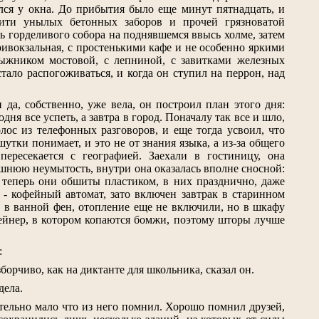
лся у окна. До прибытия было еще минут пятнадцать, и
фити унылых бетонных заборов и прочей грязноватой
ль горделивого собора на поднявшемся ввысь холме, затем
привокзальная, с простенькими кафе и не особенно яркими
лыжником мостовой, с лепниной, с завитками железных
тало распогоживаться, и когда он ступил на перрон, над
 да, собственно, уже вела, он построил план этого дня:
одня все успеть, а завтра в город. Поначалу так все и шло,
лос из телефонных разговоров, и еще тогда усвоил, что
шутки понимает, и это не от знания языка, а из-за общего
пересекается с географией. Заехали в гостиницу, она
нешнюю неумытость, внутри она оказалась вполне сносной:
, теперь они обшиты пластиком, в них празднично, даже
 - кофейный автомат, зато включен завтрак в старинном
, в ванной фен, отопление еще не включили, но в шкафу
тейнер, в котором копаются бомжи, поэтому шторы лучше
:
зборчиво, как на диктанте для школьника, сказал он.
дела.
ительно мало что из него помнил. Хорошо помнил друзей,