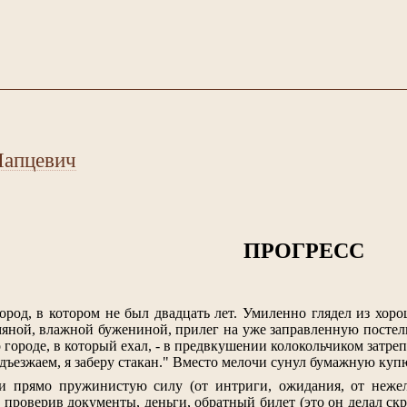
Лапцевич
ПРОГРЕСС
ород, в котором не был двадцать лет. Умиленно глядел из хор
мяной, влажной бужениной, прилег на уже заправленную постель
 городе, в который ехал, - в предвкушении колокольчиком затреп
дъезжаем, я заберу стакан." Вместо мелочи сунул бумажную купюр
 и прямо пружинистую силу (от интриги, ожидания, от нежел
о проверив документы, деньги, обратный билет (это он делал с