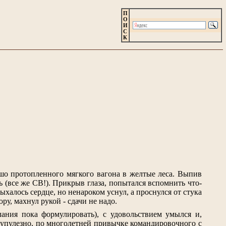
П
О
И
С
К
ошо протопленного мягкого вагона в желтые леса. Выпив
 (все же СВ!). Прикрыв глаза, попытался вспомнить что-
ыхалось сердце, но ненароком уснул, а проснулся от стука
у, махнул рукой - сдачи не надо.
ания пока формулировать), с удовольствием умылся и,
крупулезно, по многолетней привычке командировочного с