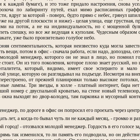
к каждой бумаге), и это тоже придало настроения, снова усе
 грохоча по лабиринту путей, ехал мимо расписанных граф
и, вдруг за которой - поверх, будто прямо с небес, грянул шпи
(уже на другой плоскости и ниже) - целая улица, еще грустная, 
ыми на поток, а не на индивидуальность, но с мощенной бу
петь спешку, но все же ведущая к куполам. Чудесным образом с
акате, уже было пронзительно голубое небо.
оняя сентиментальность, которая неизвестно куда могла завести
ть вещи, потом в офис - сначала работа, если надо, допоздна, сег
молодой менеджер, которого он не знал в лицо, но помнил го
 стоит. Он из того поколения, которое плохо знает русский, но 
нталитета, который, видимо, имеет свое эсперанто и мало 
 той улице, которую он разглядывал на подъезде. Несмотря на в
 перестроено, от прежней планировки только высокие потолки
ные лампы. Три звезды, в холле - платный интернет, бара нет
ьшой номер с двуспальной кроватью, на стене новый телевизор
 - окна выходят во двор-колодец, там парковка и мусорный кон
неджер, по дороге в офис он попросил его проехать через центр
ать лет, а когда-то бывал чуть ли не каждый месяц, - громко и ра
ой город! - отозвался молодой менеджер. Гордость в его голосе за
прямь так изменился, то ли память его подводила, но он действ