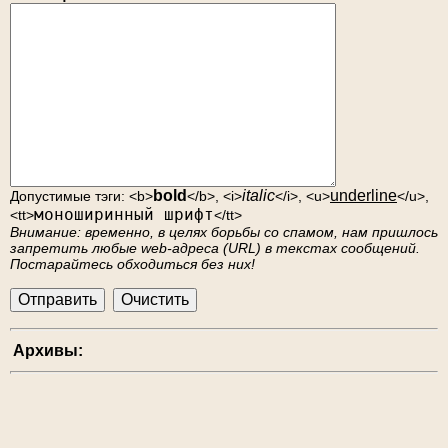
bold
italic
underline
Допустимые тэги: <b>
</b>, <i>
</i>, <u>
</u>,
моноширинный шрифт
<tt>
</tt>
Внимание: временно, в целях борьбы со спамом, нам пришлось
запретить любые web-адреса (URL) в текстах сообщений.
Постарайтесь обходиться без них!
Архивы: