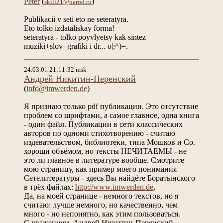
Peter
(
)
skill21@narod.ru
Publikacii v seti eto ne seteratyra.
Eto tolko izdataliskay forma!
seteratyra - tolko poyvlyetsy kak sintez
muziki+slov+grafiki i dr... o|:^)=.
24.03.01 21:11:32 msk
Андрей Никитин-Перенский
(
info@imwerden.de
)
Я признаю только pdf публикации. Это отсутствие
проблем со шрифтами, а самое главное, одна книга
- один файл. Публикации в сети классических
авторов по одноми стихотворению - считаю
издевательством, библиотеки, типа Мошков и Co.
хороши объёмом, но тексты НЕЧИТАЕМЫ - не
это ли главное в литературе вообще. Смотрите
мою страницу, как пример моего понимания
Сетелитературы - здесь Вы найдёте Боратынского
в трёх файлах:
http://www.imwerden.de
,
Да, на моей странице - немного текстов, но я
считаю: лучше немного, но качественно, чем
много - но непонятно, как этим пользоваться.
С уважением, Андрей Никитин-Перенский