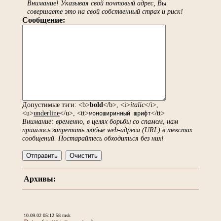
Внимание! Указывая свой почтовый адрес, Вы
совершаете это на свой собственный страх и риск!
Сообщение:
Допустимые тэги: <b>
bold
</b>, <i>
italic
</i>,
<u>
underline
</u>, <tt>
</tt>
моноширинный шрифт
Внимание: временно, в целях борьбы со спамом, нам
пришлось запретить любые web-адреса (URL) в текстах
сообщений. Постарайтесь обходиться без них!
Архивы:
10.09.02 05:12:58 msk