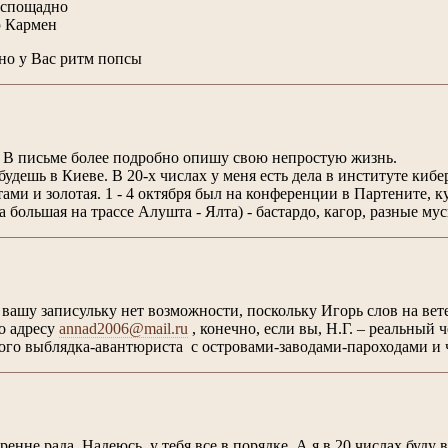
еспощадно
ю Кармен
но у Вас ритм попсы
! В письме более подробно опишу свою непростую жизнь.
будешь в Киеве. В 20-х числах у меня есть дела в институте киб
тами и золотая. 1 - 4 октября был на конференции в Партените, ку
а большая на трассе Алушта - Ялта) - бастардо, кагор, разные м
 вашу записульку нет возможности, поскольку Игорь слов на вете
о адресу
annad2006@mail.ru
, конечно, если вы, Н.Г. – реальный 
вого выблядка-авантюриста с островами-заводами-пароходами и 
не рада. Надеюсь, у тебя все в порядке. А я в 20 числах буду 