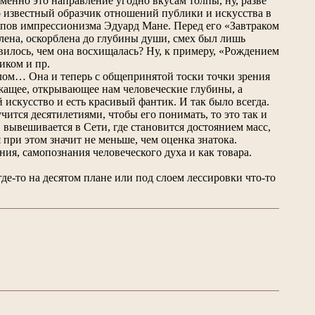
именно это направление угодно вкусам толпы, ну, разве
 известный образчик отношений публики и искусства в
олпов импрессионизма Эдуард Мане. Перед его «Завтраком
звлена, оскорблена до глубины души, смех был лишь
вилось, чем она восхищалась? Ну, к примеру, «Рождением
иком и пр.
елом… Она и теперь с общепринятой тоски точки зрения
ажащее, открывающее нам человеческие глубины, а
искусство и есть красивый фантик. И так было всегда.
чится десятилетиями, чтобы его понимать, то это так и
, вывешивается в Сети, где становится достоянием масс,
 при этом значит не меньше, чем оценка знатока.
ия, самопознания человеческого духа и как товара.
где-то на десятом плане или под слоем лессировки что-то