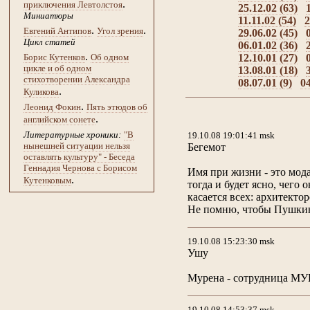
.
приключения Левтолстоя
25.12.02 (63)
Миниатюры
11.11.02 (54)
2
.
.
Евгений Антипов
Угол зрения
29.06.02 (45)
Цикл статей
06.01.02 (36)
.
12.10.01 (27)
Борис Кутенков
Об одном
цикле и об одном
13.08.01 (18)
стихотворении Александра
08.07.01 (9)
04
.
Куликова
.
Леонид Фокин
Пять этюдов об
.
английском сонете
Литературные хроники:
"В
19.10.08 19:01:41 msk
нынешней ситуации нельзя
Бегемот
оставлять культуру" - Беседа
Геннадия Чернова с Борисом
Имя при жизни - это мода
.
Кутенковым
тогда и будет ясно, чего 
касается всех: архитектор
Не помню, чтобы Пушкин
19.10.08 15:23:30 msk
Ушу
Мурена - сотрудница МУ
19.10.08 14:53:37 msk