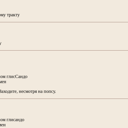
ому тракту
у
ном глисCандо
мен
Заходите, несмотря на попсу.
ном глисандо
мен