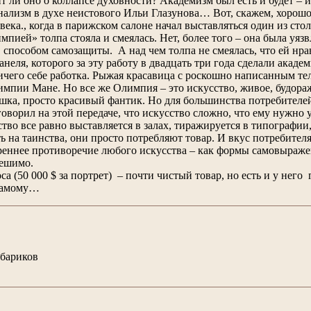
т ли оно о коллапсе духовности? Академизм был есть и будет – 
лизм в духе неистового Ильи Глазунова… Вот, скажем, хорошо
века., когда в парижском салоне начал выставляться один из ст
импией» толпа стояла и смеялась. Нет, более того – она была уя
 способом самозащиты. А над чем толпа не смеялась, что ей нра
еля, которого за эту работу в двадцать три года сделали академ
ичего себе работка. Рыжая красавица с роскошно написанным т
лимпии Мане. Но все же Олимпия – это искусство, живое, будор
шка, просто красивый фантик. Но для большинства потребителей 
говорил на этой передаче, что искусство сложно, что ему нужно у
ство все равно выставляется в залах, тиражируется в типографии
ь на таинства, они просто потребляют товар. И вкус потребителя
реннее противоречие любого искусства – как формы самовыражен
решимо.
 (50 000 $ за портрет) – почти чистый товар, но есть и у него 
 самому…
обариков