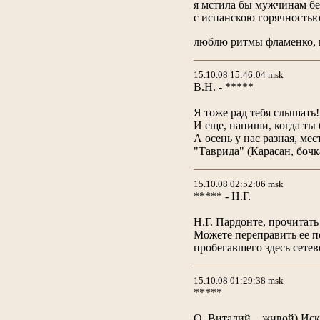
я мстила бы мужчинам б
с испанскою горячность
люблю ритмы фламенко, 
15.10.08 15:46:04 msk
В.Н. - *****
Я тоже рад тебя слышать
И еще, напиши, когда ты 
А осень у нас разная, мес
"Таврида" (Карасан, бочк
15.10.08 02:52:06 msk
***** - Н.Г.
Н.Г. Пардонте, прочитать
Можете переправить ее п
пробегавшего здесь сете
15.10.08 01:29:38 msk
*****
О, Виталий…живой) Искрен