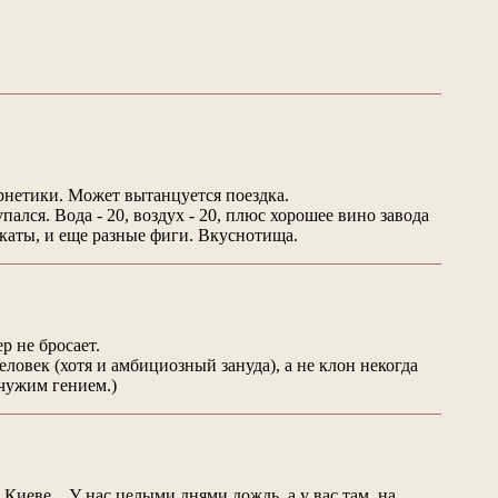
ернетики. Может вытанцуется поездка.
пался. Вода - 20, воздух - 20, плюс хорошее вино завода
ускаты, и еще разные фиги. Вкуснотища.
р не бросает.
человек (хотя и амбициозный зануда), а не клон некогда
чужим гением.)
в Киеве…У нас целыми днями дождь, а у вас там, на