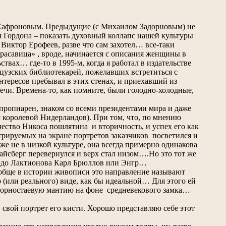
м Сафроновым. Предыдущие (с Михаилом Задорновым) не
ея Гордона – показать духовный коллапс нашей культуры
Виктор Ерофеев, разве что сам захотел… все-таки
красавица» , вроде, начинается с описания женщины в
ах… где-то в 1995-м, когда я работал в издательстве
цузских библиотекарей, пожелавших встретиться с
нтересов пребывал в этих стенах, и приехавший из
ечи. Времена-то, как помните, были голодно-холодные,
 пропиарен, знаком со всеми президентами мира и даже
с королевой Нидерландов). При том, что, по мнению
ество Никоса пошлятина и вторичность, и успех его как
стрируемых на экране портретов заказчиков посветился и
же не в низкой культуре, она всегда примерно одинакова
айсберг перевернулся и верх стал низом….Но это тот же
, до Лактионова Карл Брюллов или Энгр…
вообще в истории живописи это направление называют
 (или реального) виде, как бы идеальной… Для этого ей
 горностаевую мантию на фоне средневекового замка…
 свой портрет его кисти. Хорошо представляю себе этот