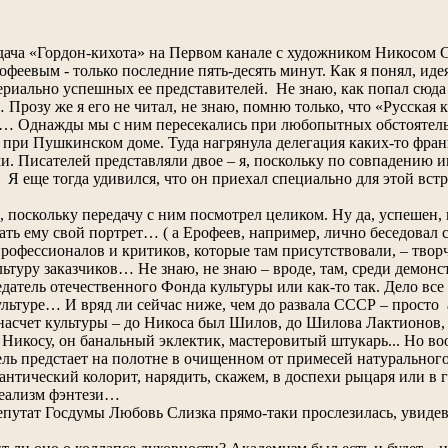
едача «Гордон-кихота» на Первом канале с художником Никосо
офеевым - только последние пять-десять минут. Как я понял, ид
ериально успешных ее представителей. Не знаю, как попал сюда 
Прозу же я его не читал, не знаю, помню только, что «Русская 
… Однажды мы с ним пересекались при любопытных обстоятельств
при Пушкинском доме. Туда нагрянула делегация каких-то фран
. Писателей представляли двое – я, поскольку по совпадению и
Я еще тогда удивился, что он приехал специально для этой встр
, поскольку передачу с ним посмотрел целиком. Ну да, успешен,
ать ему свой портрет… ( а Ерофеев, например, лично беседовал 
рофессионалов и критиков, которые там присутствовали, – творч
ьтуру заказчиков… Не знаю, не знаю – вроде, там, среди демон
атель отечественного Фонда культуры или как-то так. Дело все 
льтуре… И вряд ли сейчас ниже, чем до развала СССР – просто 
насчет культуры – до Никоса был Шилов, до Шилова Лактионов
ил Никосу, он банальный эклектик, мастеровитый штукарь... Но 
ель предстает на полотне в очищенном от примесей натурального
нтический колорит, нарядить, скажем, в доспехи рыцаря или в
еализм фэнтези…
депутат Госдумы Любовь Слизка прямо-таки прослезилась, увидев