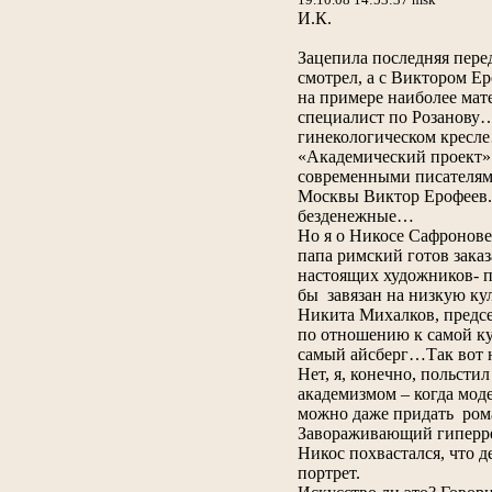
И.К.
Зацепила последняя пер
смотрел, а с Виктором Ер
на примере наиболее мат
специалист по Розанову… 
гинекологическом кресле
«Академический проект» 
современными писателями
Москвы Виктор Ерофеев. 
безденежные…
Но я о Никосе Сафронове
папа римский готов заказ
настоящих художников- п
бы завязан на низкую кул
Никита Михалков, председ
по отношению к самой ку
самый айсберг…Так вот 
Нет, я, конечно, польст
академизмом – когда мод
можно даже придать рома
Завораживающий гиперр
Никос похвастался, что 
портрет.