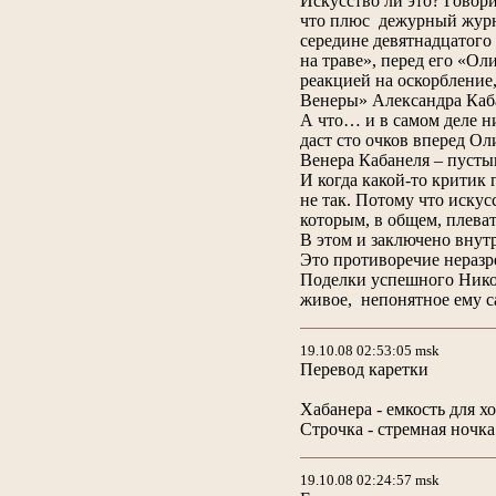
Искусство ли это? Говори
что плюс дежурный журна
середине девятнадцатого 
на траве», перед его «Ол
реакцией на оскорбление,
Венеры» Александра Кабан
А что… и в самом деле н
даст сто очков вперед О
Венера Кабанеля – пусты
И когда какой-то критик 
не так. Потому что искус
которым, в общем, плеват
В этом и заключено внут
Это противоречие нераз
Поделки успешного Никоса
живое, непонятное ему
19.10.08 02:53:05 msk
Перевод каретки
Хабанера - емкость для х
Строчка - стремная ночка
19.10.08 02:24:57 msk