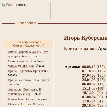
[ Оглавление ]
Игорь Куберски
Новые публикации
"Сетевой Словесности":
Книга отзывов.
Архи
.
Андрей Баранов
Жизнь – это
.
два-три события
Стихи
.
Иван Белоусов
В глубине
.
чернозёмного горя
Стихи
Архивы:
08.08.13 (152)
.
.
01.10.09 (143)
Ирина Подюкова
Про жизнь
Стихи
27.04.08 (135)
24.01.08 (126)
.
Ирина Ремизова
Знаю – будет
06.08.07 (117)
.
так
Стихи
15.11.06 (108)
.
Анастасия Скорикова
В
16.12.04 (99)
.
тишайшем снегу
Стихи
01.08.04 (90)
.
.
Братья Бри
Эвелин
Рассказ
17.05.04 (81)
.
Михаил Поторак
Жизнь и
29.10.03 (72)