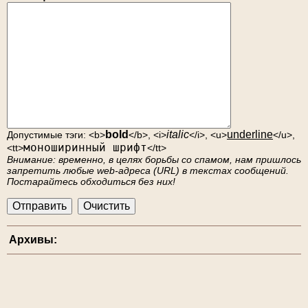
bold
italic
underline
Допустимые тэги: <b>
</b>, <i>
</i>, <u>
</u>,
моноширинный шрифт
<tt>
</tt>
Внимание: временно, в целях борьбы со спамом, нам пришлось
запретить любые web-адреса (URL) в текстах сообщений.
Постарайтесь обходиться без них!
Архивы: