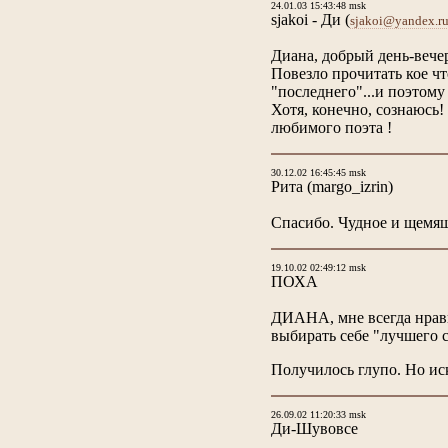
24.01.03 15:43:48 msk
sjakoi - Ди
(
sjakoi@yandex.r
Диана, добрый день-вечер-у
Повезло прочитать кое чт
"последнего"...и поэтом
Хотя, конечно, сознаюсь
любимого поэта !
30.12.02 16:45:45 msk
Рита
(margo_izrin)
Спасибо. Чудное и щемящ
19.10.02 02:49:12 msk
ПОХА
ДИАНА, мне всегда нравил
выбирать себе "лучшего се
Получилось глупо. Но ис
26.09.02 11:20:33 msk
Ди-Шувовсе