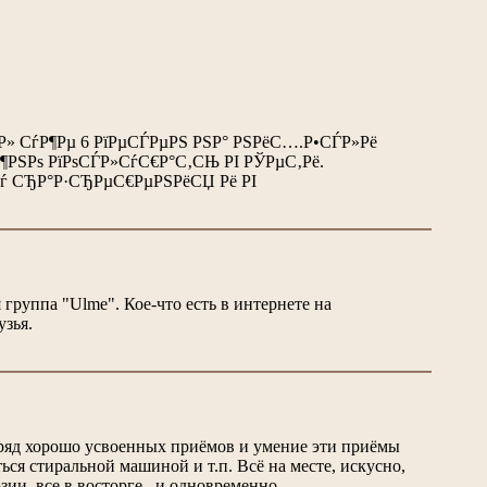
Р» СѓР¶Рµ 6 РїРµСЃРµРЅ РЅР° РЅРёС….Р•СЃР»Рё
Р¶РЅРѕ РїРѕСЃР»СѓС€Р°С‚СЊ РІ РЎРµС‚Рё.
ѓ СЂР°Р·СЂРµС€РµРЅРёСЏ Рё РІ
группа "Ulme". Кое-что есть в интернете на
узья.
я, ряд хорошо усвоенных приёмов и умение эти приёмы
ться стиральной машиной и т.п. Всё на месте, искусно,
ии, все в восторге...и одновременно -