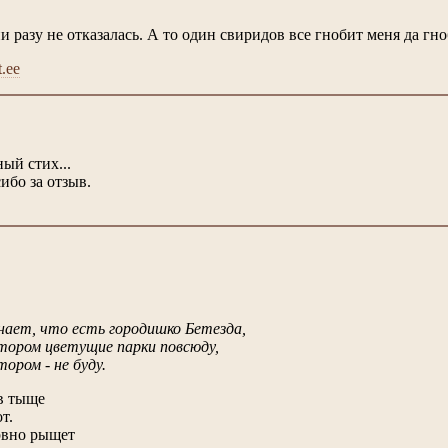
и разу не отказалась. А то один свиридов все гнобит меня да гноб
.ee
ый стих...
ибо за отзыв.
::Не знает, что есть городишко Бетезда,
::В котором цветущие парки повсюду,
 котором - не буду.
в тыще
т.
ервно рыщет