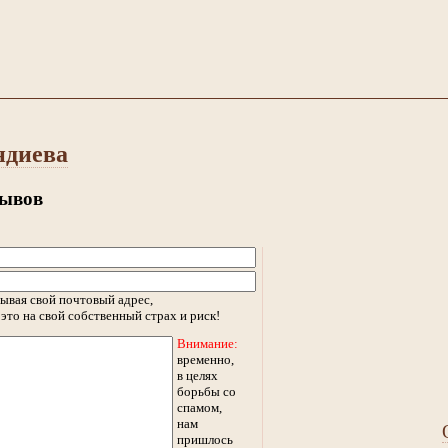
ндиева
зывов
ывая свой почтовый адрес,
это на свой собственный страх и риск!
Внимание:
временно,
в целях
борьбы со
спамом,
нам
пришлось