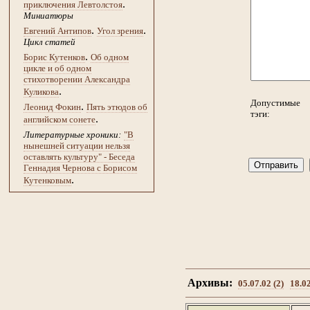
.
приключения Левтолстоя
Миниатюры
.
.
Евгений Антипов
Угол зрения
Цикл статей
.
Борис Кутенков
Об одном
цикле и об одном
стихотворении Александра
.
Куликова
Допустимые
.
Леонид Фокин
Пять этюдов об
тэги:
.
английском сонете
Литературные хроники:
"В
нынешней ситуации нельзя
оставлять культуру" - Беседа
Геннадия Чернова с Борисом
.
Кутенковым
Архивы:
05.07.02 (2)
18.02