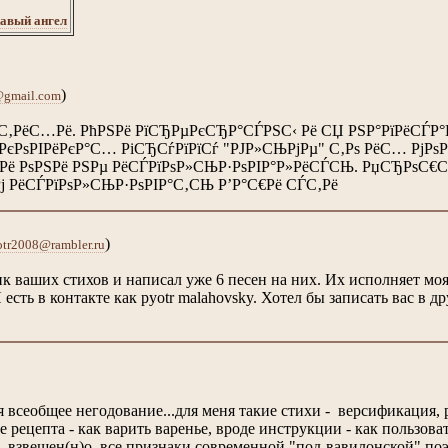
авый ангел
)
@gmail.com
ЃС‚РёС…Рё. РћРЅРё РїСЂРµРєСЂР°СЃРЅС‹ Рё СЏ РЅР°РїРёСЃР°
РєРѕРІРёРєР°С… РіСЂСѓРїРїСѓ "РЈР»СЊРјРµ" С‚Рѕ РёС… РјРѕ
Рё РѕРЅРё РЅРµ РёСЃРїРѕР»СЊР·РѕРІР°Р»РёСЃСЊ. РџСЂРѕС€С
 РёСЃРїРѕР»СЊР·РѕРІР°С‚СЊ Р’Р°С€Рё СЃС‚Рё
)
otr2008@rambler.ru
 ваших стихов и написал уже 6 песен на них. Их исполняет моя 
Я есть в контакте как pyotr malahovsky. Хотел бы записать вас в др
бя всеобщее негодование...для меня такие стихи - версификаци
е рецепта - как варить варенье, вроде инструкции - как пользова
, взвешен(н)о, все признаки современной "под-вавилонской" поэз