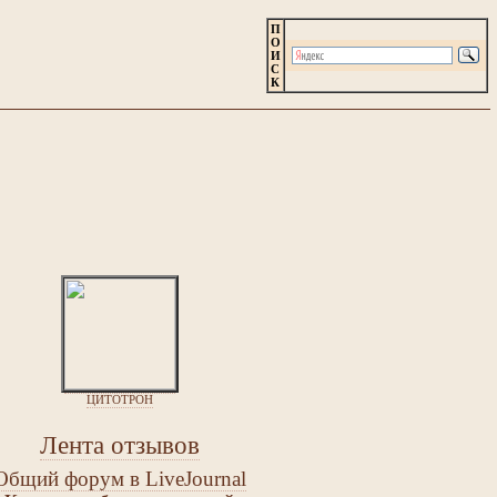
П
О
И
С
К
ЦИТОТРОН
Лента отзывов
Общий форум в LiveJournal