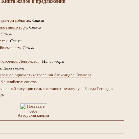
Книга жалоб и предложений
.
 два-три события
Стихи
.
нозёмного горя
Стихи
.
Стихи
.
т так
Стихи
.
йшем снегу
Стихи
.
иключения Левтолстоя
Миниатюры
.
я
Цикл статей
.
кле и об одном стихотворении Александра Куликова
.
об английском сонете
ынешней ситуации нельзя оставлять культуру" - Беседа Геннадия
.
ым
Авторская кнопка