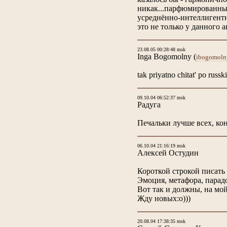
никак...парфюмированный
усреднённо-интеллигентн
это не только у данного 
23.08.05 00:28:48 msk
Inga Bogomolny
(
ibogomoln
tak priyatno chitat' po russki
09.10.04 06:52:37 msk
Радуга
Печальки лучше всех, кон
06.10.04 21:16:19 msk
Алексей Остудин
Короткой строкой писать 
Эмоция, метафора, парадо
Вот так и должны, на мой
Жду новых:о)))
20.08.04 17:38:35 msk