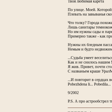
Твоя любимая карета
По улице. Моей. Которой
Плевать на завыванья ско
Что толку? Города похож
Лишь санитары темнокож
Но им нужны сады и пар
Примерно также - как пр
Нужны их бледным пасс
Немым и будто недвижи
...Судьба умеет веселитьс
Как и не снилось нашим
Я жив. Привет, почти сто
С названьем краше Урал
...И повторит в сердцах в
Pobezhdena li... Pobedila...
9/2002
P.S. А про астрообстрел т