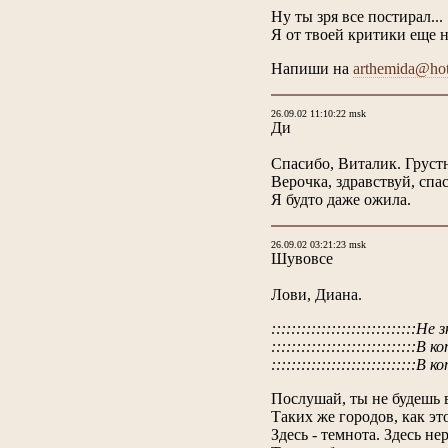
Ну ты зря все постирал...
Я от твоей критики еще н
Напиши на
arthemida@hot
26.09.02 11:10:22 msk
Ди
Спасибо, Виталик. Грустн
Верочка, здравствуй, спас
Я будто даже ожила.
26.09.02 03:21:23 msk
Шувовсе
Лови, Диана.
:::::::::::::::::::::::::::
:::::::::::::::::::::::::::
:::::::::::::::::::::::::::::В
Послушай, ты не будешь 
Таких же городов, как это
Здесь - темнота. Здесь н