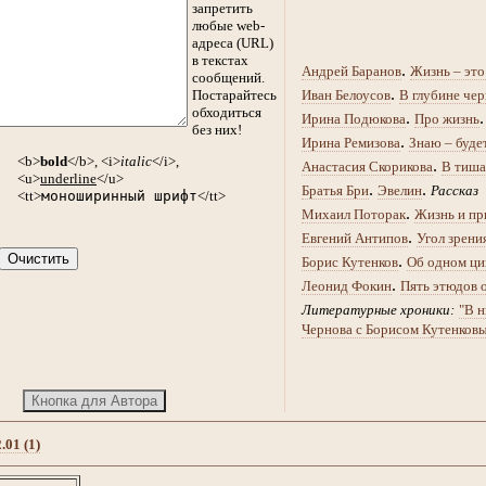
запретить
любые web-
адреса (URL)
в текстах
.
Андрей Баранов
Жизнь – это
сообщений.
.
Постарайтесь
Иван Белоусов
В глубине чер
обходиться
.
Ирина Подюкова
Про жизнь
без них!
.
Ирина Ремизова
Знаю – буде
<b>
bold
</b>, <i>
italic
</i>,
.
Анастасия Скорикова
В тиша
<u>
underline
</u>
.
.
Братья Бри
Эвелин
Рассказ
<tt>
моноширинный шрифт
</tt>
.
Михаил Поторак
Жизнь и пр
.
Евгений Антипов
Угол зрени
.
Борис Кутенков
Об одном ци
.
Леонид Фокин
Пять этюдов 
Литературные хроники:
"В н
Чернова с Борисом Кутенков
.01 (1)