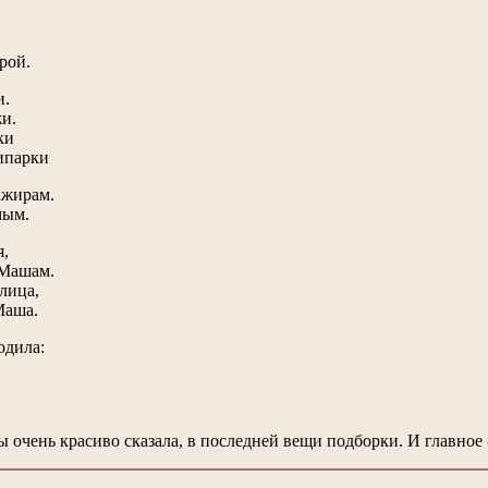
рой.
и.
и.
ки
ипарки
ажирам.
мым.
я,
 Машам.
лица,
Маша.
одила:
ы очень красиво сказала, в последней вещи подборки. И главное -