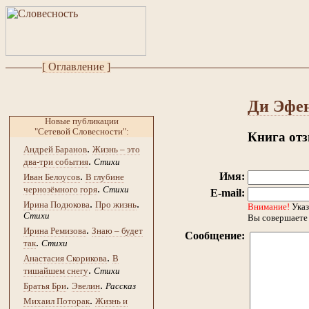
[ Оглавление ]
Ди Эфе
Новые публикации
"Сетевой Словесности":
Книга от
.
Андрей Баранов
Жизнь – это
.
два-три события
Стихи
.
Имя:
Иван Белоусов
В глубине
.
чернозёмного горя
Стихи
E-mail:
.
.
Ирина Подюкова
Про жизнь
Внимание!
Указ
Стихи
Вы совершаете 
.
Ирина Ремизова
Знаю – будет
Сообщение:
.
так
Стихи
.
Анастасия Скорикова
В
.
тишайшем снегу
Стихи
.
.
Братья Бри
Эвелин
Рассказ
.
Михаил Поторак
Жизнь и