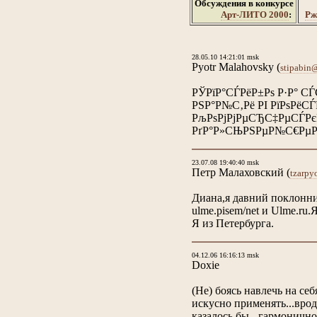
Обсуждения в конкурсе
Арт-ЛИТО 2000
:
Рж
28.05.10 14:21:01 msk
Pyotr Malahovsky
(
stipabin
РЎРїР°СЃРёР±Рѕ Р·Р° С
РЅР°Р№С‚Рё РІ РїРѕРёСЃ
РљРѕРјРјРµСЂС‡РµСЃРє
РґР°Р»СЊРЅРµР№С€РµРј
23.07.08 19:40:40 msk
Петр Малаховский
(
tzarpy
Диана,я давний поклонник
ulme.pisem/net и Ulme.ru.
Я из Петербурга.
04.12.06 16:16:13 msk
Doxie
(Не) боясь навлечь на се
искусно применять...врод
казалось бы - гармонично