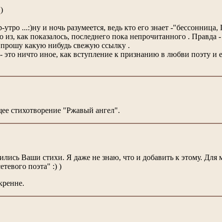
)
u
тро ...:)ну и ночь разумеется, ведь кто его знает -"бессонница, Го
о из, как показалось, последнего пока непрочитанного . Правда -
у прошу какую нибудь свежую ссылку .
! - это ничто иное, как вступление к признанию в любви поэту 
ее стихотворение "Ржавый ангел".
ись Ваши стихи. Я даже не знаю, что и добавить к этому. Для м
тевого поэта" :) )
кренне.