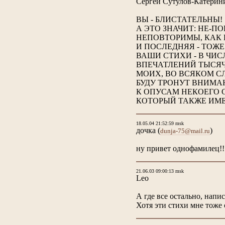
Сергей Сутулов-Катерин
ВЫ - БЛИСТАТЕЛЬНЫ!
А ЭТО ЗНАЧИТ: НЕ-ПОВ
НЕПОВТОРИМЫ, КАК 
И ПОСЛЕДНЯЯ - ТОЖЕ
ВАШИ СТИХИ - В ЧИ
ВПЕЧАТЛЕНИЙ ТЫСЯЧ
МОИХ, ВО ВСЯКОМ С
БУДУ ТРОНУТ ВНИМА
К ОПУСАМ НЕКОЕГО 
КОТОРЫЙ ТАКЖЕ ИМЕЕ
18.05.04 21:52:59 msk
дочка
(
)
dunja-75@mail.ru
ну привет однофамилец!!
21.06.03 09:00:13 msk
Leo
А где все остально, напи
Хотя эти стихи мне тоже