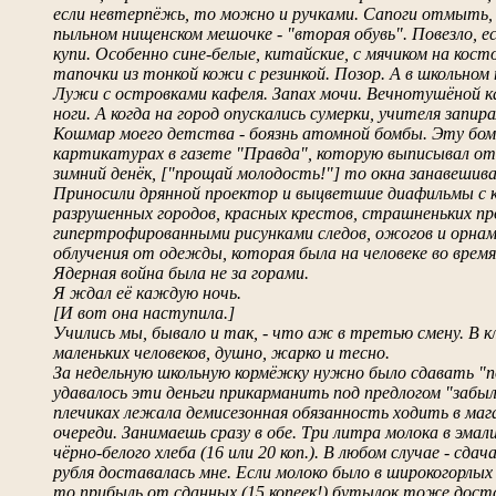
если невтерпёжь, то можно и ручками. Сапоги отмыть, 
пыльном нищенском мешочке - "вторая обувь". Повезло, е
купи. Особенно сине-белые, китайские, с мячиком на кост
тапочки из тонкой кожи с резинкой. Позор. А в школьном
Лужи с островками кафеля. Запах мочи. Вечнотушёной 
ноги. А когда на город опускались сумерки, учителя запира
Кошмар моего детства - боязнь атомной бомбы. Эту бом
картикатурах в газете "Правда", которую выписывал оте
зимний денёк, ["прощай молодость!"] то окна занавеши
Приносили дрянной проектор и выцветшие диафильмы с к
разрушенных городов, красных крестов, страшненьких про
гипертрофированными рисунками следов, ожогов и орнам
облучения от одежды, которая была на человеке во время
Ядерная война была не за горами.
Я ждал её каждую ночь.
[И вот она наступила.]
Учились мы, бывало и так, - что аж в третью смену. В к
маленьких человеков, душно, жарко и тесно.
За недельную школьную кормёжку нужно было сдавать "п
удавалось эти деньги прикарманить под предлогом "забыл
плечиках лежала демисезонная обязанность ходить в мага
очереди. Занимаешь сразу в обе. Три литра молока в эмали
чёрно-белого хлеба (16 или 20 коп.). В любом случае - сд
рубля доставалась мне. Если молоко было в широкогорлых
то прибыль от сданных (15 копеек!) бутылок тоже доста