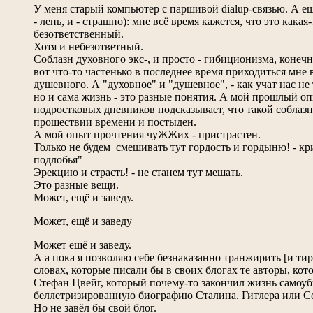
У меня старый компьютер с паршивой dialup-связью. А ещ
- лень, и - страшно): мне всё время кажется, что это какая-
безответственный.
Хотя и небезответный.
Соблазн духовного экс-, и просто - гибиционизма, конечн
вот что-то частенько в последнее время приходиться мне 
душевного. А "духовное" и "душевное", - как учат нас не
но и сама жизнь - это разные понятия. А мой прошлый о
подростковых дневников подсказывает, что такой соблазн
прошествии времени и постыден.
А мой опыт прочтения чуЖЖих - пристрастен.
Только не будем смешивать тут гордость и гордыню! - кр
подлобья"
Эрекцию и страсть! - не станем тут мешать.
Это разные вещи.
Может, ещё и заведу.
Может, ещё и заведу
Может ещё и заведу.
А а пока я позволяю себе безнаказанно транжирить [и ти
словах, которые писали бы в своих блогах те авторы, кот
Стефан Цвейг, который почему-то закончил жизнь самоуб
беллетризированную биографию Сталина. Гитлера или 
Но не завёл бы свой блог.