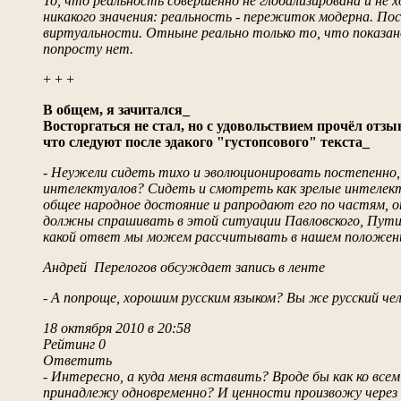
То, что реальность совершенно не глобализирована и не 
никакого значения: реальность - пережиток модерна. По
виртуальности. Отныне реально только то, что показано 
попросту нет.
+ + +
В общем, я зачитался_
Восторгаться не стал, но с удовольствием прочёл отз
что следуют после эдакого "густопсового" текста_
- Неужели сидеть тихо и эволюционировать постепенно, 
интелектуалов? Сидеть и смотреть как зрелые интелек
общее народное достояние и рапродают его по частям, оп
должны спрашивать в этой ситуации Павловского, Путин
какой ответ мы можем рассчитывать в нашем положен
Андрей Перелогов обсуждает запись в ленте
- А попроще, хорошим русским языком? Вы же русский чел
18 октября 2010 в 20:58
Рейтинг 0
Ответить
- Интересно, а куда меня вставить? Вроде бы как ко все
принадлежу одновременно? И ценности произвожу через 