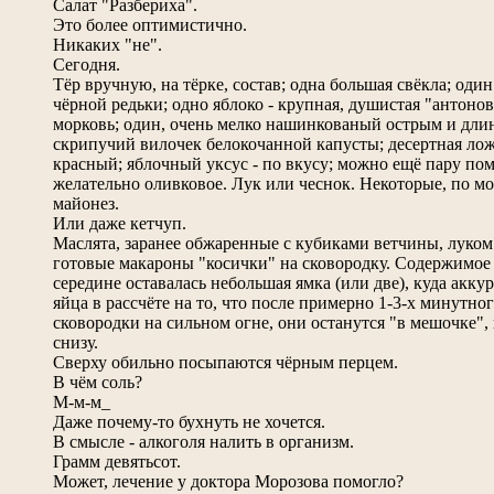
Салат "Разбериха".
Это более оптимистично.
Никаких "не".
Сегодня.
Тёр вручную, на тёрке, состав; одна большая свёкла; оди
чёрной редьки; одно яблоко - крупная, душистая "антоно
морковь; один, очень мелко нашинкованый острым и дл
скрипучий вилочек белокочанной капусты; десертная лож
красный; яблочный уксус - по вкусу; можно ещё пару по
желательно оливковое. Лук или чеснок. Некоторые, по 
майонез.
Или даже кетчуп.
Маслята, заранее обжаренные с кубиками ветчины, луком
готовые макароны "косички" на сковородку. Содержимое 
середине оставалась небольшая ямка (или две), куда акк
яйца в рассчёте на то, что после примерно 1-3-х минутн
сковородки на сильном огне, они останутся "в мешочке
снизу.
Сверху обильно посыпаются чёрным перцем.
В чём соль?
М-м-м_
Даже почему-то бухнуть не хочется.
В смысле - алкоголя налить в организм.
Грамм девятьсот.
Может, лечение у доктора Морозова помогло?