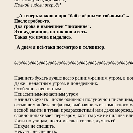
Полной гибели всерьёз!
_А теперь можно и про "баб с чёрными собаками"...
После гробов-то.
Два гроба в нынешней "писанине".
Это чудовищно, но так оно и есть.
Такая уж ночка выдалась.
_А днём я всё-таки посмотрю в телевизор.
@@@@@@@@@@@@@@@@@@@@@@@@@@
Начинать бухать лучше всего ранним-ранним утром, в по
Даже - ненастным утром, в понедельник.
Особенно - ненастным.
Ненасытным-ненастным утром.
Начинать бухать - после обильной полуночной писанины
остывшим добела чифиром, выбравшись из комнатного м
весной выйти в туман предрассветный или даже морозец,
словно попахивает перегаром, хотя ты уже не пил два или
Идти по улицам, нести мысль в голове, думать её.
Никуда не спешить.
Некуда - не спешить.