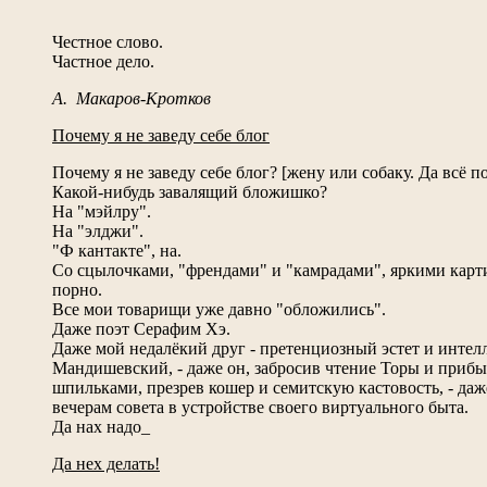
Честное слово.
Частное дело.
А. Макаров-Кротков
Почему я не заведу себе блог
Почему я не заведу себе блог? [жену или собаку. Да всё п
Какой-нибудь завалящий бложишко?
На "мэйлру".
На "элджи".
"Ф кантакте", на.
Со сцылочками, "френдами" и "камрадами", яркими кар
порно.
Все мои товарищи уже давно "обложились".
Даже поэт Серафим Хэ.
Даже мой недалёкий друг - претенциозный эстет и инте
Мандишевский, - даже он, забросив чтение Торы и при
шпильками, презрев кошер и семитскую кастовость, - даж
вечерам совета в устройстве своего виртуального быта.
Да нах надо_
Да нех делать!