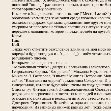
систематизации, то, по-видимому, ещё и к какой-то друго
понятной "по-над" расположенностью, и даже просят Наз
топографическому обитанию.
И как же я был доволен! - что название ("МестоИмениЯ") 
оболомком кремня для зажигалки среди табачных крошек
оказалось подарком, однажды сделанным мне другом мое
умершим от передоза на тёплых лестницах наглухо закод
переулке с названием, которое я позже перевёл на другой 
Карма.
Ниц.
Кий.
Также хочу отметить безусловное влияние на мой моск к
впредь! и буде! тогда уж и - "присно"_) в моём читательс
регулярного письма.
Которыми не на один час стали;
"Бесконечный тупик" Дмитрия Евгеньевича Галковского;
Генриховича Зорина; "Бог деталей" Михаила Наумовича 
Михаила Л. Гаспарова, "Опыты" Мишеля Петровича Мон
сейчас "Камушки на ладони" гражданина Солоухина. И ря
гиперссылок, которые будут обозначены по ходу действия 
(Листал тут Литературный Энциклопедический Словарь в
редакцией совершенно неизвестных мне людей в поисках
отыскал его пока лишь в редколлегии этого увестситого т
Дмитрием Сергеевичем Лихачёвым, одна из последних кни
наблюдения. Из записных книжек разных лет", тоже был