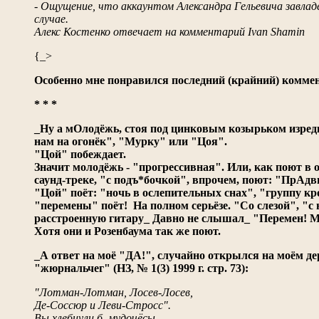
- Ощущение, что аккаунтом Александра Гельевича завлад
случае.
Алекс Костенко отвечает на комментарий Ivan Shamin
{_>
Особенно мне понравился последний (крайний) комме
* * *
_Ну а мОлодёжь, стоя под цинковым козырьком изредк
нам на огонёк", "Мурку" или "Цоя".
"Цой" побеждает.
Значит молодёжь - "прогрессивная". Или, как поют в 
саунд-треке, "с подъ*бочкой", впрочем, поют: "ПрАдви
"Цой" поёт: "ночь в ослепительных снах", "группу кр
"перемены" поёт! На полном серьёзе. "Со слезой", "с
расстроенную гитару_ Давно не слышал_ "Перемен! 
Хотя они и Розенбаума так же поют.
_А ответ на моё "ДА!", случайно открылся на моём д
"жюрнальчег" (НЗ, № 1(3) 1999 г. стр. 73):
"Лотман-Лотман, Лосев-Лосев,
Де-Соссюр и Леви-Стросс".
Вы хлебнули б, мудочёсы,