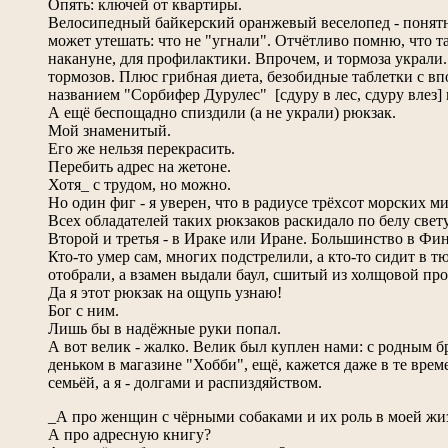
Опять: ключей от квартиры.
Велосипедный байкерский оранжевый веселопед - понятн
может утешать: что не "угнали". Отчётливо помню, что т
накануне, для профилактики. Впрочем, и тормоза украли. 
тормозов. Плюс грибная диета, безобидные таблетки с 
названием "Сорбифер Дурулес" [сдуру в лес, сдуру влез] 
А ещё беспощадно спиздили (а не украли) рюкзак.
Мой знаменитый.
Его же нельзя перекрасить.
Перебить адрес на жетоне.
Хотя_ с трудом, но можно.
Но один фиг - я уверен, что в радиусе трёхсот морских ми
Всех обладателей таких рюкзаков раскидало по белу свету
Второй и третья - в Ираке или Иране. Большинство в Фи
Кто-то умер сам, многих подстрелили, а кто-то сидит в т
отобрали, а взамен выдали баул, сшитый из холщовой пр
Да я этот рюкзак на ощупь узнаю!
Бог с ним.
Лишь бы в надёжные руки попал.
А вот велик - жалко. Велик был куплен нами: с родным 
деньком в магазине "Хобби", ещё, кажется даже в те врем
семьёй, а я - долгами и распиздяйством.
_А про женщин с чёрными собаками и их роль в моей жи
А про адресную книгу?