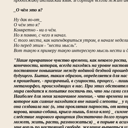
продолжаю] английский язык. В сортире всегда лежит анг
_О чём это я?
Ну дак во-от_
О чём это я?
Конкретно - ни о чём.
Но я помню, с чего я начал.
С того места, как напендюриться утром, в начале недели
Но перед этим - "нести мысль".
Вот такую к примеру такую интересную мысль нести и д
"Наше превратное чувство времени, как некоего роста,
конечности, которая, всегда находясь на уровне настоя
постоянное повышение между водяной бездной прошедш
будущего. Бытие, таким образом, определяется для нас
в прошедшее, - призрачный, в сущности, процесс, - л
метаморфоз, происходящих в нас. При этих обстояте
мира сводится к попытке постичь то, что мы сами со
Наиболее для меня заманчивое мнение, - что времени не
которое как сияние находится вне нашей слепоты _ у пр
она создавала нас (о, эта проклятая парность, от кото
корова, кошка-собака, крыса-мышь, блоха-клоп) _ сим
следствие мирового вращения (достаточно долго пуще
может, жить, расти, размножаться) _ в порыве к аси
мне вопль по настоящей свободе, желание вырваться и