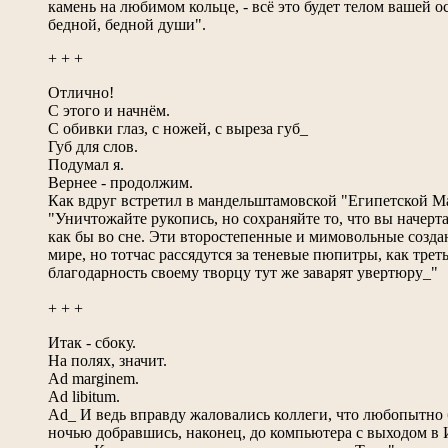
камень на любимом кольце, - всё это будет телом вашей 
бедной, бедной души".
+ + +
Отлично!
С этого и начнём.
С обивки глаз, с ножей, с выреза губ_
Губ для слов.
Подумал я.
Вернее - продолжим.
Как вдруг встретил в мандельштамовской "Египетской Ма
"Уничтожайте рукопись, но сохраняйте то, что вы начерта
как бы во сне. Эти второстепенные и мимовольные созда
мире, но тотчас рассядутся за теневые пюпитры, как тре
благодарность своему творцу тут же заварят увертюру_"
+ + +
Итак - сбоку.
На полях, значит.
Ad marginem.
Ad libitum.
Ad_ И ведь вправду жаловались коллеги, что любопытно
ночью добравшись, наконец, до компьютера с выходом в И