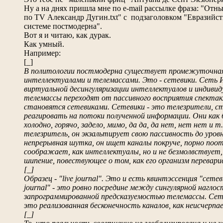
Ну а на днях пришла мне по e-mail рассылке фраза: "Отны
по TV Александр Дугин.txt" с подзаголовком "Евразийств
системе постмодерна".
Вот я и читаю, как дурак.
Как умный.
Например:
[_]
В политологии постмодерна существует промежуточна
интеллектуалами и телемассами. Это - сетевики. Сеть
виртуальной десингуляризации интеллектуалов и индивид
телемассы переходят от пассивного восприятия спектак
становятся сетевиками. Сетевики - это телезрители, 
реагировать на потоки полученной информации. Они ка
холодно, горячо, задело, мимо, да да, да нет, нет нет и 
телезритель, он экзальтирует свою пассивность до уровн
непрерывная шутка, он ищет каналы покруче, порно поотк
соображает, как интеллектуалы, но и не безмолвствует,
шипение, повествующее о том, как его организм перевари
[_]
Образец - "live journal". Это и есть квинтэссенция "сете
journal" - это ровно посредине между сингулярной нагло
запрограммированной предсказуемостью телемассы. Сет
это реализованная бесконечность каналов, как неисчерпа
[_]