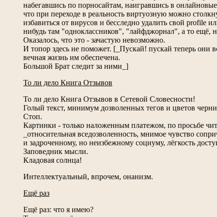
набегавшись по порносайтам, наигравшись в онлайновые 
что при переходе в реальность виртуозную можно столкн
избавиться от вирусов и бесследно удалить свой profile и
нибудь там "одноклассников", "лайфджорнал", а то ещё, не
Оказалось, что это - зачастую невозможно.
И топор здесь не поможет. [_Пускай! пускай теперь они в
вечная жизнь им обеспечена.
Большой Брат следит за ними_]
То ли дело Книга Отзывов
То ли дело Книга Отзывов в Сетевой Словесности!
Голый текст, минимум дозволенных тегов и цветов черни
Стоп.
Картинки - только наложенным платежом, по просьбе чит
_относительная вседозволенность, мнимое чувство сопри
и задроченному, но неизбежному социуму, лёгкость досту
Заповедник мысли.
Кладовая солнца!
Интеллектуальный, впрочем, онанизм.
Ещё раз
Ещё раз: что я имею?