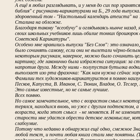
А ещё я любил разглядывать, и у меня до сих пор хранят
библия" с рисунками-карикатурами на Б., 29 года выпуска
здоровенный том - "Настольный календарь атеиста" на 1
Сталина на обложке.
Благодаря такому "всеобучу" и оглядываясь нынче назад,
своих школьных учебников лишь обилие тонких брошюрок 
Советской Карикатуры".
Особено мне нравились выпуски "Без Слов": это означало
было сочинять самому, если они не вылетали чёрно-белы
некоторым рисункам, наверное, можно было сочинить цел
картинку, где лаконично была избражена ситуация: за ст
напротив друга. Между ними - полупустая бутылка водки
выползает изо рта фразочка: "Как нам нужна сейчас хор
Фамилии тех художников-карикатуристов я помню наизу
Песков, Капуста, В. Иванов, С. Тюнин, Владов, О. Теслер,
Это самые известные, но не самые лучшие.
Всех помню.
Но самое замечательное, что с возрастом смысл некоторы
терялся, находился вновь, но уже с другим подтекстом, 
возраста, когда этот смысл - не меняется. И не изменит
старости мне удастся обрести детское легкомыслие, ко
слабоумие.
Потому что недавно я обнаружил ещё одно, смежное Зна
любой текст, и почти любая книга стали мне понятны. (