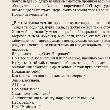
почти недавно: сдуру взявшись смотреть прошлой весно
обнаружил наличие Алины в современной СУП-культуре_ 
что-то надо? Ответь-ка, Лера, скоко отломил тебе Первый 
Поделись эмоцЫей.)
_Вот и матушка моя, потороша на кухне карпа, величиной
"Когда ты родился, пурга была, сугробы уж вот такие стоя
Хотя мой нарколог (у меня теперь "свой" нарколог и пс
Морозов, т. 8-3414552188). Мой врач, короче, сказал, что
заблуждению, - предыдущая и последующая недели (а вовс
рождения вовсе не являются самыми плодотворными и суд
наоборот.
Я прально понял, Олег Петрович?
Но я всё ещё, по инерции или привычке, начинаю оживл
Ну да: зелёный чай, самодельный никотин, грибная диета
обновления алкогольно-джанковых клеток приносят свои
Поздравим себя!
Как постоянно повторял какой-то юморист.
Значит, погнали.
А! Салат.
Про салат забыл.
Салат получился такой.
Соответственно моменту, нарекаю салат именем.
Неразбериха.
Нет, "Разбериха!".