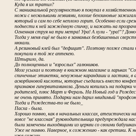
Куда я их тратил?
С маниакальной регулярностью я покупал в хозяйственно
ножи с несколькими лезвиями, плохие бензиновые зажигал
который и сам по себе неплохо горит. Особенно если сре
поднести к ней зажжённую спичку, и нажать на прозрачн
Огненная струя на три метра! Ура! А хули - "ура!"? Дом
Тогда у меня ещё не было в занкомых безбашенных сверс
нюхали.
А резиновый клей был "дефицит". Поэтому позже стали 
покупали в той же аптекею.
Штырило, да.
До полноценных и "взрослых" галюников.
Мозг усыхал и поэтому в книжном магазине и ларьках "С
спичечные этикетки, ненужные карандаши и ластики, в 
аскорбиновой кислоты, которые съедались вместо конфет 
признаков гипервитаминоза. Деньги копились на подарки 
родителей, плюс Март и Фераль. На Новый год и Рождес
не очень принято. Подарки нам дарил нвидимый "профсою
Тогда и Рождества-то не было_
Пасха - была.
Хорошо помню, как в начальных классах, атеистически на
вовсе "не классная" руководительница предупреждала нас
были замечены выходящими из церкви со своими бабушками
Уже не помню. Наверное, к сожжению - как еретики. К 
уже сожгли.