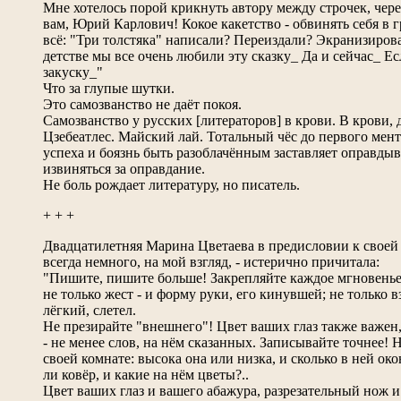
Мне хотелось порой крикнуть автору между строчек, через
вам, Юрий Карлович! Кокое какетство - обвинять себя в
всё: "Три толстяка" написали? Переиздали? Экранизирова
детстве мы все очень любили эту сказку_ Да и сейчас_ Е
закуску_"
Что за глупые шутки.
Это самозванство не даёт покоя.
Самозванство у русских [литераторов] в крови. В крови,
Цзебеатлес. Майский лай. Тотальный чёс до первого мен
успеха и боязнь быть разоблачённым заставляет оправдыв
извиняться за оправдание.
Не боль рождает литературу, но писатель.
+ + +
Двадцатилетняя Марина Цветаева в предисловии к своей т
всегда немного, на мой взгляд, - истерично причитала:
"Пишите, пишите больше! Закрепляйте каждое мгновенье
не только жест - и форму руки, его кинувшей; не только вз
лёгкий, слетел.
Не презирайте "внешнего"! Цвет ваших глаз также важен
- не менее слов, на нём сказанных. Записывайте точнее! 
своей комнате: высока она или низка, и сколько в ней окон
ли ковёр, и какие на нём цветы?..
Цвет ваших глаз и вашего абажура, разрезательный нож и