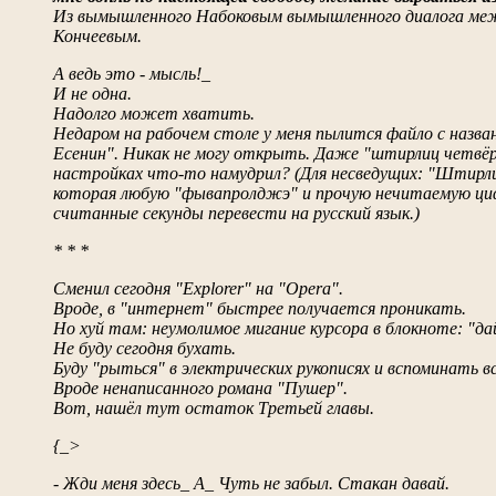
Из вымышленного Набоковым вымышленного диалога ме
Кончеевым.
А ведь это - мысль!_
И не одна.
Надолго может хватить.
Недаром на рабочем столе у меня пылится файло с назва
Есенин". Никак не могу открыть. Даже "штирлиц четвёр
настройках что-то намудрил? (Для несведущих: "Штирли
которая любую "фывапролджэ" и прочую нечитаемую ц
считанные секунды перевести на русский язык.)
* * *
Сменил сегодня "Еxplorer" на "Opera".
Вроде, в "интернет" быстрее получается проникать.
Но хуй там: неумолимое мигание курсора в блокноте: "да
Не буду сегодня бухать.
Буду "рыться" в электрических рукописях и вспоминать в
Вроде ненаписанного романа "Пушер".
Вот, нашёл тут остаток Третьей главы.
{_>
- Жди меня здесь_ А_ Чуть не забыл. Стакан давай.