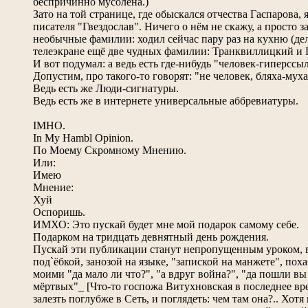
беспричинно мусолена.)
Зато на той странице, где обыскался отчества Гаспарова,
писателя "Гвездослав". Ничего о нём не скажу, а просто з
необычные фамилии: ходил сейчас пару раз на кухню (дел
телеэкране ещё две чудных фамилии: Транквиллицкий и
И вот подумал: а ведь есть где-нибудь "человек-гиперссыл
Допустим, про такого-то говорят: "не человек, бляха-муха
Ведь есть же Люди-сигнатуры.
Ведь есть же в интернете универсальные аббревиатуры.
IMHO.
In My Hambl Opinion.
По Моему Скромному Мнению.
Или:
Имею
Мнение:
Хуй
Оспоришь.
ИМХО: Это пускай будет мне мой подарок самому себе.
Подарком на тридцать девнятный день рождения.
Пускай эти публикации станут непропущенным уроком, 
под`ёбкой, занозой на языке, "запиской на манжете", по
моими "да мало ли что?", "а вдруг война?", "да пошли вы
мёртвых"_ [Что-то госпожа Витухновская в последнее вр
залезть поглубже в Сеть, и поглядеть: чем там она?.. Хотя