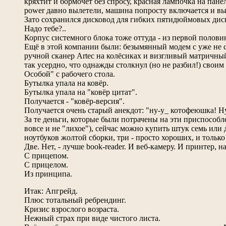
кряхтит и бормочет без спросу, красная лампочка на панели
power давно вылетели, машина попросту включается и вы
Зато сохранился дисковод для гибких пятидюймовых дис
Надо тебе?..
Корпус системного блока тоже оттуда - из первой полов
Ещё в этой компании были: безымянный модем с уже не
ручной сканер Arteс на колёсиках и визгливый матричный
так усердно, что однажды столкнул (но не разбил!) свои
Особой" с рабочего стола.
Бутылка упала на ковёр.
Бутылка упала на "ковёр цитат".
Получается - "ковёр-версия".
Получается очень старый анекдот: "ну-у_ котофеюшка! Ну
За те деньги, которые были потрачены на эти приспособле
вовсе и не "лихое"), сейчас можно купить штук семь или
ноутбуков жолтой сборки, три - просто хороших, и тольк
Две. Нет, - лучше book-reader. И веб-камеру. И принтер, н
С прицепом.
С прицелом.
Из принципа.
Итак: Апгрейд.
Плюс тотальный ребрендинг.
Кризис взрослого возраста.
Нежный страх при виде чистого листа.