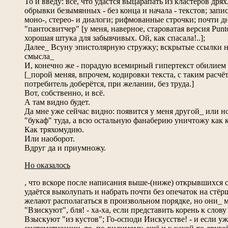
То и введу: всё, что удастся выцарапать из кластеров др
обрывки безымянных - без конца и начала - текстов; зап
моно-, стерео- и диалоги; рифмованные строчки; почти 
"пантосвитчер" [у меня, наверное, староватая версия Punto
хорошая штука для забывчивых. Ой, как спасала!..];
Далее_ Всуну эпистолярную стружку; вскрытые ссылки 
смысла_
И, конечно же - порадую всемирный гипертекст обилием 
[_порой меняя, впрочем, кодировки текста, с таким расч
потребитель доберётся, при желании, без труда.]
Вот, собственно, и всё.
А там видно будет.
Да мне уже сейчас видно: появится у меня другой_ или но
"букаф" туда, а всю остальную фанаберию уничтожу как к
Как тряхомудию.
Или наоборот.
Вдруг да и приумножу.
Но оказалось
, что вскоре после написания выше-(ниже) открывшихся с
удаётся выколупать и набрать почти без опечаток на стёр
желают располагаться в произвольном порядке, но они_ 
"Взискуют", бля! - ха-ха, если представить корень к слову
Взыскуют "из кустов"; Го-осподи Иискусстве! - и если у