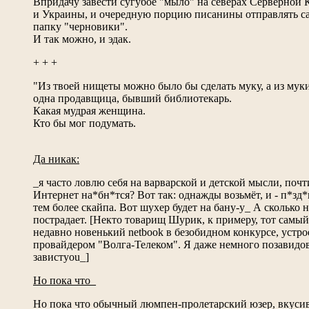
Впридачу завести сугубое "мыло" на северах Серверной
и Украины, и очередную порцию писанины отправлять сам
папку "черновики".
И так можно, и эдак.
+ + +
"Из твоей нищеты можно было бы сделать муку, а из муки 
одна продавщица, бывший библиотекарь.
Какая мудрая женщина.
Кто бы мог подумать.
Да никак:
_я часто ловлю себя на варварской и детской мысли, почти
Интернет на*бн*тся? Вот так: однажды возьмёт, и - п*зд*ц
тем более скайпа. Вот шухер будет на бану-у_ А сколько н
пострадает. [Некто товарищ Шурик, к примеру, тот сам
недавно новенький netbook в безобидном конкурсе, устр
провайдером "Волга-Телеком". Я даже немного позавидова
завистyou_]
Но пока что_
Но пока что обычный люмпен-пролетарский юзер, вкусив