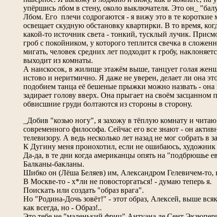
упёршись лбом в стену, около выключателя. Это он_ "бал
Лбом. Его плечи содрогаются - я вижу это в те короткие
освещает скудную обстановку квартирки. В то время, ког
какой-то источник света - тонкий, тусклый лучик. Присм
гроб с покойником, у которого теплится свечка в сложенн
мигать, человек средних лет подходит к гробу, наклоняетс
выходит из комнаты.
А наискосок, в жилище этажём выше, танцует голая женщ
истово и неритмично. Я даже не уверен, делает ли она эт
подобием танца её бешеные прыжки можно назвать - она 
задирает голову вверх. Она прыгает на своём засцанном
обвисшиие груди болтаются из стороны в сторону.
_Добив "козью ногу", я захожу в тёплую комнату и читаю
современного философа. Сейчас его все знают - он актив
телевизору. А ведь несколько лет назад не мог собрать в з
К Дугину меня проиохотил, если не ошибаюсь, художник 
Да-да, в те дни когда американцы опять на "подбрюшье е
Балканы-бакланы.
Шибко он (Лёша Беляев) им, Александром Гелевичем-то, 
В Москве-то - х*ли не повосторгаться! - думаю теперь я.
Поискать или создать "образ врага".
Но "Родина-Дочь зовёт!" - этот образ, Алексей, выше вся
как всегда, но - Образ!..
Это тебе не "маленький фриц" Антуана де Сент Экзюпери