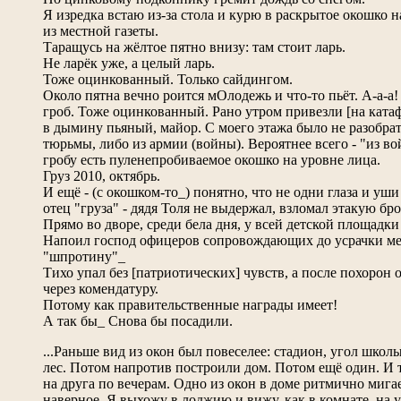
Я изредка встаю из-за стола и курю в раскрытое окошко 
из местной газеты.
Таращусь на жёлтое пятно внизу: там стоит ларь.
Не ларёк уже, а целый ларь.
Тоже оцинкованный. Только сайдингом.
Около пятна вечно роится мОлодежь и что-то пьёт. А-а-а!
гроб. Тоже оцинкованный. Рано утром привезли [на катаф
в дымину пьяный, майор. С моего этажа было не разобрать
тюрьмы, либо из армии (войны). Вероятнее всего - "из во
гробу есть пуленепробиваемое окошко на уровне лица.
Груз 2010, октябрь.
И ещё - (с окошком-то_) понятно, что не одни глаза и уш
отец "груза" - дядя Толя не выдержал, взломал этакую 
Прямо во дворе, среди бела дня, у всей детской площадки 
Напоил господ офицеров сопровождающих до усрачки ме
"шпротину"_
Тихо упал без [патриотических] чувств, а после похорон
через комендатуру.
Потому как правительственные награды имеет!
А так бы_ Снова бы посадили.
...Раньше вид из окон был повеселее: стадион, угол школ
лес. Потом напротив построили дом. Потом ещё один. И 
на друга по вечерам. Одно из окон в доме ритмично мигает
наверное. Я выхожу в лоджию и вижу, как в комнате, на у