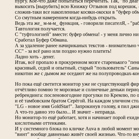
пургу. Кое-что даже попытаться перечитать. Так, "по диаг
выкосить [вырубить] всю Книжку Отзывов под корешок, - 
сложив-таки все накопленные косяки-окоски в "буфер обм
Со смутным намерением когда-нибудь открыть.
Ведь эта же_ м-м-м_ функция, - говорили писателЯ, - "раб
Тавтология получается.
С "туфтологией" вместе: буфер обмена! - у меня лично ни 
Сработал Буфер Обмана.
А за удаление ранее начириканых текстов - внимательно
СС" - за всё рано или поздно нужно платить!
Ладно хоть - денег.
Итак, всё пропало в прокуренном мозге старенького "пен
красивый, седой и опытный, старый "пользователь" Саны
никотин же с дымом же оседают же на полупроводках-конт
Но пока ещё светится монитор уже не существующей фирм
отчётливо помню те морозные и солнечные деньки перио
ребрендинга: посленовогодние прогулки по Кремлю, по 
и её тамбовским братом Серёгой. На каждом уличном ст
"LG - новое имя GoldStar!". Запрокинув голову, я пил дж
А что-то давно это было... И значит - неправда.
Но монитор-то ещё работает, хотя и начинает порой ехи
кислотными оттенками.
И у системного блока по кличке Auva в любой момент мо
"винт" вообще давненько живёт своей жизнью. Что-то вну