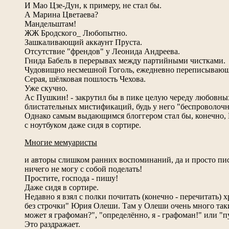
И Мао Цзе-Дун, к примеру, не стал бы.
А Марина Цветаева?
Мандельштам!
ЖЖ Бродского_ Любопытно.
Зашкаливающий аккаунт Пруста.
Отсутствие "френдов" у Леонида Андреева.
Гнида Бабель в перерывах между партийными чистками.
Чудовищно несмешной Гоголь, ежедневно переписывающ
Серая, шёлковая пошлость Чехова.
Уже скучно.
Ас Пушкин! - закрутил бы в пике целую череду любовны
блистательных мистификаций, будь у него "беспроволоч
Однако самым выдающимся блоггером стал бы, конечно, 
с ноутбуком даже сидя в сортире.
Многие мемуаристы
и авторы слишком ранних воспоминаний, да и просто пис
ничего не могу с собой поделать!
Простите, господа - пишу!
Даже сидя в сортире.
Недавно я взял с полки почитать (конечно - перечитать)
без строчки" Юрия Олеши. Там у Олеши очень много таки
может я графоман?", "определённо, я - графоман!" или "п
Это раздражает.