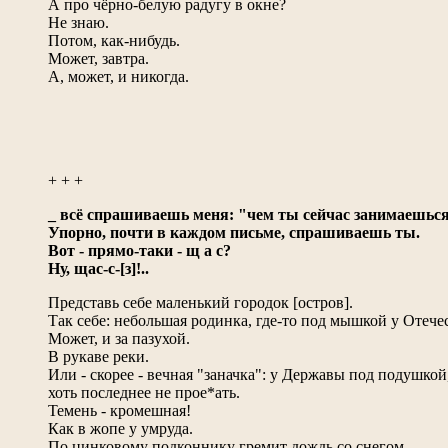
А про чёрно-белую радугу в окне?
Не знаю.
Потом, как-нибудь.
Может, завтра.
А, может, и никогда.
+ + +
_ всё спрашиваешь меня: "чем ты сейчас занимаешьс
Упорно, почти в каждом письме, спрашиваешь ты.
Вот - прямо-таки - щ а с?
Ну, щас-с-[з]!..
Представь себе маленький городок [остров].
Так себе: небольшая родинка, где-то под мышкой у Отечес
Может, и за пазухой.
В рукаве реки.
Или - скорее - вечная "заначка": у Державы под подушкой,
хоть последнее не прое*ать.
Темень - кромешная!
Как в жопе у умруда.
По цинковому подконнику гремит дождь со снегом.