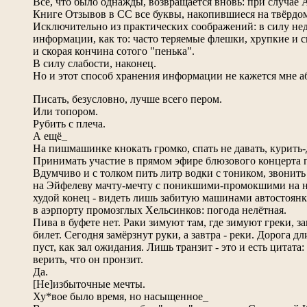
Всё, что было однажды, возвращается вновь: при случае
Книге Отзывов в СС все буквы, накопившиеся на твёрдом
Исключительно из практических соображений: в силу не
информации, как то: часто теряемые флешки, хрупкие и 
и скорая кончина сотого "пенька".
В силу слабости, наконец.
Но и этот способ хранения информации не кажется мне 
Писать, безусловно, лучше всего пером.
Или топором.
Рубить с плеча.
А ещё_
На пишмашинке кнокать громко, спать не давать, курить-
Принимать участие в прямом эфире блюзового концерта п
Вдумчиво и с толком пить литр водки с тоником, звонить 
на Эйфелеву мачту-мечту с поникшими-промокшими на не
худой конец - видеть лишь забитую машинами автостоян
в аэрпорту промозглых Хельсинков: погода нелётная.
Пива в буфете нет. Раки зимуют там, где зимуют греки, за
билет. Сегодня замёрзнут руки, а завтра - реки. Дорога д
пуст, как зал ожидания. Лишь транзит - это и есть цитата
верить, что он пронзит.
Да.
[Не]избыточные мечты.
Ху*вое было время, но насыщенное_