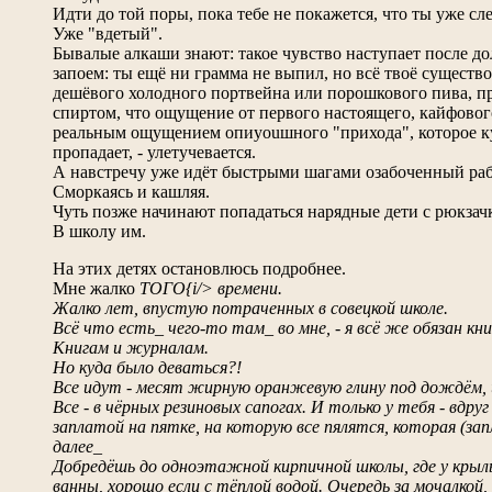
Идти до той поры, пока тебе не покажется, что ты уже сл
Уже "вдетый".
Бывалые алкаши знают: такое чувство наступает после д
запоем: ты ещё ни грамма не выпил, но всё твоё существо
дешёвого холодного портвейна или порошкового пива, 
спиртом, что ощущение от первого настоящего, кайфового г
реальным ощущением опиyouшного "прихода", которое ку
пропадает, - улетучевается.
А навстречу уже идёт быстрыми шагами озабоченный ра
Сморкаясь и кашляя.
Чуть позже начинают попадаться нарядные дети с рюкзач
В школу им.
На этих детях остановлюсь подробнее.
Мне жалко
ТОГО{i/> времени.
Жалко лет, впустую потраченных в совецкой школе.
Всё что есть_ чего-то там_ во мне, - я всё же обязан кни
Книгам и журналам.
Но куда было деваться?!
Все идут - месят жирную оранжевую глину под дождём, 
Все - в чёрных резиновых сапогах. И только у тебя - вдру
заплатой на пятке, на которую все пялятся, которая (за
далее_
Добредёшь до одноэтажной кирпичной школы, где у кры
ванны, хорошо если с тёплой водой. Очередь за мочалкой,