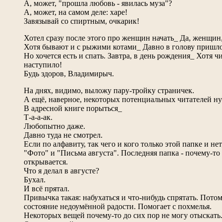
А, может, "прошла любовь - явилась муза"?
А, может, на самом деле: харе!
Завязывай со спиртным, очкарик!
Хотел сразу после этого про женщин начать_ Да, женщин,
Хотя бывают и с рыжими котами_ Давно в голову пришло
Но хочется есть и спать. Завтра, в день рождения_ Хотя ч
наступило!
Будь здоров, Владимирыч.
На днях, видимо, выложу пару-тройку страничек.
А ещё, наверное, некоторых потенциальных читателей ну
В адресной книге порыться_
Т-а-а-ак.
Любопытно даже.
Давно туда не смотрел.
Если по алфавиту, так чего и кого только этой папке и нет
"Фото" и "Письма августа". Последняя папка - почему-то
открывается.
Что я делал в августе?
Бухал.
И всё прятал.
Привычка такая: набухаться и что-нибудь спрятать. Потом
состояние недоумённой радости. Помогает с похмелья.
Некоторых вещей почему-то до сих пор не могу отыскать