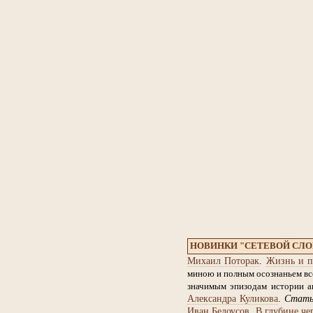
НОВИНКИ "СЕТЕВОЙ СЛ
Михаил Поторак
.
Жизнь и п
миною и полным осознаньем все
значимым эпизодам истории ан
Александра Куликова
.
Стат
Иван Белоусов
.
В глубине че