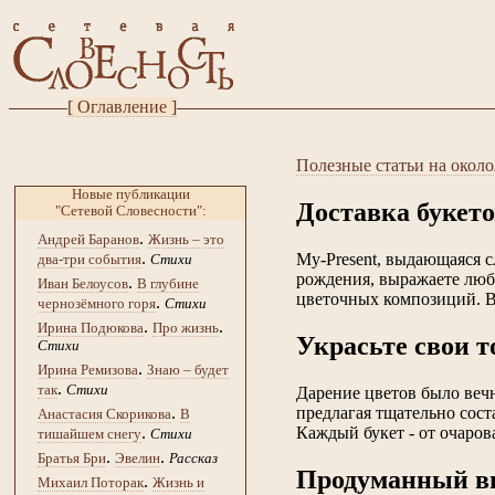
[ Оглавление ]
Полезные статьи на окол
Новые публикации
Доставка букето
"Сетевой Словесности":
.
Андрей Баранов
Жизнь – это
.
My-Present, выдающаяся с
два-три события
Стихи
рождения, выражаете любо
.
Иван Белоусов
В глубине
цветочных композиций. В
.
чернозёмного горя
Стихи
.
.
Ирина Подюкова
Про жизнь
Украсьте свои 
Стихи
.
Ирина Ремизова
Знаю – будет
.
так
Стихи
Дарение цветов было веч
предлагая тщательно сост
.
Анастасия Скорикова
В
Каждый букет - от очаров
.
тишайшем снегу
Стихи
.
.
Братья Бри
Эвелин
Рассказ
Продуманный вы
.
Михаил Поторак
Жизнь и