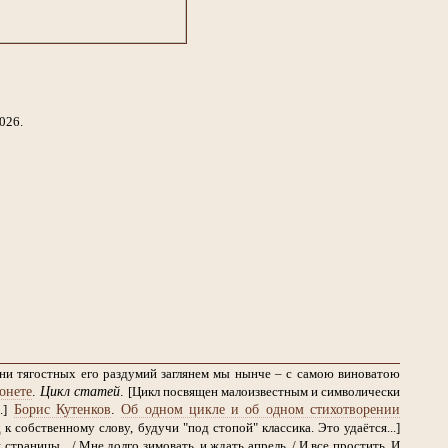
026.
дни тягостных его раздумий заглянем мы нынче – с самою виноватою
онете
.
Цикл статей
.
[Цикл посвящен малоизвестным и символически
Борис Кутенков
.
Об одном цикле и об одном стихотворении
.]
 собственному слову, будучи "под стопой" классика. Это удаётся...]
страницы... / Мне долго зимовать, и ждать апрель. / И все простить. И