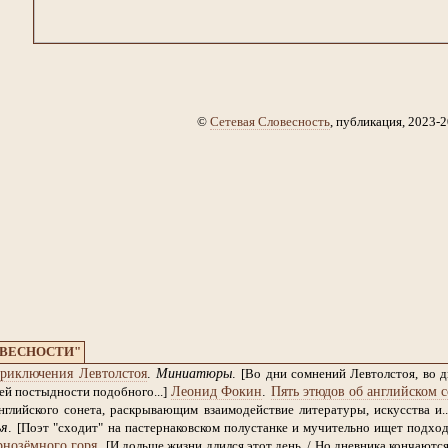
©
Сетевая Словесность
, публикация, 2023-2
ОВЕСНОСТИ"
риключения Левтолстоя
.
Миниатюры
.
[Во дни сомнений Левтолстоя, во 
Леонид Фокин
.
Пять этюдов об английском с
й постыдности подобного...]
глийского сонета, раскрывающим взаимодействие литературы, искусства и..
ья
.
[Поэт "сходит" на пастернаковском полустанке и мучительно ищет подход к
рнозёмного горя
.
[И дольше жизни длился этот день, / Но дневника кончаются 