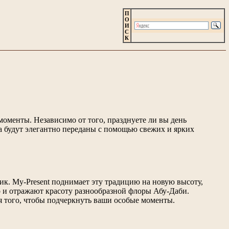
П
О
И
С
К
моменты. Независимо от того, празднуете ли вы день
ва будут элегантно переданы с помощью свежих и ярких
к. My-Present поднимает эту традицию на новую высоту,
но и отражают красоту разнообразной флоры Абу-Даби.
ля того, чтобы подчеркнуть ваши особые моменты.