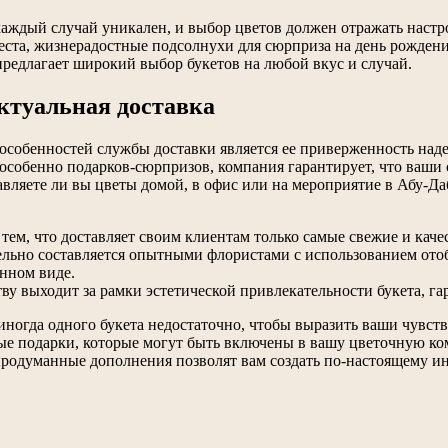
аждый случай уникален, и выбор цветов должен отражать настро
жеста, жизнерадостные подсолнухи для сюрприза на день рожден
предлагает широкий выбор букетов на любой вкус и случай.
ктуальная доставка
особенностей службы доставки является ее приверженность над
особенно подарков-сюрпризов, компания гарантирует, что ваши 
авляете ли вы цветы домой, в офис или на мероприятие в Абу-Да
 тем, что доставляет своим клиентам только самые свежие и кач
льно составляется опытными флористами с использованием отоб
анном виде.
ву выходит за рамки эстетической привлекательности букета, га
 иногда одного букета недостаточно, чтобы выразить ваши чувс
ые подарки, которые могут быть включены в вашу цветочную 
продуманные дополнения позволят вам создать по-настоящему