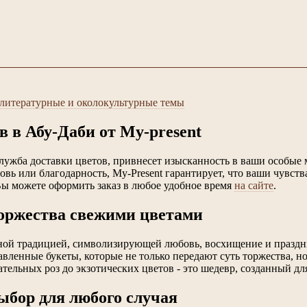
олитературные и околокультурные темы
в в Абу-Даби от My-present
лужба доставки цветов, привнесет изысканность в ваши особые 
вь или благодарность, My-Present гарантирует, что ваши чувст
ы можете оформить заказ в любое удобное время
на сайте
.
торжества свежими цветами
ной традицией, символизирующей любовь, восхищение и праздни
авленные букеты, которые не только передают суть торжества, 
ательных роз до экзотических цветов - это шедевр, созданный д
бор для любого случая