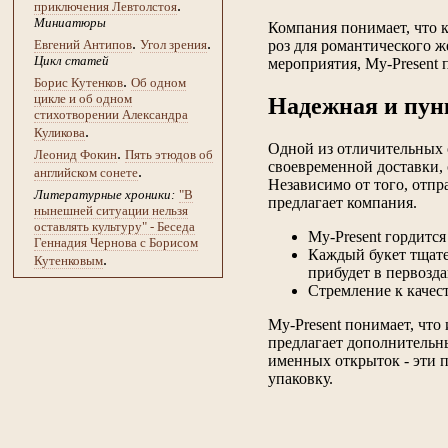
.
приключения Левтолстоя
Миниатюры
Компания понимает, что к
.
.
Евгений Антипов
Угол зрения
роз для романтического 
Цикл статей
мероприятия, My-Present 
.
Борис Кутенков
Об одном
цикле и об одном
Надежная и пун
стихотворении Александра
.
Куликова
Одной из отличительных 
.
Леонид Фокин
Пять этюдов об
своевременной доставки, 
.
английском сонете
Независимо от того, отпр
Литературные хроники:
"В
предлагает компания.
нынешней ситуации нельзя
оставлять культуру" - Беседа
My-Present гордится
Геннадия Чернова с Борисом
Каждый букет тщате
.
Кутенковым
прибудет в первозд
Стремление к качест
My-Present понимает, что
предлагает дополнительн
именных открыток - эти 
упаковку.