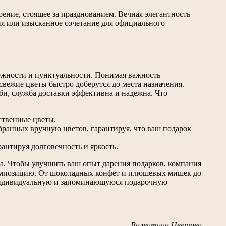
ение, стоящее за празднованием. Вечная элегантность
ия или изысканное сочетание для официального
ежности и пунктуальности. Понимая важность
свежие цветы быстро доберутся до места назначения.
би, служба доставки эффективна и надежна. Что
ественные цветы.
ранных вручную цветов, гарантируя, что ваш подарок
рантируя долговечность и яркость.
тва. Чтобы улучшить ваш опыт дарения подарков, компания
композицию. От шоколадных конфет и плюшевых мишек до
 индивидуальную и запоминающуюся подарочную
Валентина Цветова