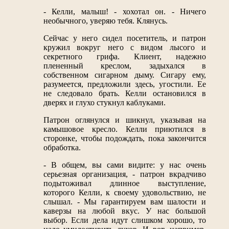
- Келли, малыш! - хохотал он. - Ничего
необычного, уверяю тебя. Клянусь.
Сейчас у него сидел посетитель, и патрон
кружил вокруг него с видом лысого и
секретного грифа. Клиент, надежно
плененный креслом, задыхался в
собственном сигарном дыму. Сигару ему,
разумеется, предложили здесь, угостили. Ее
не следовало брать. Келли остановился в
дверях и глухо стукнул каблуками.
Патрон оглянулся и шикнул, указывая на
камышовое кресло. Келли приютился в
сторонке, чтобы подождать, пока закончится
обработка.
- В общем, вы сами видите: у нас очень
серьезная организация, - патрон вкрадчиво
подытоживал длинное выступление,
которого Келли, к своему удовольствию, не
слышал. - Мы гарантируем вам шалости и
каверзы на любой вкус. У нас большой
выбор. Если дела идут слишком хорошо, то