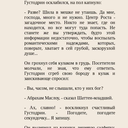
Густодрин осклабился, на пол капнуло:
- Разве? Шила в мешке не утаишь. Да мне,
господа, много и не нужно. Центр Роста -
загадочное место. Никто не знает, где он
находится, но все могут туда попасть. Не
станете же вы утверждать, будто этой
информации недостаточно, чтобы воспылать
романтическими надеждами, которых,
поверьте, хватает в сей грубой, заскорузлой
душе...
Он грохнул себя кулаком в грудь. Посетители
молчали, не зная, что ему ответить.
Густодрин сгреб свою бороду в кулак и
заискивающе спросил:
- Вы, часом, не слышали, кто у них бог?
- Абрахам Маслоу, - сказал Шаттен-младший.
- Ах, славно! - воскликнул счастливый
Густодрин. - Погодите, погодите
секундочку... Я запишу.
Он выдернул из вазочки дешевую салфетку,