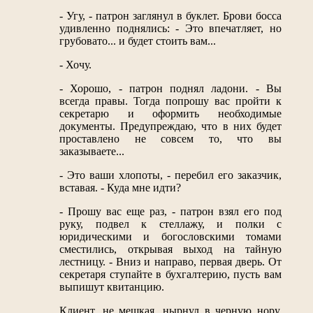
- Угу, - патрон заглянул в буклет. Брови босса
удивленно поднялись: - Это впечатляет, но
грубовато... и будет стоить вам...
- Хочу.
- Хорошо, - патрон поднял ладони. - Вы
всегда правы. Тогда попрошу вас пройти к
секретарю и оформить необходимые
документы. Предупреждаю, что в них будет
проставлено не совсем то, что вы
заказываете...
- Это ваши хлопоты, - перебил его заказчик,
вставая. - Куда мне идти?
- Прошу вас еще раз, - патрон взял его под
руку, подвел к стеллажу, и полки с
юридическими и богословскими томами
сместились, открывая выход на тайную
лестницу. - Вниз и направо, первая дверь. От
секретаря ступайте в бухгалтерию, пусть вам
выпишут квитанцию.
Клиент, не мешкая, нырнул в черную нору,