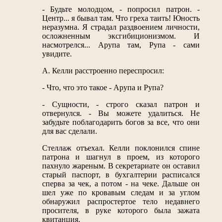
- Будьте молодцом, - попросил патрон. -
Центр... я бывал там. Что греха таить! Юность
неразумна. Я страдал раздвоением личности,
осложненным эксгибиционизмом. И
насмотрелся... Арупа там, Рупа - сами
увидите.
А. Келли расстроенно переспросил:
- Что, что это такое - Арупа и Рупа?
- Сущности, - строго сказал патрон и
отвернулся. - Вы можете удалиться. Не
забудьте поблагодарить богов за все, что они
для вас сделали.
Стеллаж отъехал. Келли поклонился спине
патрона и шагнул в проем, из которого
пахнуло жареным. В секретариате он оставил
старый паспорт, в бухгалтерии расписался
сперва за чек, а потом - на чеке. Дальше он
шел уже по кровавым следам и за углом
обнаружил распростертое тело недавнего
просителя, в руке которого была зажата
квитанция.