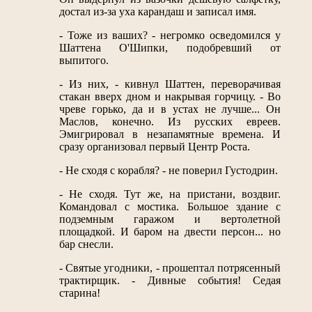
достал из-за уха карандаш и записал имя.
- Тоже из ваших? - негромко осведомился у
Шаттена О'Шипки, подобревший от
выпитого.
- Из них, - кивнул Шаттен, переворачивая
стакан вверх дном и накрывая горчицу. - Во
чреве горько, да и в устах не лучше... Он
Маслов, конечно. Из русских евреев.
Эмигрировал в незапамятные времена. И
сразу организовал первый Центр Роста.
- Не сходя с корабля? - не поверил Густодрин.
- Не сходя. Тут же, на пристани, воздвиг.
Командовал с мостика. Большое здание с
подземным гаражом и вертолетной
площадкой. И баром на двести персон... но
бар снесли.
- Святые угодники, - прошептал потрясенный
трактирщик. - Дивные события! Седая
старина!