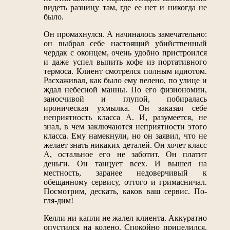
видеть разницу там, где ее нет и никогда не
было.
Он промахнулся. А начиналось замечательно:
он выбрал себе настоящий убийственный
чердак с оконцем, очень удобно пристроился
и даже успел выпить кофе из портативного
термоса. Клиент смотрелся полным идиотом.
Расхаживал, как было ему велено, по улице и
ждал небесной манны. По его физиономии,
заносчивой и глупой, побиралась
ироническая ухмылка. Он заказал себе
неприятность класса А. И, разумеется, не
знал, в чем заключаются неприятности этого
класса. Ему намекнули, но он заявил, что не
желает знать никаких деталей. Он хочет класс
А, остальное его не заботит. Он платит
деньги. Он танцует всех. И вышел на
местность, заранее недоверчивый к
обещанному сервису, оттого и гримасничал.
Посмотрим, дескать, каков ваш сервис. По-
гля-дим!
Келли ни капли не жалел клиента. Аккуратно
опустился на колено. Спокойно прицелился.