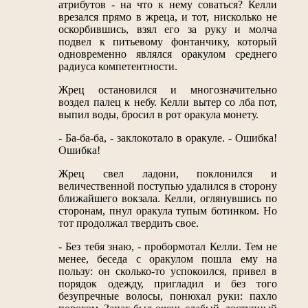
атрибутов - на что к нему соваться? Келли
врезался прямо в жреца, и тот, нисколько не
оскорбившись, взял его за руку и молча
подвел к питьевому фонтанчику, который
одновременно являлся оракулом среднего
радиуса компетентности.
Жрец остановился и многозначительно
воздел палец к небу. Келли вытер со лба пот,
выпил воды, бросил в рот оракула монету.
- Ба-ба-ба, - заклокотало в оракуле. - Ошибка!
Ошибка!
Жрец свел ладони, поклонился и
величественной поступью удалился в сторону
ближайшего вокзала. Келли, оглянувшись по
сторонам, пнул оракула тупым ботинком. Но
тот продолжал твердить свое.
- Без тебя знаю, - пробормотал Келли. Тем не
менее, беседа с оракулом пошла ему на
пользу: он сколько-то успокоился, привел в
порядок одежду, пригладил и без того
безупречные волосы, понюхал руки: пахло