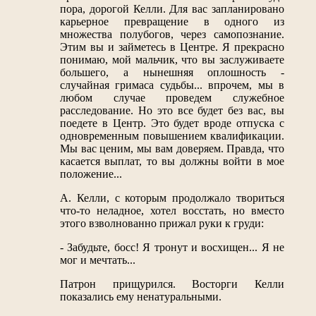
пора, дорогой Келли. Для вас запланировано
карьерное превращение в одного из
множества полубогов, через самопознание.
Этим вы и займетесь в Центре. Я прекрасно
понимаю, мой мальчик, что вы заслуживаете
большего, а нынешняя оплошность -
случайная гримаса судьбы... впрочем, мы в
любом случае проведем служебное
расследование. Но это все будет без вас, вы
поедете в Центр. Это будет вроде отпуска с
одновременным повышением квалификации.
Мы вас ценим, мы вам доверяем. Правда, что
касается выплат, то вы должны войти в мое
положение...
А. Келли, с которым продолжало твориться
что-то неладное, хотел восстать, но вместо
этого взволнованно прижал руки к груди:
- Забудьте, босс! Я тронут и восхищен... Я не
мог и мечтать...
Патрон прищурился. Восторги Келли
показались ему ненатуральными.