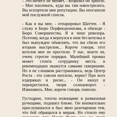
- Это ничего не меняет, - возразил он хрипло.
- Мне наплевать, куда вы там навострились.
Вы испортили мне репутацию. Вы опоганили
мой послужной список.
- Как и вы мне, - отпарировал Шаттен. - Я
служу в Бюро Перфекционизма, в обиходе -
Бюро Совершенства. Я в чине ревизора.
Поэтому, когда я вернулся к ним без котелка и
был вынужден объяснять, что вы сбили его
вторым выстрелом... Короче говоря, этот
котелок мне не простили. У нас, знаете ли,
очень строгие порядки. Малейший промах
может стоить сотруднику места, и
рекомендации окажутся самыми скверными.
Но я не слишком расстраиваюсь, ведь Центр
Роста - это совсем неплохо, верно? При всех
издержках и риске... - Он икнул и
перекрестился, творя солнцеворот. -
Извиняюсь. Мне, короче говоря, повезло.
Густодрин, топоча ножищами и размахивая
ручищами, подошел ближе. Он внимательно
прислушивался и был явно разочарован тем,
что бой обращался в мираж. Но стоило ему