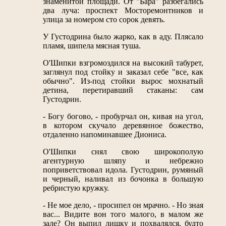
знаменитой площади. От "Бара" разбегались
два луча: проспект Мосторемонтников и
улица за номером сто сорок девять.
У Густодрина было жарко, как в аду. Плясало
пламя, шипела мясная туша.
О'Шипки взгромоздился на высокий табурет,
заглянул под стойку и заказал себе "все, как
обычно". Из-под стойки вырос мохнатый
детина, перетиравший стаканы: сам
Густодрин.
- Богу богово, - пробурчал он, кивая на угол,
в котором скучало деревянное божество,
отдаленно напоминавшее Диониса.
О'Шипки снял свою широкополую
агентурную шляпу и небрежно
поприветствовал идола. Густодрин, румяный
и черный, наливал из бочонка в большую
ребристую кружку.
- Не мое дело, - просипел он мрачно. - Но зная
вас... Видите вон того малого, в малом же
зале? Он выпил лишку и похвалялся, будто