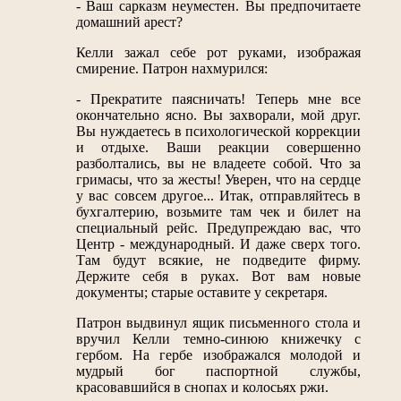
- Ваш сарказм неуместен. Вы предпочитаете
домашний арест?
Келли зажал себе рот руками, изображая
смирение. Патрон нахмурился:
- Прекратите паясничать! Теперь мне все
окончательно ясно. Вы захворали, мой друг.
Вы нуждаетесь в психологической коррекции
и отдыхе. Ваши реакции совершенно
разболтались, вы не владеете собой. Что за
гримасы, что за жесты! Уверен, что на сердце
у вас совсем другое... Итак, отправляйтесь в
бухгалтерию, возьмите там чек и билет на
специальный рейс. Предупреждаю вас, что
Центр - международный. И даже сверх того.
Там будут всякие, не подведите фирму.
Держите себя в руках. Вот вам новые
документы; старые оставите у секретаря.
Патрон выдвинул ящик письменного стола и
вручил Келли темно-синюю книжечку с
гербом. На гербе изображался молодой и
мудрый бог паспортной службы,
красовавшийся в снопах и колосьях ржи.