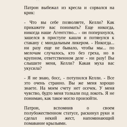
Патрон выбежал из кресла и сорвался на
крик:
- Что вы себе позволяете, Келли? Как
прикажете вас понимать? Еще никогда,
никогда наше Агентство... - он поперхнулся,
зашелся в приступе кашля и потянулся к
стакану с миндальным ликером. - Никогда...
ни разу еще не бывало, чтобы мы... по
мелочам случалось, кто без греха, но в
крупном, ответственном деле - ни разу! Вы
слышите меня, Келли? Какая муха вас
укусила?
- Я не знаю, босс, - потупился Келли. - Все
это очень странно. Вы же меня хорошо
знаете. На моем счету нет осечек. У меня
чувство, будто меня толкали под локоть. Я не
понимаю, как такое могло произойти.
Патрон, вспомнив о своем
полубожественном статусе, раскинул руки и
сделал некий жест, напоминающий
помавание крыльями.