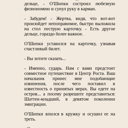
дельце, - О'Шипки состроил любезную
физиономию и сунул руку в карман.
- Забудем! - Жертва, видя, что вот-вот
произойдет непоправимое, быстро выложила
на стол пеструю карточку. - Есть другое
дельце, гораздо более важное.
О'Шипки уставился на карточку, узнавая
счастливый билет.
- Вы хотите сказать...
- Именно, сударь. Нам с вами предстоит
совместное путешествие в Центр Роста. Ваш
начальник принес мне подобающие
извинения, после чего поставил в
известность о принятых мерах. Вы едете на
остров... а посему разрешите представиться:
Шаттен-младший, в девятом поколении
эмиграции.
О'Шипки впился в кружку и осушил ее на
треть.