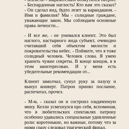
- Беспардонная наглость! Кто вам это сказал?
- Он сделал вид, будто лезет за карандашом. -
Имя и фамилия? Мы - солидные граждане,
уважающие закон. Мы соблюдаем основные
права личности...
- И все же, - не унимался клиент. Это был
наглого, настырного вида субъект, очевидно
считавший себя объектом милости и
покровительства небес. - Поймите, что я тоже
солидный человек. Человек слова. Я умею
хранить чужие секреты. В конце концов, я в
этом заинтересован. И у меня есть
убедительные рекомендации от...
Клиент замолчал, сунул руку за пазуху и
вынул конверт. Патрон принял послание,
распечатал, прочел.
- М-м, - сказал он и состроил озадаченную
мину. Келли усмехнулся про себя, вспоминая,
что в любительских спектаклях патрону
особенно удавались специальные удивленные
роли: коротенькие, но важные, потому что за
ними сразу следовал трагический финал.