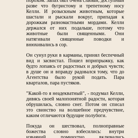
порохом. Запах был очень слабый, доступный
разве что бугристому и трепетному носу
Келли. И розыскным животным, которые
шастали и рыскали вокруг, припадая к
дорожкам разномастными мордами. Келли
держался от них подальше, потому что
животные были священными. Они
натягивали священные поводки и
внюхивались в сор.
Он сунул руки в карманы, принял беспечный
вид и засвистал. Пошел вприпрыжку, как
будто лопаясь от радостных и добрых чувств;
в душе он и вправду радовался тому, что до
Агентства было рукой подать. Пара
кварталов, пара пустяков.
"Какой-то я неадекватный", - подумал Келли,
дивясь своей малопонятной радости, которая
обрушилась, словно снег. Потом он списал
это свинство на волшебное предчувствие,
каким отличаются будущие полубоги.
Покуда он шествовал, полноправные
божества словно взбесились: внутри
изваяний поминутно включались