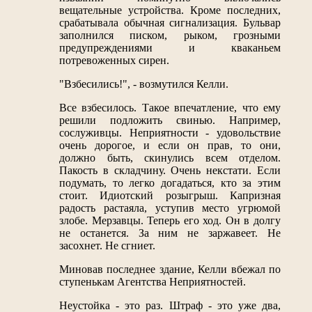
вещательные устройства. Кроме последних,
срабатывала обычная сигнализация. Бульвар
заполнился писком, рыком, грозными
предупреждениями и кваканьем
потревоженных сирен.
"Взбесились!", - возмутился Келли.
Все взбесилось. Такое впечатление, что ему
решили подложить свинью. Например,
сослуживцы. Неприятности - удовольствие
очень дорогое, и если он прав, то они,
должно быть, скинулись всем отделом.
Пакость в складчину. Очень некстати. Если
подумать, то легко догадаться, кто за этим
стоит. Идиотский розыгрыш. Капризная
радость растаяла, уступив место угрюмой
злобе. Мерзавцы. Теперь его ход. Он в долгу
не останется. За ним не заржавеет. Не
засохнет. Не сгниет.
Миновав последнее здание, Келли вбежал по
ступенькам Агентства Неприятностей.
Неустойка - это раз. Штраф - это уже два,