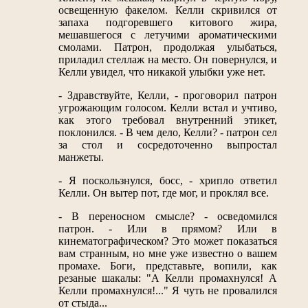
освещенную факелом. Келли скривился от
запаха подгоревшего китового жира,
мешавшегося с летучими ароматическими
смолами. Патрон, продолжая улыбаться,
приладил стеллаж на место. Он повернулся, и
Келли увидел, что никакой улыбки уже нет.
- Здравствуйте, Келли, - проговорил патрон
угрожающим голосом. Келли встал и учтиво,
как этого требовал внутренний этикет,
поклонился. - В чем дело, Келли? - патрон сел
за стол и сосредоточенно выпростал
манжеты.
- Я поскользнулся, босс, - хрипло ответил
Келли. Он вытер пот, где мог, и проклял все.
- В переносном смысле? - осведомился
патрон. - Или в прямом? Или в
кинематографическом? Это может показаться
вам странным, но мне уже известно о вашем
промахе. Боги, представьте, вопили, как
резаные шакалы: "А Келли промахнулся! А
Келли промахнулся!..." Я чуть не провалился
от стыда...