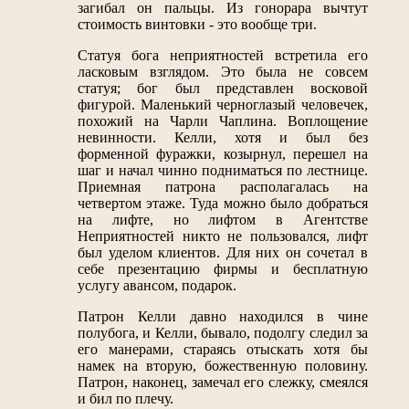
загибал он пальцы. Из гонорара вычтут
стоимость винтовки - это вообще три.
Статуя бога неприятностей встретила его
ласковым взглядом. Это была не совсем
статуя; бог был представлен восковой
фигурой. Маленький черноглазый человечек,
похожий на Чарли Чаплина. Воплощение
невинности. Келли, хотя и был без
форменной фуражки, козырнул, перешел на
шаг и начал чинно подниматься по лестнице.
Приемная патрона располагалась на
четвертом этаже. Туда можно было добраться
на лифте, но лифтом в Агентстве
Неприятностей никто не пользовался, лифт
был уделом клиентов. Для них он сочетал в
себе презентацию фирмы и бесплатную
услугу авансом, подарок.
Патрон Келли давно находился в чине
полубога, и Келли, бывало, подолгу следил за
его манерами, стараясь отыскать хотя бы
намек на вторую, божественную половину.
Патрон, наконец, замечал его слежку, смеялся
и бил по плечу.