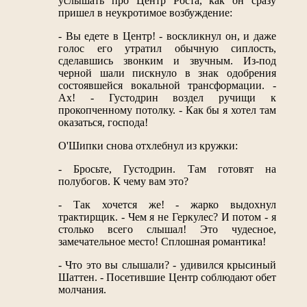
услышать про Центр Роста, как он сразу
пришел в неукротимое возбуждение:
- Вы едете в Центр! - воскликнул он, и даже
голос его утратил обычную сиплость,
сделавшись звонким и звучным. Из-под
черной шали пискнуло в знак одобрения
состоявшейся вокальной трансформации. -
Ах! - Густодрин воздел ручищи к
прокопченному потолку. - Как бы я хотел там
оказаться, господа!
О'Шипки снова отхлебнул из кружки:
- Бросьте, Густодрин. Там готовят на
полубогов. К чему вам это?
- Так хочется же! - жарко выдохнул
трактирщик. - Чем я не Геркулес? И потом - я
столько всего слышал! Это чудесное,
замечательное место! Сплошная романтика!
- Что это вы слышали? - удивился крысиный
Шаттен. - Посетившие Центр соблюдают обет
молчания.