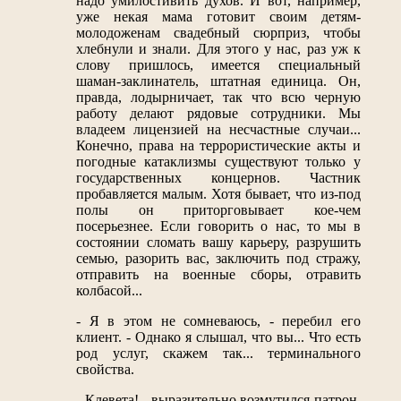
надо умилостивить духов. И вот, например,
уже некая мама готовит своим детям-
молодоженам свадебный сюрприз, чтобы
хлебнули и знали. Для этого у нас, раз уж к
слову пришлось, имеется специальный
шаман-заклинатель, штатная единица. Он,
правда, лодырничает, так что всю черную
работу делают рядовые сотрудники. Мы
владеем лицензией на несчастные случаи...
Конечно, права на террористические акты и
погодные катаклизмы существуют только у
государственных концернов. Частник
пробавляется малым. Хотя бывает, что из-под
полы он приторговывает кое-чем
посерьезнее. Если говорить о нас, то мы в
состоянии сломать вашу карьеру, разрушить
семью, разорить вас, заключить под стражу,
отправить на военные сборы, отравить
колбасой...
- Я в этом не сомневаюсь, - перебил его
клиент. - Однако я слышал, что вы... Что есть
род услуг, скажем так... терминального
свойства.
- Клевета! - выразительно возмутился патрон.