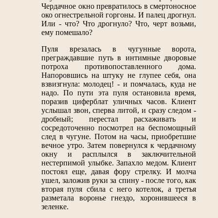
Чердачное окно превратилось в смертоносное
око огнестрельной горгоны. И палец дрогнул.
Или - что? Что дрогнуло? Что, черт возьми,
ему помешало?
Пуля врезалась в чугунные ворота,
преграждавшие путь в интимные дворовые
потроха противопоставленного дома.
Напоровшись на штуку не глупее себя, она
взвизгнула: молодец! - и помчалась, куда не
надо. По пути эта пуля остановила время,
поразив циферблат уличных часов. Клиент
услышал звон, сперва литой, и сразу следом -
дробный; перестал расхаживать и
сосредоточенно посмотрел на беспомощный
след в чугуне. Потом на часы, приобретшие
вечное утро. Затем повернулся к чердачному
окну и расплылся в заключительной
нестерпимой улыбке. Запахло медом. Клиент
постоял еще, давая фору стрелку. И молча
ушел, заложив руки за спину - после того, как
вторая пуля сбила с него котелок, а третья
разметала воронье гнездо, хоронившееся в
зеленке.