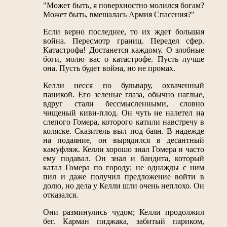
"Может быть, я поверхностно молился богам?
Может быть, вмешалась Армия Спасения?"
Если верно последнее, то их ждет большая
война. Пересмотр границ. Передел сфер.
Катастрофа! Достанется каждому. О злобные
боги, молю вас о катастрофе. Пусть лучше
она. Пусть будет война, но не промах.
Келли несся по бульвару, охваченный
паникой. Его зеленые глаза, обычно наглые,
вдруг стали бессмысленными, словно
чищеный киви-плод. Он чуть не налетел на
слепого Гомера, которого катили навстречу в
коляске. Сказитель выл под баян. В надежде
на подаяние, он вырядился в десантный
камуфляж. Келли хорошо знал Гомера и часто
ему подавал. Он знал и бандита, который
катал Гомера по городу; не однажды с ним
пил и даже получил предложение войти в
долю, но дела у Келли шли очень неплохо. Он
отказался.
Они разминулись чудом; Келли продолжил
бег. Карман пиджака, забитый париком,