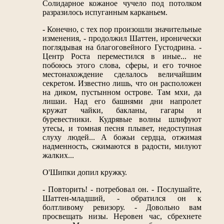
Солидарное кожаное чучело под потолком
разразилось испуганным карканьем.
- Конечно, с тех пор произошли значительные
изменения, - продолжил Шаттен, иронически
поглядывая на благоговейного Густодрина. -
Центр Роста переместился в иные... не
побоюсь этого слова, сферы, и его точное
местонахождение сделалось величайшим
секретом. Известно лишь, что он расположен
на диком, пустынном острове. Там мхи, да
лишаи. Над его башнями дни напролет
кружат чайки, бакланы, гагары и
буревестники. Кудрявые волны шлифуют
утесы, и томная песня плывет, недоступная
слуху людей... А божьи сердца, отжимая
надменность, сжимаются в радости, милуют
жалких...
О'Шипки допил кружку.
- Повторить! - потребовал он. - Послушайте,
Шаттен-младший, - обратился он к
болтливому ревизору. - Довольно вам
просвещать низы. Неровен час, сбрехнете