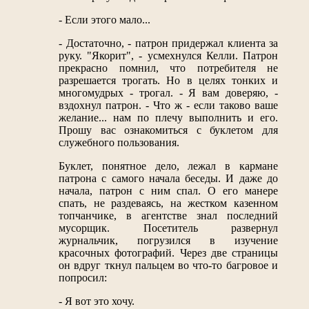
- Если этого мало...
- Достаточно, - патрон придержал клиента за
руку. "Якорит", - усмехнулся Келли. Патрон
прекрасно помнил, что потребителя не
разрешается трогать. Но в целях тонких и
многомудрых - трогал. - Я вам доверяю, -
вздохнул патрон. - Что ж - если таково ваше
желание... нам по плечу выполнить и его.
Прошу вас ознакомиться с буклетом для
служебного пользования.
Буклет, понятное дело, лежал в кармане
патрона с самого начала беседы. И даже до
начала, патрон с ним спал. О его манере
спать, не раздеваясь, на жестком казенном
топчанчике, в агентстве знал последний
мусорщик. Посетитель развернул
журнальчик, погрузился в изучение
красочных фотографий. Через две страницы
он вдруг ткнул пальцем во что-то багровое и
попросил:
- Я вот это хочу.