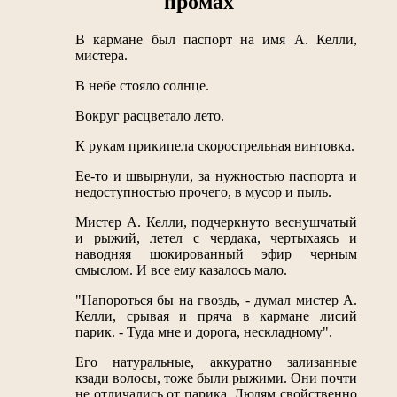
промах
В кармане был паспорт на имя А. Келли,
мистера.
В небе стояло солнце.
Вокруг расцветало лето.
К рукам прикипела скорострельная винтовка.
Ее-то и швырнули, за нужностью паспорта и
недоступностью прочего, в мусор и пыль.
Мистер А. Келли, подчеркнуто веснушчатый
и рыжий, летел с чердака, чертыхаясь и
наводняя шокированный эфир черным
смыслом. И все ему казалось мало.
"Напороться бы на гвоздь, - думал мистер А.
Келли, срывая и пряча в кармане лисий
парик. - Туда мне и дорога, нескладному".
Его натуральные, аккуратно зализанные
кзади волосы, тоже были рыжими. Они почти
не отличались от парика. Людям свойственно