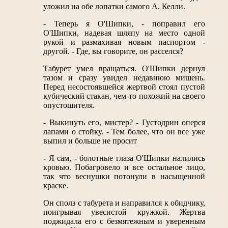
уложил на обе лопатки самого А. Келли.
- Теперь я О'Шипки, - поправил его
О'Шипки, надевая шляпу на место одной
рукой и размахивая новым паспортом -
другой. - Где, вы говорите, он расселся?
Табурет умел вращаться. О'Шипки дернул
тазом и сразу увидел недавнюю мишень.
Перед несостоявшейся жертвой стоял пустой
кубический стакан, чем-то похожий на своего
опустошителя.
- Выкинуть его, мистер? - Густодрин оперся
лапами о стойку. - Тем более, что он все уже
выпил и больше не просит
- Я сам, - болотные глаза О'Шипки налились
кровью. Побагровело и все остальное лицо,
так что веснушки потонули в насыщенной
краске.
Он сполз с табурета и направился к обидчику,
поигрывая увесистой кружкой. Жертва
поджидала его с безмятежным и уверенным