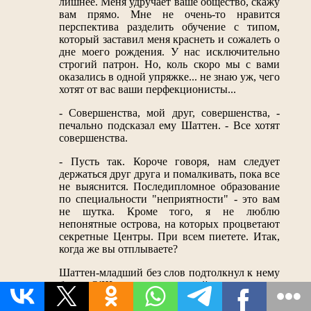
лишнее. Меня удручает ваше общество, скажу
вам прямо. Мне не очень-то нравится
перспектива разделить обучение с типом,
который заставил меня краснеть и сожалеть о
дне моего рождения. У нас исключительно
строгий патрон. Но, коль скоро мы с вами
оказались в одной упряжке... не знаю уж, чего
хотят от вас ваши перфекционисты...
- Совершенства, мой друг, совершенства, -
печально подсказал ему Шаттен. - Все хотят
совершенства.
- Пусть так. Короче говоря, нам следует
держаться друг друга и помалкивать, пока все
не выяснится. Последипломное образование
по специальности "неприятности" - это вам
не шутка. Кроме того, я не люблю
непонятные острова, на которых процветают
секретные Центры. При всем пиетете. Итак,
когда же вы отплываете?
Шаттен-младший без слов подтолкнул к нему
билет. О'Шипки вытащил свой и сравнил: все
совпадало - дата, время отправления, номер
спецрейса.