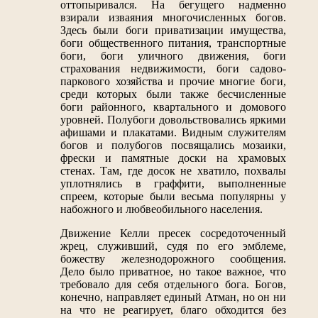
оттопыривался. На бегущего надменно
взирали изваяния многочисленных богов.
Здесь были боги приватизации имущества,
боги общественного питания, транспортные
боги, боги уличного движения, боги
страхования недвижимости, боги садово-
паркового хозяйства и прочие многие боги,
среди которых были также бесчисленные
боги районного, квартального и домового
уровней. Полубоги довольствовались яркими
афишами и плакатами. Видным служителям
богов и полубогов посвящались мозаики,
фрески и памятные доски на храмовых
стенах. Там, где досок не хватило, похвалы
уплотнялись в граффити, выполненные
спреем, которые были весьма популярны у
набожного и любвеобильного населения.
Движение Келли пресек сосредоточенный
жрец, служивший, судя по его эмблеме,
божеству железнодорожного сообщения.
Дело было приватное, но такое важное, что
требовало для себя отдельного бога. Богов,
конечно, направляет единый Атман, но он ни
на что не реагирует, благо обходится без