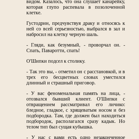
видом. Казалось, что она слушает канарейку,
которая глупо распевала в позолоченной
клетке.
Густодрин, предчувствуя драку и относясь к
ней со всей серьезностью, выбрался в зал и
набросил на клетку черную шаль.
- Гляди, как безумный, - проворчал он. -
Спать, Паваротти, спать!
О'Шипки подсел к столику.
- Так это вы, - отметил он с расстановкой, и в
трех его бесцветных словах уместился
длинный и страшный приговор.
- У вас феноменальная память на лица, -
отозвался бывший клиент. О'Шипки с
отвращением рассматривал его личико:
бледное, гладкое, с хрящеватым носом и без
подбородка. Там, где должен был находиться
подбородок, располагался сразу кадык. Но
телом тип был сущая кубышка.
- У нас с вами есть одно незаконченное