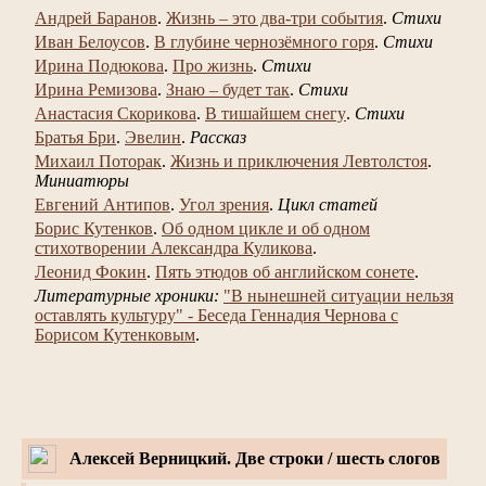
Андрей Баранов
.
Жизнь – это два-три события
.
Стихи
Иван Белоусов
.
В глубине чернозёмного горя
.
Стихи
Ирина Подюкова
.
Про жизнь
.
Стихи
Ирина Ремизова
.
Знаю – будет так
.
Стихи
Анастасия Скорикова
.
В тишайшем снегу
.
Стихи
Братья Бри
.
Эвелин
.
Рассказ
Михаил Поторак
.
Жизнь и приключения Левтолстоя
.
Миниатюры
Евгений Антипов
.
Угол зрения
.
Цикл статей
Борис Кутенков
.
Об одном цикле и об одном
стихотворении Александра Куликова
.
Леонид Фокин
.
Пять этюдов об английском сонете
.
Литературные хроники:
"В нынешней ситуации нельзя
оставлять культуру" - Беседа Геннадия Чернова с
Борисом Кутенковым
.
Алексей Верницкий. Две строки / шесть слогов