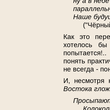
ну а в неб
параллель
Наше будущ
("Чёрны
Как это пер
хотелось бы
попытается!.
понять практи
не всегда - пон
И, несмотря 
Востока гло
Просыпаютс
Колокол