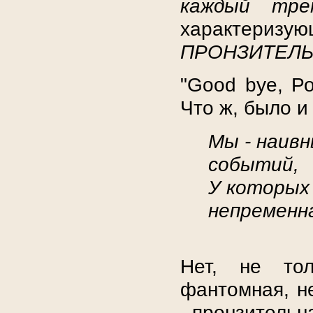
каждый тре
характер
ПРОНЗИТЕЛ
"Good bye, Ро
Что ж, было и 
Мы - наив
событий,
У которых 
непременн
Нет, не то
фантомная, н
- пронзительна