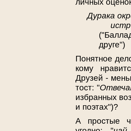
личных оценок
Дурака окр
истр
("Балла
друге")
Понятное дело
кому нравит
Друзей - мень
тост: "
Отвеча
избранных воз
и поэтах")?
А простые ч
угодно: "
чай