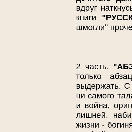
вдруг наткну
книги
"РУСС
шмогли" проче
2 часть.
"АБ
только абза
выдержать. С 
ни самого тал
и война, ори
лишней, наби
жизни - богин