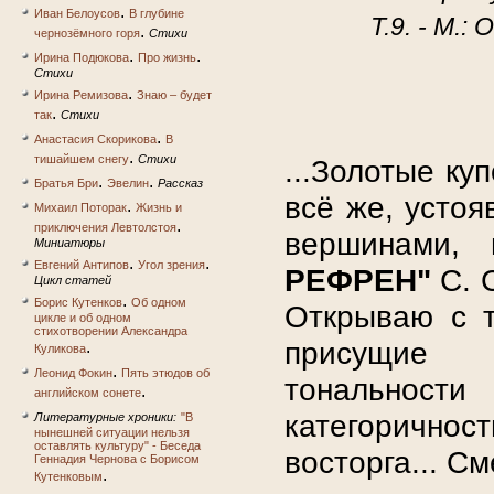
.
Иван Белоусов
В глубине
Т.9. - М.:
.
чернозёмного горя
Стихи
.
.
Ирина Подюкова
Про жизнь
Стихи
.
Ирина Ремизова
Знаю – будет
.
так
Стихи
.
Анастасия Скорикова
В
.
тишайшем снегу
Стихи
...Золотые ку
.
.
Братья Бри
Эвелин
Рассказ
всё же, усто
.
Михаил Поторак
Жизнь и
.
приключения Левтолстоя
вершинами, 
Миниатюры
.
.
Евгений Антипов
Угол зрения
РЕФРЕН"
С. 
Цикл статей
.
Борис Кутенков
Об одном
Открываю с т
цикле и об одном
стихотворении Александра
присущие 
.
Куликова
.
Леонид Фокин
Пять этюдов об
тональнос
.
английском сонете
категоричност
Литературные хроники:
"В
нынешней ситуации нельзя
оставлять культуру" - Беседа
восторга... См
Геннадия Чернова с Борисом
.
Кутенковым