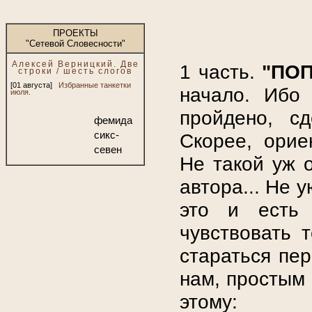
ПРОЕКТЫ
"Сетевой Словесности"
Алексей Верницкий. Две
1 часть.
"ПОП
строки / шесть слогов
[01 августа]
Избранные танкетки
начало. Ибо
июля.
пройдено, сд
фемида
сикс-
Скорее, орие
севен
Не такой уж о
автора... Не 
это и есть 
чувствовать 
стараться пе
нам, простым 
этому: