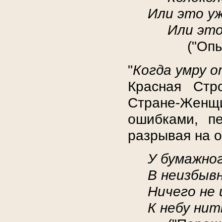
Или это уж
Или это
("Опы
"
Когда умру 
Красная Стр
Стране-Женщ
ошибками, пе
разрывая на ос
У бумажно
В неизбывн
Ничего не 
К небу нит