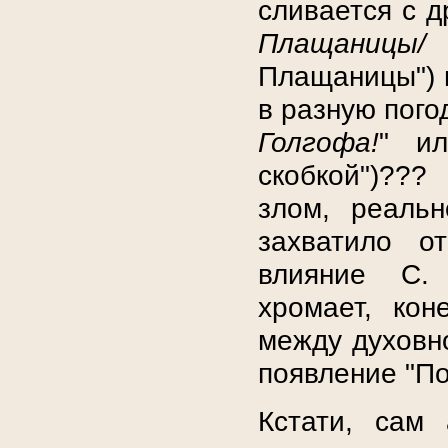
сливается с д
Плащаницы/
Плащаницы") и
в разную погод
Голгофа!
" и
скобкой")??
злом, реаль
захватило о
влияние С. 
хромает, кон
между духовно
появление "По
Кстати, сам