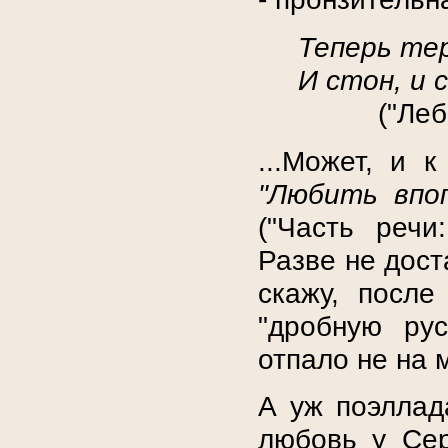
Теперь тер
И стон, и с
("Леб
...Может, и 
"Любить впоп
("Часть реч
Разве не дост
скажу, после
"дробную ру
отпало не на 
А уж поэллад
любовь у Се