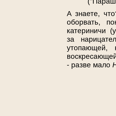
("Параш
А знаете, чт
оборвать, п
катериничи (
за нарицате
утопающей, 
воскресающей
- разве мало