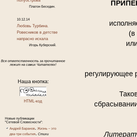
полуострова
ПРИПЕВ
Платон Беседин.
10.12.14
исполня
Любовь Турбина.
(в
Ровесников в детстве
напрасно искала
или
Игорь Куберский.
Вся ответственность за прочитанное
лежит на самих Читателях!
регулирующее р
Наша кнопка:
Таков
HTML-код
сбрасывании
Новые публикации
"Сетевой Словесности":
.
Андрей Баранов
Жизнь – это
Литератур
.
два-три события
Стихи