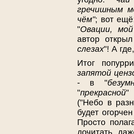
гречишным м
чём"
; вот ещё:
"
Овации, мо
автор открыл
слезах
"! А гд
Итог попурр
запятой ценз
- в "
безум
"
прекрасной
"
("Небо в разн
будет огорчен
Просто полаг
дочитать даж