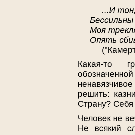
...И тон
Бессильны
Моя трекл
Опять сби
("Камер
Какая-то г
обозначенной 
ненавязчиво
решить: казн
Страну? Себя
Человек не ве
Не всякий с