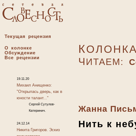
Текущая рецензия
К
ОЛОНК
О колонке
Обсуждение
Все рецензии
Ч
ИТАЕМ:
С
19.11.20
Михаил Анищенко:
"Открылась дверь, как в
юности талант..."
Сергей Сутулов-
Жанна Пись
Катеринич.
Нить к неб
24.12.14
Никита Григоров. Эскиз