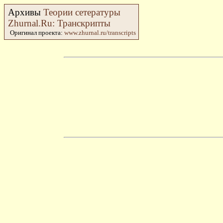
Архивы
Теории сетературы
Zhurnal.Ru: Транскрипты
Оригинал проекта:
www.zhurnal.ru/transcripts