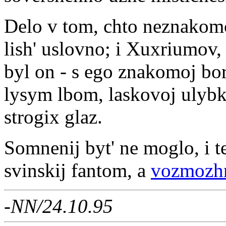
Delo v tom, chto neznakom
lish' uslovno; i Xuxriumov,
byl on - s ego znakomoj b
lysym lbom, laskovoj ulyb
strogix glaz.
Somnenij byt' ne moglo, i 
svinskij fantom, a
vozmozhn
-NN/24.10.95