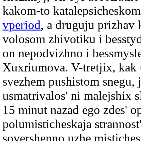
kakom-to katalepsicheskom
vperiod
, a druguju prizha
volosom zhivotiku i bessty
on nepodvizhno i bessmysl
Xuxriumova. V-tretjix, kak u
svezhem pushistom snegu, 
usmatrivalos' ni malejshix 
15 minut nazad ego zdes' o
polumisticheskaja strannost
sovershenno uzhe mistiches