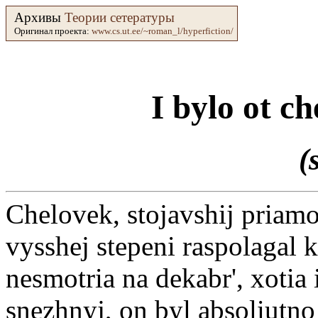
Архивы
Теории сетературы
Оригинал проекта:
www.cs.ut.ee/~roman_l/hyperfiction/
I bylo ot c
(
Chelovek, stojavshij priamo
vysshej stepeni raspolagal
nesmotria na dekabr', xotia 
snezhnyj, on byl absoliutno