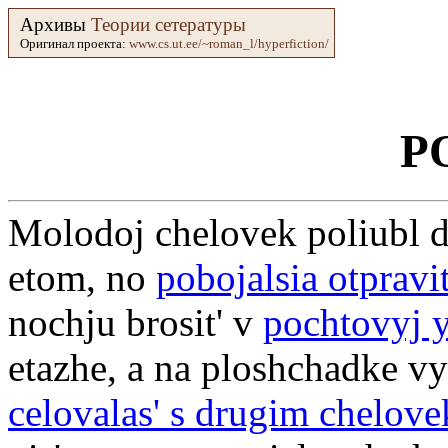
Архивы
Теории сетературы
Оригинал проекта:
www.cs.ut.ee/~roman_l/hyperfiction/
P
Molodoj chelovek poliubl
etom, no
pobojalsia otpravit
nochju brosit' v
pochtovyj 
etazhe, a na ploshchadke v
celovalas' s drugim chelov