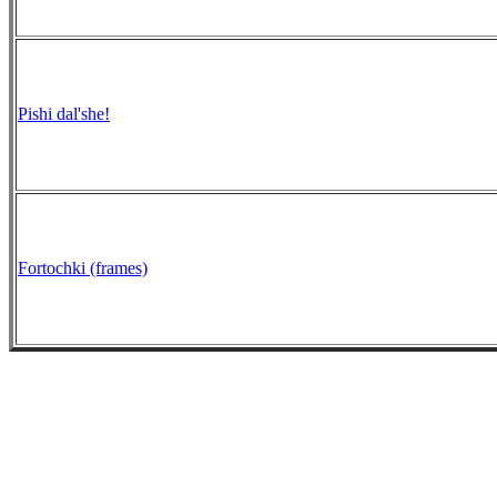
Pishi dal'she!
Fortochki (frames)