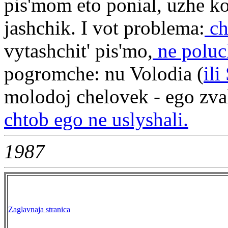
pis'mom eto ponial, uzhe ko
jashchik. I vot problema:
ch
vytashchit' pis'mo,
ne poluch
pogromche: nu Volodia (
ili
molodoj chelovek - ego zva
chtob ego ne uslyshali.
1987
Zaglavnaja stranica