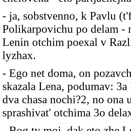
- ja, sobstvenno, k Pavlu (t
Polikarpovichu po delam -
Lenin otchim poexal v Razli
lyzhax.
- Ego net doma, on pozavc
skazala Lena, podumav: 3a k
dva chasa nochi?2, no ona 
sprashivat' otchima 3o dela
- Bog ty moj, dak eto zhe 