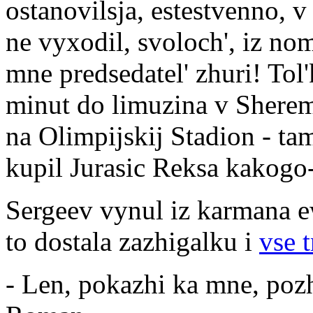
ostanovilsja, estestvenno, 
ne vyxodil, svoloch', iz nom
mne predsedatel' zhuri! Tol'
minut do limuzina v Sherem
na Olimpijskij Stadion - ta
kupil Jurasic Reksa kakogo-t
Sergeev vynul iz karmana 
to dostala zazhigalku i
vse t
- Len, pokazhi ka mne, pozh