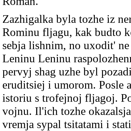
Roman.
Zazhigalka byla tozhe iz ne
Rominu fljagu, kak budto 
sebja lishnim, no uxodit' ne 
Leninu Leninu raspolozhenn
pervyj shag uzhe byl pozadi.
eruditsiej i umorom. Posle 
istoriu s trofejnoj fljagoj. 
vojnu. Il'ich tozhe okazals
vremja sypal tsitatami i stat