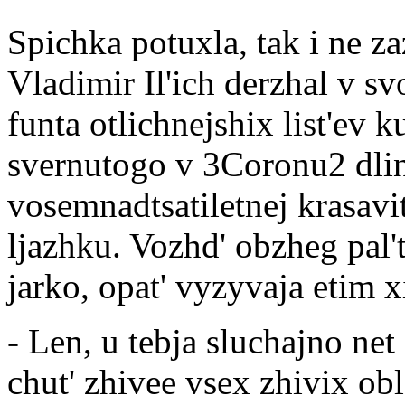
Spichka potuxla, tak i ne za
Vladimir Il'ich derzhal v svo
funta otlichnejshix list'ev 
svernutogo v 3Coronu2 dli
vosemnadtsatiletnej krasavi
ljazhku. Vozhd' obzheg pal'
jarko, opat' vyzyvaja etim x
- Len, u tebja sluchajno net
chut' zhivee vsex zhivix ob