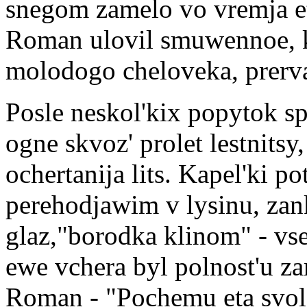
snegom zamelo vo vremja e
Roman ulovil smuwennoe, k
molodogo cheloveka, prerv
Posle neskol'kix popytok sp
ogne skvoz' prolet lestnits
ochertanija lits. Kapel'ki p
perehodjawim v lysinu, za
glaz,"borodka klinom" - vse 
ewe vchera byl polnost'u 
Roman - "Pochemu eta svol