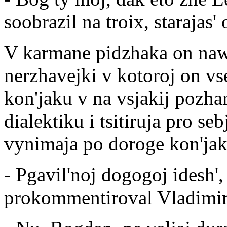
soobrazil na troix, starajas'
V karmane pidzhaka on nawu
nerzhavejki v kotoroj on vs
kon'jaku v na vsjakij pozh
dialektiku i tsitiruja pro 
vynimaja po doroge kon'jak.
- Pgavil'noj dogogoj idesh',
prokommentiroval Vladimir 