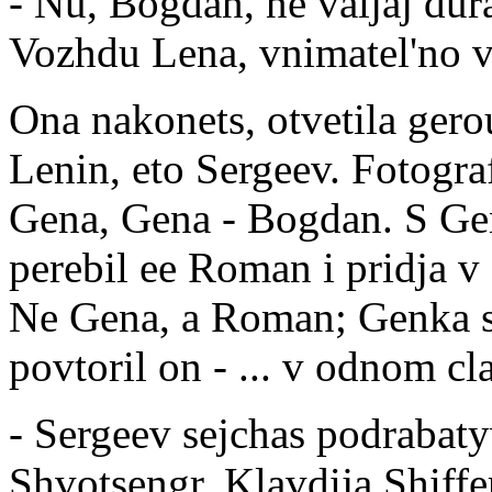
- Nu, Bogdan, ne valjaj dura
Vozhdu Lena, vnimatel'no v
Ona nakonets, otvetila gerou
Lenin, eto Sergeev. Fotogra
Gena, Gena - Bogdan. S Gen
perebil ee Roman i pridja v 
Ne Gena, a Roman; Genka sz
povtoril on - ... v odnom cl
- Sergeev sejchas podrabaty
Shvotsengr, Klavdija Shiffe