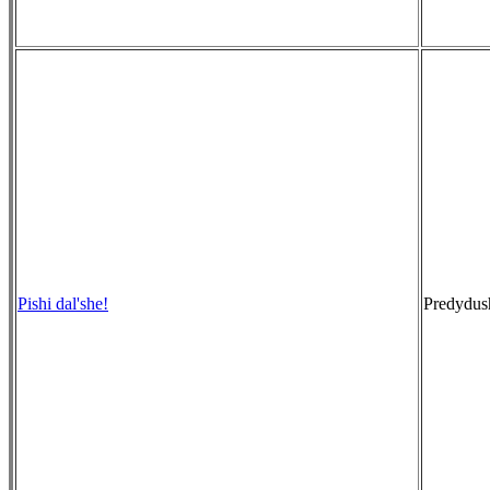
Pishi dal'she!
Predydush