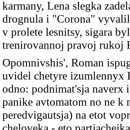
karmany, Lena slegka zadela
drognula i "Corona" vyvalila
v prolete lesnitsy, sigara b
trenirovannoj pravoj rukoj
Opomnivshis', Roman ispuga
uvidel chetyre izumlennyx L
odno: podnimat'sja naverx i 
panike avtomatom no ne k me
peredvigautsja) na etot vop
cheloveka - eto partjachejka