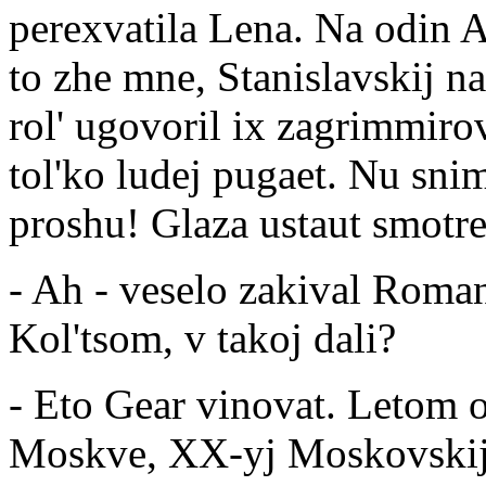
perexvatila Lena. Na odin 
to zhe mne, Stanislavskij na
rol' ugovoril ix zagrimmiro
tol'ko ludej pugaet. Nu sni
proshu! Glaza ustaut smotret
- Ah - veselo zakival Roma
Kol'tsom, v takoj dali?
- Eto Gear vinovat. Letom 
Moskve, XX-yj Moskovskij K