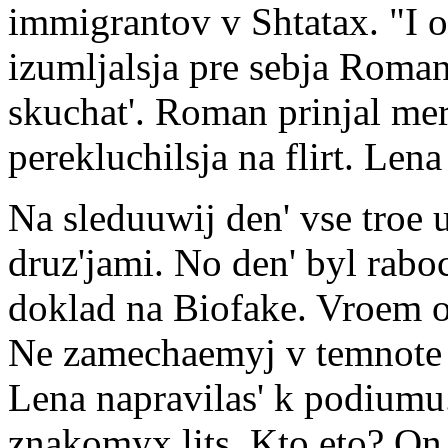
immigrantov v Shtatax. "I o
izumljalsja pre sebja Roma
skuchat'. Roman prinjal mery
perekluchilsja na flirt. Lena 
Na sleduuwij den' vse troe
druz'jami. No den' byl rabo
doklad na Biofake. Vroem on
Ne zamechaemyj v temnote I
Lena napravilas' k podiumu
znakomyx lits. Kto eto? On 