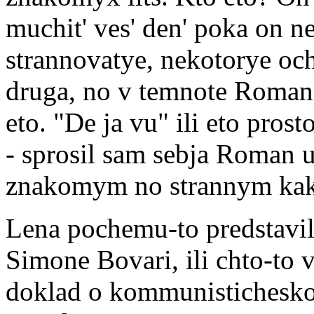
muchit' ves' den' poka on n
strannovatye, nekotorye oc
druga, no v temnote Roman 
eto. "De ja vu" ili eto prost
- sprosil sam sebja Roman u
znakomym no strannym kak
Lena pochemu-to predstavila
Simone Bovari, ili chto-to v
doklad o kommunisticheskom