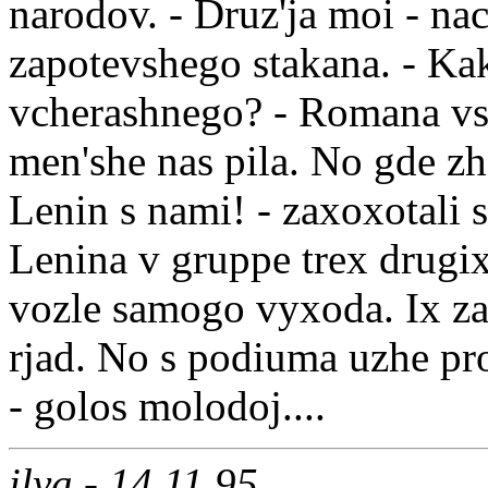
narodov. - Druz'ja moi - na
zapotevshego stakana. - Ka
vcherashnego? - Romana vse
men'she nas pila. No gde zh
Lenin s nami! - zaxoxotali 
Lenina v gruppe trex drugi
vozle samogo vyxoda. Ix zash
rjad. No s podiuma uzhe pro
- golos molodoj....
ilya - 14.11.95