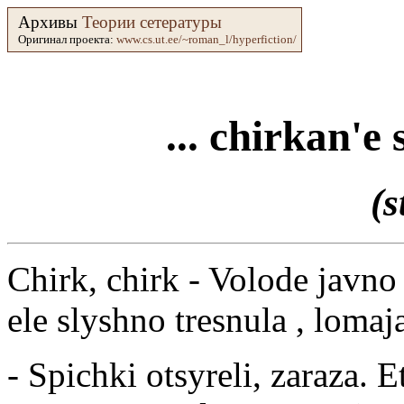
Архивы
Теории сетературы
Оригинал проекта:
www.cs.ut.ee/~roman_l/hyperfiction/
... chirkan'e
(s
Chirk, chirk - Volode javno
ele slyshno tresnula , lomajas
- Spichki otsyreli, zaraza.