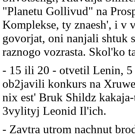
"Planetu Gollivud" na Pro
Komplekse, ty znaesh', i v 
govorjat, oni nanjali shtuk s
raznogo vozrasta. Skol'ko t
- 15 ili 20 - otvetil Lenin, 
ob2javili konkurs na Xruwe
nix est' Bruk Shildz kakaja-
3vylityj Leonid Il'ich.
- Zavtra utrom nachnut brodi