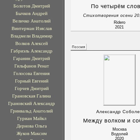
Болотов Дмитрий
По четырём сло
Бычков Андрей
Стихотворения осени 20
Величко Анатолий
Ridero
2021
Винтерман Изяслав
Владмели Владимир
Волков Алексей
Поэзия
Габриэль Александр
Гаранин Дмитрий
Гильфанов Ренат
Голосова Евгения
Горный Евгений
Горчев Дмитрий
Грановская Галина
Грановский Александр
Гринвальд Анатолий
Александр Соболе
Гуриан Майкл
Между волком и со
Дернова Ольга
Москва
Жуков Максим
Водолей
2020