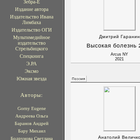
Зебра-Е
Издание автора
Издательство Ивана
Лимбаха
Издательство ОГИ
Дмитрий Гаранин
Мультимедийное
издательство
Высокая болезнь 
Стрельбицкого
Arcus NY
Спецкнига
2021
Э.РА
Эксмо
Южная звезда
Поэзия
Авторы:
Gorny Eugene
Андреева Ольга
Баранов Андрей
Бару Михаил
Анатолий Величк
Бодрунова Светлана