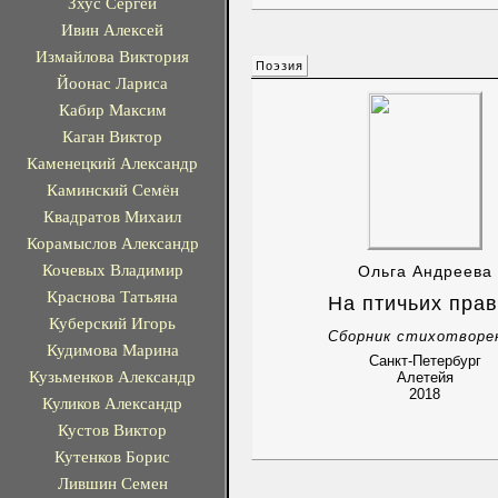
Зхус Сергей
Ивин Алексей
Измайлова Виктория
Поэзия
Йоонас Лариса
Кабир Максим
Каган Виктор
Каменецкий Александр
Каминский Семён
Квадратов Михаил
Корамыслов Александр
Кочевых Владимир
Ольга Андреева
Краснова Татьяна
На птичьих пра
Куберский Игорь
Сборник стихотворе
Кудимова Марина
Санкт-Петербург
Кузьменков Александр
Алетейя
2018
Куликов Александр
Кустов Виктор
Кутенков Борис
Лившин Семен