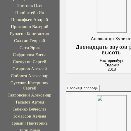
Постнов Олег
Пробштейн Ян
Прокофьев Андрей
Прокошин Валерий
Рупасов Константин
Александр Кулико
Садхин Георгий
Двенадцать звуков 
Сати Эрик
высоты
Сафронова Елена
Екатеринбург
Слепухин Сергей
Евдокия
Смирнов Алексей
2018
Соболев Александр
Сутулов-Катеринич
Сергей
Поэзия|Переводы
Тавровский Александр
Тасалов Артем
Тебенко Вячеслав
Томассон Хелена
Трамич Пантерина
Трор Ирма