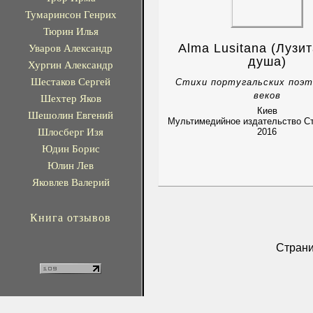
Тумаринсон Генрих
Тюрин Илья
Alma Lusitana (Лузи
Уваров Александр
душа)
Хургин Александр
Шестаков Сергей
Стихи португальских поэт
веков
Шехтер Яков
Киев
Шешолин Евгений
Мультимедийное издательство С
Шлосберг Изя
2016
Юдин Борис
Юлин Лев
Яковлев Валерий
Книга отзывов
Стран