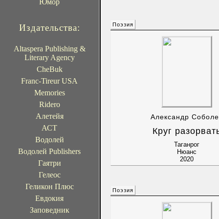
Юмор
Поэзия
Издательства:
Altaspera Publishing &
Literary Agency
CheBuk
Franc-Tireur USA
Memories
Ridero
Алетейя
Александр Соболе
АСТ
Круг разорват
Водолей
Таганрог
Водолей Publishers
Нюанс
2020
Гаятри
Гелеос
Геликон Плюс
Поэзия
Евдокия
Заповедник