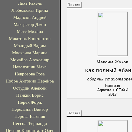
Лихт Рахель
Поэзия
Любельская Ирина
Мадисон Андрей
Макгрегор Джон
Метс Михаил
Микитюк Константин
Молодый Вадим
Москвина Марина
Мочайло Александр
Максим Жуков
Неволошин Макс
Как полный ебан
Неврозова Роза
сборник стихотворе
Нобре Антонио Перейра
Белград
Остудин Алексей
Agnosta + СТиХИ
2017
Панкин Борис
Перек Жорж
Перельман Виктор
Поэзия
Перова Евгения
Пессоа Фернандо
Петров-Кронштадт Олег