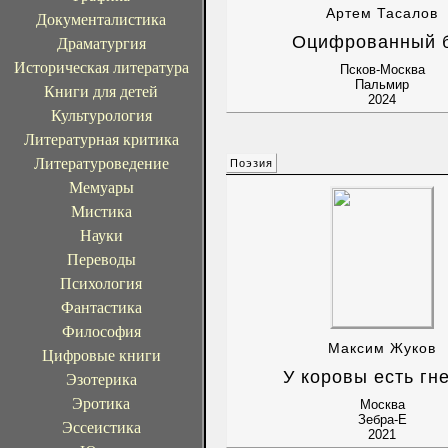
Артем Тасалов
Документалистика
Оцифрованный 
Драматургия
Историческая литература
Псков-Москва
Пальмир
Книги для детей
2024
Культурология
Литературная критика
Литературоведение
Поэзия
Мемуары
Мистика
Науки
Переводы
Психология
Фантастика
Философия
Максим Жуков
Цифровые книги
У коровы есть гн
Эзотерика
Эротика
Москва
Зебра-Е
Эссеистика
2021