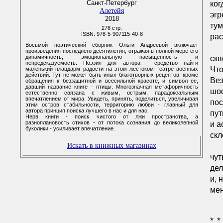
Санкт-Петербург
ког
Алетейя
эгр
2018
тум
278 стр.
ISBN: 978-5-907115-40-8
рас
Восьмой поэтический сборник Ольги Андреевой включает
произведения последнего десятилетия, отражая в полной мере его
динамичность, эмоциональную насыщенность и
скв
непредсказуемость. Поэзия для автора - средство найти
Что
маленький плацдарм радости на этом жестоком театре военных
действий. Тут не может быть иных благотворных рецептов, кроме
Вез
обращения к беззащитной и всесильной красоте, и символ ее,
давший название книге - птицы. Многозначная метафоричность
шоф
естественно связана с живым, острым, парадоксальным
впечатлением от мира. Увидеть, принять, поделиться, увеличивая
пос
этим остров стабильности, территорию любви - главный для
автора принцип поиска лучшего в нас и для нас.
пут
Нерв книги - поиск чистого от лжи пространства, а
разноплановость стихов - от потока сознания до великолепной
и а
буколики - усиливает впечатление.
скл
Искать в книжных магазинах
чут
де
и, 
мен
* *