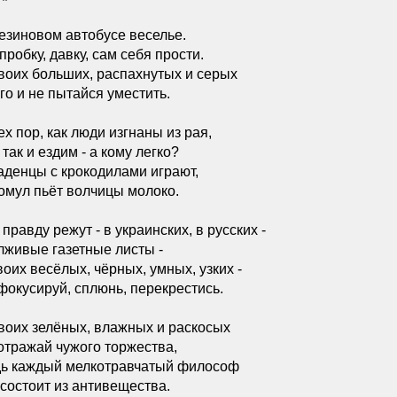
 *
езиновом автобусе веселье.
пробку, давку, сам себя прости.
воих больших, распахнутых и серых
го и не пытайся уместить.
ех пор, как люди изгнаны из рая,
 так и ездим - а кому легко?
денцы с крокодилами играют,
омул пьёт волчицы молоко.
 правду режут - в украинских, в русских -
лживые газетные листы -
воих весёлых, чёрных, умных, узких -
фокусируй, сплюнь, перекрестись.
воих зелёных, влажных и раскосых
отражай чужого торжества,
дь каждый мелкотравчатый философ
 состоит из антивещества.