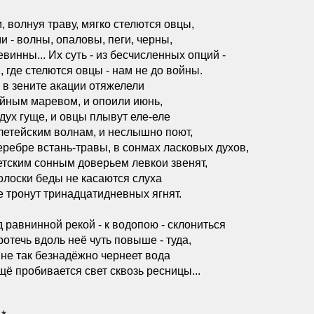
, волнуя траву, мягко стелются овцы,
и - волны, опаловы, пеги, черны,
евинны... Их суть - из бесчисленных опций -
, где стелются овцы - нам не до войны.
 в зените акации отяжелели
йным маревом, и опоили июнь,
дух гуще, и овцы плывут еле-еле
летейским волнам, и неслышно поют,
еребре встань-травы, в сонмах ласковых духов,
етским сонным доверьем левкои звенят,
олоски беды не касаются слуха
е тронут тринадцатидневных ягнят.
 равнинной рекой - к водопою - склониться
ротечь вдоль неё чуть повыше - туда,
 не так безнадёжно чернеет вода
щё пробивается свет сквозь ресницы...