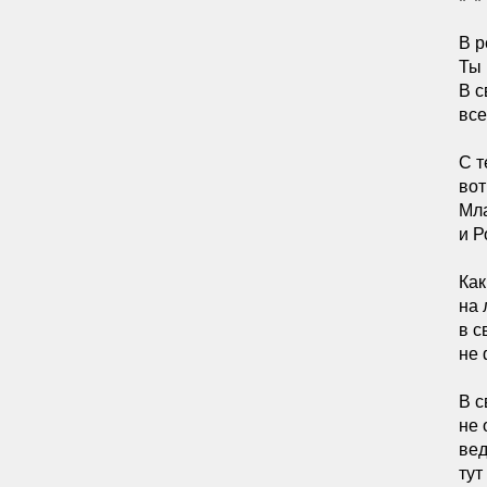
* *
В р
Ты 
В с
все
С т
вот
Мла
и Р
Как
на 
в с
не 
В с
не 
ве
тут