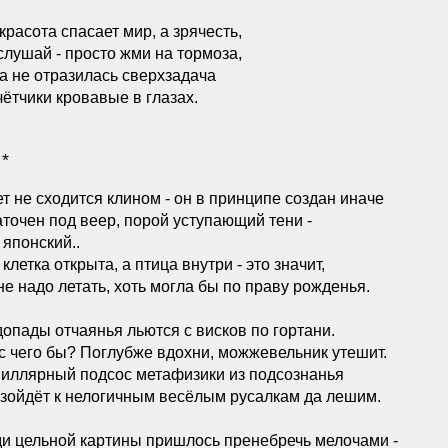
красота спасает мир, а зрячесть,
слушай - просто жми на тормоза,
а не отразилась сверхзадача
чётчики кровавые в глазах.
 *
т не сходится клином - он в принципе создан иначе
аточен под веер, порой уступающий тени -
, японский..
 клетка открыта, а птица внутри - это значит,
не надо летать, хоть могла бы по праву рожденья.
опады отчаянья льются с висков по гортани.
с чего бы? Поглубже вдохни, можжевельник утешит.
иллярный подсос метафизики из подсознанья
зойдёт к нелогичным весёлым русалкам да лешим.
и цельной картины пришлось пренебречь мелочами -