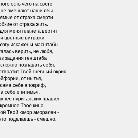
ного есть чего на свете,
 не вмещают наши лбы -
ямые от страха смерти
обкие от страха жить.
для меня планета вертит
и цветные витражи,
озгу искажены масштабы -
алась верить, не любя,
ез задания генштаба
 сложно познавать себя,
отвратит Твой гневный окрик
эйфории, от нытья,
 сама себе апокриф,
а себе епитимья,
жнее пуританских правил
кромное Твоё кино,
ой Твой юмор аморален -
что поделаешь - смешно.