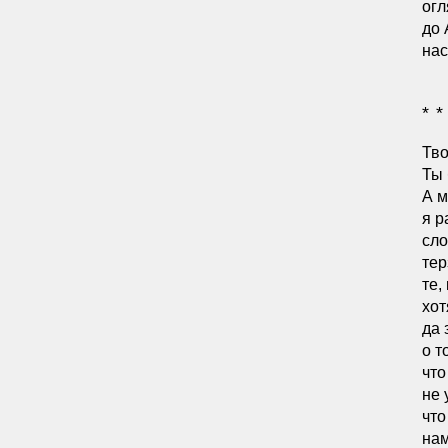
огл
до 
нас
* *
Тво
Ты 
А м
я р
сло
тер
те,
хот
да 
о т
что
не 
что
нам