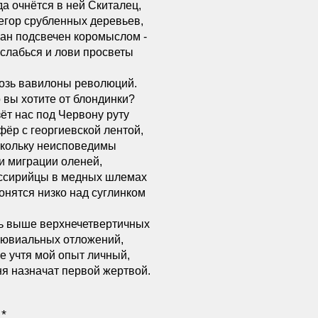
да очнётся в ней Скиталец,
егор срубленных деревьев,
ан подсвечен коромыслом -
слабься и лови просветы
озь вавилоны революций.
 вы хотите от блондинки?
ёт нас под Червону руту
ёр с георгиевской лентой,
кольку неисповедимы
и миграции оленей,
ссирийцы в медных шлемах
онятся низко над суглинком
ь выше верхнечетвертичных
лювиальных отложений,
не учтя мой опыт личный,
я назначат первой жертвой.
 *