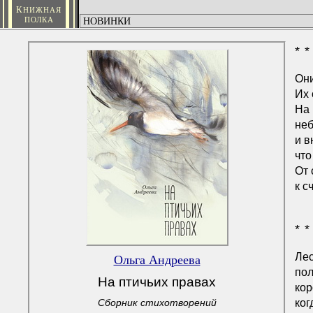
К
НИЖНАЯ
ПОЛКА
* *
Они
Их 
На 
неб
и в
что
От 
к с
* *
Лес
Ольга Андреева
пол
На птичьих правах
кор
ког
Сборник стихотворений