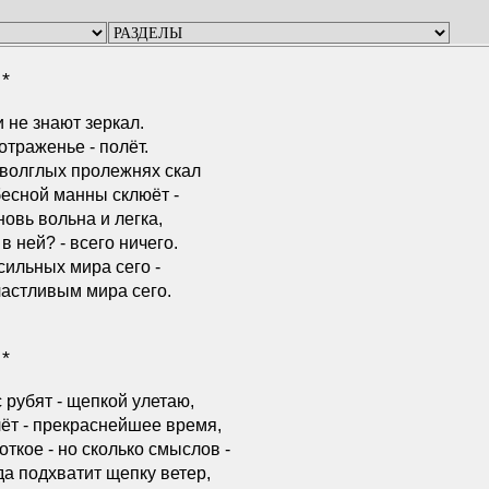
 *
 не знают зеркал.
отраженье - полёт.
волглых пролежнях скал
есной манны склюёт -
новь вольна и легка,
 в ней? - всего ничего.
сильных мира сего -
частливым мира сего.
 *
 рубят - щепкой улетаю,
ёт - прекраснейшее время,
откое - но сколько смыслов -
да подхватит щепку ветер,