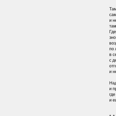
Там
сам
и н
там
Где
зно
воз
по 
в с
с д
отг
и н
Над
и п
где
и е