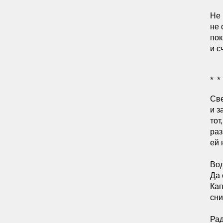
Не 
не 
пок
и с
* *
Све
и з
тот
раз
ей 
Вод
Да 
Кап
сни
Рад