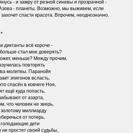
янусь - и замру от резной синевы и прозрачной -
Азова - планеты. Возможно, мы выживем, если
 захочет спасти красота. Впрочем, неоднозначно.
 *
и диктанты всё короче -
больше стал мне доверять?
ожет, меньше? Между прочим,
азучилась повторять
ва молитвы. Паранойя
зает эпигонов всласть,
 кто спасён в ковчеге Ноя,
ят ещё куда попасть,
забывают от азарта,
ом, что человек не зверь,
 золотому миллиарду
уберечься от потерь,
 голодающие дети
 не простят своей судьбы,