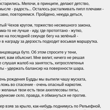
остарились. Мелочи, в принципе, делают детство,
мысле - радость... Осталось расталкивать пипл плечами -
авю, повторяемся. Пройдено, некуда деться,
тый Чехов кругом, торжество несмешного закона,
ама-то не лучше - иду, где протоптано - жутко,
же на последней секунде бегу на зелёный -
 в награду за дерзость подходит восьмая маршрутка.
анцовщица буто. Об этом спросите у тени,
ет, вам объяснит. Мне велит, ничего не решая
е слушая жалоб на занятость, хитросплетенья
ты - удержать балансир на поверхности шара.
ень рождения Будды мы выпили чашу муската,
 ложь во спасение - очень опасный наркотик.
 желанья твои есть твои ахиллесовы пяты,
ерункове скло
, правда, я обмануться не против.
ер взяв за крыло, как-нибудь поднимусь по Рельефной,