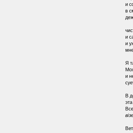
и с
в с
деж
чис
и с
и у
мне
Я т
Мож
и н
суе
В д
эта
Все
вiз
Вет