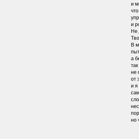
и м
что
упр
и р
Не 
Тво
В м
пыт
а б
так
не 
от 
и я
сам
сло
нес
пор
но 