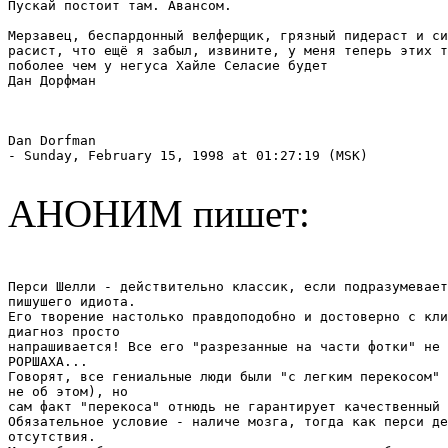
Пускай постоит там. Авансом.

Мерзавец, беспардонный велферщик, грязный пидераст и си
расист, что ещё я забыл, извините, у меня теперь этих т
поболее чем у негуса Хайле Селасие будет

Дан Дорфман

Dan Dorfman 
- Sunday, February 15, 1998 at 01:27:19 (MSK)

АНОНИМ пишет:
Перси Шелли - действительно классик, если подразумевает
пишушего идиота.

Его творение настолько правдоподобно и достоверно с кли
диагноз просто

напрашивается! Все его "разрезанные на части фотки" не 
РОРШАХА... 

Говорят, все гениальные люди были "с легким перекосом" 
не об этом), но

сам факт "перекоса" отнюдь не гарантирует качественный 
Обязательное условие - наличе мозга, тогда как перси де
отсутствия.
