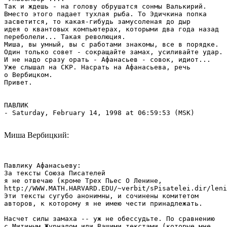
Так и ждешь - на голову обрушатся сонмы Валькирий.

Вместо этого падает тухлая рыба. То Эдичкина попка 

засветится, то какая-гибудь замусоленая до дыр 

идея о квантовых компьютерах, которыми два года назад

переболели... Такая революция.

Миша, вы умный, вы с работами знакомы, все в порядке.

Один только совет - сокращайте замах, усиливайте удар.

И не надо сразу орать - Афанасьев - совок, идиот... 

Уже слышал на СКР. Насрать на Афанасьева, речь

о Вербицком.

Привет.

ПАВЛИК

- Saturday, February 14, 1998 at 06:59:53 (MSK)

Миша Вербицкий:
Павлику Афанасьеву:

За тексты Союза Писателей

я не отвечаю (кроме Трех Пьес О Ленине,

http://WWW.MATH.HARVARD.EDU/~verbit/sPisatelei.dir/leni
Эти тексты сугубо анонимны, и сочинены комитетом

авторов, к которому я не имею чести принадлежать.

Насчет силы замаха -- уж не обессудьте. По сравнению

с Митиным Журналом или Вашими текстами (которые мне,
