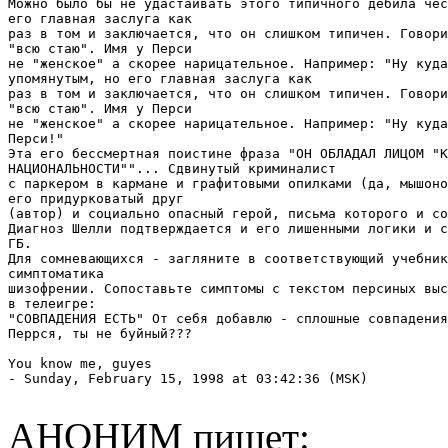
Можно было бы не удастаивать этого типичного дебила чес
его главная заслуга как

раз в том и заключается, что он слишком типичен. Говори
"всю стаю". Имя у Перси 

не "женское" а скорее нарицательное. Например: "Ну куда
упомянутым, но его главная заслуга как

раз в том и заключается, что он слишком типичен. Говори
"всю стаю". Имя у Перси 

не "женское" а скорее нарицательное. Например: "Ну куда
Перси!"

Эта его бессмертная поистине фраза "ОН ОБЛАДАЛ ЛИЦОМ "К
НАЦИОНАЛЬНОСТИ""... Сдвинутый криминалист 

с паркером в кармане и графитовыми опилками (да, мышоно
его придурковатый друг

(автор) и социально опасный герой, письма которого и со
Диагноз Шелли подтверждается и его лишенными логики и с
ГБ.

Для сомневающихся - загляните в соответствующий учебник
симптоматика

шизофрении. Сопоставьте симптомы с текстом персиных выс
в телеигре: 

"СОВПАДЕНИЯ ЕСТЬ" От себя добавлю - сплошные совпадения
Перрся, ты не буйный???

You know me, guyes

- Sunday, February 15, 1998 at 03:42:36 (MSK)

АНОНИМ пишет: