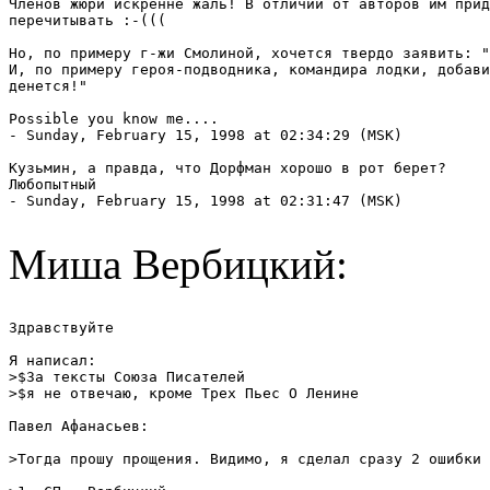
Членов жюри искренне жаль! В отличии от авторов им прид
перечитывать :-(((

Но, по примеру г-жи Смолиной, хочется твердо заявить: "
И, по примеру героя-подводника, командира лодки, добави
денется!" 

Possible you know me....

- Sunday, February 15, 1998 at 02:34:29 (MSK)

Кузьмин, а правда, что Дорфман хорошо в рот берет?

Любопытный

- Sunday, February 15, 1998 at 02:31:47 (MSK)

Миша Вербицкий:
Здравствуйте

Я написал:

>$За тексты Союза Писателей

>$я не отвечаю, кроме Трех Пьес О Ленине

Павел Афанасьев:

>Тогда прошу прощения. Видимо, я сделал сразу 2 ошибки 