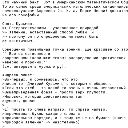
Это научный факт. Вот в Американском Математическом Общ
То же самое среди американских католических священников
гомосексуализм Андреева (a. k. a. Перси Шелли) достаточ
из его гомофобии.

Опять Кузьмин:

>> Гетеросексуализм - узаконенное природой

>> явление, естественный способ любви, и

>> поэтому он по определению не может быть

>> эстетичным.

Совершенно правильная точка зрения. Еще красивее об это
`` Все естественное в

современном (кали-югическом) распределении эротических 
неверно и порочно.'' 

(см. интервью в журнале.ру).

Андреев пишет:

>Во-первых, я сомневаюсь, что это 

>писал тот Дмитрий Кузьмин, с которым я общался.

>Если это стеб - то какой-то очень и очень неграмотный.

>Вышеприведенная фраза - просто верх глупости. 

>Человек, который действительно так

>думает, должен 

>

>1) писать то слева направо, то справа налево, 

>перемешивая буквы каждого слова в

>произвольном порядке, и к тому же не на бумаге (иначе 
>природой явление" => неэстетично).

>
