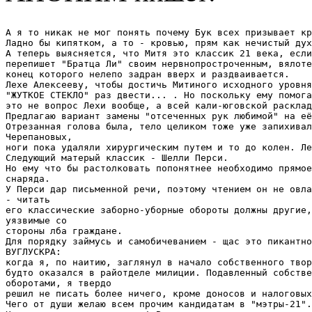
А я то никак не мог понять почему Бук всех призывает кр
Ладно бы кипятком, а то - кровью, прям как нечистый дух
А теперь выясняется, что Митя это классик 21 века, если
перепишет "Братца Ли" своим нервнопростроченным, вялоте
конец которого нелепо задран вверх и раздваивается.

Лехе Алексееву, чтобы достичь Митиного исходного уровня
"ЖУТКОЕ СТЕКЛО" раз двести... . Но поскольку ему помога
это не вопрос Лехи вообще, а всей кали-юговской расклад
Предлагаю вариант замены "отсеченных рук любимой" на её
Отрезанная голова была, тело целиком тоже уже запихивал
Черепановых,

ноги пока удаляли хирургическим путем и то до колен. Ле
Следующий матерый классик - Шелли Перси.

Но ему что бы растолковать попонятнее необходимо прямое
снаряда. 

У Перси дар письменной речи, поэтому чтением он не овла
- читать

его классические заборно-уборные обороты должны другие,
уязвимые со

стороны лба граждане. 

Для порядку займусь и самобичеванием - щас это пикантно
ВУГЛУСКРА:

когда я, по наитию, заглянул в начало собственного твор
будто оказался в райотделе милиции. Подавленный собстве
оборотами, я твердо 

решил не писать более ничего, кроме доносов и налоговых
Чего от души желаю всем прочим кандидатам в "мэтры-21".