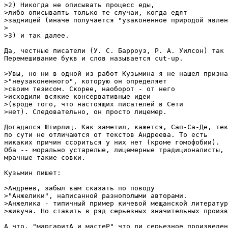
>2) Никогда не описывать процесс еды, 

>либо описывапть только те случаи, когда едят

>задницей (иначе получается "узаконенное природой явлен
>

>3) и так далее.

Да, честные писатели (У. С. Барроуз, Р. А. Уилсон) так 
Перемешивание букв и слов называется cut-up.

>Увы, но ни в одной из работ Кузьмина я не нашел призна
>"неузаконенного", которую он определяет 

>своим тезисом. Скорее, наоборот - от него

>исходили всякие консервативные идеи 

>(вроде того, что настоящих писателей в Сети

>нет). Следовательно, он просто лицемер.

Догадался Штирлиц. Как заметил, кажется, Сап-Са-Де, тек
по сути не отличаются от текстов Андреева. То есть 

никаких причин ссориться у них нет (кроме гомофобии).

Оба -- морально устарелые, лицемерные традиционалисты,

мрачные такие совки. 

Кузьмин пишет:

>Андреев, забыл вам сказать по поводу 

>"Анжелики", написанной разнополыми авторами.

>Анжелика - типичный пример кичевой мещанской литератур
>живуча. Но ставить в ряд серьезных значительных произв
А что, "маргаритА и мастеР" что ли серьезное произведен