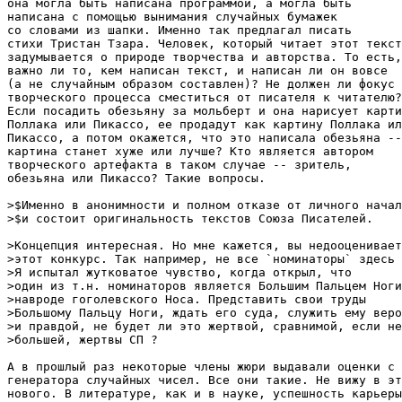
она могла быть написана программой, а могла быть

написана с помощью вынимания случайных бумажек

со словами из шапки. Именно так предлагал писать

стихи Тристан Тзара. Человек, который читает этот текст
задумывается о природе творчества и авторства. То есть,
важно ли то, кем написан текст, и написан ли он вовсе

(а не случайным образом составлен)? Не должен ли фокус

творческого процесса сместиться от писателя к читателю?

Если посадить обезьяну за мольберт и она нарисует карти
Поллака или Пикассо, ее продадут как картину Поллака ил
Пикассо, а потом окажется, что это написала обезьяна --

картина станет хуже или лучше? Кто является автором

творческого артефакта в таком случае -- зритель, 

обезьяна или Пикассо? Такие вопросы.

>$Именно в анонимности и полном отказе от личного начал
>$и состоит оригинальность текстов Союза Писателей.

>Концепция интересная. Но мне кажется, вы недооценивает
>этот конкурс. Так например, не все `номинаторы` здесь 
>Я испытал жутковатое чувство, когда открыл, что 

>один из т.н. номинаторов является Большим Пальцем Ноги
>навроде гоголевского Носа. Представить свои труды 

>Большому Пальцу Ноги, ждать его суда, служить ему веро
>и правдой, не будет ли это жертвой, сравнимой, если не

>большей, жертвы СП ?

А в прошлый раз некоторые члены жюри выдавали оценки с 
генератора случайных чисел. Все они такие. Не вижу в эт
нового. В литературе, как и в науке, успешность карьеры