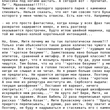
классика под ногами шастать. А сегодня вот - прочитал. 
Ли''. Мдаааааааа!!??!!.

Чижило в мои годы молодого здорового парня с каменюки

спихивать. Нельзя сказать, что нет там совсем того Бука
которого у меня челюсть отвисла. Есть кое-что. Например
- но это просто фантастика, когда концы у всех фраз так

развратно задираются вверх, и весь разговор 

оказывается прострочен, будто иглою швейной машинки, од
той же нервно-колкой коротенькой интонацией... 

Но, блин, Митя почему же ты так патологически ленив?!?

Только этим объясняется такое дикое количество чужого в
тексте. Все эти ''нахохлившиеся воробыши'' ''худющие ка
или ''кроткое безумие''. Заимствованы явно больше полов
эпитетов, сравнений и метафор. И это будущий классик? Н
привычке ждет, что я возьмусь править. Ну да, руки коне
чешутся. Тем более, что на это ''кроткое безумие'' у ме
минимум 10 варинтов в голове теснятся, которые никогда,
нигде не слышал и не читал. Но я решил больше своих вар
не предлагать. Не нравятся авторам мои правки. Поэтому 
спросил: ''Аннушка, чем можно заменить слова ''кроткое 
А она мне из репертура института им. Сербского выдала: 
текущая шизофрения''. Поставил её вариант, ничего

смотриться:''...голубые глаза с вяло-текущей шизофрение
искрящейся меж ресниц...'' Не круто ли? Бери, Митя, не 
Кончу за здравие. Исаак Бабель 22 раза переписывал крох
рассказ ''Любка Козак''. Мите Буковскому своего ''Братц
придется переписывать, я думаю, раз шесть. Ему хватит и
Поэтому, не буду я надрываться и стаскивать его с камен