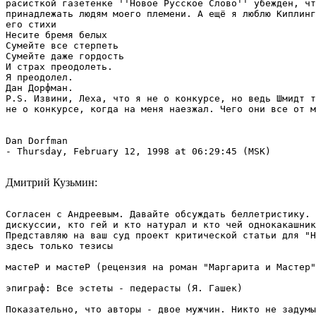
расисткой газетенке ''Новое Русское Слово'' убежден, чт
принадлежать людям моего племени. А ещё я люблю Киплинг
его стихи

Несите бремя белых 

Сумейте все стерпеть

Сумейте даже гордость

И страх преодолеть.

Я преодолел.

Дан Дорфман. 

P.S. Извини, Леха, что я не о конкурсе, но ведь Шмидт т
не о конкурсе, когда на меня наезжал. Чего они все от м
Dan Dorfman 
- Thursday, February 12, 1998 at 06:29:45 (MSK)

Дмитрий Кузьмин:
Согласен с Андреевым. Давайте обсуждать беллетристику. 
дискуссии, кто гей и кто натурал и кто чей однокакашник
Представляю на ваш суд проект критической статьи для "Н
здесь только тезисы

мастеР и мастеР (рецензия на роман "Маргарита и Мастер"
эпиграф: Все эстеты - педерасты (Я. Гашек)

Показательно, что авторы - двое мужчин. Никто не задумы