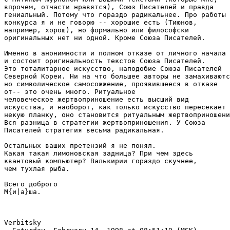
впрочем, отчасти нравятся), Союз Писателей и правда

гениальный. Потому что гораздо радикальнее. Про работы 
конкурса я и не говорю -- хорошие есть (Тиюнов,

например, хорош), но формально или философски

оригинальных нет ни одной. Кроме Союза Писателей.

Именно в анонимности и полном отказе от личного начала

и состоит оригинальность текстов Союза Писателей.

Это тоталитарное искусство, наподобие Союза Писателей

Северной Кореи. Ни на что большее авторы не замахиваютс
но символическое самосожжение, проявившееся в отказе

от-- это очень много. Ритуальное

человеческое жертвоприношение есть высший вид

искусства, и наоборот, как только искусство пересекает

некую планку, оно становится ритуальным жертвоприношени
Вся разница в стратегии жертвоприношения. У Союза

Писателей стратегия весьма радикальная.

Остальных ваших претензий я не понял.

Какая такая лимоновская задница? При чем здесь

квантовый компьютер? Валькирии гораздо скучнее,

чем тухлая рыба.

Всего доброго

М{и|а}ша.

Verbitsky 