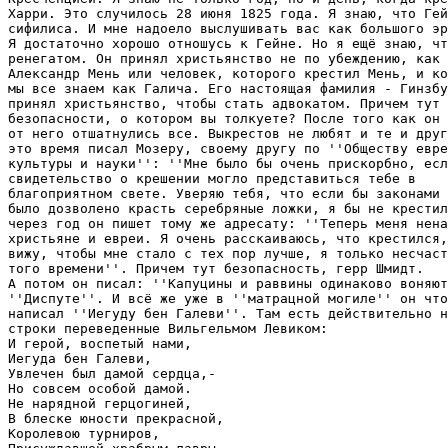
Харри. Это случилось 28 июня 1825 года. Я знаю, что Гей
сифилиса. И мне надоело выслушивать вас как большого эр
Я достаточно хорошо отношусь к Гейне. Но я ещё знаю, чт
ренегатом. Он принял христьянство не по убеждению, как

Александр Мень или человек, которого крестил Мень, и ко
мы все знаем как Галича. Его настоящая фамилия - Гинзбу
принял христьянство, чтобы стать адвокатом. Причем тут 
безопасности, о котором вы толкуете? После того как он 
от него отшатнулись все. Выкрестов не любят и те и друг
это время писал Мозеру, своему другу по ''Обществу евре
культуры и науки'': ''Мне было бы очень прискорбно, есл
свидетельство о крешении могло представиться тебе в

благоприятном свете. Уверяю тебя, что если бы законами

было дозволено красть серебряные ложки, я бы не крестил
через год он пишет тому же адресату: ''Теперь меня нена
христьяне и евреи. Я очень расскаиваюсь, что крестился,
вижу, чтобы мне стало с тех пор лучше, я только несчаст
того времени''. Причем тут безопасность, герр Шмидт.

А потом он писал: ''Капуцины и раввины одинаково воняют
''Диспуте''. И всё же уже в ''матрацной могиле'' он что
написал ''Иегуду бен Галеви''. Там есть действительно н
строки переведенные Вильгельмом Левиком:

И герой, воспетый нами,

Иегуда бен Галеви,

Увлечен был дамой сердца,-

Но совсем особой дамой.

Не нарядной герцогиней,

В блеске юности прекрасной,

Королевою турниров, 
