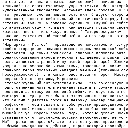
литературы нет значительных произведений, написанных в 
женщиной? Гетеросексуализму чужда эстетика, без которой
художественное творчество. Аргумент здесь простой. В "Э
что природные явления лишены эстетики. С другой стороны
человеком, несет в себе сильный эстетический заряд. Нап
эстетичным только на полотне художника. Случай из собст
ботаническом саду я услышал, как девушка говорила своем
красивые цветы - как искуственные!" Гетеросексуализм - 
явление, естественный способ любви, и поэтому он по опр
эстетичным.

"Маргарита и Мастер" - произведение показательно, вычур
особое отвращение вызывают именно сцены межполовой любв
издеваются над самим процессом: описание полового акта 
срежиссированный акробатический этюд дешевого цирка. За
представляется страшной и пугающей черной дырой. Женски
уродки с непомерно большими ртами, коварные и лживые зл
главного героя постоянно нападают женщины (типичный слу
Преображенского), а в конце повествования герой, Мастер
предавшей его спутницы, Маргариты. 

Гетеросексуальный антиэстетизм МиМа - это гомосексуальн
подготовленный читатель начинает видеть в романе второе
подлинную эстетику однополовой любви, которую так и не 
Мастеру. А ведь у него была к этому явная склонность: в
что он был с детства похож на девочку. Мастер специальн
профессию, чтобы подавить в себе ростки предосудительно
общественной морали страсти. За это он был наказан в фи
юношей Иешуа. Мораль проста: люди, которые делают насил
отказываются о гомосексуалистских наклонностей, не могу
МиМ - роман не простой, это не литературное произведени
- бомба замедленного действия, взрыв которой произойдет