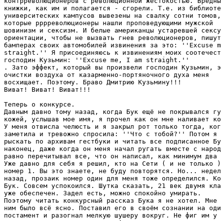
контрреволюционеров с революционной жестокостью. Вредны
книжки, как им и полагается - сгорели. Т.е. из библиоте
университеских кампусов вывезены на свалку сотни томов,

которые рррреволюционеры нашли проповедующими мужской

шовинизм и сексизм. И белые американцы устаревшей сексу
ориентации, чтобы не вызвать гнев революционеров, пишут
бамперах своих автомобилей извинения за это: ''Excuse m
straight.'' Я присоединяюсь к извинениям моих соотечест
господин Кузьмин: ''Excuse me, I am straight.'' 

. Зато эффект, который вы произвели господин Кузьмин, э
очистки воздуха от казарменно-портяночного духа меня

восхищает. Поэтому. Браво Дмитрию Кузьмину!!! 

Виват! Виват! Виват!!!

Теперь о конкурсе.

Давным давно тому назад, когда Бук ещё не покрывался гу
кожей, услышав мое имя, я прочел как он мне наливает ко
У меня отвисла челюсть и я закрыл рот только тогда, ког
заметила и тревожно спросила: ''Что с тобой?'' Потом я 
рыскать по архивам гестбуки и читать все подписанное Бу
наконец, даже когда он меня начал ругать вместе с народ
равно перечитывал все, что он написал, как минимум два 
Уже давно для себя я решил, кто на Сети ( и не только )
номер 1. Вы это знаете, не буду повторятся. Но... недел
назад, прозаик номер один для меня тоже определился. Ко
Бук. Совсем успокоился. Шутка сказать, 21 век двумя кла
уже обеспечен. Задел есть, можно спокойно умирать.

Поэтому читать конкурсный рассказ Бука я не хотел. Мне 
ним было всё ясно. Поставил его в своём сознании на оди
постамент и разогнал мелкую шушеру вокруг. Не фиг им у 