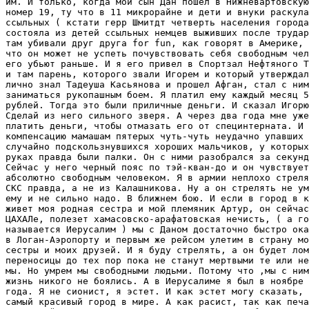
им. И только, когда мой сын Дан пошел в Нижневартовскую
номер 19, ту что в 11 микрорайне и дети и внуки раскула
ссыльных ( кстати герр Шмитдт четверть населения города

состояла из детей ссыльных немцев выживших после трудар
там убивали друг друга for fun, как говорят в Америке, 
что он может не успеть почувствовать себя свободным чел
его убьют раньше. И я его привел в Спортзал Нефтяного Т
и там парень, которого звали Игорем и который утверждал
лично знал Тадеуша Касьянова и прошел Афган, стал с ним

заниматься рукопашным боем. Я платил ему каждый месяц 5
рублей. Тогда это были приличные деньги. И сказал Игорю
Сделай из него сильного зверя. А через два года мне уже
платить деньги, чтобы отмазать его от специнтерната. И

компенсацию мамашам пятерых чуть-чуть неудачно упавших

случайно подскользнувшихся хороших мальчиков, у которых
руках правда были палки. Он с ними разобрался за секунд
Сейчас у него черный пояс по тэй-кван-до и он чувствует
абсолютно свободным человеком. Я в армии неплохо стреля
СКС правда, а не из Калашникова. Ну а он стрелять не ум
ему и не сильно надо. В ближнем бою. И если в город в к
живет моя родная сестра и мой племяник Артур, он сейчас
ЦАХАЛе, полезет хамасовско-арафатовская нечисть, ( а го
называется Иерусалим ) мы с Даном достаточно быстро ока
в Логан-Аэропорту и первым же рейсом улетим в страну мо
сестры и моих друзей. И я буду стрелять, а он будет лом
переносицы до тех пор пока не станут мертвыми те или не
мы. Но умрем мы свободными людьми. Потому что ,мы с ним
жизнь никого не боялись. А в Иерусалиме я был в ноябре 
года. Я не сионист, я эстет. И как эстет могу сказать, 
самый красивый город в мире. А как расист, так как печа