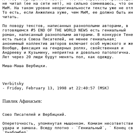
не читал (ее на сети нет), но сильно сомневаюсь, что он
МиМ. На таком уровне неоригинальности тексты уже не отл
То есть, если Анжелика хуже, чем МиМ, ее должно быть ин
читать.

По поводу текстов, написанных разнополыми авторами, в 

готовящемся #5 END OF THE WORLD NEWS есть гениальный

роман, написанный разнополыми авторами. В конкурсе Тене
есть пьеса Союза Писателей, не менее гениальная; 

анонимный коллектив авторов включает особ мужского и же
Вообще, фиксация на гендерных ролях, свойственная и 

Андрееву и Кузьмину, неприятна и довольно патологична. 

Лет через 20 люди будут менять пол, как одежду.

Миша-Маша Вербицки.

Verbitsky 
- Friday, February 13, 1998 at 22:40:57 (MSK)

Павлик Афанасьев:
Союз Писателей и Вербицкий.

Опереточность, упомянутая мышонком. Комизм несответстви
удара и замаха. Всюду плотно - `Гениальный`, ` Конец св
`Унабомбер`....
