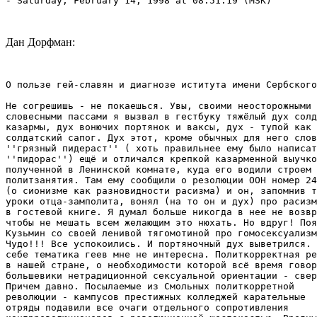
- Saturday, February 14, 1998 at 08:51:19 (MSK)

Дан Дорфман:
О пользе гей-славян и диагнозе иститута имени Сербского
Не согрешишь - не покаешься. Увы, своими неосторожными

словесными пассами я вызвал в гестбуку тяжёлый дух солд
казармы, дух вонючих портянок и ваксы, дух - тупой как 
солдатский сапог. Дух этот, кроме обычных для него слов
''грязный пидераст'' ( хоть правильнее ему было написат
''пидорас'') ещё и отличался крепкой казарменной выучко
полученной в Ленинской комнате, куда его водили строем 
политзанятия. Там ему сообщили о резолюции ООН номер 24
(о сионизме как разновидности расизма) и он, запомнив т
уроки отца-замполита, вонял (на то он и дух) про расизм
в гостевой книге. Я думал больше никогда в нее не возвр
чтобы не мешать всем желающим это нюхать. Но вдруг! Поя
Кузьмин со своей ленивой тягомотиной про гомосексуализм
Чудо!!! Все успокоились. И портяночный дух выветрился. 
себе тематика геев мне не интересна. Политкорректная ре
в нашей стране, о необходимости которой всё время говор
большевики нетрадиционной сексуальной ориентации - свер
Причем давно. Посылаемые из Смольных политкорретной

революции - кампусов престижных колледжей карательные

отряды подавили все очаги отдельного сопротивления
