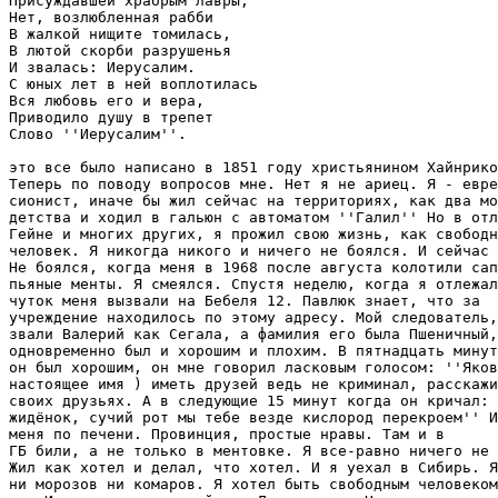
Присуждавшей храбрым лавры,

Нет, возлюбленная рабби

В жалкой нищите томилась,

В лютой скорби разрушенья

И звалась: Иерусалим.

С юных лет в ней воплотилась

Вся любовь его и вера,

Приводило душу в трепет

Слово ''Иерусалим''.

это все было написано в 1851 году христьянином Хайнрико
Теперь по поводу вопросов мне. Нет я не ариец. Я - евре
сионист, иначе бы жил сейчас на территориях, как два мо
детства и ходил в гальюн с автоматом ''Галил'' Но в отл
Гейне и многих других, я прожил свою жизнь, как свободн
человек. Я никогда никого и ничего не боялся. И сейчас 
Не боялся, когда меня в 1968 после августа колотили сап
пьяные менты. Я смеялся. Спустя неделю, когда я отлежал
чуток меня вызвали на Бебеля 12. Павлюк знает, что за

учреждение находилось по этому адресу. Мой следователь,
звали Валерий как Сегала, а фамилия его была Пшеничный,

одновременно был и хорошим и плохим. В пятнадцать минут
он был хорошим, он мне говорил ласковым голосом: ''Яков
настоящее имя ) иметь друзей ведь не криминал, расскажи
своих друзьях. А в следующие 15 минут когда он кричал: 
жидёнок, сучий рот мы тебе везде кислород перекроем'' И
меня по печени. Провинция, простые нравы. Там и в

ГБ били, а не только в ментовке. Я все-равно ничего не 
Жил как хотел и делал, что хотел. И я уехал в Сибирь. Я
ни морозов ни комаров. Я хотел быть свободным человеком