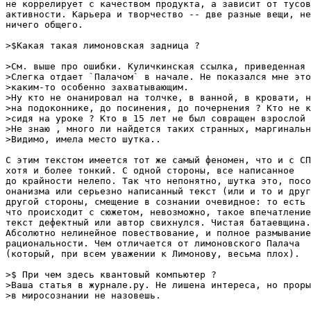
не коррелирует с качеством продукта, а зависит от тусов
активности. Карьера и творчество -- две разные вещи, не
ничего общего.

>$Какая такая лимоновская задница ?

>См. выше про ошибки. Куличкинская ссылка, приведенная 
>Слегка отдает `Палачом` в начале. Не показался мне это
>каким-то особенно захватывающим. 

>Ну кто не онанировал на толчке, в ванной, в кровати, н
>на подоконнике, до посинения, до почернения ? Кто не к
>сидя на уроке ? Кто в 15 лет не был совращен взрослой 
>Не знаю , много ли найдется таких странных, маргинальн
>Видимо, имела место шутка..

С этим текстом имеется тот же самый феномен, что и с СП
хотя и более тонкий. С одной стороны, все написанное

до крайности нелепо. Так что непонятно, шутка это, посо
онанизма или серьезно написанный текст (или и то и друг
другой стороны, смещение в сознании очевидное: то есть 
что происходит с сюжетом, невозможно, такое впечатление
текст дефектный или автор свихнулся. Чистая батаевщина.

Абсолютно нелинейное повествование, и полное размывание

рациональности. Чем отличается от лимоновского Палача

(который, при всем уважении к Лимонову, весьма плох).

>$ При чем здесь квантовый компьютер ? 

>Ваша статья в журнале.ру. Не лишена интереса, но проры
>в миросознании не назовешь. 
