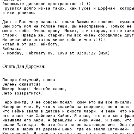
Экономьте дисковое пространство :))))

Грузится долго из-за таких, как Гусев и Дорфман, которы
стихи целиком.

Дан: я Вас могу назвать только Вашим же словом - сумасш
Вам хоть кол на голове теши, Вы неисправимы. Только не 
меня к себе. Очень прошу. Может, я и старик, но не тако
старик. Правда же, старик? Мы всю жизнь обходились друг
Не омрачайте остаток жизни себе и мне :))))

Устал я от Вас, ей-богу.

Вебмасса

- Monday, February 09, 1998 at 02:03:22 (MSK)

Опять Дан Дорфман:
Погоди безумный, снова

Зелень оживится!

Юнкер Шмидт! ЧестнОе слово,

Лето возвратится.

Герр Шмитд, я не совсем понял, кому это вы всё писали?

Наверное мне. Ну что ж спасибо за сведения, но я знаю

что Гейне звали в детсве и юности Харри. Я знаю, что не
его знают как Хайнрика Хайне. Я знаю, что его жена-фран
называла его Анри. А французы - Анри Айне. Я знаю, что 
звали Матильда. Но это было не ее настоящее имя. Она пр
тетке в Париж из деревни Вино, где ее звали Евгенией-

Кресченцией. Я знаю не только год, но и день, когда кре