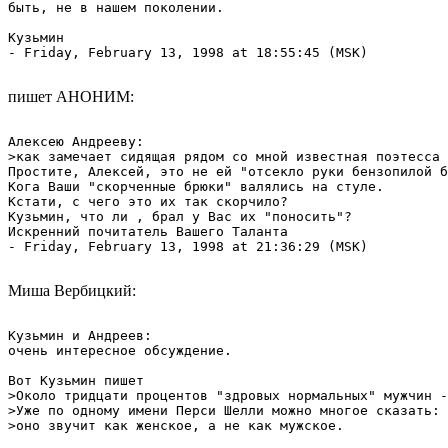
быть, не в нашем поколении.

Кузьмин

- Friday, February 13, 1998 at 18:55:45 (MSK)

пишет АНОНИМ:
Алексею Андрееву:

>как замечает сидящая рядом со мной известная поэтесса

Простите, Алексей, это не ей "отсекло руки бензопилой б
Кога Ваши "скорченные брюки" валялись на стуле.

Кстати, с чего это их так скорчило? 

Кузьмин, что ли , брал у Вас их "поносить"?

Искренний почитатель Вашего Таланта

- Friday, February 13, 1998 at 21:36:29 (MSK)

Миша Вербицкий:
Кузьмин и Андреев:

очень интересное обсуждение.

Вот Кузьмин пишет

>Около тридцати процентов "здровых нормальных" мужчин -
>Уже по одному имени Перси Шелли можно многое сказать: 

>оно звучит как женское, а не как мужское.
