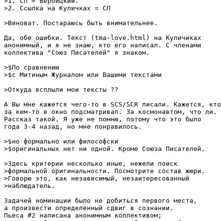
>1. СП = Вербицкий.

>2. Ссылка на Куличках = СП 

>Виноват. Постараюсь быть внимательнее.

Да, обе ошибки. Текст (tma-love.html) на Куличиках 

анонимный, и я не знаю, кто его написал. С членами 

коллектива "Союз Писателей" я знаком.

>$По сравнению

>$с Митиным Журналом или Вашими текстами 

>Откуда всплыли мои тексты ?? 

А Вы мне кажется чего-то в SCS/SCR писали. Кажется, кто
за кем-то в окно подсматривал. За космонавтом, что ли. 

Рассказ такой. Я уже не помню, потому что это было 

года 3-4 назад, но мне понравилось.

>$но формально или философски

>$оригинальных нет ни одной. Кроме Союза Писателей.

>Здесь критерии несколько иные, нежели поиск

>формальной оригинальности. Посмотрите состав жюри.

>Говорю это, как независимый, незаитересованный

>наблюдатель.

Задачей номинации было не добиться первого места,

а произвести определенный сдвиг в сознании. 

Пьеса #2 написана анонимным коллективом; 
