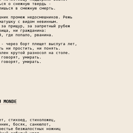
ься о снежную твердь -

лишься в смежную смерть.

шник промеж недосмешников. Режь

матушку с видом невинным.

 за прищур, за запретный рубеж

рища, ни гражданина:

й, где попало, рванина.

 - через борт плещет выслуга лет,

ть ни простить, ни понять.

влен крутой разносол на столе.

 говорят, умирать.

 говорят, умирать.

U MONDE
ет, стихоед, стихоложец,

нник, босяк, санкюлот,

рестье безжалостных ножниц
