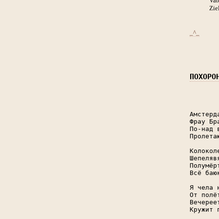
Vat
Ziel
_^_
ПОХОРО
Амстерд
Фрау Бр
По-над 
Пролета
Колокол
Шепеляв
Полумёр
Всё баю
Я чела 
От полё
Вечерее
Кружит 