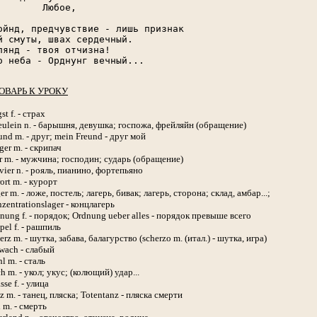
        Любое,

ойнд, предчувствие - лишь признак

й смуты, швах сердечный.

лянд - твоя отчизна!

о неба - Орднунг вечный...

ОВАРЬ К УРОКУ
st f. - страх
eulein n. - барышня, девушка; госпожа, фрейляйн (обращение)
und m. - друг; mein Freund - друг мой
ger m. - скрипач
r m. - мужчина; господин; сударь (обращение)
vier n. - рояль, пианино, фортепьяно
ort m. - курорт
er m. - ложе, постель; лагерь, бивак; лагерь, сторона; склад, амбар...;
zentrationslager - концлагерь
nung f. - порядок; Ordnung ueber alles - порядок превыше всего
pel f. - рашпиль
erz m. - шутка, забава, балагурство (scherzo m. (итал.) - шутка, игра)
wach - слабый
hl m. - сталь
ch m. - укол; укус; (колющий) удар...
sse f. - улица
z m. - танец, пляска; Totentanz - пляска смерти
 m. - смерть