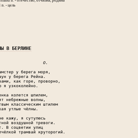
erland n. - отечество, отчизна, родина
 n. - цель
НЫ В БЕРЛИНЕ
О.
амстер у берега моря,

аун у берега Рейна.

вами, как горе, проворно,

ю я узкоколейно.

енка колется шпилем,

ят небрежные волны,

твым классическим штилем

кая утлые чёлны.

не кажу, я сутулюсь

тной воздушной тревоги.

т. В соцветии улиц

пчёлкой трамвай круторогий.
