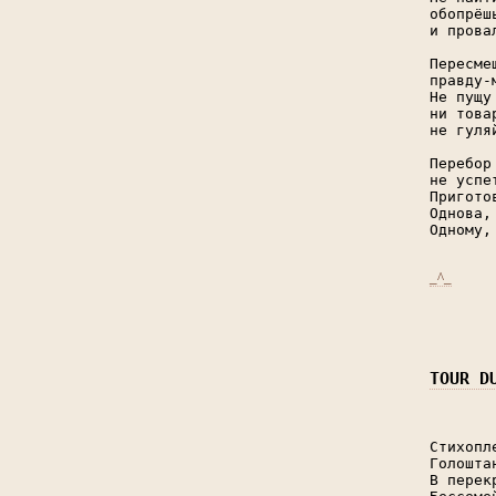
обопрёш
и прова
Пересме
правду-
Не пущу
ни това
не гуля
Перебор
не успе
Пригото
Однова,
Одному,
_^_
TOUR D
Стихопл
Голошта
В перек