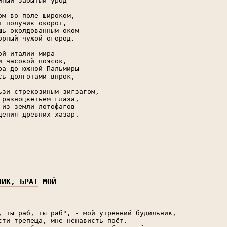
йный забытый урод

ом во поле широком,

т получив окорот,

шь околдованным оком

орный чужой огород.

ой италии мира

и часовой поясок,

ра до южной Пальмиры

сь долготами впрок,

ьзи стрекозиным зигзагом,

 разноцветьем глаза,

 из земли лотофагов

дения древних хазар.

НИК, БРАТ МОЙ
, ты раб, ты раб", - мой утренний будильник,

сти трепеща, мне ненависть поёт.
