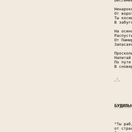
Бессеме
Ненарок
От воро
Ты коси
В забуг
На осин
Распуст
От Пами
Запасая
Проскол
Напитай
По пути
В снови
_^_
БУДИЛЬ
"Ты раб
от стра