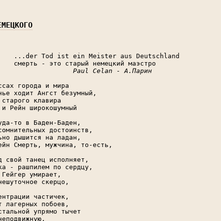
ЕМЕЦКОГО
    ...der Tod ist ein Meister aus Deutschland

    смерть - это старый немецкий маэстро

Paul Celan - А.Парин
ссах города и мира

нье ходит Ангст безумный,

 старого клавира

 и Рейн широкошумный

уда-то в Баден-Баден,

сомнительных достоинств,

ьно дышится на ладан,

ейн Смерть, мужчина, то-есть,

д свой танец исполняет,

ка - рашпилем по сердцу,

 Гейгер умирает,

нешуточное скерцо,

ентрации частичек,

т лагерных побоев,

стальной упрямо тычет

неподвижную. 
