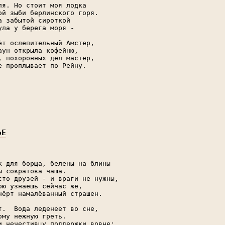
ля. Но стоит моя лодка

ой зыби берлинского горя.

а забытой сироткой

ула у берега моря - 

ёт ослепительный Амстер,

аун открыла кофейню,

, похоронных дел мастер,

е проплывает по Рейну.

ЬЕ
к для борща, белены на блины

ы сократова чаша.

сто друзей - и враги не нужны,

ою узнаешь сейчас же,

чёрт намалёванный страшен.

т.  Вода леденеет во сне,

ому нежную греть.

и нечестивцу поддержки вовне:
