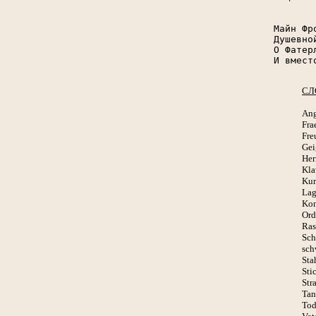
       
Майн Фр
Душевно
О Фатер
И вмест
СЛ
Ang
Fra
Fre
Gei
Her
Kla
Kur
Lag
Kon
Ord
Ras
Sch
sch
Sta
Sti
Stra
Tan
Tod