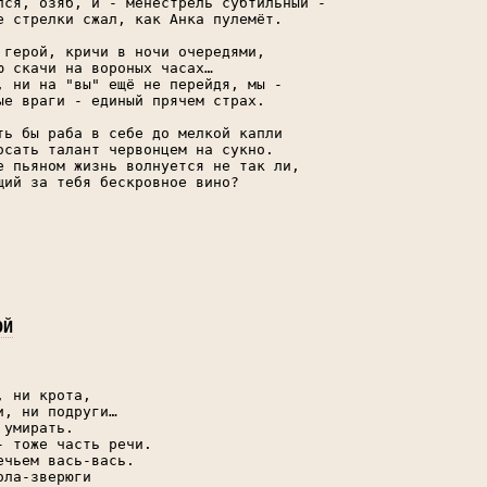
лся, озяб, и - менестрель субтильный -

е стрелки сжал, как Анка пулемёт.

 герой, кричи в ночи очередями,

ю скачи на вороных часах…

, ни на "вы" ещё не перейдя, мы -

ые враги - единый прячем страх.

ть бы раба в себе до мелкой капли

осать талант червонцем на сукно.

е пьяном жизнь волнуется не так ли,

щий за тебя бескровное вино?

ОЙ
, ни крота,

и, ни подруги…

 умирать.

- тоже часть речи.

ечьем вась-вась.

ола-зверюги
