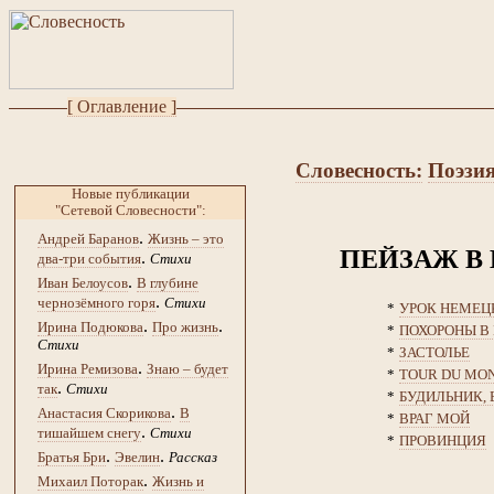
[ Оглавление ]
Словесность:
Поэзия
Новые публикации
"Сетевой Словесности":
.
Андрей Баранов
Жизнь – это
ПЕЙЗАЖ В
.
два-три события
Стихи
.
Иван Белоусов
В глубине
.
чернозёмного горя
Стихи
*
УРОК НЕМЕЦ
.
.
Ирина Подюкова
Про жизнь
*
ПОХОРОНЫ В
Стихи
*
ЗАСТОЛЬЕ
.
Ирина Ремизова
Знаю – будет
*
TOUR DU MO
.
так
Стихи
*
БУДИЛЬНИК, 
.
Анастасия Скорикова
В
*
ВРАГ МОЙ
.
тишайшем снегу
Стихи
*
ПРОВИНЦИЯ
.
.
Братья Бри
Эвелин
Рассказ
.
Михаил Поторак
Жизнь и