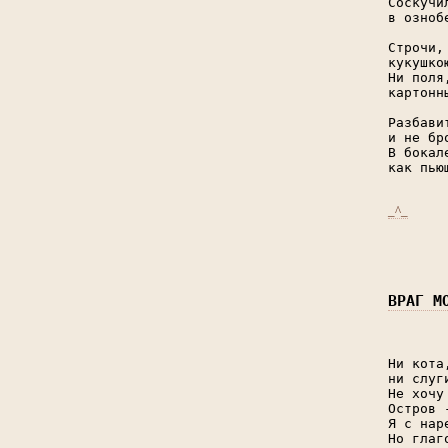
Соскучи
в озноб
Строчи,
кукушко
Ни поля
картонн
Разбави
и не бр
В бокал
как пью
_^_
ВРАГ М
Ни кота
ни слуг
Не хочу
Остров 
Я с нар
Но глаг