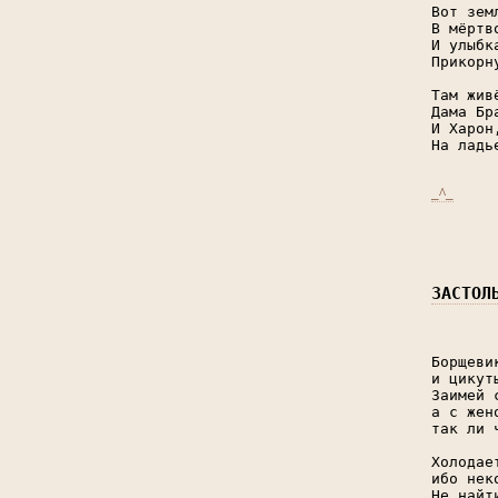
Вот зем
В мёртв
И улыбк
Прикорн
Там жив
Дама Бр
И Харон
На ладь
_^_
ЗАСТОЛ
Борщеви
и цикут
Заимей 
а с жен
так ли 
Холодае
ибо нек
Не найт