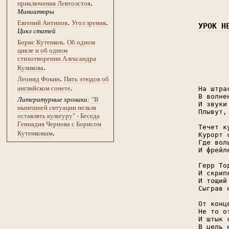
.
приключения Левтолстоя
Миниатюры
.
.
Евгений Антипов
Угол зрения
УРОК Н
Цикл статей
.
Борис Кутенков
Об одном
цикле и об одном
       
стихотворении Александра
       
.
Куликова
.
Леонид Фокин
Пять этюдов об
.
английском сонете
На штра
В волне
Литературные хроники:
"В
И звуки
нынешней ситуации нельзя
Плывут,
оставлять культуру" - Беседа
Геннадия Чернова с Борисом
Течет к
.
Кутенковым
Курорт 
Где вол
И фрейл
Герр То
И скрип
И тощий
Сыграв 
От конц
Не то о
И штык 
В цель 