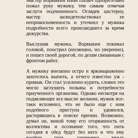
Мастер Ворвыкин Иван Палыч одобрительно
пожал руку мужику, тем самым отмечая
заслуги подчиненного. Оглядев цистерну,
мастер засвидетельствовал ее
неприкосновенность и уточнил у мужика
подробности всего происшедшего за время
дежурства.
Выслушав мужика, Ворвыкин покивал
головой, поострил (несмешно, но уверенно),
и пошел своей дорогой, по делам связанным с
фронтом работ.
А мужику внезапно остро и ярковыраженно
захотелось выпить, а отчего известно уж -
привык. Он стал усиленно курить, словно это
могло заглушить позывы и потребности
приученного организма. Однако несмотря на
подавляющее все мысли желание, мужик все-
таки вспомнил, что не было еще с ним
подобного приступа и удивился,
растерявшись в поиске причин. Возможно,
думал он, виной тому его оторванность от
коллектива и осознание того, что пить
сегодня в обед будут без него и что ему
вообще пить запрещено ввиду