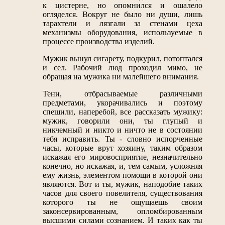
к цистерне, но опомнился и ошалело
огляделся. Вокруг не было ни души, лишь
тарахтели и лязгали за стенами цеха
механизмы оборудования, используемые в
процессе производства изделий.
Мужик вынул сигарету, подкурил, потоптался
и сел. Рабочий люд проходил мимо, не
обращая на мужика ни малейшего внимания.
Тени, отбрасываемые различными
предметами, укорачивались и поэтому
спешили, наперебой, все рассказать мужику:
мужик, говорили они, ты глупый и
никчемный и никто и ничто не в состоянии
тебя исправить. Ты - словно испорченные
часы, которые врут хозяину, таким образом
искажая его мировосприятие, незначительно
конечно, но искажая, и, тем самым, усложняя
ему жизнь, элементом помощи в которой они
являются. Вот и ты, мужик, наподобие таких
часов для своего повелителя, существования
которого ты не ощущаешь своим
законсервированным, опломбированным
высшими силами сознанием. И таких как ты