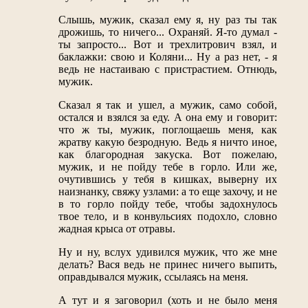
Слышь, мужик, сказал ему я, ну раз ты так
дрожишь, то ничего... Охраняй. Я-то думал -
ты запросто... Вот и трехлитрович взял, и
баклажки: свою и Коляни... Ну а раз нет, - я
ведь не настаиваю с пристрастием. Отнюдь,
мужик.
Сказал я так и ушел, а мужик, само собой,
остался и взялся за еду. А она ему и говорит:
что ж ты, мужик, поглощаешь меня, как
жратву какую безродную. Ведь я ничто иное,
как благородная закуска. Вот пожелаю,
мужик, и не пойду тебе в горло. Или же,
очутившись у тебя в кишках, выверну их
наизнанку, свяжу узлами: а то еще захочу, и не
в то горло пойду тебе, чтобы задохнулось
твое тело, и в конвульсиях подохло, словно
жадная крыса от отравы.
Ну и ну, вслух удивился мужик, что же мне
делать? Вася ведь не принес ничего выпить,
оправдывался мужик, ссылаясь на меня.
А тут и я заговорил (хоть и не было меня