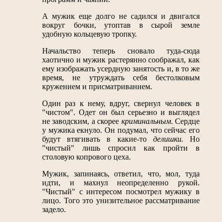
А мужик еще долго не садился и двигался
вокруг бочки, утоптав в сырой земле
удобную кольцевую тропку.
Начальство теперь сновало туда-сюда
хаотично и мужик растерянно соображал, как
ему изображать усердную занятость и, в то же
время, не утруждать себя бестолковым
кружением и присматриванием.
Один раз к нему, вдруг, свернул человек в
"чистом". Одет он был серьезно и выглядел
не заводским, а скорее
криминальным
. Сердце
у мужика екнуло. Он подумал, что сейчас его
будут втягивать в какие-то
делишки.
Но
"чистый" лишь спросил как пройти в
столовую копрового цеха.
Мужик, запинаясь, ответил, что, мол, туда
идти, и махнул неопределенно рукой.
"Чистый" с интересом посмотрел мужику в
лицо. Того это унизительное рассматривание
задело.