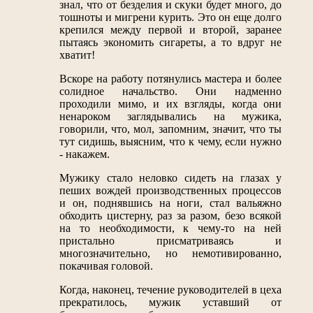
знал, что от безделия и скуки будет много, до
тошноты и мигрени курить. Это он еще долго
крепился между первой и второй, заранее
пытаясь экономить сигареты, а то вдруг не
хватит!
Вскоре на работу потянулись мастера и более
солидное начальство. Они надменно
проходили мимо, и их взгляды, когда они
ненароком заглядывались на мужика,
говорили, что, мол, запомним, значит, что ты
тут сидишь, выясним, что к чему, если нужно
- накажем.
Мужику стало неловко сидеть на глазах у
пеших вождей производственных процессов
и он, поднявшись на ноги, стал вальяжно
обходить цистерну, раз за разом, безо всякой
на то необходимости, к чему-то на ней
пристально присматриваясь и
многозначительно, но немотивированно,
покачивая головой.
Когда, наконец, течение руководителей в цеха
прекратилось, мужик уставший от