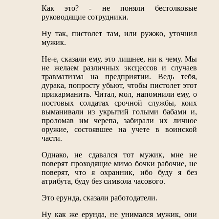
Как это? - не поняли бестолковые
руководящие сотрудники.
Ну так, пистолет там, или ружжо, уточнил
мужик.
Не-е, сказали ему, это лишнее, ни к чему. Мы
не желаем различных эксцессов и случаев
травматизма на предприятии. Ведь тебя,
дурака, попросту убьют, чтобы пистолет этот
прикарманить. Читал, мол, напомнили ему, о
постовых солдатах срочной службы, коих
выманивали из укрытий голыми бабами и,
проломав им черепа, забирали их личное
оружие, состоявшее на учете в воинской
части.
Однако, не сдавался тот мужик, мне не
поверят проходящие мимо бочки рабочие, не
поверят, что я охранник, ибо буду я без
атрибута, буду без символа часового.
Это ерунда, сказали работодатели.
Ну как же ерунда, не унимался мужик, они