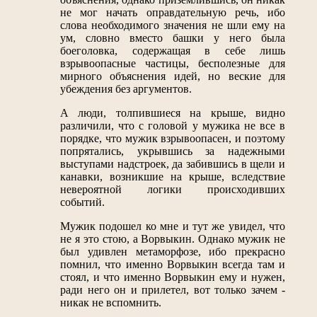
не мог начать оправдательную речь, ибо
слова необходимого значения не шли ему на
ум, словно вместо башки у него была
боеголовка, содержащая в себе лишь
взрывоопасные частицы, бесполезные для
мирного объяснения идей, но веские для
убеждения без аргументов.
А люди, толпившиеся на крыше, видно
различили, что с головой у мужика не все в
порядке, что мужик взрывоопасен, и поэтому
попрятались, укрывшись за надежными
выступами надстроек, да забившись в щели и
канавки, возникшие на крыше, вследствие
невероятной логики происходивших
событий.
Мужик подошел ко мне и тут же увидел, что
не я это стою, а Ворвыкин. Однако мужик не
был удивлен метаморфозе, ибо прекрасно
помнил, что именно Ворвыкин всегда там и
стоял, и что именно Ворвыкин ему и нужен,
ради него он и прилетел, вот только зачем -
никак не вспомнить.