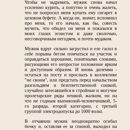
Чтобы не задремать, мужик снова начал
усиленно курить, а попутно и очень жалеть,
что не попросил меня купить ему сигарет в
цеховом буфете. А когда он, значит, вспомнил
про меня, то его начала, как бы, совесть
мучить, что обидел он меня и показался в
моих глазах эгоистом и даже сволочью,
несговорчивым негодяем, и почти мудаком.
Мужик вдруг сильно загрустил и еле гасил в
себе порывы бегом помчаться на участок и
оправдаться хорошими, понятными словами,
рисующими его непростое положение ярким
и доступным образом. И вновь дилемма -
остаться на посту и прослыть в коллективе
"не своим", или предстать перед начальством
разгильдяем и безответственной сошкой,
случайно затесавшейся в стройные и могучие
пролетарские ряды пешкой, жалким, ни на
что не годным выпивохой-человечишкой, 5-
го разряда, второй категории, с третьей
группой электродопуска до 1000 вольт.
В отчаянии мужик неоднократно огибал
бочку и, оставляя ее за спиной, выходил на