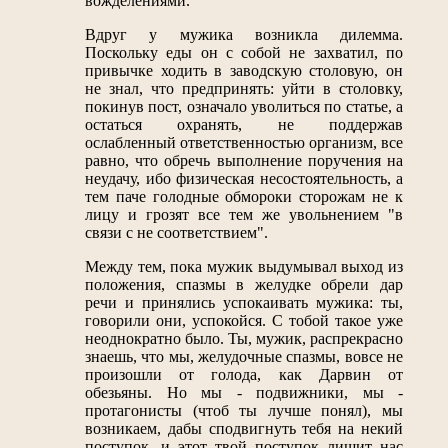
вожделениями.
Вдруг у мужика возникла дилемма.
Поскольку еды он с собой не захватил, по
привычке ходить в заводскую столовую, он
не знал, что предпринять: уйти в столовку,
покинув пост, означало уволиться по статье, а
остаться охранять, не поддержав
ослабленный ответственностью организм, все
равно, что обречь выполнение поручения на
неудачу, ибо физическая несостоятельность, а
тем паче голодные обмороки сторожам не к
лицу и грозят все тем же увольнением "в
связи с не соответствием".
Между тем, пока мужик выдумывал выход из
положения, спазмы в желудке обрели дар
речи и принялись успокаивать мужика: ты,
говорили они, успокойся. С тобой такое уже
неоднократно было. Ты, мужик, распрекрасно
знаешь, что мы, желудочные спазмы, вовсе не
произошли от голода, как Дарвин от
обезьяны. Но мы - подвижники, мы -
протагонисты (чтоб ты лучше понял), мы
возникаем, дабы сподвигнуть тебя на некий
поступок, и этот твой поступок лишит нас