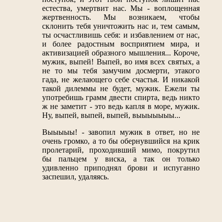
естества, умертвит нас. Мы - воплощенная
жертвенность. Мы возникаем, чтобы
склонить тебя уничтожить нас и, тем самым,
ты осчастливишь себя: и избавлением от нас,
и более радостным восприятием мира, и
активизацией образного мышления... Короче,
мужик, выпей! Выпей, во имя всех святых, а
не то мы тебя замучим досмерти, этакого
гада, не желающего себе счастья. И никакой
такой дилеммы не будет, мужик. Ежели ты
употребишь грамм двести спирта, ведь никто
ж не заметит - это ведь капля в море, мужик.
Ну, выпей, выпей, выпей, выыыыыыы...
Выыыыы! - завопил мужик в ответ, но не
очень громко, а то бы обернувшийся на крик
пролетарий, проходивший мимо, покрутил
бы пальцем у виска, а так он только
удивленно приподнял брови и испуганно
заспешил, удаляясь.