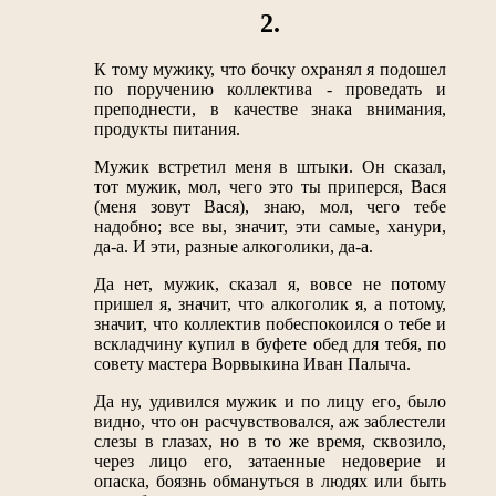
2.
К тому мужику, что бочку охранял я подошел
по поручению коллектива - проведать и
преподнести, в качестве знака внимания,
продукты питания.
Мужик встретил меня в штыки. Он сказал,
тот мужик, мол, чего это ты приперся, Вася
(меня зовут Вася), знаю, мол, чего тебе
надобно; все вы, значит, эти самые, ханури,
да-а. И эти, разные алкоголики, да-а.
Да нет, мужик, сказал я, вовсе не потому
пришел я, значит, что алкоголик я, а потому,
значит, что коллектив побеспокоился о тебе и
вскладчину купил в буфете обед для тебя, по
совету мастера Ворвыкина Иван Палыча.
Да ну, удивился мужик и по лицу его, было
видно, что он расчувствовался, аж заблестели
слезы в глазах, но в то же время, сквозило,
через лицо его, затаенные недоверие и
опаска, боязнь обмануться в людях или быть