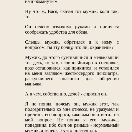
ими обманутым.
Ну что ж, Вася, сказал тот мужик, коли так,
то...
Он нелепо взмахнул руками и принялся
соображать удобства для обеда.
Слышь, мужик, обратился я к нему с
вопросом, ты эту бочку, что ли, охраняешь?
Мужик, до этого суетившийся и мелькавший
то здесь, то там, словно Фигаро в спецовке,
враз остановился, как прикипел, и уставился
на меня взглядом жесткосердого психиатра,
раскусившего опасного для общество
маньяка.
А в чем, собственно, дело? - спросил он.
Я не понял, почему он, мужик этот, так
подозрительно ко мне отнесся, не уразумел и
причины его вопроса, каковым он ответил на
мой вопрос. Не понял я его, мужика,
поведения, ибо был он раньше - нормальный
мужик, а теперь - будто подменили.