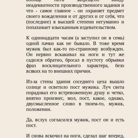
неадекватности производственного задания и
что - самое главное - он охраняет предмет
своего вожделения и от других и от себя, что
(последнее) в высшей степени негуманно и
попахивает изысканным издевательством.
К одиннадцати часам (а заступил он в семь)
одной пачки как не бывало. В тоже время
мужик был как-то по-странному возбужден.
Он нервно вскакивал на ноги и тут же
садился обратно, бросал в пустоту обрывки
фраз восклицательного характера, безо
всяких на то внешних причин.
Из-за стены здания соседнего цеха вышло
солнце и осветило пост мужика. Луч света
порадовал его встревоженную душу и четко,
внятно произнес, мол, пост, какое, однако,
двусмысленное слово в твоем-то, мужик,
положении.
Да, вслух согласился мужик, пост он и есть
пост.
И снова вскочил на ноги, сделал шаг вперед,