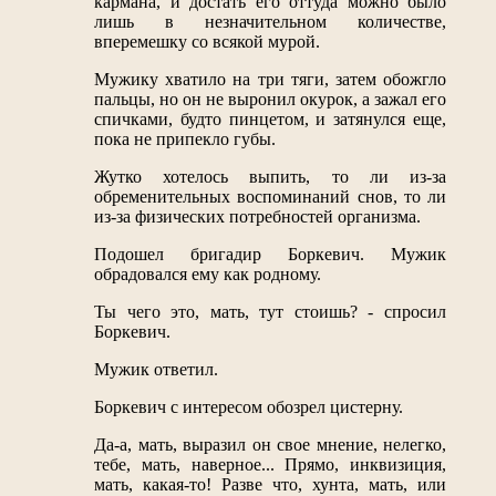
кармана, и достать его оттуда можно было
лишь в незначительном количестве,
вперемешку со всякой мурой.
Мужику хватило на три тяги, затем обожгло
пальцы, но он не выронил окурок, а зажал его
спичками, будто пинцетом, и затянулся еще,
пока не припекло губы.
Жутко хотелось выпить, то ли из-за
обременительных воспоминаний снов, то ли
из-за физических потребностей организма.
Подошел бригадир Боркевич. Мужик
обрадовался ему как родному.
Ты чего это, мать, тут стоишь? - спросил
Боркевич.
Мужик ответил.
Боркевич с интересом обозрел цистерну.
Да-а, мать, выразил он свое мнение, нелегко,
тебе, мать, наверное... Прямо, инквизиция,
мать, какая-то! Разве что, хунта, мать, или