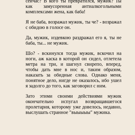
сейчас? В кого ты превратился, мужик? Ты
как замусоренная антиалкогольными
комплексами жена, как баба!
Я не баба, возражал мужик, ты че? - возражал
с обидою в голосе он.
Да, мужик, издевкою раздражал его я, ты не
баба, ты... не мужик.
Шо? - вскинулся тогда мужик, вскочил на
ноги, аж каска в которой он сидел, отлетела
метра на три, и шагнул свирепо, вперед,
чтобы дать мне в нос и, таким образом,
наказать за обидные слова. Однако меня,
понятное дело, нигде не оказалось, ибо ушел
я задолго до того, как заговорил с ним.
Зато этими своими действиями мужик
окончательно испугал возвращавшегося
пролетария, которому уже довелось, недавно,
выслушать странное "выыыыы" мужика.