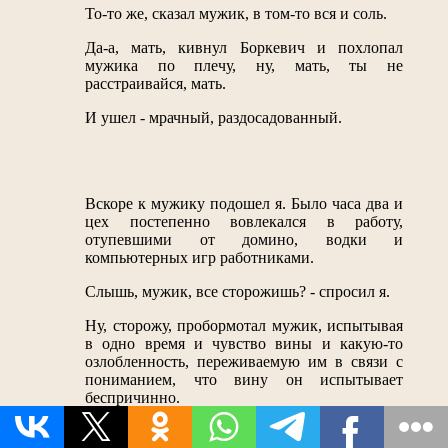
То-то же, сказал мужик, в том-то вся и соль.
Да-а, мать, кивнул Боркевич и похлопал
мужика по плечу, ну, мать, ты не
расстраивайся, мать.
И ушел - мрачный, раздосадованный.
Вскоре к мужику подошел я. Было часа два и
цех постепенно вовлекался в работу,
отупевшими от домино, водки и
компьютерных игр работниками.
Слышь, мужик, все сторожишь? - спросил я.
Ну, сторожу, пробормотал мужик, испытывая
в одно время и чувство вины и какую-то
озлобленность, переживаемую им в связи с
пониманием, что вину он испытывает
беспричинно.
Я тебе, мужик, сигарет тут купил, сказал я,