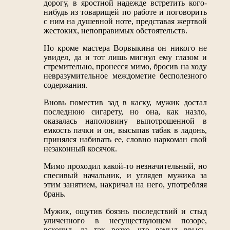
дорогу, в яростной надежде встретить кого-
нибудь из товарищей по работе и поговорить
с ним на душевной ноте, представая жертвой
жестоких, непоправимых обстоятельств.
Но кроме мастера Ворвыкина он никого не
увидел, да и тот лишь мигнул ему глазом и
стремительно, пронесся мимо, бросив на ходу
невразумительное междометие бесполезного
содержания.
Вновь поместив зад в каску, мужик достал
последнюю сигарету, но она, как назло,
оказалась наполовину выпотрошенной в
емкость пачки и он, высыпав табак в ладонь,
принялся набивать ее, словно наркоман свой
незаконный косячок.
Мимо проходил какой-то незначительный, но
спесивый начальник, и углядев мужика за
этим занятием, накричал на него, употребляя
брань.
Мужик, ощутив боязнь последствий и стыд
уличенного в несуществующем позоре,
вскочил, да так резко, что взмыл ввысь,