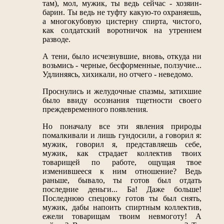
там), мол, мужик, ты ведь сейчас - хозяин-
барин. Ты ведь не туфту какую-то охраняешь,
а многокубовую цистерну спирта, чистого,
как солдатский воротничок на утреннем
разводе.
А тени, было исчезнувшие, вновь, откуда ни
возьмись - черные, бесформенные, ползучие...
Удлиняясь, хихикали, но отчего - неведомо.
Проснулись и желудочные спазмы, затихшие
было ввиду осознания тщетности своего
преждевременного появления.
Но поначалу все эти явления природы
помалкивали и лишь гундосили, а говорил я:
мужик, говорил я, представляешь себе,
мужик, как страдает коллектив твоих
товарищей по работе, ощущая твое
изменившееся к ним отношение? Ведь
раньше, бывало, ты готов был отдать
последние деньги... Ба! Даже больше!
Последнюю спецовку готов ты был снять,
мужик, дабы напоить спиртным коллектив,
ежели товарищам твоим невмоготу! А