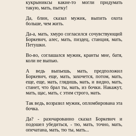
кукрыниксы какие-то могли придумать
такую, мать, пытку!
Да, блин, сказал мужик, выпить охота
больше, чем жить.
Да-а, мать, хмуро согласился сочувствующий
Боркевич, алес, мать, пиздец, станция, мать,
Петушки.
Во-во, соглашался мужик, кранты мне, батя,
коли не выпью.
А ведь выпьешь, мать, предположил
Боркевич, еще, мать, захочется, потом, мать,
еще, еще, мать, глядишь, мать, и видно, мать,
станет, что брал ты, мать, из бочки. Накажут,
мать, щас, мать, с этим строго, мать.
Так ведь, возразил мужик, опломбирована эта
бочка.
Да? - разочарованно сказал Боркевич и
подошел убедиться, - тю, мать, точно, мать,
опечатана, мать, тю ты, мать...