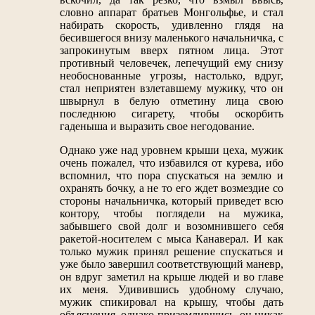
словно аппарат братьев Монгольфье, и стал
набирать скорость, удивленно глядя на
бесившегося внизу маленького начальничка, с
запрокинутым вверх пятном лица. Этот
противный человечек, лепечущий ему снизу
необоснованные угрозы, настолько, вдруг,
стал неприятен взлетавшему мужику, что он
швырнул в белую отметину лица свою
последнюю сигарету, чтобы оскорбить
гаденыша и выразить свое негодование.
Однако уже над уровнем крыши цеха, мужик
очень пожалел, что избавился от курева, ибо
вспомнил, что пора спускаться на землю и
охранять бочку, а не то его ждет возмездие со
стороны начальничка, который приведет всю
контору, чтобы поглядели на мужика,
забывшего свой долг и возомнившего себя
ракетой-носителем с мыса Канаверал. И как
только мужик принял решение спускаться и
уже было завершил соответствующий маневр,
он вдруг заметил на крыше людей и во главе
их меня. Удивившись удобному случаю,
мужик спикировал на крышу, чтобы дать
объяснения, однако приземлившись, он никак