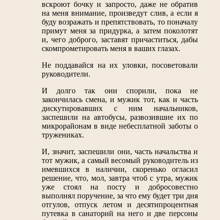
вскроют бочку и запросто, даже не обратив
на меня внимание, произведут слив, а если я
буду возражать и препятствовать, то поначалу
примут меня за придурка, а затем поколотят
и, чего доброго, заставят причаститься, дабы
скомпрометировать меня в ваших глазах.
Не поддавайся на их уловки, посоветовали
руководители.
И долго так они спорили, пока не
закончилась смена, и мужик тот, как и часть
дискутировавших с ним начальников,
заспешили на автобусы, развозившие их по
микрорайонам в виде небесплатной заботы о
тружениках.
И, значит, заспешили они, часть начальства и
тот мужик, а самый весомый руководитель из
имевшихся в наличии, скоренько огласил
решение, что, мол, завтра чтоб с утра, мужик
уже стоял на посту и добросовестно
выполнял поручение, за что ему будет три дня
отгулов, отпуск летом и десятипроцентная
путевка в санаторий на него и две персоны