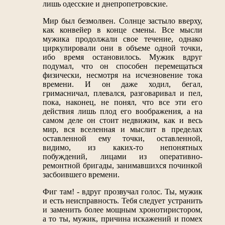
лишь одесские и днепропетровские.
Мир был безмолвен. Солнце застыло вверху,
как конвейер в конце смены. Все мысли
мужика продолжали свое течение, однако
циркулировали они в объеме одной точки,
ибо время остановилось. Мужик вдруг
подумал, что он способен перемещаться
физически, несмотря на исчезновение тока
времени. И он даже ходил, бегал,
гримасничал, плевался, разговаривал и пел,
пока, наконец, не понял, что все эти его
действия лишь плод его воображения, а на
самом деле он стоит недвижим, как и весь
мир, вся вселенная и мыслит в пределах
оставленной ему точки, оставленной,
видимо, из каких-то непонятных
побуждений, лицами из оперативно-
ремонтной бригады, занимавшихся починкой
засбоившего времени.
Фиг там! - вдруг прозвучал голос. Ты, мужик
и есть неисправность. Тебя следует устранить
и заменить более мощным хронотиристором,
а то ты, мужик, причина искажений и помех