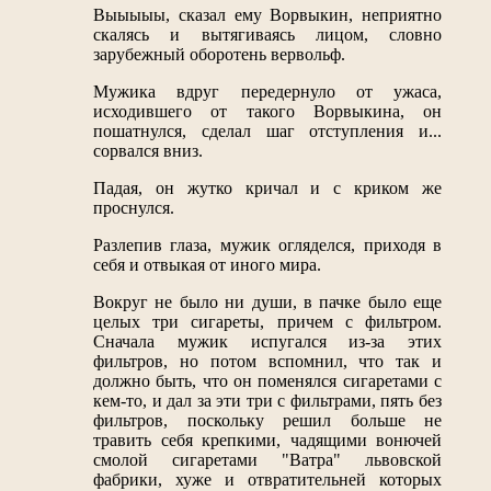
Выыыыы, сказал ему Ворвыкин, неприятно
скалясь и вытягиваясь лицом, словно
зарубежный оборотень вервольф.
Мужика вдруг передернуло от ужаса,
исходившего от такого Ворвыкина, он
пошатнулся, сделал шаг отступления и...
сорвался вниз.
Падая, он жутко кричал и с криком же
проснулся.
Разлепив глаза, мужик огляделся, приходя в
себя и отвыкая от иного мира.
Вокруг не было ни души, в пачке было еще
целых три сигареты, причем с фильтром.
Сначала мужик испугался из-за этих
фильтров, но потом вспомнил, что так и
должно быть, что он поменялся сигаретами с
кем-то, и дал за эти три с фильтрами, пять без
фильтров, поскольку решил больше не
травить себя крепкими, чадящими вонючей
смолой сигаретами "Ватра" львовской
фабрики, хуже и отвратительней которых