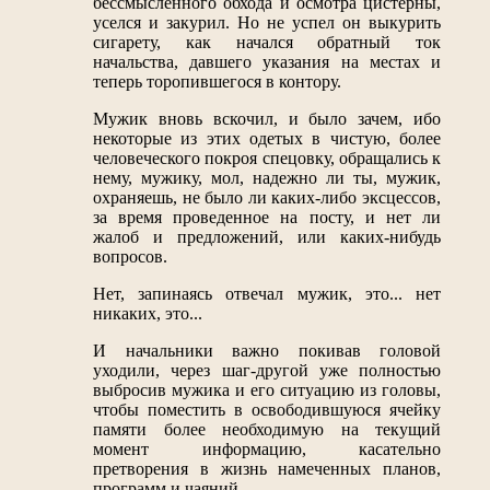
бессмысленного обхода и осмотра цистерны,
уселся и закурил. Но не успел он выкурить
сигарету, как начался обратный ток
начальства, давшего указания на местах и
теперь торопившегося в контору.
Мужик вновь вскочил, и было зачем, ибо
некоторые из этих одетых в чистую, более
человеческого покроя спецовку, обращались к
нему, мужику, мол, надежно ли ты, мужик,
охраняешь, не было ли каких-либо эксцессов,
за время проведенное на посту, и нет ли
жалоб и предложений, или каких-нибудь
вопросов.
Нет, запинаясь отвечал мужик, это... нет
никаких, это...
И начальники важно покивав головой
уходили, через шаг-другой уже полностью
выбросив мужика и его ситуацию из головы,
чтобы поместить в освободившуюся ячейку
памяти более необходимую на текущий
момент информацию, касательно
претворения в жизнь намеченных планов,
программ и чаяний.