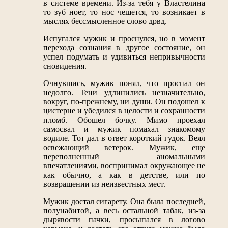
в системе времени. Из-за тебя у Властелина
то зуб ноет, то нос чешется, то возникает в
мыслях бессмысленное слово дрвд.
Испугался мужик и проснулся, но в момент
перехода сознания в другое состояние, он
успел подумать и удивиться непривычности
сновидения.
Очнувшись, мужик понял, что проспал он
недолго. Тени удлинились незначительно,
вокруг, по-прежнему, ни души. Он подошел к
цистерне и убедился в целости и сохранности
пломб. Обошел бочку. Мимо проехал
самосвал и мужик помахал знакомому
водиле. Тот дал в ответ короткий гудок. Веял
освежающий ветерок. Мужик, еще
переполненный аномальными
впечатлениями, воспринимал окружающее не
как обычно, а как в детстве, или по
возвращении из неизвестных мест.
Мужик достал сигарету. Она была последней,
полунабитой, а весь остальной табак, из-за
дырявости пачки, просыпался в логово