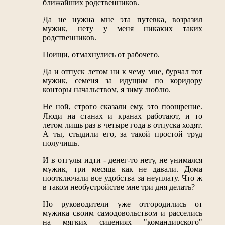
ближайших родственников.
Да не нужна мне эта путевка, возразил
мужик, нету у меня никаких таких
родственников.
Поищи, отмахнулись от рабочего.
Да и отпуск летом ни к чему мне, бурчал тот
мужик, семеня за идущим по коридору
конторы начальством, я зиму люблю.
Не ной, строго сказали ему, это поощрение.
Люди на станах и кранах работают, и то
летом лишь раз в четыре года в отпуска ходят.
А ты, стыдили его, за такой простой труд
получишь.
И в отгулы идти - денег-то нету, не унимался
мужик, три месяца как не давали. Дома
поотключали все удобства за неуплату. Что ж
в таком необустройстве мне три дня делать?
Но руководители уже отгородились от
мужика своим самодовольством и расселись
на мягких сидениях "командирского"