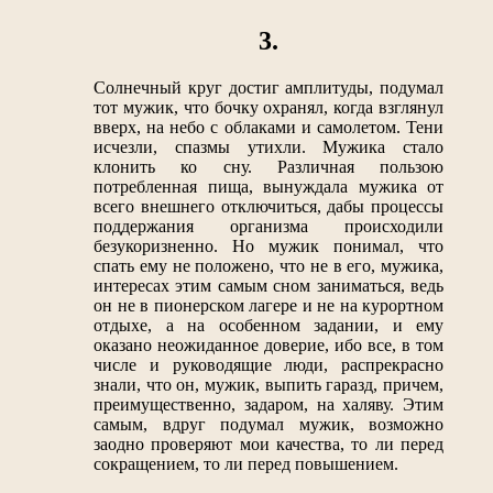
3.
Солнечный круг достиг амплитуды, подумал
тот мужик, что бочку охранял, когда взглянул
вверх, на небо с облаками и самолетом. Тени
исчезли, спазмы утихли. Мужика стало
клонить ко сну. Различная пользою
потребленная пища, вынуждала мужика от
всего внешнего отключиться, дабы процессы
поддержания организма происходили
безукоризненно. Но мужик понимал, что
спать ему не положено, что не в его, мужика,
интересах этим самым сном заниматься, ведь
он не в пионерском лагере и не на курортном
отдыхе, а на особенном задании, и ему
оказано неожиданное доверие, ибо все, в том
числе и руководящие люди, распрекрасно
знали, что он, мужик, выпить гаразд, причем,
преимущественно, задаром, на халяву. Этим
самым, вдруг подумал мужик, возможно
заодно проверяют мои качества, то ли перед
сокращением, то ли перед повышением.