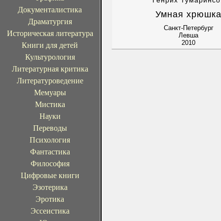
Генрих Тумаринсо
Документалистика
Умная хрюшк
Драматургия
Санкт-Петербург
Историческая литература
Левша
2010
Книги для детей
Культурология
Литературная критика
Литературоведение
Мемуары
Мистика
Науки
Переводы
Психология
Фантастика
Философия
Цифровые книги
Эзотерика
Эротика
Эссеистика