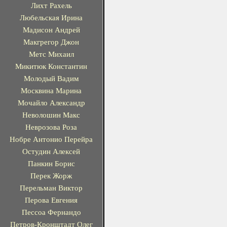
Лихт Рахель
Любельская Ирина
Мадисон Андрей
Макгрегор Джон
Метс Михаил
Микитюк Константин
Молодый Вадим
Москвина Марина
Мочайло Александр
Неволошин Макс
Неврозова Роза
Нобре Антонио Перейра
Остудин Алексей
Панкин Борис
Перек Жорж
Перельман Виктор
Перова Евгения
Пессоа Фернандо
Петров-Кронштадт Олег