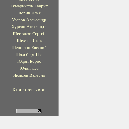
Тумаринсон Генрих
Тюрин Илья
Уваров Александр
Хургин Александр
Шестаков Сергей
Шехтер Яков
Шешолин Евгений
Шлосберг Изя
Юдин Борис
Юлин Лев
Яковлев Валерий
Книга отзывов