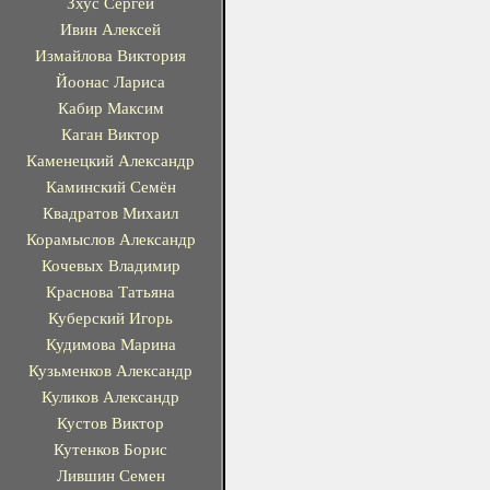
Зхус Сергей
Ивин Алексей
Измайлова Виктория
Йоонас Лариса
Кабир Максим
Каган Виктор
Каменецкий Александр
Каминский Семён
Квадратов Михаил
Корамыслов Александр
Кочевых Владимир
Краснова Татьяна
Куберский Игорь
Кудимова Марина
Кузьменков Александр
Куликов Александр
Кустов Виктор
Кутенков Борис
Лившин Семен