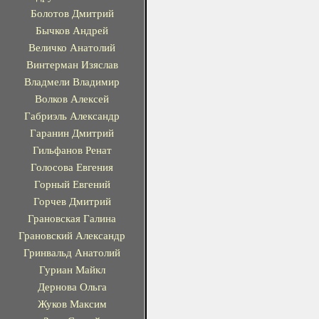
Болотов Дмитрий
Бычков Андрей
Величко Анатолий
Винтерман Изяслав
Владмели Владимир
Волков Алексей
Габриэль Александр
Гаранин Дмитрий
Гильфанов Ренат
Голосова Евгения
Горный Евгений
Горчев Дмитрий
Грановская Галина
Грановский Александр
Гринвальд Анатолий
Гуриан Майкл
Дернова Ольга
Жуков Максим