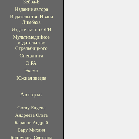
Зебра-Е
Издание автора
Издательство Ивана
Лимбаха
Издательство ОГИ
Мультимедийное
издательство
Стрельбицкого
Спецкнига
Э.РА
Эксмо
Южная звезда
Авторы:
Gorny Eugene
Андреева Ольга
Баранов Андрей
Бару Михаил
Бодрунова Светлана