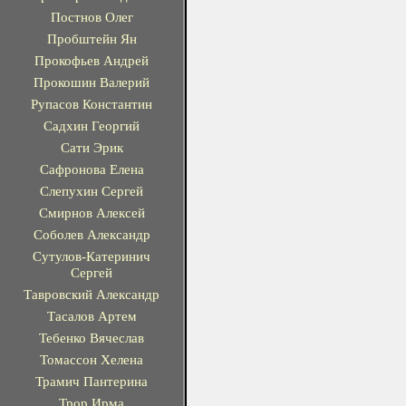
Постнов Олег
Пробштейн Ян
Прокофьев Андрей
Прокошин Валерий
Рупасов Константин
Садхин Георгий
Сати Эрик
Сафронова Елена
Слепухин Сергей
Смирнов Алексей
Соболев Александр
Сутулов-Катеринич
Сергей
Тавровский Александр
Тасалов Артем
Тебенко Вячеслав
Томассон Хелена
Трамич Пантерина
Трор Ирма